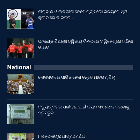
ମୀରାବାଈ ଓ ଲଭଲୀନା ନେବେ ଗ୍ଲାସଗୋ ରାଜ୍ୟଗୋଷ୍ଠୀ
କ୍ରୀଡାରେ ଭାରତର…
ଇଂଲଣ୍ଡ ବିପକ୍ଷ ଦ୍ୱିତୀୟ ଟି-୨୦ରେ ୪ ୱିକେଟ୍‌ରେ ହାରିଲା
ଭାରତ
National
ଲୋକସଭାରେ ପାରିତ ହେଲା ବନ୍ଦେ ମାତରମ୍‌ ବିଲ୍‌
ବିଦ୍ୟୁତ୍ ମିଟର ପରୀକ୍ଷା ପାଇଁ ନିୟମ ସଂଶୋଧନ କରିବାକୁ
ପ୍ରସ୍ତୁତ…
୮ ନକ୍ସଲଙ୍କ ଆତ୍ମସମର୍ପଣ