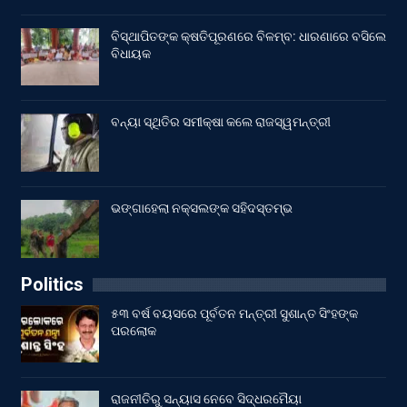
ବିସ୍ଥାପିତଙ୍କ କ୍ଷତିପୂରଣରେ ବିଳମ୍ବ: ଧାରଣାରେ ବସିଲେ
ବିଧାୟକ
ବନ୍ୟା ସ୍ଥିତିର ସମୀକ୍ଷା କଲେ ରାଜସ୍ୱମନ୍ତ୍ରୀ
ଭଙ୍ଗାହେଲା ନକ୍ସଲଙ୍କ ସହିଦସ୍ତମ୍ଭ
Politics
୫୩ ବର୍ଷ ବୟସରେ ପୂର୍ବତନ ମନ୍ତ୍ରୀ ସୁଶାନ୍ତ ସିଂହଙ୍କ
ପରଲୋକ
ରାଜନୀତିରୁ ସନ୍ୟାସ ନେବେ ସିଦ୍ଧରମୈୟା