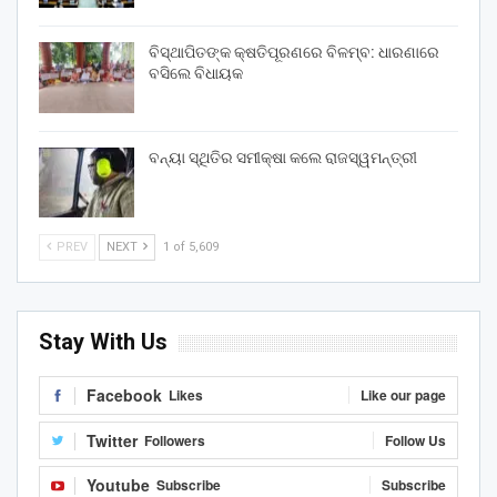
ବିସ୍ଥାପିତଙ୍କ କ୍ଷତିପୂରଣରେ ବିଳମ୍ବ: ଧାରଣାରେ
ବସିଲେ ବିଧାୟକ
ବନ୍ୟା ସ୍ଥିତିର ସମୀକ୍ଷା କଲେ ରାଜସ୍ୱମନ୍ତ୍ରୀ
PREV
NEXT
1 of 5,609
Stay With Us
Facebook
Likes
Like our page
Twitter
Followers
Follow Us
Youtube
Subscribe
Subscribe