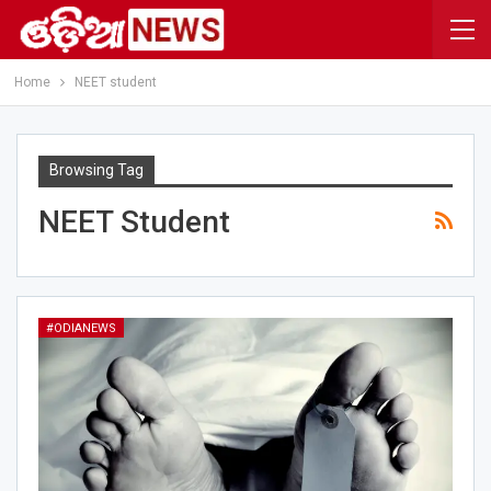
Home
NEET student
Browsing Tag
NEET Student
#ODIANEWS