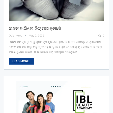
ଜୀବନ ହାରିଲେ ନିଟ୍ ପରୀକ୍ଷାର୍ଥୀ
Odia News
May 7, 2026
0
ଓଡ଼ିଆ ନ୍ୟୁଜ୍:ଭଡ଼ା ଘରୁ ଯୁବକଙ୍କ ଝୁଲନ୍ତା ମୃତଦେହ ଉଦ୍ଧାର।ଭଦ୍ରକ ଟ୍ରେଜେରୀ
ଅଫିସ୍ ପଛ ପଟ ଭଡ଼ା ଘରୁ ମୃତଦେହ ଉଦ୍ଧାର। ମୃତ ୧୯ ବର୍ଷୀୟ ଯୁବକଙ୍କ ଘର ତିହିଡ଼ି
ବ୍ଲକ ନୁନ୍ଦର ଗାଁରେ। ୩ ତାରିଖରେ ନିଟ୍ ପରୀକ୍ଷା ଦେଇଥିଲେ…
READ MORE...