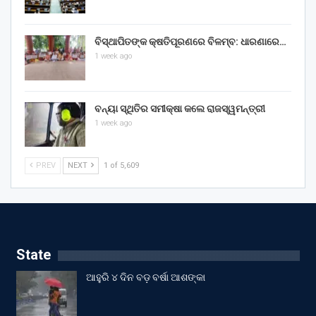
ବିସ୍ଥାପିତଙ୍କ କ୍ଷତିପୂରଣରେ ବିଳମ୍ବ: ଧାରଣାରେ…
1 week ago
ବନ୍ୟା ସ୍ଥିତିର ସମୀକ୍ଷା କଲେ ରାଜସ୍ୱମନ୍ତ୍ରୀ
1 week ago
PREV
NEXT
1 of 5,609
State
ଆହୁରି ୪ ଦିନ ବଡ଼ ବର୍ଷା ଆଶଙ୍କା