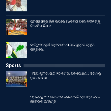
ପ୍ରଶ୍ନପତ୍ର ଲିକ୍ ଉପରେ ମନ୍ତବ୍ୟ ପରେ ନବୀନଙ୍କୁ
ବିଜେପିର ନିଶାନା
କାଲିଠୁ ମୌସୁମୀ ଅଧିବେଶନ; ପାଠ୍ୟ ପୁସ୍ତକ ତ୍ରୁଟି,
ରାଜ୍ୟରେ…
Sports
ଏସୀୟ କ୍ରୀଡ଼ା ପାଇଁ ୨୦ ଜଣିଆ ଦଳ ଘୋଷଣା : ଓଡ଼ିଶାରୁ
ଦୁଇ ଖେଳାଳୀ…
ଫ୍ରାନ୍ସକୁ ୬-୪ ଗୋଲ୍‌ରେ ପରାସ୍ତ କରି ବ୍ରୋଞ୍ଜ ପଦକ
ହାତେଇଲା ଇଂଲଣ୍ଡ