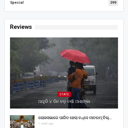
Special
399
Reviews
STATE
ଆହୁରି ୪ ଦିନ ବଡ଼ ବର୍ଷା ଆଶଙ୍କା
ଲୋକସଭାରେ ପାରିତ ହେଲା ବନ୍ଦେ ମାତରମ୍‌ ବିଲ୍‌…
1 week ago