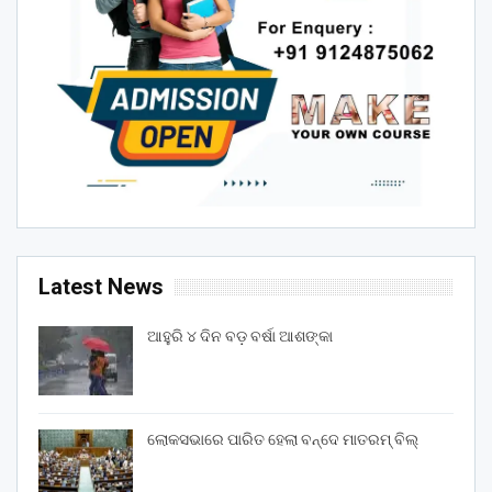
Latest News
ଆହୁରି ୪ ଦିନ ବଡ଼ ବର୍ଷା ଆଶଙ୍କା
ଲୋକସଭାରେ ପାରିତ ହେଲା ବନ୍ଦେ ମାତରମ୍‌ ବିଲ୍‌