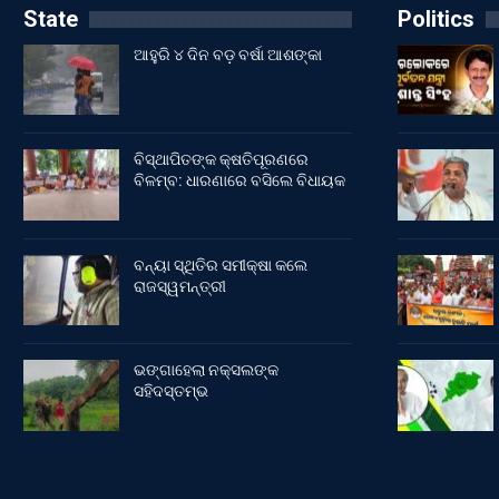
State
Politics
ଆହୁରି ୪ ଦିନ ବଡ଼ ବର୍ଷା ଆଶଙ୍କା
ବିସ୍ଥାପିତଙ୍କ କ୍ଷତିପୂରଣରେ
ବିଳମ୍ବ: ଧାରଣାରେ ବସିଲେ ବିଧାୟକ
ବନ୍ୟା ସ୍ଥିତିର ସମୀକ୍ଷା କଲେ
ରାଜସ୍ୱମନ୍ତ୍ରୀ
ଭଙ୍ଗାହେଲା ନକ୍ସଲଙ୍କ
ସହିଦସ୍ତମ୍ଭ