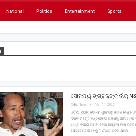
National
Politics
Entertainment
Sports
g
ସୋନମ ୱାଙ୍ଗଚୁକ୍‌ଙ୍କ ନାଁରୁ N
Odia News
Mar 14, 2026
ଓଡ଼ିଆ ନ୍ୟୁଜ୍: ସୋନମ ୱାଙ୍ଗଚୁକ୍‌ଙ୍କ ନାଁରୁ 
ସରକାର। ଗୃହ ମନ୍ତ୍ରାଳୟ ପକ୍ଷରୁ ଜାରି ହେଲା
ଶାନ୍ତି ବଜାୟ ରଖିବା ନେଇ ଉଦ୍ୟମ ଜାରି ରହିବ
ସେପ୍ଟେମ୍ବର ୨୬ରୁ NSAରେ ଅଟକ ଥିଲେ…