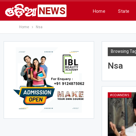
Home
State
Home
Nsa
Browsing Ta
Nsa
#ODIANEWS