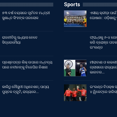
Sports
୫୩ ବର୍ଷ ବୟସରେ ପୂର୍ବତନ ମନ୍ତ୍ରୀ
ଏସୀୟ କ୍ରୀଡ଼ା ପା
ସୁଶାନ୍ତ ସିଂହଙ୍କ ପରଲୋକ
ଘୋଷଣା : ଓଡ଼ିଶାରୁ
ରାଜନୀତିରୁ ସନ୍ୟାସ ନେବେ
ଫ୍ରାନ୍ସକୁ ୬-୪ ଗୋ
ସିଦ୍ଧରମୈୟା
କରି ବ୍ରୋଞ୍ଜ ପଦକ
ଇଂଲଣ୍ଡ
ପ୍ରଶ୍ନପତ୍ର ଲିକ୍ ଉପରେ ମନ୍ତବ୍ୟ
ମୀରାବାଈ ଓ ଲଭଲୀ
ପରେ ନବୀନଙ୍କୁ ବିଜେପିର ନିଶାନା
ଗ୍ଲାସଗୋ ରାଜ୍ୟଗୋ
ଭାରତର…
କାଲିଠୁ ମୌସୁମୀ ଅଧିବେଶନ; ପାଠ୍ୟ
ଇଂଲଣ୍ଡ ବିପକ୍ଷ ଦ
ପୁସ୍ତକ ତ୍ରୁଟି, ରାଜ୍ୟରେ…
୪ ୱିକେଟ୍‌ରେ ହାରି