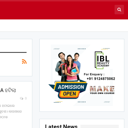
SA ହଟିଲା
0
NSA ହଟାଇଲେ
 ସୂଚନା। ଲଦାଖରେ
।୨୦୨୫
Latest News