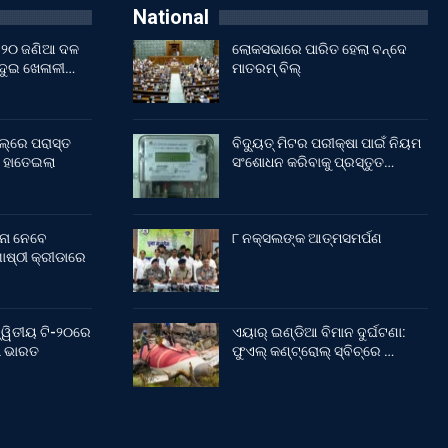
National
ଇଁ ୨୦ ଜଣିଆ ଦଳ
ଲୋକସଭାରେ ପାରିତ ହେଲା ବନ୍ଦେ
 ଦୁଇ ଖେଳାଳୀ…
ମାତରମ୍‌ ବିଲ୍‌
ଲ୍‌ରେ ପରାସ୍ତ
ବିଦ୍ୟୁତ୍ ମିଟର ପରୀକ୍ଷା ପାଇଁ ନିୟମ
 ହାତେଇଲା
ସଂଶୋଧନ କରିବାକୁ ପ୍ରସ୍ତୁତ…
ନା ନେବେ
୮ ନକ୍ସଲଙ୍କ ଆତ୍ମସମର୍ପଣ
ଷ୍ଠୀ କ୍ରୀଡାରେ
୍ୱିତୀୟ ଟି-୨୦ରେ
ଏୟାର୍ ଇଣ୍ଡିଆ ବିମାନ ଦୁର୍ଘଟଣା:
ଲା ଭାରତ
ଫୁଏଲ୍‌ କଣ୍ଟ୍ରୋଲ୍‌ ସ୍ବିଚ୍‌ରେ …