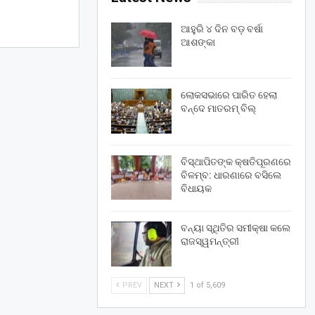
ଆହୁରି ୪ ଦିନ ବଡ଼ ବର୍ଷା
ଆଶଙ୍କା
ଲୋକସଭାରେ ପାରିତ ହେଲା
ବନ୍ଦେ ମାତରମ୍‌ ବିଲ୍‌
ବିସ୍ଥାପିତଙ୍କ କ୍ଷତିପୂରଣରେ
ବିଳମ୍ବ: ଧାରଣାରେ ବସିଲେ
ବିଧାୟକ
ବନ୍ୟା ସ୍ଥିତିର ସମୀକ୍ଷା କଲେ
ରାଜସ୍ୱମନ୍ତ୍ରୀ
PREV
NEXT
1 of 5,609