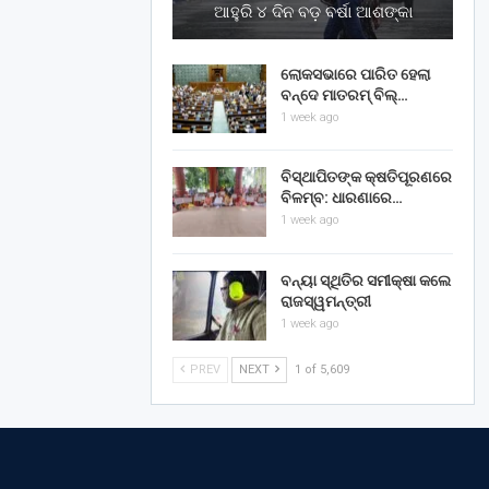
ଆହୁରି ୪ ଦିନ ବଡ଼ ବର୍ଷା ଆଶଙ୍କା
ଲୋକସଭାରେ ପାରିତ ହେଲା
ବନ୍ଦେ ମାତରମ୍‌ ବିଲ୍‌…
1 week ago
ବିସ୍ଥାପିତଙ୍କ କ୍ଷତିପୂରଣରେ
ବିଳମ୍ବ: ଧାରଣାରେ…
1 week ago
ବନ୍ୟା ସ୍ଥିତିର ସମୀକ୍ଷା କଲେ
ରାଜସ୍ୱମନ୍ତ୍ରୀ
1 week ago
PREV
NEXT
1 of 5,609