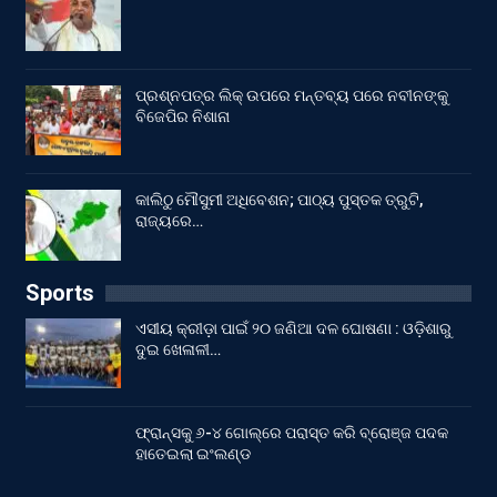
ପ୍ରଶ୍ନପତ୍ର ଲିକ୍ ଉପରେ ମନ୍ତବ୍ୟ ପରେ ନବୀନଙ୍କୁ
ବିଜେପିର ନିଶାନା
କାଲିଠୁ ମୌସୁମୀ ଅଧିବେଶନ; ପାଠ୍ୟ ପୁସ୍ତକ ତ୍ରୁଟି,
ରାଜ୍ୟରେ…
Sports
ଏସୀୟ କ୍ରୀଡ଼ା ପାଇଁ ୨୦ ଜଣିଆ ଦଳ ଘୋଷଣା : ଓଡ଼ିଶାରୁ
ଦୁଇ ଖେଳାଳୀ…
ଫ୍ରାନ୍ସକୁ ୬-୪ ଗୋଲ୍‌ରେ ପରାସ୍ତ କରି ବ୍ରୋଞ୍ଜ ପଦକ
ହାତେଇଲା ଇଂଲଣ୍ଡ