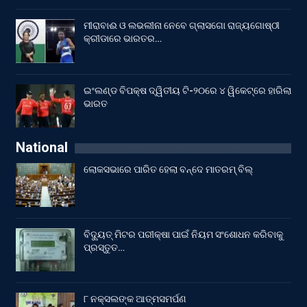
ମୀରାବାଈ ଓ ଲଭଲୀନା ନେବେ ଗ୍ଲାସଗୋ ରାଜ୍ୟଗୋଷ୍ଠୀ
କ୍ରୀଡାରେ ଭାରତର…
ଇଂଲଣ୍ଡ ବିପକ୍ଷ ଦ୍ୱିତୀୟ ଟି-୨୦ରେ ୪ ୱିକେଟ୍‌ରେ ହାରିଲା
ଭାରତ
National
ଲୋକସଭାରେ ପାରିତ ହେଲା ବନ୍ଦେ ମାତରମ୍‌ ବିଲ୍‌
ବିଦ୍ୟୁତ୍ ମିଟର ପରୀକ୍ଷା ପାଇଁ ନିୟମ ସଂଶୋଧନ କରିବାକୁ
ପ୍ରସ୍ତୁତ…
୮ ନକ୍ସଲଙ୍କ ଆତ୍ମସମର୍ପଣ