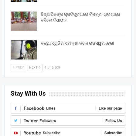
ବିସ୍ଥାପିତଙ୍କ କ୍ଷତିପୂରଣରେ ବିଳମ୍ବ: ଧାରଣାରେ
ବସିଲେ ବିଧାୟକ
ବନ୍ୟା ସ୍ଥିତିର ସମୀକ୍ଷା କଲେ ରାଜସ୍ୱମନ୍ତ୍ରୀ
PREV
NEXT
1 of 5,609
Stay With Us
Facebook
Likes
Like our page
Twitter
Followers
Follow Us
Youtube
Subscribe
Subscribe