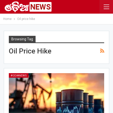
Home
Oil price hike
Browsing Tag
Oil Price Hike
#ODIANEWS