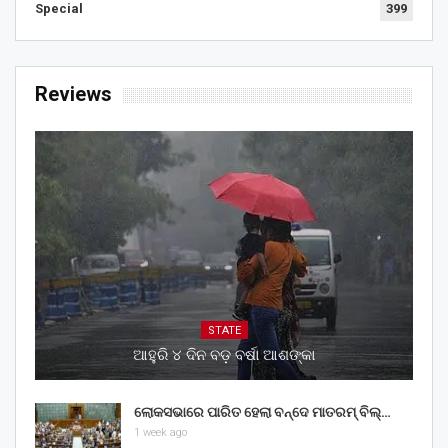
Special
399
Reviews
STATE
ଆହୁରି ୪ ଦିନ ବଡ଼ ବର୍ଷା ଆଶଙ୍କା
ଲୋକସଭାରେ ପାରିତ ହେଲା ବନ୍ଦେ ମାତରମ୍‌ ବିଲ୍‌…
1 week ago