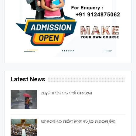
Latest News
ଆହୁରି ୪ ଦିନ ବଡ଼ ବର୍ଷା ଆଶଙ୍କା
ଲୋକସଭାରେ ପାରିତ ହେଲା ବନ୍ଦେ ମାତରମ୍‌ ବିଲ୍‌