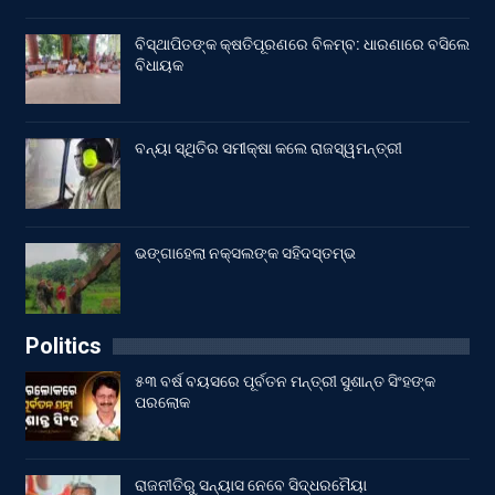
ବିସ୍ଥାପିତଙ୍କ କ୍ଷତିପୂରଣରେ ବିଳମ୍ବ: ଧାରଣାରେ ବସିଲେ
ବିଧାୟକ
ବନ୍ୟା ସ୍ଥିତିର ସମୀକ୍ଷା କଲେ ରାଜସ୍ୱମନ୍ତ୍ରୀ
ଭଙ୍ଗାହେଲା ନକ୍ସଲଙ୍କ ସହିଦସ୍ତମ୍ଭ
Politics
୫୩ ବର୍ଷ ବୟସରେ ପୂର୍ବତନ ମନ୍ତ୍ରୀ ସୁଶାନ୍ତ ସିଂହଙ୍କ
ପରଲୋକ
ରାଜନୀତିରୁ ସନ୍ୟାସ ନେବେ ସିଦ୍ଧରମୈୟା