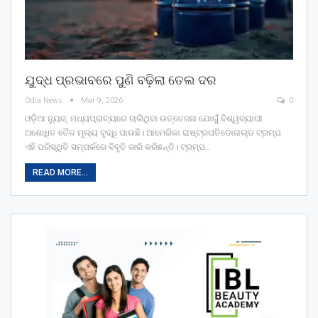
ଯୁଦ୍ଧ ପ୍ରଭାବରେ ପୁଣି ବଢ଼ିଲା ତେଲ ଦର
Odia News
Mar 9, 2026
0
ଓଡ଼ିଆ ନ୍ୟୁଜ୍: ମଧ୍ୟପ୍ରାଚ୍ୟରେ ଚାଲିଥିବା ଉତ୍ତେଜନା ଯୋଗୁଁ ବିଶ୍ୱବ୍ୟାପୀ
ଅଶୋଧିତ ତୈଳ ମୂଲ୍ୟ ବୃଦ୍ଧି ପାଉଛି। ଆମେରିକା ରାଷ୍ଟ୍ରପତିଡୋନାଲ୍ଡ ଟ୍ରମ୍ପ
ଏହି ପରିସ୍ଥିତି ସମ୍ପର୍କରେ ବିବୃତି ଜାରି କରିଛନ୍ତି। ଟ୍ରମ୍ପ…
READ MORE...