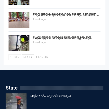
ବିସ୍ଥାପିତଙ୍କ କ୍ଷତିପୂରଣରେ ବିଳମ୍ବ: ଧାରଣାରେ…
1 week ago
ବନ୍ୟା ସ୍ଥିତିର ସମୀକ୍ଷା କଲେ ରାଜସ୍ୱମନ୍ତ୍ରୀ
1 week ago
PREV
NEXT
1 of 5,609
State
ଆହୁରି ୪ ଦିନ ବଡ଼ ବର୍ଷା ଆଶଙ୍କା