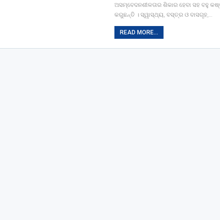
ଅସମ୍ବେଦନଶୀଳତାର ଶିକାର ହେବା ସହ ବହୁ କଷ
କରୁଛନ୍ତି । ସ୍ୱାସ୍ଥ୍ୟ, ବସ୍ତ୍ର ଓ ବାସଗୃହ,…
READ MORE...