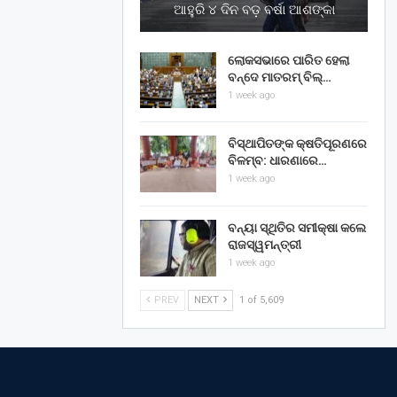
ଆହୁରି ୪ ଦିନ ବଡ଼ ବର୍ଷା ଆଶଙ୍କା
ଲୋକସଭାରେ ପାରିତ ହେଲା
ବନ୍ଦେ ମାତରମ୍‌ ବିଲ୍‌…
1 week ago
ବିସ୍ଥାପିତଙ୍କ କ୍ଷତିପୂରଣରେ
ବିଳମ୍ବ: ଧାରଣାରେ…
1 week ago
ବନ୍ୟା ସ୍ଥିତିର ସମୀକ୍ଷା କଲେ
ରାଜସ୍ୱମନ୍ତ୍ରୀ
1 week ago
PREV
NEXT
1 of 5,609