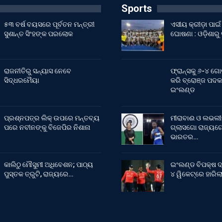
Sports
୫୩ ବର୍ଷ ବୟସରେ ପୂର୍ବତନ ମନ୍ତ୍ରୀ
ଏସୀୟ କ୍ରୀଡ଼ା ପା
ସୁଶାନ୍ତ ସିଂହଙ୍କ ପରଲୋକ
ଘୋଷଣା : ଓଡ଼ିଶାରୁ
ରାଜନୀତିରୁ ସନ୍ୟାସ ନେବେ
ଫ୍ରାନ୍ସକୁ ୬-୪ ଗୋ
ସିଦ୍ଧରମୈୟା
କରି ବ୍ରୋଞ୍ଜ ପଦକ
ଇଂଲଣ୍ଡ
ପ୍ରଶ୍ନପତ୍ର ଲିକ୍ ଉପରେ ମନ୍ତବ୍ୟ
ମୀରାବାଈ ଓ ଲଭଲୀ
ପରେ ନବୀନଙ୍କୁ ବିଜେପିର ନିଶାନା
ଗ୍ଲାସଗୋ ରାଜ୍ୟଗୋ
ଭାରତର…
କାଲିଠୁ ମୌସୁମୀ ଅଧିବେଶନ; ପାଠ୍ୟ
ଇଂଲଣ୍ଡ ବିପକ୍ଷ ଦ
ପୁସ୍ତକ ତ୍ରୁଟି, ରାଜ୍ୟରେ…
୪ ୱିକେଟ୍‌ରେ ହାରି