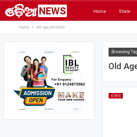
Home
State
Home
old age penssion
Browsing Ta
Old Ag
STATE