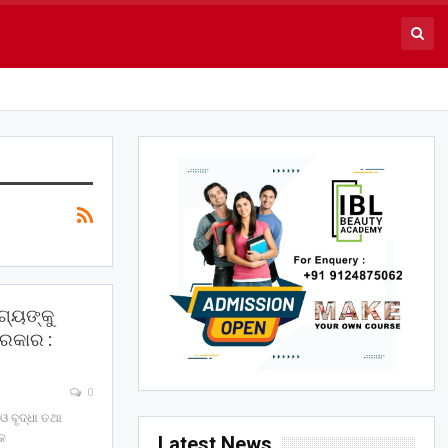
ଗ୍ୟଙ୍କୁ
 ସରକାର :
0
ଓ ବୃଦ୍ଧା ତଥା
୍କ
Latest News