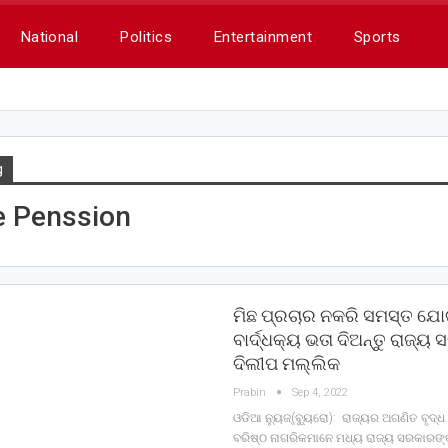
National
Politics
Entertainment
Sports
g
e Penssion
ମିଛ ପ୍ରଚାର ନକରି ସମସ୍ତ ଯୋ
ବାର୍ଦ୍ଧକ୍ୟ ଭତା ଦିଅନ୍ତୁ ରାଜ୍ୟ
ଦିଲୀପ ମଲ୍ଲିକ
Prabin
Sep 4, 2022
ଓଡିଆ ନ୍ୟୁଜ୍(ବ୍ୟୁରୋ): ରାଜ୍ୟର ଅଗଣିତ ବୃଦ୍ଧ 
ବରିଷ୍ଠ ନାଗରିକମାନେ ମଧ୍ୟ ରାଜ୍ୟ ସରକାରଙ