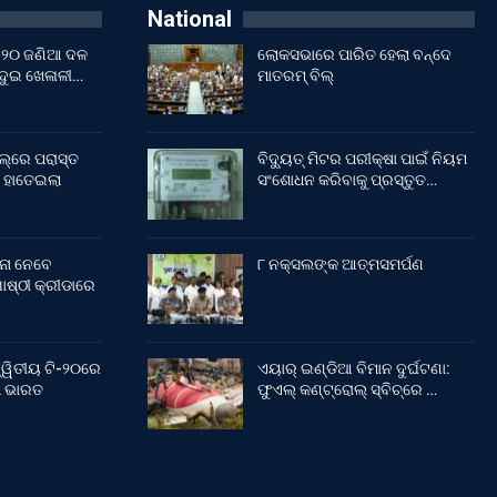
National
ଇଁ ୨୦ ଜଣିଆ ଦଳ
ଲୋକସଭାରେ ପାରିତ ହେଲା ବନ୍ଦେ
 ଦୁଇ ଖେଳାଳୀ…
ମାତରମ୍‌ ବିଲ୍‌
ଲ୍‌ରେ ପରାସ୍ତ
ବିଦ୍ୟୁତ୍ ମିଟର ପରୀକ୍ଷା ପାଇଁ ନିୟମ
 ହାତେଇଲା
ସଂଶୋଧନ କରିବାକୁ ପ୍ରସ୍ତୁତ…
ନା ନେବେ
୮ ନକ୍ସଲଙ୍କ ଆତ୍ମସମର୍ପଣ
ଷ୍ଠୀ କ୍ରୀଡାରେ
୍ୱିତୀୟ ଟି-୨୦ରେ
ଏୟାର୍ ଇଣ୍ଡିଆ ବିମାନ ଦୁର୍ଘଟଣା:
ଲା ଭାରତ
ଫୁଏଲ୍‌ କଣ୍ଟ୍ରୋଲ୍‌ ସ୍ବିଚ୍‌ରେ …