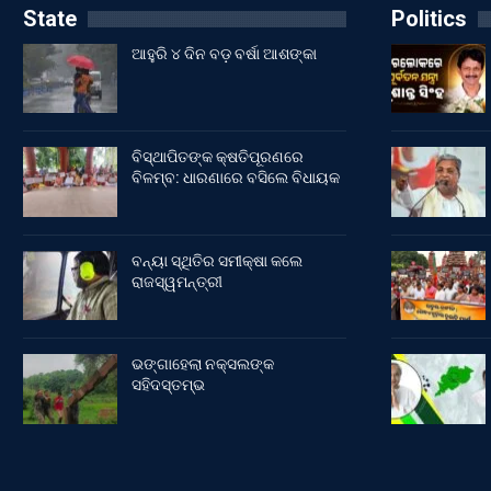
State
Politics
ଆହୁରି ୪ ଦିନ ବଡ଼ ବର୍ଷା ଆଶଙ୍କା
ବିସ୍ଥାପିତଙ୍କ କ୍ଷତିପୂରଣରେ
ବିଳମ୍ବ: ଧାରଣାରେ ବସିଲେ ବିଧାୟକ
ବନ୍ୟା ସ୍ଥିତିର ସମୀକ୍ଷା କଲେ
ରାଜସ୍ୱମନ୍ତ୍ରୀ
ଭଙ୍ଗାହେଲା ନକ୍ସଲଙ୍କ
ସହିଦସ୍ତମ୍ଭ