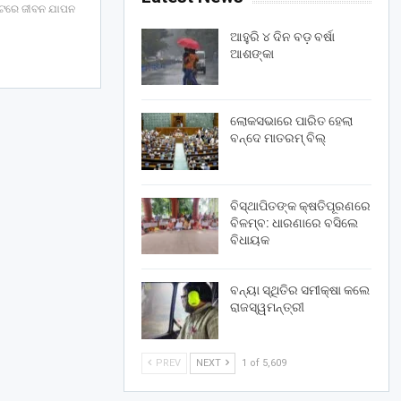
୍ଟରେ ଜୀବନ ଯାପନ
ଆହୁରି ୪ ଦିନ ବଡ଼ ବର୍ଷା
ଆଶଙ୍କା
ଲୋକସଭାରେ ପାରିତ ହେଲା
ବନ୍ଦେ ମାତରମ୍‌ ବିଲ୍‌
ବିସ୍ଥାପିତଙ୍କ କ୍ଷତିପୂରଣରେ
ବିଳମ୍ବ: ଧାରଣାରେ ବସିଲେ
ବିଧାୟକ
ବନ୍ୟା ସ୍ଥିତିର ସମୀକ୍ଷା କଲେ
ରାଜସ୍ୱମନ୍ତ୍ରୀ
PREV
NEXT
1 of 5,609