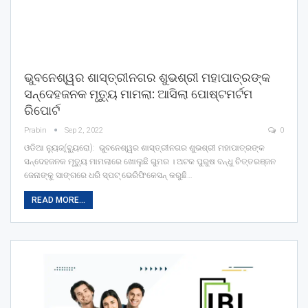
ଭୁବନେଶ୍ୱର ଶାସ୍ତ୍ରୀନଗର ଶୁଭଶ୍ରୀ ମହାପାତ୍ରଙ୍କ
ସନ୍ଦେହଜନକ ମୃତ୍ୟୁ ମାମଲା: ଆସିଲା ପୋଷ୍ଟମର୍ଟମ
ରିପୋର୍ଟ
Prabin
Sep 2, 2022
0
ଓଡିଆ ନ୍ୟୁଜ୍(ବ୍ୟୁରୋ): ଭୁବନେଶ୍ୱର ଶାସ୍ତ୍ରୀନଗର ଶୁଭଶ୍ରୀ ମହାପାତ୍ରଙ୍କ
ସନ୍ଦେହଜନକ ମୃତ୍ୟୁ ମାମଲାରେ ଖୋଲୁଛି ଗୁମର । ଅଟକ ପୁରୁଷ ବନ୍ଧୁ ଚିତ୍ତରଞ୍ଜନ
ଜେନାଙ୍କୁ ସାଙ୍ଗରେ ଧରି ସ୍ପଟ୍‌ ଭେରିଫିକେସନ୍‌ କରୁଛି…
READ MORE...