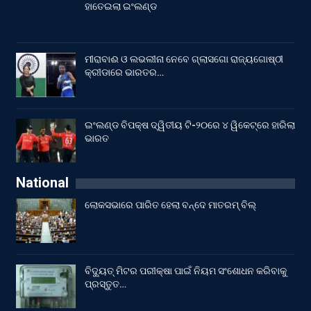
ହାତେଇଲା ଇଂଲଣ୍ଡ
ମୀରାବାଈ ଓ ଲଭଲୀନା ନେବେ ଗ୍ଲାସଗୋ ରାଜ୍ୟଗୋଷ୍ଠୀ
କ୍ରୀଡାରେ ଭାରତର…
ଇଂଲଣ୍ଡ ବିପକ୍ଷ ଦ୍ୱିତୀୟ ଟି-୨୦ରେ ୪ ୱିକେଟ୍‌ରେ ହାରିଲା
ଭାରତ
National
ଲୋକସଭାରେ ପାରିତ ହେଲା ବନ୍ଦେ ମାତରମ୍‌ ବିଲ୍‌
ବିଦ୍ୟୁତ୍ ମିଟର ପରୀକ୍ଷା ପାଇଁ ନିୟମ ସଂଶୋଧନ କରିବାକୁ
ପ୍ରସ୍ତୁତ…