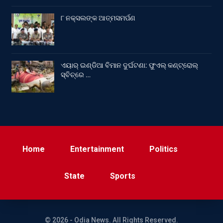
୮ ନକ୍ସଲଙ୍କ ଆତ୍ମସମର୍ପଣ
ଏୟାର୍ ଇଣ୍ଡିଆ ବିମାନ ଦୁର୍ଘଟଣା: ଫୁଏଲ୍‌ କଣ୍ଟ୍ରୋଲ୍‌
ସ୍ବିଚ୍‌ରେ …
Home
Entertainment
Politics
State
Sports
© 2026 - Odia News. All Rights Reserved.