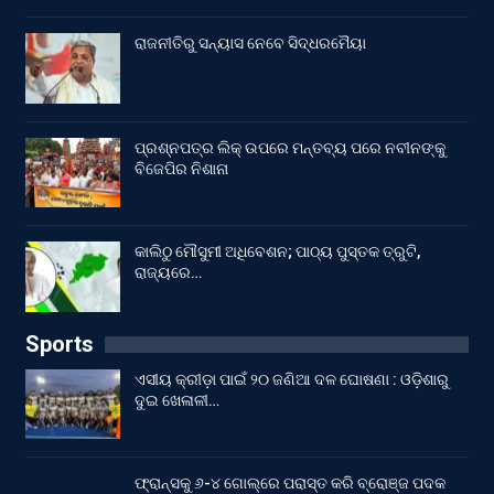
ରାଜନୀତିରୁ ସନ୍ୟାସ ନେବେ ସିଦ୍ଧରମୈୟା
ପ୍ରଶ୍ନପତ୍ର ଲିକ୍ ଉପରେ ମନ୍ତବ୍ୟ ପରେ ନବୀନଙ୍କୁ
ବିଜେପିର ନିଶାନା
କାଲିଠୁ ମୌସୁମୀ ଅଧିବେଶନ; ପାଠ୍ୟ ପୁସ୍ତକ ତ୍ରୁଟି,
ରାଜ୍ୟରେ…
Sports
ଏସୀୟ କ୍ରୀଡ଼ା ପାଇଁ ୨୦ ଜଣିଆ ଦଳ ଘୋଷଣା : ଓଡ଼ିଶାରୁ
ଦୁଇ ଖେଳାଳୀ…
ଫ୍ରାନ୍ସକୁ ୬-୪ ଗୋଲ୍‌ରେ ପରାସ୍ତ କରି ବ୍ରୋଞ୍ଜ ପଦକ