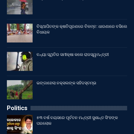
ବିସ୍ଥାପିତଙ୍କ କ୍ଷତିପୂରଣରେ ବିଳମ୍ବ: ଧାରଣାରେ ବସିଲେ
ବିଧାୟକ
ବନ୍ୟା ସ୍ଥିତିର ସମୀକ୍ଷା କଲେ ରାଜସ୍ୱମନ୍ତ୍ରୀ
ଭଙ୍ଗାହେଲା ନକ୍ସଲଙ୍କ ସହିଦସ୍ତମ୍ଭ
Politics
୫୩ ବର୍ଷ ବୟସରେ ପୂର୍ବତନ ମନ୍ତ୍ରୀ ସୁଶାନ୍ତ ସିଂହଙ୍କ
ପରଲୋକ