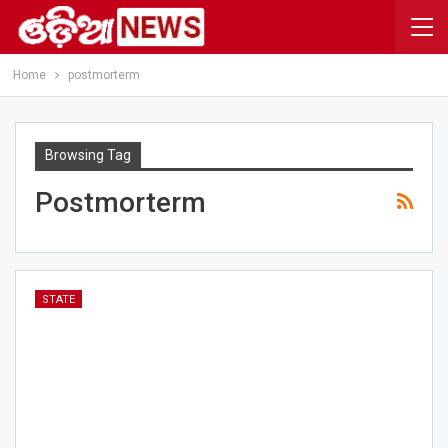
Home
postmorterm
Browsing Tag
Postmorterm
STATE