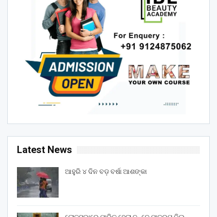
Latest News
ଆହୁରି ୪ ଦିନ ବଡ଼ ବର୍ଷା ଆଶଙ୍କା