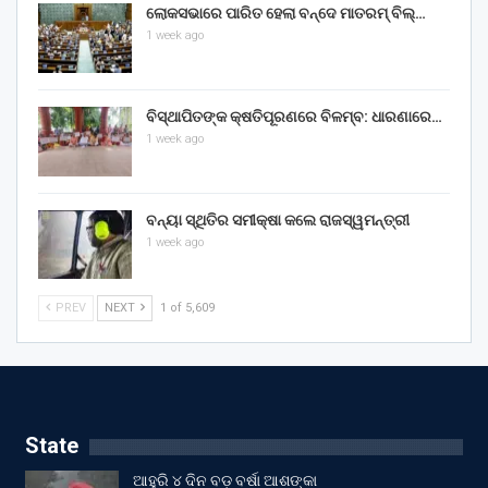
ଲୋକସଭାରେ ପାରିତ ହେଲା ବନ୍ଦେ ମାତରମ୍‌ ବିଲ୍‌…
1 week ago
ବିସ୍ଥାପିତଙ୍କ କ୍ଷତିପୂରଣରେ ବିଳମ୍ବ: ଧାରଣାରେ…
1 week ago
ବନ୍ୟା ସ୍ଥିତିର ସମୀକ୍ଷା କଲେ ରାଜସ୍ୱମନ୍ତ୍ରୀ
1 week ago
PREV
NEXT
1 of 5,609
State
ଆହୁରି ୪ ଦିନ ବଡ଼ ବର୍ଷା ଆଶଙ୍କା