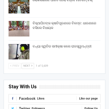
ଲୋକସଭାରେ ପାରିତ ହେଲା ବନ୍ଦେ ମାତରମ୍‌ ବିଲ୍‌
ବିସ୍ଥାପିତଙ୍କ କ୍ଷତିପୂରଣରେ ବିଳମ୍ବ: ଧାରଣାରେ
ବସିଲେ ବିଧାୟକ
ବନ୍ୟା ସ୍ଥିତିର ସମୀକ୍ଷା କଲେ ରାଜସ୍ୱମନ୍ତ୍ରୀ
PREV
NEXT
1 of 5,609
Stay With Us
Facebook
Likes
Like our page
Twitter
Followers
Follow Us