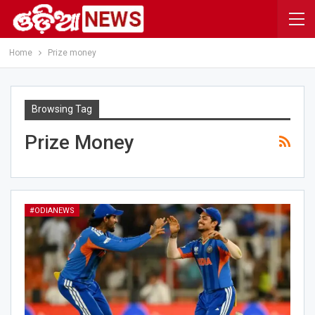
Home
Prize money
Browsing Tag
Prize Money
#ODIANEWS