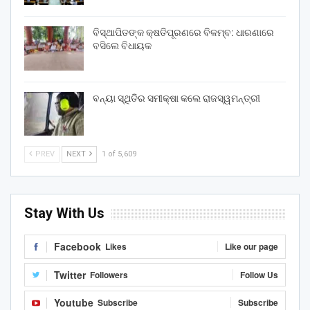
ବିସ୍ଥାପିତଙ୍କ କ୍ଷତିପୂରଣରେ ବିଳମ୍ବ: ଧାରଣାରେ
ବସିଲେ ବିଧାୟକ
ବନ୍ୟା ସ୍ଥିତିର ସମୀକ୍ଷା କଲେ ରାଜସ୍ୱମନ୍ତ୍ରୀ
PREV
NEXT
1 of 5,609
Stay With Us
Facebook
Likes
Like our page
Twitter
Followers
Follow Us
Youtube
Subscribe
Subscribe