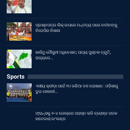
ପ୍ରଶ୍ନପତ୍ର ଲିକ୍ ଉପରେ ମନ୍ତବ୍ୟ ପରେ ନବୀନଙ୍କୁ
ବିଜେପିର ନିଶାନା
କାଲିଠୁ ମୌସୁମୀ ଅଧିବେଶନ; ପାଠ୍ୟ ପୁସ୍ତକ ତ୍ରୁଟି,
ରାଜ୍ୟରେ…
Sports
ଏସୀୟ କ୍ରୀଡ଼ା ପାଇଁ ୨୦ ଜଣିଆ ଦଳ ଘୋଷଣା : ଓଡ଼ିଶାରୁ
ଦୁଇ ଖେଳାଳୀ…
ଫ୍ରାନ୍ସକୁ ୬-୪ ଗୋଲ୍‌ରେ ପରାସ୍ତ କରି ବ୍ରୋଞ୍ଜ ପଦକ
ହାତେଇଲା ଇଂଲଣ୍ଡ