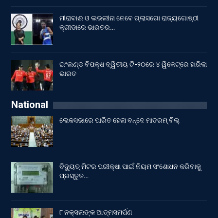
ମୀରାବାଈ ଓ ଲଭଲୀନା ନେବେ ଗ୍ଲାସଗୋ ରାଜ୍ୟଗୋଷ୍ଠୀ
କ୍ରୀଡାରେ ଭାରତର…
ଇଂଲଣ୍ଡ ବିପକ୍ଷ ଦ୍ୱିତୀୟ ଟି-୨୦ରେ ୪ ୱିକେଟ୍‌ରେ ହାରିଲା
ଭାରତ
National
ଲୋକସଭାରେ ପାରିତ ହେଲା ବନ୍ଦେ ମାତରମ୍‌ ବିଲ୍‌
ବିଦ୍ୟୁତ୍ ମିଟର ପରୀକ୍ଷା ପାଇଁ ନିୟମ ସଂଶୋଧନ କରିବାକୁ
ପ୍ରସ୍ତୁତ…
୮ ନକ୍ସଲଙ୍କ ଆତ୍ମସମର୍ପଣ