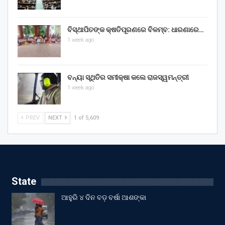
ବିସ୍ଥାପିତଙ୍କ କ୍ଷତିପୂରଣରେ ବିଳମ୍ବ: ଧାରଣାରେ…
1 week ago
ବନ୍ୟା ସ୍ଥିତିର ସମୀକ୍ଷା କଲେ ରାଜସ୍ୱମନ୍ତ୍ରୀ
1 week ago
PREV
NEXT
1 of 5,609
State
ଆହୁରି ୪ ଦିନ ବଡ଼ ବର୍ଷା ଆଶଙ୍କା