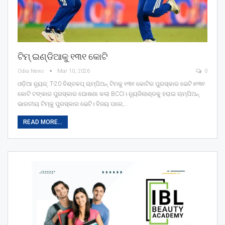
ଟିମ୍‌ ଇଣ୍ଡିଆକୁ ୧୩୧ କୋଟି
Odia News
Mar 10, 2026
0
ଓଡ଼ିଆ ନ୍ୟୁଜ୍: T-20 ବିଶ୍ବକପ୍‌ ଚାମ୍ପିଅନ୍‌ ଟିମକୁ ୧୩୧ କୋଟିର ପୁରସ୍କାର ଭେଟି।୧୩୧
କୋଟି ଟଙ୍କାର ପୁରସ୍କାର ଘୋଷଣା କଲା BCCI। ନ୍ୟୁଜିଲାଣ୍ଡକୁ ହରାଇ ଚାମ୍ପିଅନ୍‌
ଭାରତୀୟ ଟିମ୍‌କୁ ପୁରସ୍କାର ଭେଟି। ବିଜୟ ପରେ,…
READ MORE...