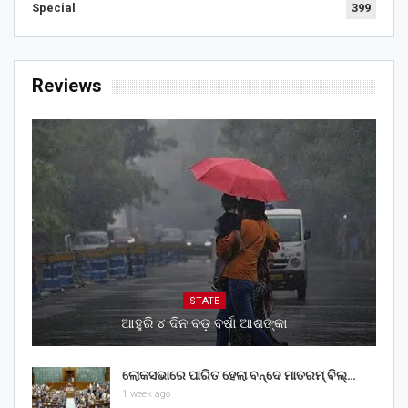
Special
399
Reviews
STATE
ଆହୁରି ୪ ଦିନ ବଡ଼ ବର୍ଷା ଆଶଙ୍କା
ଲୋକସଭାରେ ପାରିତ ହେଲା ବନ୍ଦେ ମାତରମ୍‌ ବିଲ୍‌…
1 week ago