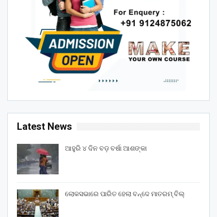
Latest News
ଆହୁରି ୪ ଦିନ ବଡ଼ ବର୍ଷା ଆଶଙ୍କା
ଲୋକସଭାରେ ପାରିତ ହେଲା ବନ୍ଦେ ମାତରମ୍‌ ବିଲ୍‌