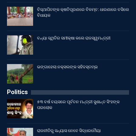
ବିସ୍ଥାପିତଙ୍କ କ୍ଷତିପୂରଣରେ ବିଳମ୍ବ: ଧାରଣାରେ ବସିଲେ
ବିଧାୟକ
ବନ୍ୟା ସ୍ଥିତିର ସମୀକ୍ଷା କଲେ ରାଜସ୍ୱମନ୍ତ୍ରୀ
ଭଙ୍ଗାହେଲା ନକ୍ସଲଙ୍କ ସହିଦସ୍ତମ୍ଭ
Politics
୫୩ ବର୍ଷ ବୟସରେ ପୂର୍ବତନ ମନ୍ତ୍ରୀ ସୁଶାନ୍ତ ସିଂହଙ୍କ
ପରଲୋକ
ରାଜନୀତିରୁ ସନ୍ୟାସ ନେବେ ସିଦ୍ଧରମୈୟା