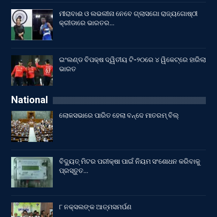
ମୀରାବାଈ ଓ ଲଭଲୀନା ନେବେ ଗ୍ଲାସଗୋ ରାଜ୍ୟଗୋଷ୍ଠୀ
କ୍ରୀଡାରେ ଭାରତର…
ଇଂଲଣ୍ଡ ବିପକ୍ଷ ଦ୍ୱିତୀୟ ଟି-୨୦ରେ ୪ ୱିକେଟ୍‌ରେ ହାରିଲା
ଭାରତ
National
ଲୋକସଭାରେ ପାରିତ ହେଲା ବନ୍ଦେ ମାତରମ୍‌ ବିଲ୍‌
ବିଦ୍ୟୁତ୍ ମିଟର ପରୀକ୍ଷା ପାଇଁ ନିୟମ ସଂଶୋଧନ କରିବାକୁ
ପ୍ରସ୍ତୁତ…
୮ ନକ୍ସଲଙ୍କ ଆତ୍ମସମର୍ପଣ