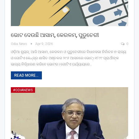
ଭୋଟ ଦେଉଛି ଆସାମ, କେରଳମ, ପୁଡୁଚେରୀ
Odia News
Apr 9, 2026
0
ଓଡ଼ିଆ ନ୍ୟୁଜ୍: ଆଜି ଆସାମ, କେରଳମ ଓ ପୁଡୁଚେରୀରେ ବିଧାନସଭା ନିର୍ବାଚନ।୨ ରାଜ୍ୟ
ଓ ଗୋଟିଏ କେନ୍ଦ୍ର ଶାସିତ ଅଞ୍ଚଳର ୨୯୬ ଆସନରେ ଭୋଟ୍। ୧୮୯୯ ପ୍ରାର୍ଥୀଙ୍କ
ଭାଗ୍ୟ ନିର୍ଦ୍ଧାରଣ କରିବେ ଭୋଟର। ଗୋଟିଏ ପର୍ଯ୍ୟାୟରେ…
READ MORE...
#ODIANEWS