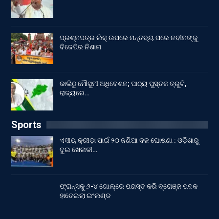
ପ୍ରଶ୍ନପତ୍ର ଲିକ୍ ଉପରେ ମନ୍ତବ୍ୟ ପରେ ନବୀନଙ୍କୁ
ବିଜେପିର ନିଶାନା
କାଲିଠୁ ମୌସୁମୀ ଅଧିବେଶନ; ପାଠ୍ୟ ପୁସ୍ତକ ତ୍ରୁଟି,
ରାଜ୍ୟରେ…
Sports
ଏସୀୟ କ୍ରୀଡ଼ା ପାଇଁ ୨୦ ଜଣିଆ ଦଳ ଘୋଷଣା : ଓଡ଼ିଶାରୁ
ଦୁଇ ଖେଳାଳୀ…
ଫ୍ରାନ୍ସକୁ ୬-୪ ଗୋଲ୍‌ରେ ପରାସ୍ତ କରି ବ୍ରୋଞ୍ଜ ପଦକ
ହାତେଇଲା ଇଂଲଣ୍ଡ