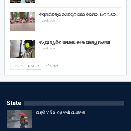
ବିସ୍ଥାପିତଙ୍କ କ୍ଷତିପୂରଣରେ ବିଳମ୍ବ: ଧାରଣାରେ…
1 week ago
ବନ୍ୟା ସ୍ଥିତିର ସମୀକ୍ଷା କଲେ ରାଜସ୍ୱମନ୍ତ୍ରୀ
1 week ago
PREV
NEXT
1 of 5,609
State
ଆହୁରି ୪ ଦିନ ବଡ଼ ବର୍ଷା ଆଶଙ୍କା