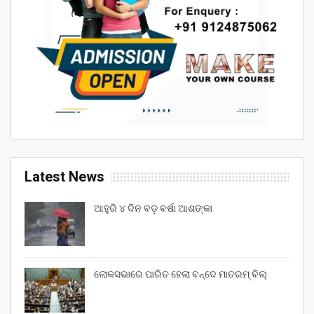
Latest News
ଆହୁରି ୪ ଦିନ ବଡ଼ ବର୍ଷା ଆଶଙ୍କା
ଲୋକସଭାରେ ପାରିତ ହେଲା ବନ୍ଦେ ମାତରମ୍‌ ବିଲ୍‌