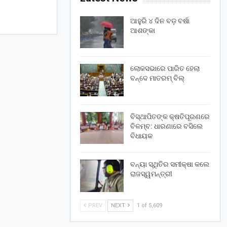
ଆହୁରି ୪ ଦିନ ବଡ଼ ବର୍ଷା
ଆଶଙ୍କା
ଲୋକସଭାରେ ପାରିତ ହେଲା
ବନ୍ଦେ ମାତରମ୍‌ ବିଲ୍‌
ବିସ୍ଥାପିତଙ୍କ କ୍ଷତିପୂରଣରେ
ବିଳମ୍ବ: ଧାରଣାରେ ବସିଲେ
ବିଧାୟକ
ବନ୍ୟା ସ୍ଥିତିର ସମୀକ୍ଷା କଲେ
ରାଜସ୍ୱମନ୍ତ୍ରୀ
PREV
NEXT
1 of 5,609