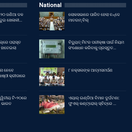
National
ଇଁ ୨୦ ଜଣିଆ ଦଳ
ଲୋକସଭାରେ ପାରିତ ହେଲା ବନ୍ଦେ
 ଦୁଇ ଖେଳାଳୀ…
ମାତରମ୍‌ ବିଲ୍‌
ଲ୍‌ରେ ପରାସ୍ତ
ବିଦ୍ୟୁତ୍ ମିଟର ପରୀକ୍ଷା ପାଇଁ ନିୟମ
 ହାତେଇଲା
ସଂଶୋଧନ କରିବାକୁ ପ୍ରସ୍ତୁତ…
ନା ନେବେ
୮ ନକ୍ସଲଙ୍କ ଆତ୍ମସମର୍ପଣ
ଷ୍ଠୀ କ୍ରୀଡାରେ
୍ୱିତୀୟ ଟି-୨୦ରେ
ଏୟାର୍ ଇଣ୍ଡିଆ ବିମାନ ଦୁର୍ଘଟଣା:
ଲା ଭାରତ
ଫୁଏଲ୍‌ କଣ୍ଟ୍ରୋଲ୍‌ ସ୍ବିଚ୍‌ରେ …