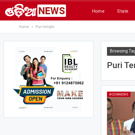
Home
State
Home
Puri temple
Browsing Ta
Puri T
#ODIANEWS