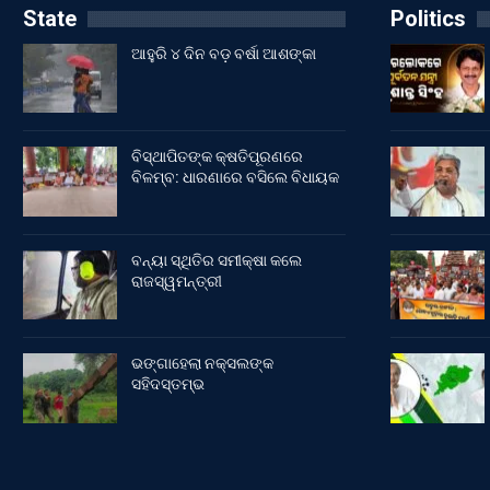
State
Politics
ଆହୁରି ୪ ଦିନ ବଡ଼ ବର୍ଷା ଆଶଙ୍କା
ବିସ୍ଥାପିତଙ୍କ କ୍ଷତିପୂରଣରେ
ବିଳମ୍ବ: ଧାରଣାରେ ବସିଲେ ବିଧାୟକ
ବନ୍ୟା ସ୍ଥିତିର ସମୀକ୍ଷା କଲେ
ରାଜସ୍ୱମନ୍ତ୍ରୀ
ଭଙ୍ଗାହେଲା ନକ୍ସଲଙ୍କ
ସହିଦସ୍ତମ୍ଭ