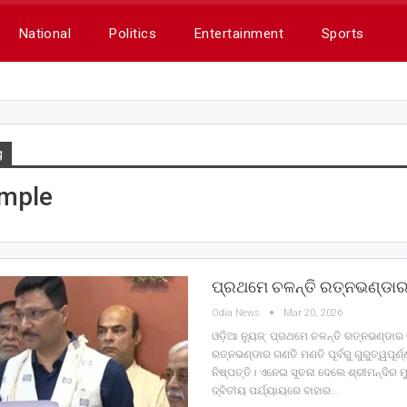
National
Politics
Entertainment
Sports
g
emple
ପ୍ରଥମେ ଚଳନ୍ତି ରତ୍ନଭଣ୍ଡା
Odia News
Mar 20, 2026
ଓଡ଼ିଆ ନ୍ୟୁଜ୍: ପ୍ରଥମେ ଚଳନ୍ତି ରତ୍ନଭଣ୍ଡା
ରତ୍ନଭଣ୍ଡାର ଗଣତି ମଣତି ପୂର୍ବରୁ ଗୁରୁତ୍ୱପୂର
ନିଷ୍ପତ୍ତି। ଏନେଇ ସୂଚନା ଦେଲେ ଶ୍ରୀମନ୍ଦିର 
ଦ୍ବିତୀୟ ପର୍ଯ୍ୟାୟରେ ବାହାର…