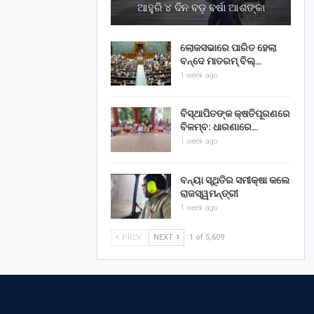
ଆହୁରି ୪ ଦିନ ବଡ଼ ବର୍ଷା ଆଶଙ୍କା
ଲୋକସଭାରେ ପାରିତ ହେଲା
ବନ୍ଦେ ମାତରମ୍‌ ବିଲ୍‌…
1 week ago
ବିସ୍ଥାପିତଙ୍କ କ୍ଷତିପୂରଣରେ
ବିଳମ୍ବ: ଧାରଣାରେ…
1 week ago
ବନ୍ୟା ସ୍ଥିତିର ସମୀକ୍ଷା କଲେ
ରାଜସ୍ୱମନ୍ତ୍ରୀ
1 week ago
PREV
NEXT
1 of 5,609