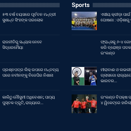
Sports
୫୩ ବର୍ଷ ବୟସରେ ପୂର୍ବତନ ମନ୍ତ୍ରୀ
ଏସୀୟ କ୍ରୀଡ଼ା ପା
ସୁଶାନ୍ତ ସିଂହଙ୍କ ପରଲୋକ
ଘୋଷଣା : ଓଡ଼ିଶାରୁ
ରାଜନୀତିରୁ ସନ୍ୟାସ ନେବେ
ଫ୍ରାନ୍ସକୁ ୬-୪ ଗୋ
ସିଦ୍ଧରମୈୟା
କରି ବ୍ରୋଞ୍ଜ ପଦକ
ଇଂଲଣ୍ଡ
ପ୍ରଶ୍ନପତ୍ର ଲିକ୍ ଉପରେ ମନ୍ତବ୍ୟ
ମୀରାବାଈ ଓ ଲଭଲୀ
ପରେ ନବୀନଙ୍କୁ ବିଜେପିର ନିଶାନା
ଗ୍ଲାସଗୋ ରାଜ୍ୟଗୋ
ଭାରତର…
କାଲିଠୁ ମୌସୁମୀ ଅଧିବେଶନ; ପାଠ୍ୟ
ଇଂଲଣ୍ଡ ବିପକ୍ଷ ଦ
ପୁସ୍ତକ ତ୍ରୁଟି, ରାଜ୍ୟରେ…
୪ ୱିକେଟ୍‌ରେ ହାରି