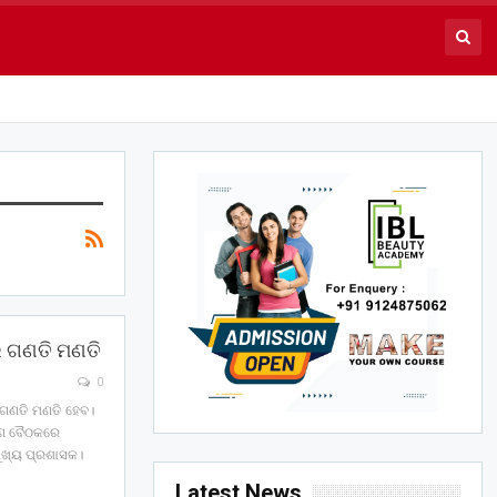
ର ଗଣତି ମଣତି
0
ର ଗଣତି ମଣତି ହେବ।
୍ଣ୍ଣ ବୈଠକରେ
ମୁଖ୍ୟ ପ୍ରଶାସକ।
Latest News