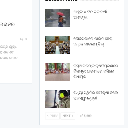
ଆହୁରି ୪ ଦିନ ବଡ଼ ବର୍ଷା
ଆଶଙ୍କା
େ ଇରାନର
ଲୋକସଭାରେ ପାରିତ ହେଲା
0
ବନ୍ଦେ ମାତରମ୍‌ ବିଲ୍‌
ରାଚ୍ୟ ଯୁଦ୍ଧ
୍ରାଏଲ ଏବଂ
ପ୍ରଭାବ ଭାରତ
ବିସ୍ଥାପିତଙ୍କ କ୍ଷତିପୂରଣରେ
ବିଳମ୍ବ: ଧାରଣାରେ ବସିଲେ
ବିଧାୟକ
ବନ୍ୟା ସ୍ଥିତିର ସମୀକ୍ଷା କଲେ
ରାଜସ୍ୱମନ୍ତ୍ରୀ
PREV
NEXT
1 of 5,609