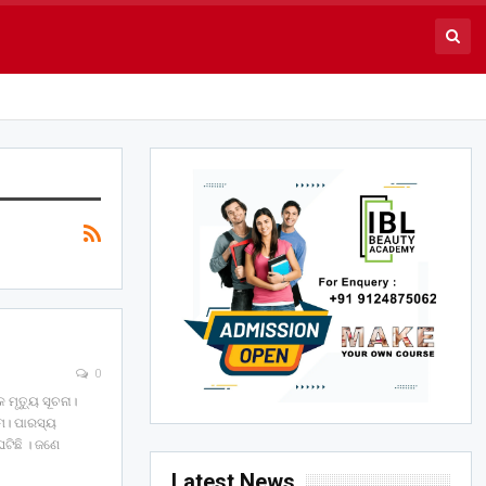
0
 ମୃତ୍ୟୁ ସୂଚନା।
ୟମ। ପାରସ୍ୟ
ଟିଛି । ଜଣେ
Latest News