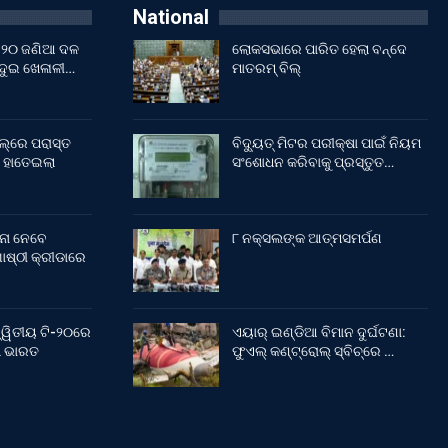
National
ଇଁ ୨୦ ଜଣିଆ ଦଳ
ଲୋକସଭାରେ ପାରିତ ହେଲା ବନ୍ଦେ
 ଦୁଇ ଖେଳାଳୀ…
ମାତରମ୍‌ ବିଲ୍‌
ଲ୍‌ରେ ପରାସ୍ତ
ବିଦ୍ୟୁତ୍ ମିଟର ପରୀକ୍ଷା ପାଇଁ ନିୟମ
 ହାତେଇଲା
ସଂଶୋଧନ କରିବାକୁ ପ୍ରସ୍ତୁତ…
ନା ନେବେ
୮ ନକ୍ସଲଙ୍କ ଆତ୍ମସମର୍ପଣ
ଷ୍ଠୀ କ୍ରୀଡାରେ
୍ୱିତୀୟ ଟି-୨୦ରେ
ଏୟାର୍ ଇଣ୍ଡିଆ ବିମାନ ଦୁର୍ଘଟଣା:
ଲା ଭାରତ
ଫୁଏଲ୍‌ କଣ୍ଟ୍ରୋଲ୍‌ ସ୍ବିଚ୍‌ରେ …