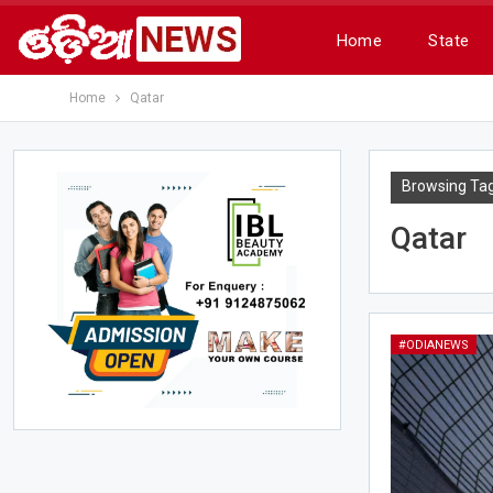
Home
State
Home
Qatar
Browsing Ta
Qatar
#ODIANEWS