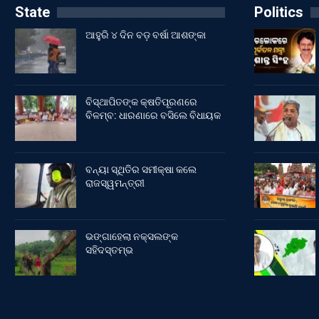
State
Politics
ଆହୁରି ୪ ଦିନ ବଡ଼ ବର୍ଷା ଆଶଙ୍କା
ବିସ୍ଥାପିତଙ୍କ କ୍ଷତିପୂରଣରେ
ବିଳମ୍ବ: ଧାରଣାରେ ବସିଲେ ବିଧାୟକ
ବନ୍ୟା ସ୍ଥିତିର ସମୀକ୍ଷା କଲେ
ରାଜସ୍ୱମନ୍ତ୍ରୀ
ଭଙ୍ଗାହେଲା ନକ୍ସଲଙ୍କ
ସହିଦସ୍ତମ୍ଭ