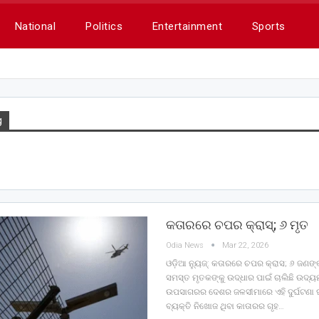
National
Politics
Entertainment
Sports
g
କତାରରେ ଚପର କ୍ରାସ୍‌; ୬ ମୃତ
Odia News
Mar 22, 2026
ଓଡ଼ିଆ ନ୍ୟୁଜ୍: କତାରରେ ଚପର କ୍ରାସ; ୬ ଜଣଙ୍କ
ସମସ୍ତ ମୃତକଙ୍କୁ ଉଦ୍ଧାର ପାଇଁ ଚାଲିଛି ଉଦ୍
ଉପସାଗରର ଦେଶର ଜଳସୀମାରେ ଏହି ଦୁର୍ଘଟଣା ଘ
ବ୍ୟକ୍ତି ନିଖୋଜ ଥିବା କାତାରର ଗୃହ…