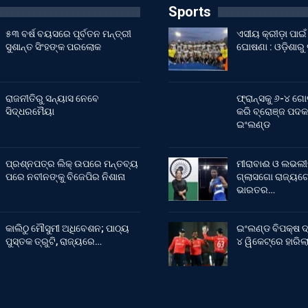
Sports
୫୩ ବର୍ଷ ବୟସରେ ପୂର୍ବତନ ମନ୍ତ୍ରୀ
ଏସୀୟ କ୍ରୀଡ଼ା ପା
ସୁଶାନ୍ତ ସିଂହଙ୍କ ପରଲୋକ
ଘୋଷଣା : ଓଡ଼ିଶାରୁ
ରାଜନୀତିରୁ ସନ୍ୟାସ ନେବେ
ଫ୍ରାନ୍ସକୁ ୬-୪ ଗୋ
ସିଦ୍ଧରମୈୟା
କରି ବ୍ରୋଞ୍ଜ ପଦକ
ଇଂଲଣ୍ଡ
ପ୍ରଶ୍ନପତ୍ର ଲିକ୍ ଉପରେ ମନ୍ତବ୍ୟ
ମୀରାବାଈ ଓ ଲଭଲୀ
ପରେ ନବୀନଙ୍କୁ ବିଜେପିର ନିଶାନା
ଗ୍ଲାସଗୋ ରାଜ୍ୟଗୋ
ଭାରତର…
କାଲିଠୁ ମୌସୁମୀ ଅଧିବେଶନ; ପାଠ୍ୟ
ଇଂଲଣ୍ଡ ବିପକ୍ଷ ଦ
ପୁସ୍ତକ ତ୍ରୁଟି, ରାଜ୍ୟରେ…
୪ ୱିକେଟ୍‌ରେ ହାରି