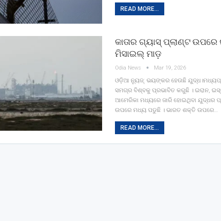
READ MORE...
କାତାର ଗ୍ୟାସ୍ ପ୍ଲାଣ୍ଟ ଉପର
ମିସାଇଲ୍ ମାଡ଼
Odia News
Mar 19, 2026
ଓଡ଼ିଆ ନ୍ୟୁଜ୍: ଭୟଙ୍କର ହେଉଛି ଯୁଦ୍ଧ।ମଧ୍ୟପ୍
ସମଗ୍ର ବିଶ୍ବକୁ ପ୍ରଭାବିତ କରୁଛି । ଇରାନ, ଇସ
ଆମେରିକା ମଧ୍ୟରେ ଜାରି ହୋଇଥିବା ଯୁଦ୍ଧର 
ଉପରେ ମଧ୍ୟ ପଡୁଛି । ଭାରତ ଶକ୍ତି ଉପରେ…
READ MORE...