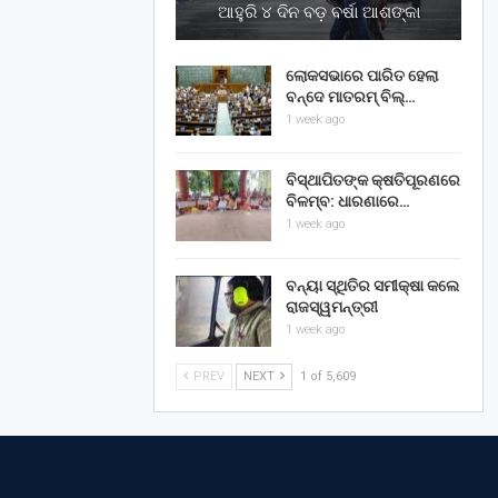
ଆହୁରି ୪ ଦିନ ବଡ଼ ବର୍ଷା ଆଶଙ୍କା
ଲୋକସଭାରେ ପାରିତ ହେଲା
ବନ୍ଦେ ମାତରମ୍‌ ବିଲ୍‌…
1 week ago
ବିସ୍ଥାପିତଙ୍କ କ୍ଷତିପୂରଣରେ
ବିଳମ୍ବ: ଧାରଣାରେ…
1 week ago
ବନ୍ୟା ସ୍ଥିତିର ସମୀକ୍ଷା କଲେ
ରାଜସ୍ୱମନ୍ତ୍ରୀ
1 week ago
PREV
NEXT
1 of 5,609