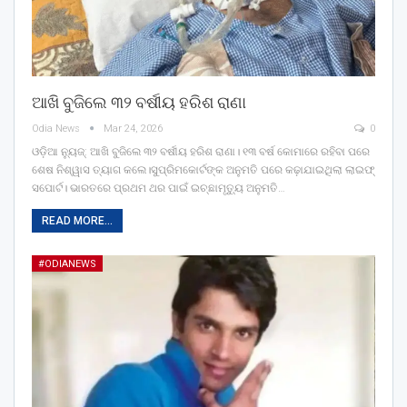
ଆଖି ବୁଜିଲେ ୩୨ ବର୍ଷୀୟ ହରିଶ ରାଣା
Odia News
Mar 24, 2026
0
ଓଡ଼ିଆ ନ୍ୟୁଜ୍: ଆଖି ବୁଜିଲେ ୩୨ ବର୍ଷୀୟ ହରିଶ ରାଣା। ୧୩ ବର୍ଷ କୋମାରେ ରହିବା ପରେ
ଶେଷ ନିଶ୍ୱାସ ତ୍ୟାଗ କଲେ।ସୁପ୍ରିମକୋର୍ଟଙ୍କ ଅନୁମତି ପରେ କଢ଼ାଯାଇଥିଲା ଲାଇଫ୍
ସପୋର୍ଟ। ଭାରତରେ ପ୍ରଥମ ଥର ପାଇଁ ଇଚ୍ଛାମୃତ୍ୟୁ ଅନୁମତି…
READ MORE...
#ODIANEWS