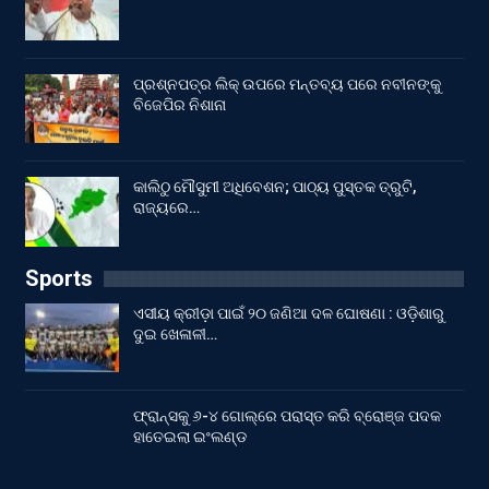
ପ୍ରଶ୍ନପତ୍ର ଲିକ୍ ଉପରେ ମନ୍ତବ୍ୟ ପରେ ନବୀନଙ୍କୁ
ବିଜେପିର ନିଶାନା
କାଲିଠୁ ମୌସୁମୀ ଅଧିବେଶନ; ପାଠ୍ୟ ପୁସ୍ତକ ତ୍ରୁଟି,
ରାଜ୍ୟରେ…
Sports
ଏସୀୟ କ୍ରୀଡ଼ା ପାଇଁ ୨୦ ଜଣିଆ ଦଳ ଘୋଷଣା : ଓଡ଼ିଶାରୁ
ଦୁଇ ଖେଳାଳୀ…
ଫ୍ରାନ୍ସକୁ ୬-୪ ଗୋଲ୍‌ରେ ପରାସ୍ତ କରି ବ୍ରୋଞ୍ଜ ପଦକ
ହାତେଇଲା ଇଂଲଣ୍ଡ