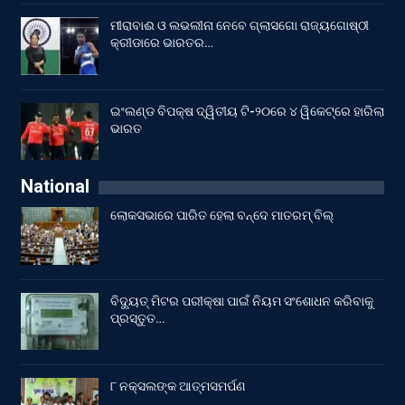
ମୀରାବାଈ ଓ ଲଭଲୀନା ନେବେ ଗ୍ଲାସଗୋ ରାଜ୍ୟଗୋଷ୍ଠୀ
କ୍ରୀଡାରେ ଭାରତର…
ଇଂଲଣ୍ଡ ବିପକ୍ଷ ଦ୍ୱିତୀୟ ଟି-୨୦ରେ ୪ ୱିକେଟ୍‌ରେ ହାରିଲା
ଭାରତ
National
ଲୋକସଭାରେ ପାରିତ ହେଲା ବନ୍ଦେ ମାତରମ୍‌ ବିଲ୍‌
ବିଦ୍ୟୁତ୍ ମିଟର ପରୀକ୍ଷା ପାଇଁ ନିୟମ ସଂଶୋଧନ କରିବାକୁ
ପ୍ରସ୍ତୁତ…
୮ ନକ୍ସଲଙ୍କ ଆତ୍ମସମର୍ପଣ