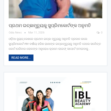
ପ୍ରଥମ ଇଚ୍ଛାମୃତ୍ୟୁକୁ ସୁପ୍ରିମକୋର୍ଟଙ୍କ ଅନୁମତି
Odia News
Mar 11, 2026
0
ଓଡ଼ିଆ ନ୍ୟୁଜ୍:ଦେଶରେ ପ୍ରଥମ ଇଚ୍ଛା ମୃତ୍ୟୁକୁ ଅନୁମତି ପ୍ରଦାନ କଲେ
ସୁପ୍ରିମକୋର୍ଟ।୩୧ ବର୍ଷୀୟ ହରିଶ ରାଣାଙ୍କ ଇଚ୍ଛାମୃତ୍ୟୁକୁ ଅନୁମତି ଦେଲେ ସର୍ବୋଚ୍ଚ
କୋର୍ଟ।ପରିବାର ଲୋକଙ୍କ ଅନୁରୋଧ କ୍ରମେ ଲାଇଫ୍ ସପୋର୍ଟ ହଟାଇବାକୁ…
READ MORE...