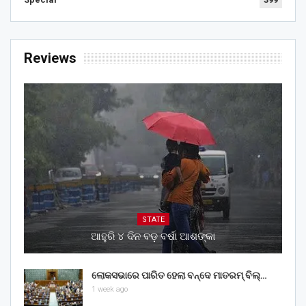
Reviews
STATE
ଆହୁରି ୪ ଦିନ ବଡ଼ ବର୍ଷା ଆଶଙ୍କା
ଲୋକସଭାରେ ପାରିତ ହେଲା ବନ୍ଦେ ମାତରମ୍‌ ବିଲ୍‌…
1 week ago