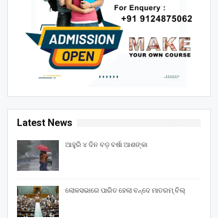
Latest News
ଆହୁରି ୪ ଦିନ ବଡ଼ ବର୍ଷା ଆଶଙ୍କା
ଲୋକସଭାରେ ପାରିତ ହେଲା ବନ୍ଦେ ମାତରମ୍‌ ବିଲ୍‌