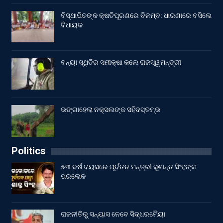
ବିସ୍ଥାପିତଙ୍କ କ୍ଷତିପୂରଣରେ ବିଳମ୍ବ: ଧାରଣାରେ ବସିଲେ
ବିଧାୟକ
ବନ୍ୟା ସ୍ଥିତିର ସମୀକ୍ଷା କଲେ ରାଜସ୍ୱମନ୍ତ୍ରୀ
ଭଙ୍ଗାହେଲା ନକ୍ସଲଙ୍କ ସହିଦସ୍ତମ୍ଭ
Politics
୫୩ ବର୍ଷ ବୟସରେ ପୂର୍ବତନ ମନ୍ତ୍ରୀ ସୁଶାନ୍ତ ସିଂହଙ୍କ
ପରଲୋକ
ରାଜନୀତିରୁ ସନ୍ୟାସ ନେବେ ସିଦ୍ଧରମୈୟା