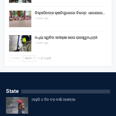
ବିସ୍ଥାପିତଙ୍କ କ୍ଷତିପୂରଣରେ ବିଳମ୍ବ: ଧାରଣାରେ…
1 week ago
ବନ୍ୟା ସ୍ଥିତିର ସମୀକ୍ଷା କଲେ ରାଜସ୍ୱମନ୍ତ୍ରୀ
1 week ago
PREV
NEXT
1 of 5,609
State
ଆହୁରି ୪ ଦିନ ବଡ଼ ବର୍ଷା ଆଶଙ୍କା