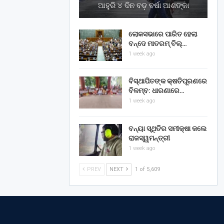
ଆହୁରି ୪ ଦିନ ବଡ଼ ବର୍ଷା ଆଶଙ୍କା
ଲୋକସଭାରେ ପାରିତ ହେଲା
ବନ୍ଦେ ମାତରମ୍‌ ବିଲ୍‌…
1 week ago
ବିସ୍ଥାପିତଙ୍କ କ୍ଷତିପୂରଣରେ
ବିଳମ୍ବ: ଧାରଣାରେ…
1 week ago
ବନ୍ୟା ସ୍ଥିତିର ସମୀକ୍ଷା କଲେ
ରାଜସ୍ୱମନ୍ତ୍ରୀ
1 week ago
PREV
NEXT
1 of 5,609