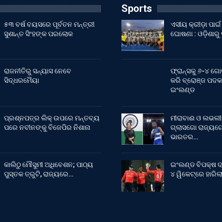
Sports
୫୩ ବର୍ଷ ବୟସରେ ପୂର୍ବତନ ମନ୍ତ୍ରୀ
ଏସୀୟ କ୍ରୀଡ଼ା ପା
ସୁଶାନ୍ତ ସିଂହଙ୍କ ପରଲୋକ
ଘୋଷଣା : ଓଡ଼ିଶାରୁ
ରାଜନୀତିରୁ ସନ୍ୟାସ ନେବେ
ଫ୍ରାନ୍ସକୁ ୬-୪ ଗୋ
ସିଦ୍ଧରମୈୟା
କରି ବ୍ରୋଞ୍ଜ ପଦକ
ଇଂଲଣ୍ଡ
ପ୍ରଶ୍ନପତ୍ର ଲିକ୍ ଉପରେ ମନ୍ତବ୍ୟ
ମୀରାବାଈ ଓ ଲଭଲୀ
ପରେ ନବୀନଙ୍କୁ ବିଜେପିର ନିଶାନା
ଗ୍ଲାସଗୋ ରାଜ୍ୟଗୋ
ଭାରତର…
କାଲିଠୁ ମୌସୁମୀ ଅଧିବେଶନ; ପାଠ୍ୟ
ଇଂଲଣ୍ଡ ବିପକ୍ଷ ଦ
ପୁସ୍ତକ ତ୍ରୁଟି, ରାଜ୍ୟରେ…
୪ ୱିକେଟ୍‌ରେ ହାରି