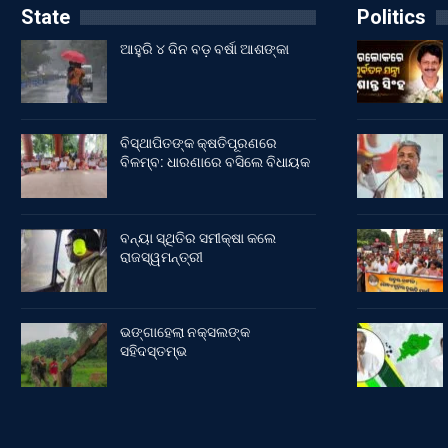
State
Politics
ଆହୁରି ୪ ଦିନ ବଡ଼ ବର୍ଷା ଆଶଙ୍କା
ବିସ୍ଥାପିତଙ୍କ କ୍ଷତିପୂରଣରେ
ବିଳମ୍ବ: ଧାରଣାରେ ବସିଲେ ବିଧାୟକ
ବନ୍ୟା ସ୍ଥିତିର ସମୀକ୍ଷା କଲେ
ରାଜସ୍ୱମନ୍ତ୍ରୀ
ଭଙ୍ଗାହେଲା ନକ୍ସଲଙ୍କ
ସହିଦସ୍ତମ୍ଭ