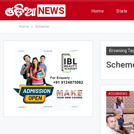
Home
State
Home
Scheme
Browsing Ta
Schem
#ODIANEWS