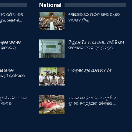
National
ଇଁ ୨୦ ଜଣିଆ ଦଳ
ଲୋକସଭାରେ ପାରିତ ହେଲା ବନ୍ଦେ
 ଦୁଇ ଖେଳାଳୀ…
ମାତରମ୍‌ ବିଲ୍‌
ଲ୍‌ରେ ପରାସ୍ତ
ବିଦ୍ୟୁତ୍ ମିଟର ପରୀକ୍ଷା ପାଇଁ ନିୟମ
 ହାତେଇଲା
ସଂଶୋଧନ କରିବାକୁ ପ୍ରସ୍ତୁତ…
ନା ନେବେ
୮ ନକ୍ସଲଙ୍କ ଆତ୍ମସମର୍ପଣ
ଷ୍ଠୀ କ୍ରୀଡାରେ
୍ୱିତୀୟ ଟି-୨୦ରେ
ଏୟାର୍ ଇଣ୍ଡିଆ ବିମାନ ଦୁର୍ଘଟଣା:
ଲା ଭାରତ
ଫୁଏଲ୍‌ କଣ୍ଟ୍ରୋଲ୍‌ ସ୍ବିଚ୍‌ରେ …