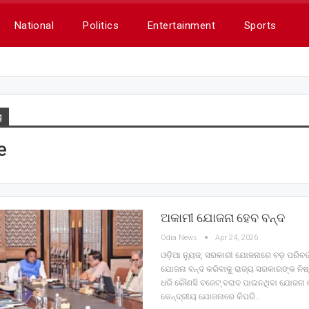
National
Politics
Entertainment
Sports
g
e
ଅକାମୀ ଯୋଜନା ହେବ ବନ୍ଦ
Odia News
Apr 24, 2026
ଓଡ଼ିଆ ନ୍ୟୁଜ୍: ସରକାରୀ ଯୋଜନାରେ ବଡ଼ ପରିବର
ଯୋଜନା ବନ୍ଦ କରିବାକୁ ରାଜ୍ୟ ସରକାରଙ୍କ ନିଷ୍ପ
ଧରି କୌଣସି ବଜେଟ୍ ବରାଦ ପାଇନଥିବା ଯୋଜନା 
କେନ୍ଦ୍ରୀୟ ଯୋଜନାରେ କିପରି…