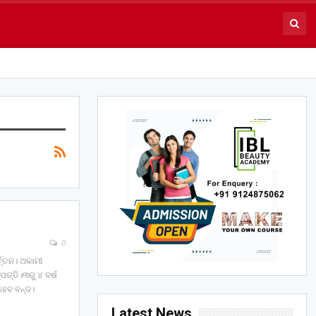
0
୍ତ୍ତନ। ଅକାମୀ
ତ୍ତି।୩ରୁ ୪ ବର୍ଷ
ହେବ ବନ୍ଦ।
Latest News