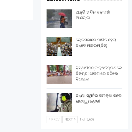
ଆହୁରି ୪ ଦିନ ବଡ଼ ବର୍ଷା
ଆଶଙ୍କା
ଲୋକସଭାରେ ପାରିତ ହେଲା
ବନ୍ଦେ ମାତରମ୍‌ ବିଲ୍‌
ବିସ୍ଥାପିତଙ୍କ କ୍ଷତିପୂରଣରେ
ବିଳମ୍ବ: ଧାରଣାରେ ବସିଲେ
ବିଧାୟକ
ବନ୍ୟା ସ୍ଥିତିର ସମୀକ୍ଷା କଲେ
ରାଜସ୍ୱମନ୍ତ୍ରୀ
PREV
NEXT
1 of 5,609