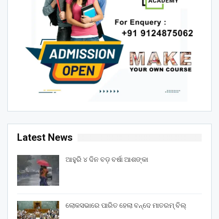
Latest News
ଆହୁରି ୪ ଦିନ ବଡ଼ ବର୍ଷା ଆଶଙ୍କା
ଲୋକସଭାରେ ପାରିତ ହେଲା ବନ୍ଦେ ମାତରମ୍‌ ବିଲ୍‌