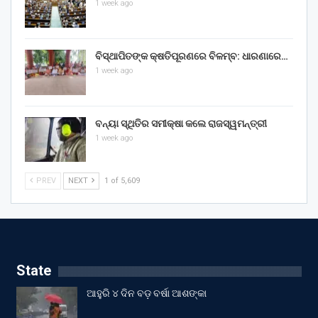
1 week ago
ବିସ୍ଥାପିତଙ୍କ କ୍ଷତିପୂରଣରେ ବିଳମ୍ବ: ଧାରଣାରେ…
1 week ago
ବନ୍ୟା ସ୍ଥିତିର ସମୀକ୍ଷା କଲେ ରାଜସ୍ୱମନ୍ତ୍ରୀ
1 week ago
PREV
NEXT
1 of 5,609
State
ଆହୁରି ୪ ଦିନ ବଡ଼ ବର୍ଷା ଆଶଙ୍କା