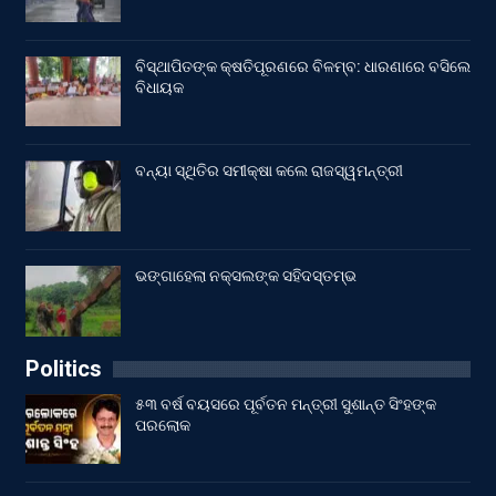
ବିସ୍ଥାପିତଙ୍କ କ୍ଷତିପୂରଣରେ ବିଳମ୍ବ: ଧାରଣାରେ ବସିଲେ
ବିଧାୟକ
ବନ୍ୟା ସ୍ଥିତିର ସମୀକ୍ଷା କଲେ ରାଜସ୍ୱମନ୍ତ୍ରୀ
ଭଙ୍ଗାହେଲା ନକ୍ସଲଙ୍କ ସହିଦସ୍ତମ୍ଭ
Politics
୫୩ ବର୍ଷ ବୟସରେ ପୂର୍ବତନ ମନ୍ତ୍ରୀ ସୁଶାନ୍ତ ସିଂହଙ୍କ
ପରଲୋକ