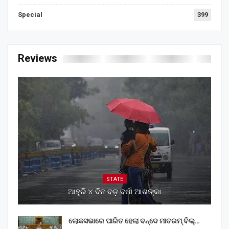
Special
399
Reviews
STATE
ଆହୁରି ୪ ଦିନ ବଡ଼ ବର୍ଷା ଆଶଙ୍କା
ଲୋକସଭାରେ ପାରିତ ହେଲା ବନ୍ଦେ ମାତରମ୍‌ ବିଲ୍‌…