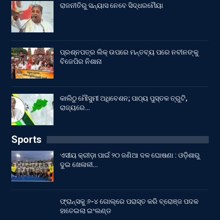
ରାଜନୀତିରୁ ସନ୍ୟାସ ନେବେ ସିଦ୍ଧରମୈୟା
ପ୍ରଶ୍ନପତ୍ର ଲିକ୍ ଉପରେ ମନ୍ତବ୍ୟ ପରେ ନବୀନଙ୍କୁ
ବିଜେପିର ନିଶାନା
କାଲିଠୁ ମୌସୁମୀ ଅଧିବେଶନ; ପାଠ୍ୟ ପୁସ୍ତକ ତ୍ରୁଟି,
ରାଜ୍ୟରେ…
Sports
ଏସୀୟ କ୍ରୀଡ଼ା ପାଇଁ ୨୦ ଜଣିଆ ଦଳ ଘୋଷଣା : ଓଡ଼ିଶାରୁ
ଦୁଇ ଖେଳାଳୀ…
ଫ୍ରାନ୍ସକୁ ୬-୪ ଗୋଲ୍‌ରେ ପରାସ୍ତ କରି ବ୍ରୋଞ୍ଜ ପଦକ
ହାତେଇଲା ଇଂଲଣ୍ଡ