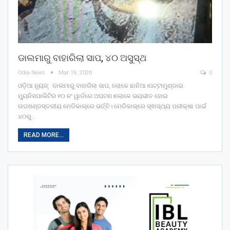
ଡାଲମାରୁ ବାହାରିଲା ସାପ, ୪୦ ଅସୁସ୍ଥ
Odia News
Mar 19, 2026
0
ଓଡ଼ିଆ ନ୍ୟୁଜ୍: ଡାଲମାରୁ ବାହାରିଲା ସାପ, ଲୋକେ ଛାନିଆ।ପଟ୍ଟାମୁଣ୍ଡାଇ
ମ୍ୟୁନିସପାଲିଟିର ୧୦ ନଂ ୱାର୍ଡରେ ଅଘଟଣ।ଲୋକେ ଭୟଭୀତ ହୋଇ
ଉପଖଣ୍ଡସ୍ତରୀୟ ମେଡିକାଲ୍‌ରେ ଭର୍ତ୍ତି। ମେଡିକାଲ୍‌ରେ ସ୍ଵାସ୍ଥ୍ୟ ପରୀକ୍ଷା ପାଇଁ
୪୦ରୁ…
READ MORE...