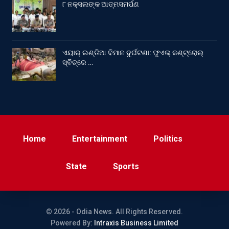
୮ ନକ୍ସଲଙ୍କ ଆତ୍ମସମର୍ପଣ
ଏୟାର୍ ଇଣ୍ଡିଆ ବିମାନ ଦୁର୍ଘଟଣା: ଫୁଏଲ୍‌ କଣ୍ଟ୍ରୋଲ୍‌
ସ୍ବିଚ୍‌ରେ …
Home
Entertainment
Politics
State
Sports
© 2026 - Odia News. All Rights Reserved.
Powered By:
Intraxis Business Limited