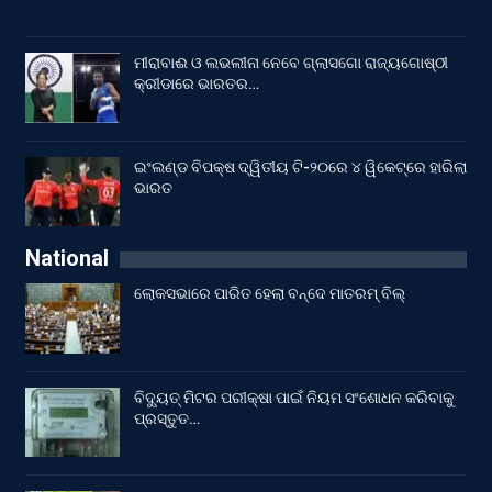
ମୀରାବାଈ ଓ ଲଭଲୀନା ନେବେ ଗ୍ଲାସଗୋ ରାଜ୍ୟଗୋଷ୍ଠୀ
କ୍ରୀଡାରେ ଭାରତର…
ଇଂଲଣ୍ଡ ବିପକ୍ଷ ଦ୍ୱିତୀୟ ଟି-୨୦ରେ ୪ ୱିକେଟ୍‌ରେ ହାରିଲା
ଭାରତ
National
ଲୋକସଭାରେ ପାରିତ ହେଲା ବନ୍ଦେ ମାତରମ୍‌ ବିଲ୍‌
ବିଦ୍ୟୁତ୍ ମିଟର ପରୀକ୍ଷା ପାଇଁ ନିୟମ ସଂଶୋଧନ କରିବାକୁ
ପ୍ରସ୍ତୁତ…