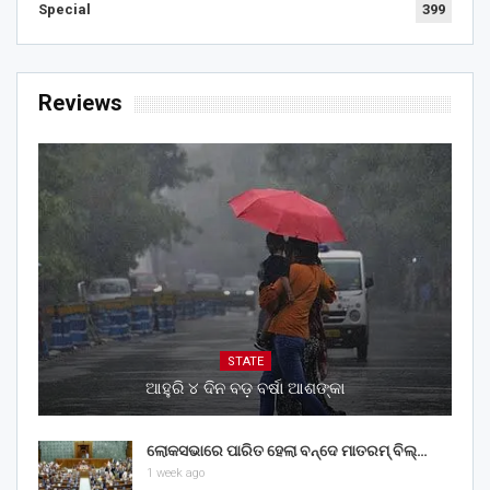
Special
399
Reviews
STATE
ଆହୁରି ୪ ଦିନ ବଡ଼ ବର୍ଷା ଆଶଙ୍କା
ଲୋକସଭାରେ ପାରିତ ହେଲା ବନ୍ଦେ ମାତରମ୍‌ ବିଲ୍‌…
1 week ago