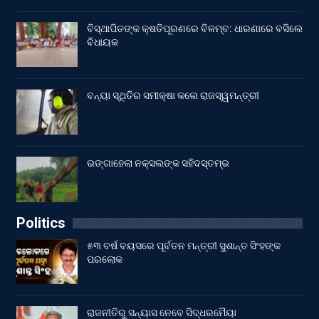
ବିସ୍ଥାପିତଙ୍କ କ୍ଷତିପୂରଣରେ ବିଳମ୍ବ: ଧାରଣାରେ ବସିଲେ
ବିଧାୟକ
ବନ୍ୟା ସ୍ଥିତିର ସମୀକ୍ଷା କଲେ ରାଜସ୍ୱମନ୍ତ୍ରୀ
ଭଙ୍ଗାହେଲା ନକ୍ସଲଙ୍କ ସହିଦସ୍ତମ୍ଭ
Politics
୫୩ ବର୍ଷ ବୟସରେ ପୂର୍ବତନ ମନ୍ତ୍ରୀ ସୁଶାନ୍ତ ସିଂହଙ୍କ
ପରଲୋକ
ରାଜନୀତିରୁ ସନ୍ୟାସ ନେବେ ସିଦ୍ଧରମୈୟା