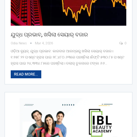
ଯୁଦ୍ଧ ପ୍ରଭାବ, ଖସିଲା ସେୟାର୍ ବଜାର
Odia News
Mar 4, 2026
0
ଓଡ଼ିଆ ନ୍ୟୁଜ୍: ଯୁଦ୍ଧ ପ୍ରଭାବ: କାରବାର ଆରମ୍ଭରୁ ଖସିଲା ସେୟାର୍ ବଜାର।
୧.୭୫୮.୨୨ ପଏଣ୍ଟ ହ୍ରାସ ପାଇ ୭୮,୪୮୦.୬୩ରେ ପହଞ୍ଚିଲା।ନିଫ୍ଟି ୫୩୦.୮୫ ପଏଣ୍ଟ
ହ୍ରାସ ପାଇ ୨୪,୩୩୪.୮୫ରେ ପହଞ୍ଚିଲା। ଡଲାର୍ ତୁଳନାରେ ଟଙ୍କା ୬୬…
READ MORE...