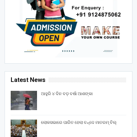
Latest News
ଆହୁରି ୪ ଦିନ ବଡ଼ ବର୍ଷା ଆଶଙ୍କା
ଲୋକସଭାରେ ପାରିତ ହେଲା ବନ୍ଦେ ମାତରମ୍‌ ବିଲ୍‌