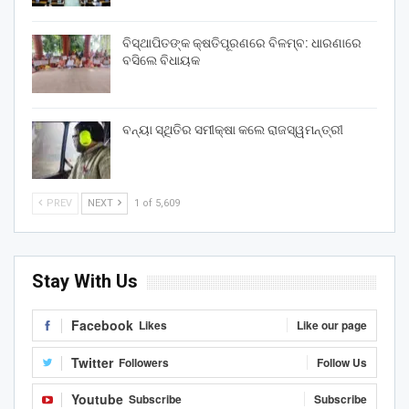
ବିସ୍ଥାପିତଙ୍କ କ୍ଷତିପୂରଣରେ ବିଳମ୍ବ: ଧାରଣାରେ
ବସିଲେ ବିଧାୟକ
ବନ୍ୟା ସ୍ଥିତିର ସମୀକ୍ଷା କଲେ ରାଜସ୍ୱମନ୍ତ୍ରୀ
PREV
NEXT
1 of 5,609
Stay With Us
Facebook
Likes
Like our page
Twitter
Followers
Follow Us
Youtube
Subscribe
Subscribe