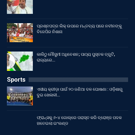
ପ୍ରଶ୍ନପତ୍ର ଲିକ୍ ଉପରେ ମନ୍ତବ୍ୟ ପରେ ନବୀନଙ୍କୁ
ବିଜେପିର ନିଶାନା
କାଲିଠୁ ମୌସୁମୀ ଅଧିବେଶନ; ପାଠ୍ୟ ପୁସ୍ତକ ତ୍ରୁଟି,
ରାଜ୍ୟରେ…
Sports
ଏସୀୟ କ୍ରୀଡ଼ା ପାଇଁ ୨୦ ଜଣିଆ ଦଳ ଘୋଷଣା : ଓଡ଼ିଶାରୁ
ଦୁଇ ଖେଳାଳୀ…
ଫ୍ରାନ୍ସକୁ ୬-୪ ଗୋଲ୍‌ରେ ପରାସ୍ତ କରି ବ୍ରୋଞ୍ଜ ପଦକ
ହାତେଇଲା ଇଂଲଣ୍ଡ