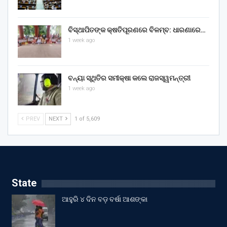
ବିସ୍ଥାପିତଙ୍କ କ୍ଷତିପୂରଣରେ ବିଳମ୍ବ: ଧାରଣାରେ…
1 week ago
ବନ୍ୟା ସ୍ଥିତିର ସମୀକ୍ଷା କଲେ ରାଜସ୍ୱମନ୍ତ୍ରୀ
1 week ago
PREV
NEXT
1 of 5,609
State
ଆହୁରି ୪ ଦିନ ବଡ଼ ବର୍ଷା ଆଶଙ୍କା