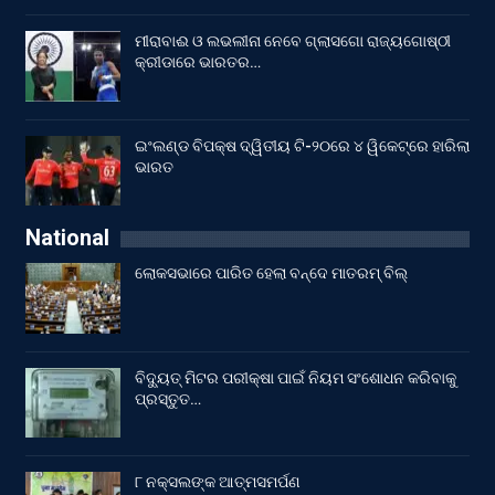
ମୀରାବାଈ ଓ ଲଭଲୀନା ନେବେ ଗ୍ଲାସଗୋ ରାଜ୍ୟଗୋଷ୍ଠୀ
କ୍ରୀଡାରେ ଭାରତର…
ଇଂଲଣ୍ଡ ବିପକ୍ଷ ଦ୍ୱିତୀୟ ଟି-୨୦ରେ ୪ ୱିକେଟ୍‌ରେ ହାରିଲା
ଭାରତ
National
ଲୋକସଭାରେ ପାରିତ ହେଲା ବନ୍ଦେ ମାତରମ୍‌ ବିଲ୍‌
ବିଦ୍ୟୁତ୍ ମିଟର ପରୀକ୍ଷା ପାଇଁ ନିୟମ ସଂଶୋଧନ କରିବାକୁ
ପ୍ରସ୍ତୁତ…
୮ ନକ୍ସଲଙ୍କ ଆତ୍ମସମର୍ପଣ