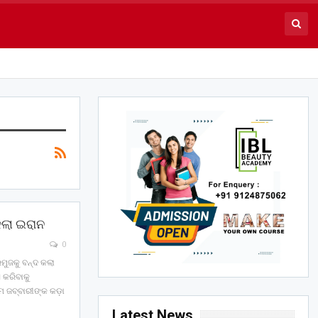
କଲା ଇରାନ
0
ରମୁଜକୁ ବନ୍ଦ କଲା
 କରିବାକୁ
ମ ଜବ୍ବାରୀଙ୍କ କଡ଼ା
Latest News