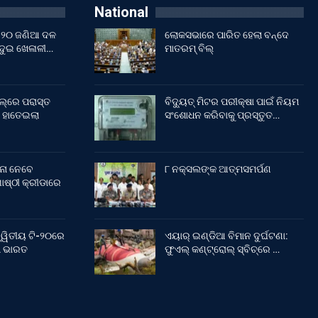
National
ଇଁ ୨୦ ଜଣିଆ ଦଳ
ଲୋକସଭାରେ ପାରିତ ହେଲା ବନ୍ଦେ
 ଦୁଇ ଖେଳାଳୀ…
ମାତରମ୍‌ ବିଲ୍‌
ଲ୍‌ରେ ପରାସ୍ତ
ବିଦ୍ୟୁତ୍ ମିଟର ପରୀକ୍ଷା ପାଇଁ ନିୟମ
 ହାତେଇଲା
ସଂଶୋଧନ କରିବାକୁ ପ୍ରସ୍ତୁତ…
ନା ନେବେ
୮ ନକ୍ସଲଙ୍କ ଆତ୍ମସମର୍ପଣ
ଷ୍ଠୀ କ୍ରୀଡାରେ
୍ୱିତୀୟ ଟି-୨୦ରେ
ଏୟାର୍ ଇଣ୍ଡିଆ ବିମାନ ଦୁର୍ଘଟଣା:
ଲା ଭାରତ
ଫୁଏଲ୍‌ କଣ୍ଟ୍ରୋଲ୍‌ ସ୍ବିଚ୍‌ରେ …