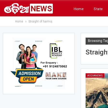
Home
State
Home
Straight of harmoj
Browsing Ta
Straigh
#ODIANEWS