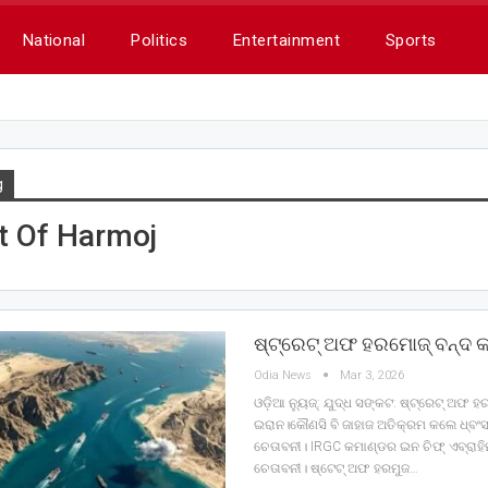
National
Politics
Entertainment
Sports
g
t Of Harmoj
ଷ୍ଟ୍ରେଟ୍‌ ଅଫ ହରମୋଜ୍‌ ବନ୍ଦ 
Odia News
Mar 3, 2026
ଓଡ଼ିଆ ନ୍ୟୁଜ୍: ଯୁଦ୍ଧ ସଙ୍କଟ: ଷ୍ଟ୍ରେଟ୍‌ ଅଫ ହ
ଇରାନ।କୌଣସି ବି ଜାହାଜ ଅତିକ୍ରମ କଲେ ଧ୍ବଂସ
ଚେତାବନୀ। IRGC କମାଣ୍ଡର ଇନ ଚିଫ୍‌ ଏବ୍ରାହି
ଚେତାବନୀ। ଷ୍ଟେଟ୍‌ ଅଫ ହରମୁଜ…