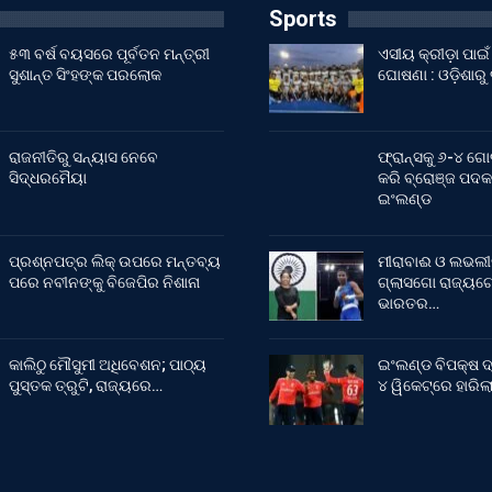
Sports
୫୩ ବର୍ଷ ବୟସରେ ପୂର୍ବତନ ମନ୍ତ୍ରୀ
ଏସୀୟ କ୍ରୀଡ଼ା ପା
ସୁଶାନ୍ତ ସିଂହଙ୍କ ପରଲୋକ
ଘୋଷଣା : ଓଡ଼ିଶାରୁ
ରାଜନୀତିରୁ ସନ୍ୟାସ ନେବେ
ଫ୍ରାନ୍ସକୁ ୬-୪ ଗୋ
ସିଦ୍ଧରମୈୟା
କରି ବ୍ରୋଞ୍ଜ ପଦକ
ଇଂଲଣ୍ଡ
ପ୍ରଶ୍ନପତ୍ର ଲିକ୍ ଉପରେ ମନ୍ତବ୍ୟ
ମୀରାବାଈ ଓ ଲଭଲୀ
ପରେ ନବୀନଙ୍କୁ ବିଜେପିର ନିଶାନା
ଗ୍ଲାସଗୋ ରାଜ୍ୟଗୋ
ଭାରତର…
କାଲିଠୁ ମୌସୁମୀ ଅଧିବେଶନ; ପାଠ୍ୟ
ଇଂଲଣ୍ଡ ବିପକ୍ଷ ଦ
ପୁସ୍ତକ ତ୍ରୁଟି, ରାଜ୍ୟରେ…
୪ ୱିକେଟ୍‌ରେ ହାରି