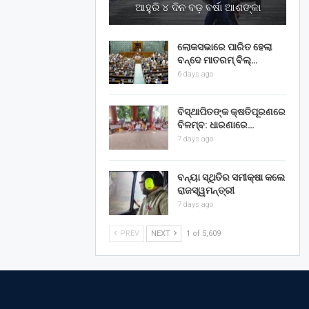
ଆହୁରି ୪ ଦିନ ବଡ଼ ବର୍ଷା ଆଶଙ୍କା
ଲୋକସଭାରେ ପାରିତ ହେଲା
ବନ୍ଦେ ମାତରମ୍‌ ବିଲ୍‌…
6 days ago
ବିସ୍ଥାପିତଙ୍କ କ୍ଷତିପୂରଣରେ
ବିଳମ୍ବ: ଧାରଣାରେ…
7 days ago
ବନ୍ୟା ସ୍ଥିତିର ସମୀକ୍ଷା କଲେ
ରାଜସ୍ୱମନ୍ତ୍ରୀ
7 days ago
PREV
NEXT
1 of 5,609