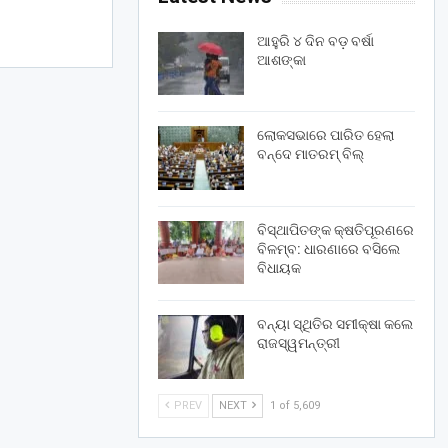
ଆହୁରି ୪ ଦିନ ବଡ଼ ବର୍ଷା
ଆଶଙ୍କା
ଲୋକସଭାରେ ପାରିତ ହେଲା
ବନ୍ଦେ ମାତରମ୍‌ ବିଲ୍‌
ବିସ୍ଥାପିତଙ୍କ କ୍ଷତିପୂରଣରେ
ବିଳମ୍ବ: ଧାରଣାରେ ବସିଲେ
ବିଧାୟକ
ବନ୍ୟା ସ୍ଥିତିର ସମୀକ୍ଷା କଲେ
ରାଜସ୍ୱମନ୍ତ୍ରୀ
PREV
NEXT
1 of 5,609