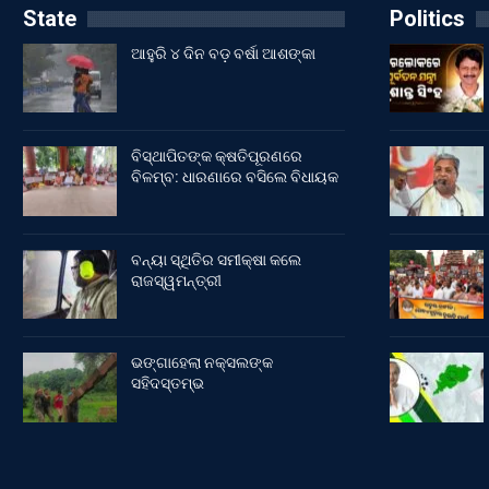
State
Politics
ଆହୁରି ୪ ଦିନ ବଡ଼ ବର୍ଷା ଆଶଙ୍କା
ବିସ୍ଥାପିତଙ୍କ କ୍ଷତିପୂରଣରେ
ବିଳମ୍ବ: ଧାରଣାରେ ବସିଲେ ବିଧାୟକ
ବନ୍ୟା ସ୍ଥିତିର ସମୀକ୍ଷା କଲେ
ରାଜସ୍ୱମନ୍ତ୍ରୀ
ଭଙ୍ଗାହେଲା ନକ୍ସଲଙ୍କ
ସହିଦସ୍ତମ୍ଭ