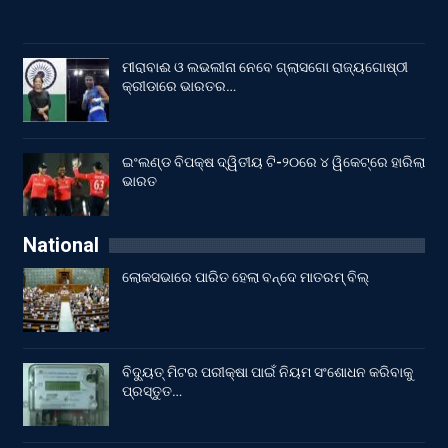
ମୀରାବାଈ ଓ ଲଭଲୀନା ନେବେ ଗ୍ଲାସଗୋ ରାଜ୍ୟଗୋଷ୍ଠୀ
କ୍ରୀଡାରେ ଭାରତର…
ଇଂଲଣ୍ଡ ବିପକ୍ଷ ଦ୍ୱିତୀୟ ଟି-୨୦ରେ ୪ ୱିକେଟ୍‌ରେ ହାରିଲା
ଭାରତ
National
ଲୋକସଭାରେ ପାରିତ ହେଲା ବନ୍ଦେ ମାତରମ୍‌ ବିଲ୍‌
ବିଦ୍ୟୁତ୍ ମିଟର ପରୀକ୍ଷା ପାଇଁ ନିୟମ ସଂଶୋଧନ କରିବାକୁ
ପ୍ରସ୍ତୁତ…