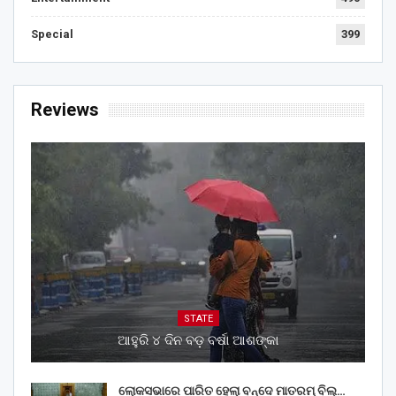
Special
399
Reviews
STATE
ଆହୁରି ୪ ଦିନ ବଡ଼ ବର୍ଷା ଆଶଙ୍କା
ଲୋକସଭାରେ ପାରିତ ହେଲା ବନ୍ଦେ ମାତରମ୍‌ ବିଲ୍‌…