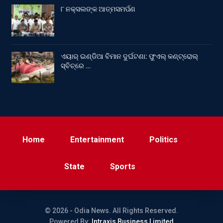
୮ ନକ୍ସଲଙ୍କ ଆତ୍ମସମର୍ପଣ
ଏୟାର୍ ଇଣ୍ଡିଆ ବିମାନ ଦୁର୍ଘଟଣା: ଫୁଏଲ୍‌ କଣ୍ଟ୍ରୋଲ୍‌
ସ୍ବିଚ୍‌ରେ …
Home
Entertainment
Politics
State
Sports
© 2026 - Odia News. All Rights Reserved.
Powered By:
Intraxis Business Limited