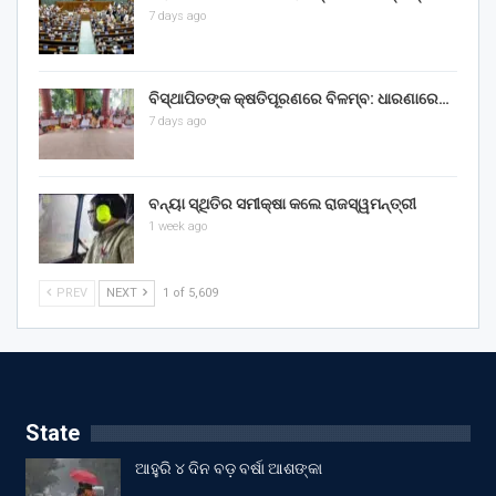
7 days ago
ବିସ୍ଥାପିତଙ୍କ କ୍ଷତିପୂରଣରେ ବିଳମ୍ବ: ଧାରଣାରେ…
7 days ago
ବନ୍ୟା ସ୍ଥିତିର ସମୀକ୍ଷା କଲେ ରାଜସ୍ୱମନ୍ତ୍ରୀ
1 week ago
PREV
NEXT
1 of 5,609
State
ଆହୁରି ୪ ଦିନ ବଡ଼ ବର୍ଷା ଆଶଙ୍କା