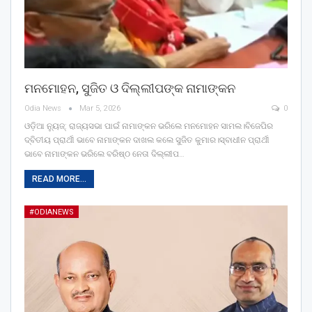
ମନମୋହନ, ସୁଜିତ ଓ ଦିଲ୍ଲୀପଙ୍କ ନାମାଙ୍କନ
Odia News
Mar 5, 2026
0
ଓଡ଼ିଆ ନ୍ୟୁଜ୍: ରାଜ୍ୟସଭା ପାଇଁ ନାମାଙ୍କନ ଭରିଲେ ମନମୋହନ ସାମଲ।ବିଜେପିର
ଦ୍ବିତୀୟ ପ୍ରାର୍ଥୀ ଭାବେ ନାମାଙ୍କନ ଦାଖଲ କଲେ ସୁଜିତ କୁମାର।ସ୍ବାଧୀନ ପ୍ରାର୍ଥୀ
ଭାବେ ନାମାଙ୍କନ ଭରିଲେ ବରିଷ୍ଠ ନେତା ଦିଲ୍ଲୀପ…
READ MORE...
#ODIANEWS