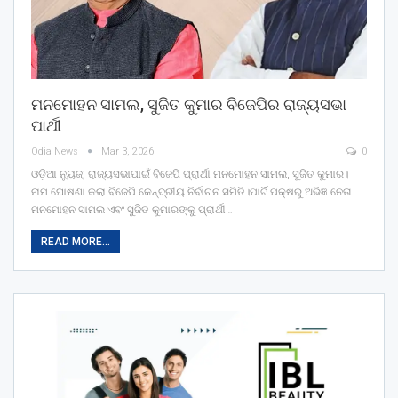
ମନମୋହନ ସାମଲ, ସୁଜିତ କୁମାର ବିଜେପିର ରାଜ୍ୟସଭା
ପାର୍ଥୀ
Odia News
Mar 3, 2026
0
ଓଡ଼ିଆ ନ୍ୟୁଜ୍: ରାଜ୍ୟସଭାପାଇଁ ବିଜେପି ପ୍ରାର୍ଥୀ ମନମୋହନ ସାମଲ, ସୁଜିତ କୁମାର।
ନାମ ଘୋଷଣା କଲା ବିଜେପି କେନ୍ଦ୍ରୀୟ ନିର୍ବାଚନ ସମିତି।ପାର୍ଟି ପକ୍ଷରୁ ଅଭିଜ୍ଞ ନେତା
ମନମୋହନ ସାମଲ ଏବଂ ସୁଜିତ କୁମାରଙ୍କୁ ପ୍ରାର୍ଥୀ…
READ MORE...