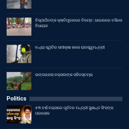
ବିସ୍ଥାପିତଙ୍କ କ୍ଷତିପୂରଣରେ ବିଳମ୍ବ: ଧାରଣାରେ ବସିଲେ
ବିଧାୟକ
ବନ୍ୟା ସ୍ଥିତିର ସମୀକ୍ଷା କଲେ ରାଜସ୍ୱମନ୍ତ୍ରୀ
ଭଙ୍ଗାହେଲା ନକ୍ସଲଙ୍କ ସହିଦସ୍ତମ୍ଭ
Politics
୫୩ ବର୍ଷ ବୟସରେ ପୂର୍ବତନ ମନ୍ତ୍ରୀ ସୁଶାନ୍ତ ସିଂହଙ୍କ
ପରଲୋକ