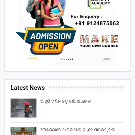
Latest News
ଆହୁରି ୪ ଦିନ ବଡ଼ ବର୍ଷା ଆଶଙ୍କା
ଲୋକସଭାରେ ପାରିତ ହେଲା ବନ୍ଦେ ମାତରମ୍‌ ବିଲ୍‌