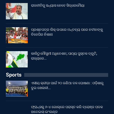
ରାଜନୀତିରୁ ସନ୍ୟାସ ନେବେ ସିଦ୍ଧରମୈୟା
ପ୍ରଶ୍ନପତ୍ର ଲିକ୍ ଉପରେ ମନ୍ତବ୍ୟ ପରେ ନବୀନଙ୍କୁ
ବିଜେପିର ନିଶାନା
କାଲିଠୁ ମୌସୁମୀ ଅଧିବେଶନ; ପାଠ୍ୟ ପୁସ୍ତକ ତ୍ରୁଟି,
ରାଜ୍ୟରେ…
Sports
ଏସୀୟ କ୍ରୀଡ଼ା ପାଇଁ ୨୦ ଜଣିଆ ଦଳ ଘୋଷଣା : ଓଡ଼ିଶାରୁ
ଦୁଇ ଖେଳାଳୀ…
ଫ୍ରାନ୍ସକୁ ୬-୪ ଗୋଲ୍‌ରେ ପରାସ୍ତ କରି ବ୍ରୋଞ୍ଜ ପଦକ
ହାତେଇଲା ଇଂଲଣ୍ଡ