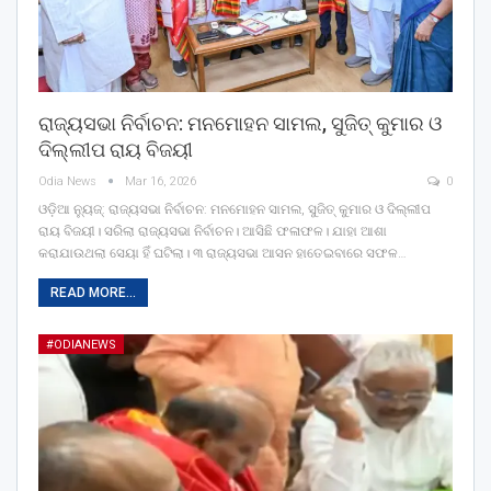
ରାଜ୍ୟସଭା ନିର୍ବାଚନ: ମନମୋହନ ସାମଲ, ସୁଜିତ୍ କୁମାର ଓ
ଦିଲ୍ଲୀପ ରାୟ ବିଜୟୀ
Odia News
Mar 16, 2026
0
ଓଡ଼ିଆ ନ୍ୟୁଜ୍: ରାଜ୍ୟସଭା ନିର୍ବାଚନ: ମନମୋହନ ସାମଲ, ସୁଜିତ୍ କୁମାର ଓ ଦିଲ୍ଲୀପ
ରାୟ ବିଜୟୀ। ସରିଲା ରାଜ୍ୟସଭା ନିର୍ବାଚନ। ଆସିଛି ଫଳାଫଳ। ଯାହା ଆଶା
କରାଯାଉଥଲା ସେୟା ହିଁ ଘଟିଲା। ୩ ରାଜ୍ୟସଭା ଆସନ ହାତେଇବାରେ ସଫଳ…
READ MORE...
#ODIANEWS