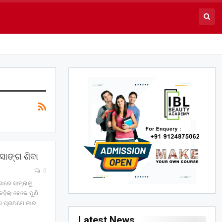
 ସାଙ୍ଗ ଶିବା
0
ଣାରେ ସାମ୍ନାକୁ
କହିଲା ବେଳେ ପୁଣି
ରେ ପ୍ରଥମେ କାଚ
Latest News