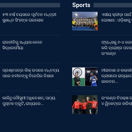
Sports
୫୩ ବର୍ଷ ବୟସରେ ପୂର୍ବତନ ମନ୍ତ୍ରୀ
ଏସୀୟ କ୍ରୀଡ଼ା ପା
ସୁଶାନ୍ତ ସିଂହଙ୍କ ପରଲୋକ
ଘୋଷଣା : ଓଡ଼ିଶାରୁ
ରାଜନୀତିରୁ ସନ୍ୟାସ ନେବେ
ଫ୍ରାନ୍ସକୁ ୬-୪ ଗୋ
ସିଦ୍ଧରମୈୟା
କରି ବ୍ରୋଞ୍ଜ ପଦକ
ଇଂଲଣ୍ଡ
ପ୍ରଶ୍ନପତ୍ର ଲିକ୍ ଉପରେ ମନ୍ତବ୍ୟ
ମୀରାବାଈ ଓ ଲଭଲୀ
ପରେ ନବୀନଙ୍କୁ ବିଜେପିର ନିଶାନା
ଗ୍ଲାସଗୋ ରାଜ୍ୟଗୋ
ଭାରତର…
କାଲିଠୁ ମୌସୁମୀ ଅଧିବେଶନ; ପାଠ୍ୟ
ଇଂଲଣ୍ଡ ବିପକ୍ଷ ଦ
ପୁସ୍ତକ ତ୍ରୁଟି, ରାଜ୍ୟରେ…
୪ ୱିକେଟ୍‌ରେ ହାରି