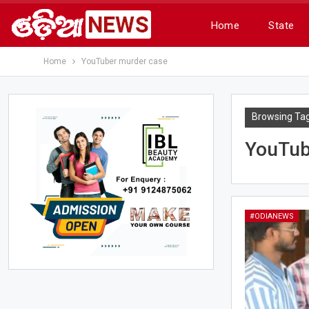
Home
State
Home
YouTuber murder case
Browsing Ta
YouTub
#ODIANEWS