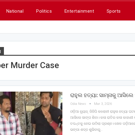
National
Politics
Entertainment
Sports
g
er Murder Case
ରାହୁଲ ହତ୍ୟା: ସାମ୍ନାକୁ ଆସିଲେ
Odia News
Mar 3, 2026
ଓଡ଼ିଆ ନ୍ୟୁଜ୍: ଜିଜିପି କଲୋନୀ ରାହୁଲ ହତ୍ୟା ଘଟ
ଆସିଲେ ସାଙ୍ଗ ଶିବା। କଳା ରାତିର କଳା କାହାଣୀ 
ତଦନ୍ତକୁ ନେଇ ଉଠିଲା ପ୍ରଶ୍ନ। ଖେଳ ପଡ଼ିଆ
ଭଙ୍ଗା ଶଦ୍ଦ ଶୁଭିବାରୁ…