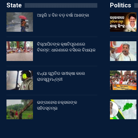
State
Politics
ଆହୁରି ୪ ଦିନ ବଡ଼ ବର୍ଷା ଆଶଙ୍କା
ବିସ୍ଥାପିତଙ୍କ କ୍ଷତିପୂରଣରେ
ବିଳମ୍ବ: ଧାରଣାରେ ବସିଲେ ବିଧାୟକ
ବନ୍ୟା ସ୍ଥିତିର ସମୀକ୍ଷା କଲେ
ରାଜସ୍ୱମନ୍ତ୍ରୀ
ଭଙ୍ଗାହେଲା ନକ୍ସଲଙ୍କ
ସହିଦସ୍ତମ୍ଭ