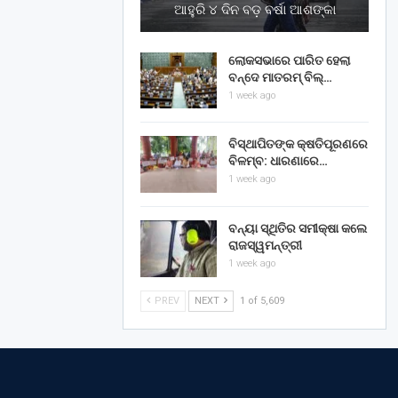
ଆହୁରି ୪ ଦିନ ବଡ଼ ବର୍ଷା ଆଶଙ୍କା
ଲୋକସଭାରେ ପାରିତ ହେଲା
ବନ୍ଦେ ମାତରମ୍‌ ବିଲ୍‌…
1 week ago
ବିସ୍ଥାପିତଙ୍କ କ୍ଷତିପୂରଣରେ
ବିଳମ୍ବ: ଧାରଣାରେ…
1 week ago
ବନ୍ୟା ସ୍ଥିତିର ସମୀକ୍ଷା କଲେ
ରାଜସ୍ୱମନ୍ତ୍ରୀ
1 week ago
PREV
NEXT
1 of 5,609