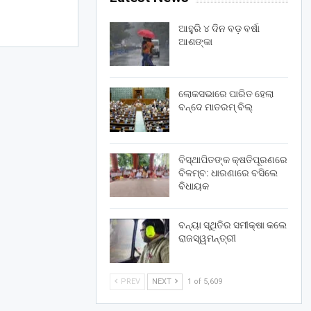
ଆହୁରି ୪ ଦିନ ବଡ଼ ବର୍ଷା
ଆଶଙ୍କା
ଲୋକସଭାରେ ପାରିତ ହେଲା
ବନ୍ଦେ ମାତରମ୍‌ ବିଲ୍‌
ବିସ୍ଥାପିତଙ୍କ କ୍ଷତିପୂରଣରେ
ବିଳମ୍ବ: ଧାରଣାରେ ବସିଲେ
ବିଧାୟକ
ବନ୍ୟା ସ୍ଥିତିର ସମୀକ୍ଷା କଲେ
ରାଜସ୍ୱମନ୍ତ୍ରୀ
PREV
NEXT
1 of 5,609