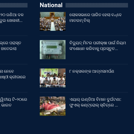
National
ଇଁ ୨୦ ଜଣିଆ ଦଳ
ଲୋକସଭାରେ ପାରିତ ହେଲା ବନ୍ଦେ
 ଦୁଇ ଖେଳାଳୀ…
ମାତରମ୍‌ ବିଲ୍‌
ଲ୍‌ରେ ପରାସ୍ତ
ବିଦ୍ୟୁତ୍ ମିଟର ପରୀକ୍ଷା ପାଇଁ ନିୟମ
 ହାତେଇଲା
ସଂଶୋଧନ କରିବାକୁ ପ୍ରସ୍ତୁତ…
ନା ନେବେ
୮ ନକ୍ସଲଙ୍କ ଆତ୍ମସମର୍ପଣ
ଷ୍ଠୀ କ୍ରୀଡାରେ
୍ୱିତୀୟ ଟି-୨୦ରେ
ଏୟାର୍ ଇଣ୍ଡିଆ ବିମାନ ଦୁର୍ଘଟଣା:
ଲା ଭାରତ
ଫୁଏଲ୍‌ କଣ୍ଟ୍ରୋଲ୍‌ ସ୍ବିଚ୍‌ରେ …