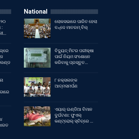
National
 ୨୦
ଲୋକସଭାରେ ପାରିତ ହେଲା
 :
ବନ୍ଦେ ମାତରମ୍‌ ବିଲ୍‌
ାଳୀ…
ଲ୍‌ରେ
ବିଦ୍ୟୁତ୍ ମିଟର ପରୀକ୍ଷା
୍ଜ
ପାଇଁ ନିୟମ ସଂଶୋଧନ
ଂଲଣ୍ଡ
କରିବାକୁ ପ୍ରସ୍ତୁତ…
ନା
୮ ନକ୍ସଲଙ୍କ
ଆତ୍ମସମର୍ପଣ
ୀଡାରେ
ଏୟାର୍ ଇଣ୍ଡିଆ ବିମାନ
ଦୁର୍ଘଟଣା: ଫୁଏଲ୍‌
 ୪
କଣ୍ଟ୍ରୋଲ୍‌ ସ୍ବିଚ୍‌ରେ …
 ଭାରତ