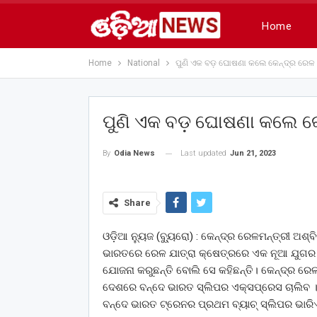
Home
Home
National
ପୁଣି ଏକ ବଡ଼ ଘୋଷଣା କଲେ କେନ୍ଦ୍ର ରେଳ ମ
ପୁଣି ଏକ ବଡ଼ ଘୋଷଣା କଲେ କେନ
Last updated
Jun 21, 2023
By
Odia News
Share
ଓଡ଼ିଆ ନ୍ୟୁଜ (ବ୍ୟୁ୍ରୋ) : କେନ୍ଦ୍ର ରେଳମନ୍ତ୍ରୀ ଅ
ଭାରତରେ ରେଳ ଯାତ୍ରା କ୍ଷେତ୍ରରେ ଏକ ନୂଆ ଯୁଗର 
ଯୋଜନା କରୁଛନ୍ତି ବୋଲି ସେ କହିଛନ୍ତି। କେନ୍ଦ୍ର ରେଳମ
ଦେଶରେ ବନ୍ଦେ ଭାରତ ସ୍ଲିପର ଏକ୍ସପ୍ରେସ ଚାଲିବ ।ଏହ
ବନ୍ଦେ ଭାରତ ଟ୍ରେନର ପ୍ରଥମ ବ୍ୟାଚ୍ ସ୍ଲିପର ଭାରି