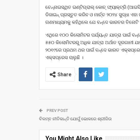
ଚେନ୍ନାଇସ୍ଥିତ ଇଣ୍ଟିଗ୍ରାଲ୍ କୋଚ୍ ଫ୍ୟାକ୍ଟ୍ରି (ଆ
ଡିଜାଇନ୍ ପ୍ରସ୍ତୁତ କରିବ ଓ ମାର୍ଚ୍ଚ ୨୦୨୪ ସୁଦ୍ଧା ଏହା
ଗଣମାଧ୍ୟମକୁ କହିଥିଲେ ଯେ ବନ୍ଦେ ଭାରତର ତିନୋଟି
ଏଥିରେ ୧୦୦ କିଲୋମିଟର ପର୍ଯ୍ୟନ୍ତ ଯାତ୍ରା ପାଇଁ ବନ
୫୫୦ କିଲୋମିଟରରୁ ଅଧିକ ଯାତ୍ରା ଅର୍ଥାତ ଦୂରଗାମୀ ଯା
୨୦୧୯ରେ ପ୍ରଥମ ଥର ପାଇଁ ବନ୍ଦେ ଭାରତ ଏକ୍ସପ୍ର
ଏକ୍ସପ୍ରେସ ଚାଲୁଛି ।
Share
PREV POST
ବିଳମ୍ବ ନୀତିକାନ୍ତି ଯୋଗୁଁ ଭୋକରେ ଶ୍ରୀଜିଉ
You Might Also Like