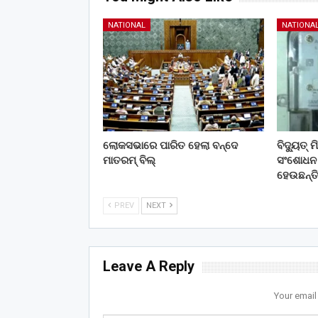
NATIONAL
NATIONA
ଲୋକସଭାରେ ପାରିତ ହେଲା ବନ୍ଦେ
ବିଦ୍ୟୁତ୍
ମାତରମ୍‌ ବିଲ୍‌
ସଂଶୋଧନ କ
ହେଉଛନ୍ତ
PREV
NEXT
Leave A Reply
Your email