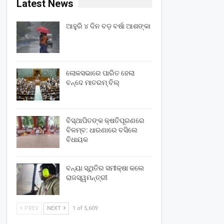
Latest News
ଆହୁରି ୪ ଦିନ ବଡ଼ ବର୍ଷା ଆଶଙ୍କା
ଲୋକସଭାରେ ପାରିତ ହେଲା
ବନ୍ଦେ ମାତରମ୍‌ ବିଲ୍‌
ବିସ୍ଥାପିତଙ୍କ କ୍ଷତିପୂରଣରେ
ବିଳମ୍ବ: ଧାରଣାରେ ବସିଲେ
ବିଧାୟକ
ବନ୍ୟା ସ୍ଥିତିର ସମୀକ୍ଷା କଲେ
ରାଜସ୍ୱମନ୍ତ୍ରୀ
PREV
NEXT
1 of 5,609