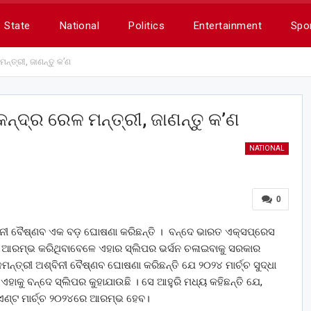
State
National
Politics
Entertainment
Spo
ନ୍ତ୍ରୀ, ଜାଣନ୍ତୁ କ’ଣ
୍ଦ୍ର ରେଳ ମନ୍ତ୍ରୀ, ଜାଣନ୍ତୁ କ’ଣ
NATIONAL
0
ଶ୍ବିନୀ ବୈଷ୍ଣବ ଏକ ବଡ଼ ଘୋଷଣା କରିଛନ୍ତି । ବନ୍ଦେ ଭାରତ ଏକ୍ସପ୍ରେସ
ଆରମ୍ଭ କରିଥିବାବେଳେ ଏହାର ସ୍ଲିପର ଭର୍ସନ ଚଳାଇବାକୁ ସରକାର
ନ୍ତ୍ରୀ ଅଶ୍ବିନୀ ବୈଷ୍ଣବ ଘୋଷଣା କରିଛନ୍ତି ଯେ ୨୦୨୪ ମାର୍ଚ୍ଚ ସୁଦ୍ଧା
ାକୁ ବନ୍ଦେ ସ୍ଲିପର କୁହାଯାଉଛି । ସେ ଆହୁରି ମଧ୍ୟ କହିଛନ୍ତି ଯେ,
ଏଣ୍ଟ ମାର୍ଚ୍ଚ ୨୦୨୪ରେ ଆରମ୍ଭ ହେବ।