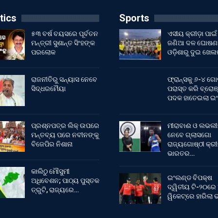
tics
Sports
୫୩ ବର୍ଷ ବୟସରେ ପୂର୍ବତନ
ଏସୀୟ କ୍ରୀଡ଼ା ପାଇଁ
ମନ୍ତ୍ରୀ ସୁଶାନ୍ତ ସିଂହଙ୍କ
ଜଣିଆ ଦଳ ଘୋଷଣା
ପରଲୋକ
ଓଡ଼ିଶାରୁ ଦୁଇ ଖେଳ
ରାଜନୀତିରୁ ସନ୍ୟାସ ନେବେ
ଫ୍ରାନ୍ସକୁ ୬-୪ ଗୋ
ସିଦ୍ଧରମୈୟା
ପରାସ୍ତ କରି ବ୍ରୋଞ
ପଦକ ହାତେଇଲା ଇ
ପ୍ରଶ୍ନପତ୍ର ଲିକ୍ ଉପରେ
ମୀରାବାଈ ଓ ଲଭଲୀ
ମନ୍ତବ୍ୟ ପରେ ନବୀନଙ୍କୁ
ନେବେ ଗ୍ଲାସଗୋ
ବିଜେପିର ନିଶାନା
ରାଜ୍ୟଗୋଷ୍ଠୀ କ୍ର
ଭାରତର…
କାଲିଠୁ ମୌସୁମୀ
ଇଂଲଣ୍ଡ ବିପକ୍ଷ
ଅଧିବେଶନ; ପାଠ୍ୟ ପୁସ୍ତକ
ଦ୍ୱିତୀୟ ଟି-୨୦ରେ
ତ୍ରୁଟି, ରାଜ୍ୟରେ…
ୱିକେଟ୍‌ରେ ହାରିଲା