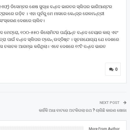
ଇସିଏଫ୍) ଡିସେମ୍ବର ଶେଷ ସୁଦ୍ଧା ବନ୍ଦେ ଭାରତର ସ୍ଲିପର ଭାରିଆଣ୍ଟର
 ଟ୍ରାକରେ ଗଡ଼ିବ । ଏହା ପୂର୍ବରୁ ମେ ମାସରେ କେନ୍ଦ୍ର ରେଳମନ୍ତ୍ରୀ
 ସଂସ୍କରଣ ଦେଶରେ ଚାଲିବ।
୍ଦେ ମେଟ୍ରୋ, ୧୦୦-୫୫୦ କିଲୋମିଟର ପର୍ଯ୍ୟନ୍ତ ବନ୍ଦେ ଚେୟାର କାର୍ ଏବଂ
ତ୍ରା ପାଇଁ ବନ୍ଦେ ସ୍ଲିପର ଟ୍ରେନ୍ ଉଦ୍ଦିଷ୍ଟ । ସୂଚନାଯୋଗ୍ୟ ଯେ ଦେଶରେ
େସ ଚଳାଚଳ ଆରମ୍ଭ କରିଥିଲା। ଏବେ ଦେଶରେ ୧୯ଟି ବନ୍ଦେ ଭାରତ
0
NEXT POST
କାହିଁକି ଅଧା ବାଟରେ ଅଟକିଗଲା ରଥ ? ଚାଲିଛି କାରଣ ଖୋଜା
More From Author