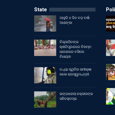
State
Poli
ଆହୁରି ୪ ଦିନ ବଡ଼ ବର୍ଷା
ଆଶଙ୍କା
ବିସ୍ଥାପିତଙ୍କ
କ୍ଷତିପୂରଣରେ ବିଳମ୍ବ:
ଧାରଣାରେ ବସିଲେ
ବିଧାୟକ
ବନ୍ୟା ସ୍ଥିତିର ସମୀକ୍ଷା
କଲେ ରାଜସ୍ୱମନ୍ତ୍ରୀ
ଭଙ୍ଗାହେଲା ନକ୍ସଲଙ୍କ
ସହିଦସ୍ତମ୍ଭ