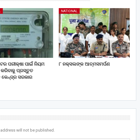
L
NATIONAL
 ମିଟର ପରୀକ୍ଷା ପାଇଁ ନିୟମ
୮ ନକ୍ସଲଙ୍କ ଆତ୍ମସମର୍ପଣ
ରିବାକୁ ପ୍ରସ୍ତୁତ
ି କେନ୍ଦ୍ର ସରକାର
 address will not be published.