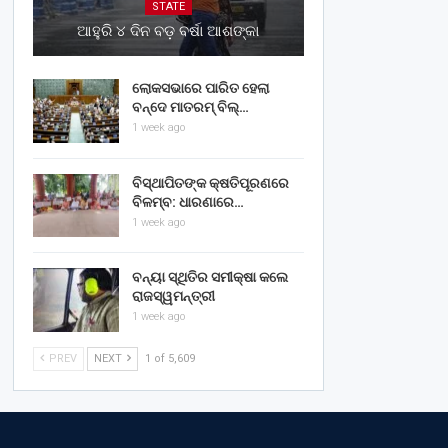
STATE
ଆହୁରି ୪ ଦିନ ବଡ଼ ବର୍ଷା ଆଶଙ୍କା
ଲୋକସଭାରେ ପାରିତ ହେଲା
ବନ୍ଦେ ମାତରମ୍‌ ବିଲ୍‌…
1 week ago
ବିସ୍ଥାପିତଙ୍କ କ୍ଷତିପୂରଣରେ
ବିଳମ୍ବ: ଧାରଣାରେ…
1 week ago
ବନ୍ୟା ସ୍ଥିତିର ସମୀକ୍ଷା କଲେ
ରାଜସ୍ୱମନ୍ତ୍ରୀ
1 week ago
PREV
NEXT
1 of 5,609