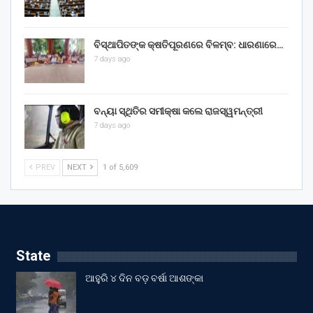
ବିସ୍ଥାପିତଙ୍କ କ୍ଷତିପୂରଣରେ ବିଳମ୍ବ: ଧାରଣାରେ…
7 days ago
ବନ୍ୟା ସ୍ଥିତିର ସମୀକ୍ଷା କଲେ ରାଜସ୍ୱମନ୍ତ୍ରୀ
7 days ago
PREV
NEXT
1 of 5,609
State
ଆହୁରି ୪ ଦିନ ବଡ଼ ବର୍ଷା ଆଶଙ୍କା