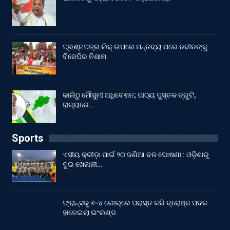
ପ୍ରଶ୍ନପତ୍ର ଲିକ୍ ଉପରେ ମନ୍ତବ୍ୟ ପରେ ନବୀନଙ୍କୁ
ବିଜେପିର ନିଶାନା
କାଲିଠୁ ମୌସୁମୀ ଅଧିବେଶନ; ପାଠ୍ୟ ପୁସ୍ତକ ତ୍ରୁଟି,
ରାଜ୍ୟରେ…
Sports
ଏସୀୟ କ୍ରୀଡ଼ା ପାଇଁ ୨୦ ଜଣିଆ ଦଳ ଘୋଷଣା : ଓଡ଼ିଶାରୁ
ଦୁଇ ଖେଳାଳୀ…
ଫ୍ରାନ୍ସକୁ ୬-୪ ଗୋଲ୍‌ରେ ପରାସ୍ତ କରି ବ୍ରୋଞ୍ଜ ପଦକ
ହାତେଇଲା ଇଂଲଣ୍ଡ