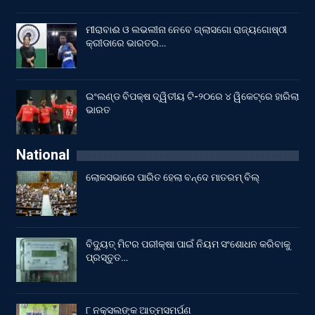
ମୀରାବାଈ ଓ ଲଭଲୀନା ନେବେ ଗ୍ଲାସଗୋ ରାଜ୍ୟଗୋଷ୍ଠୀ
କ୍ରୀଡାରେ ଭାରତର…
ଇଂଲଣ୍ଡ ବିପକ୍ଷ ଦ୍ୱିତୀୟ ଟି-୨୦ରେ ୪ ୱିକେଟ୍‌ରେ ହାରିଲା
ଭାରତ
National
ଲୋକସଭାରେ ପାରିତ ହେଲା ବନ୍ଦେ ମାତରମ୍‌ ବିଲ୍‌
ବିଦ୍ୟୁତ୍ ମିଟର ପରୀକ୍ଷା ପାଇଁ ନିୟମ ସଂଶୋଧନ କରିବାକୁ
ପ୍ରସ୍ତୁତ…
୮ ନକ୍ସଲଙ୍କ ଆତ୍ମସମର୍ପଣ