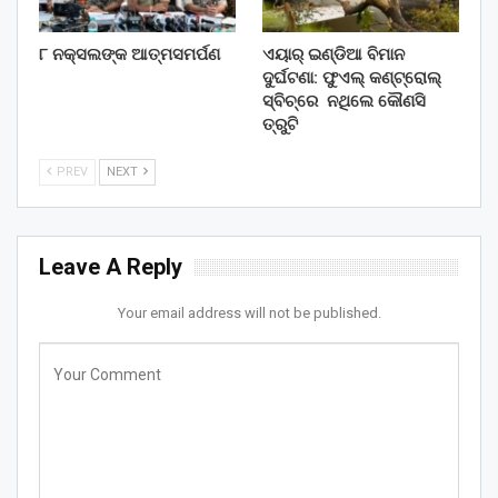
୮ ନକ୍ସଲଙ୍କ ଆତ୍ମସମର୍ପଣ
ଏୟାର୍ ଇଣ୍ଡିଆ ବିମାନ
ଦୁର୍ଘଟଣା: ଫୁଏଲ୍‌ କଣ୍ଟ୍ରୋଲ୍‌
ସ୍ବିଚ୍‌ରେ ନଥିଲେ କୌଣସି
ତ୍ରୁଟି
PREV
NEXT
Leave A Reply
Your email address will not be published.