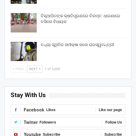
ବିସ୍ଥାପିତଙ୍କ କ୍ଷତିପୂରଣରେ ବିଳମ୍ବ: ଧାରଣାରେ
ବସିଲେ ବିଧାୟକ
ବନ୍ୟା ସ୍ଥିତିର ସମୀକ୍ଷା କଲେ ରାଜସ୍ୱମନ୍ତ୍ରୀ
PREV
NEXT
1 of 5,609
Stay With Us
Facebook
Likes
Like our page
Twitter
Followers
Follow Us
Youtube
Subscribe
Subscribe