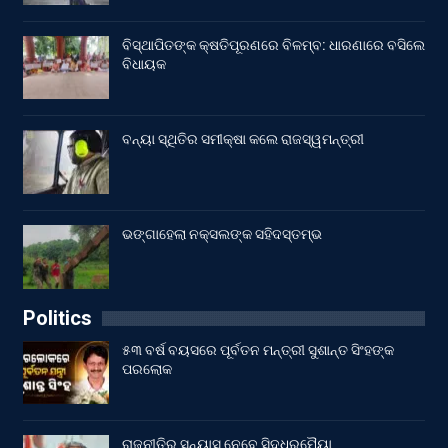
ବିସ୍ଥାପିତଙ୍କ କ୍ଷତିପୂରଣରେ ବିଳମ୍ବ: ଧାରଣାରେ ବସିଲେ
ବିଧାୟକ
ବନ୍ୟା ସ୍ଥିତିର ସମୀକ୍ଷା କଲେ ରାଜସ୍ୱମନ୍ତ୍ରୀ
ଭଙ୍ଗାହେଲା ନକ୍ସଲଙ୍କ ସହିଦସ୍ତମ୍ଭ
Politics
୫୩ ବର୍ଷ ବୟସରେ ପୂର୍ବତନ ମନ୍ତ୍ରୀ ସୁଶାନ୍ତ ସିଂହଙ୍କ
ପରଲୋକ
ରାଜନୀତିରୁ ସନ୍ୟାସ ନେବେ ସିଦ୍ଧରମୈୟା