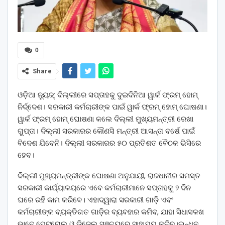
0
Share
ଓଡ଼ିଆ ନ୍ୟୁଜ୍: ଦିଲ୍ଲୀରେ ସପ୍ତାହକୁ ଦୁଇଦିନିଆ ୱାର୍କ ଫ୍ରମ୍‌ ହୋମ୍‌
ନିର୍ଦ୍ଦେଶ। ସରକାରୀ କର୍ମଚାରୀଙ୍କ ପାଇଁ ୱାର୍କ ଫ୍ରମ୍‌ ହୋମ୍‌ ଘୋଷଣା।
ୱାର୍କ ଫ୍ରମ୍‌ ହୋମ୍‌ ଘୋଷଣା କଲେ ଦିଲ୍ଲୀ ମୁଖ୍ୟମନ୍ତ୍ରୀ ରେଖା
ଗୁପ୍ତା। ଦିଲ୍ଲୀ ସରକାରର କୌଣସି ମନ୍ତ୍ରୀ ଆସନ୍ତା ବର୍ଷେ ପାଇଁ
ବିଦେଶ ଯିବେନି। ଦିଲ୍ଲୀ ସରକାରର ୫୦ ପ୍ରତିଶତ ବୈଠକ ଭିସିରେ
ହେବ।
ଦିଲ୍ଲୀ ମୁଖ୍ୟମନ୍ତ୍ରୀଙ୍କ ଘୋଷଣା ଅନୁଯାୟୀ, ରାଜଧାନୀର ସମସ୍ତ
ସରକାରୀ କାର୍ଯ୍ୟାଳୟରେ ଏବେ କର୍ମଚାରୀମାନେ ସପ୍ତାହକୁ ୨ ଦିନ
ଘରେ ରହି କାମ କରିବେ। ଏହାଦ୍ୱାରା ସରକାରୀ ଗାଡ଼ି ଏବଂ
କର୍ମଚାରୀଙ୍କ ବ୍ୟକ୍ତିଗତ ଗାଡ଼ିର ବ୍ୟବହାର କମିବ, ଯାହା ସିଧାସଳଖ
ଭାବେ ପେଟ୍ରୋଲ ଓ ଡିଜେଲ ସଞ୍ଚୟରେ ସାହାଯ୍ୟ କରିବ।ଇନ୍ଧନ