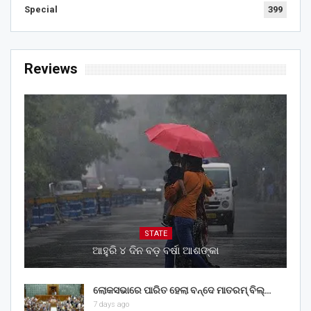
Special
399
Reviews
STATE
ଆହୁରି ୪ ଦିନ ବଡ଼ ବର୍ଷା ଆଶଙ୍କା
ଲୋକସଭାରେ ପାରିତ ହେଲା ବନ୍ଦେ ମାତରମ୍‌ ବିଲ୍‌…
7 days ago