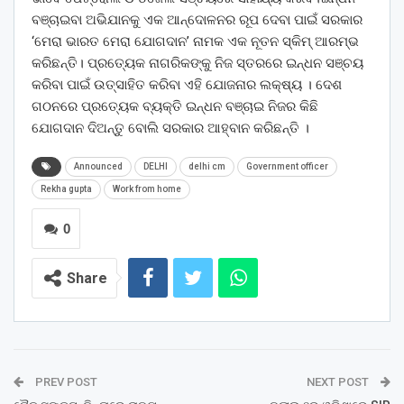
ବଞ୍ଚାଇବା ଅଭିଯାନକୁ ଏକ ଆନ୍ଦୋଳନର ରୂପ ଦେବା ପାଇଁ ସରକାର
‘ମେରା ଭାରତ ମେରା ଯୋଗଦାନ’ ନାମକ ଏକ ନୂତନ ସ୍କିମ୍ ଆରମ୍ଭ
କରିଛନ୍ତି। ପ୍ରତ୍ୟେକ ନାଗରିକଙ୍କୁ ନିଜ ସ୍ତରରେ ଇନ୍ଧନ ସଞ୍ଚୟ
କରିବା ପାଇଁ ଉତ୍ସାହିତ କରିବା ଏହି ଯୋଜନାର ଲକ୍ଷ୍ୟ । ଦେଶ
ଗଠନରେ ପ୍ରତ୍ୟେକ ବ୍ୟକ୍ତି ଇନ୍ଧନ ବଞ୍ଚାଇ ନିଜର କିଛି
ଯୋଗଦାନ ଦିଅନ୍ତୁ ବୋଲି ସରକାର ଆହ୍ବାନ କରିଛନ୍ତି ।
Announced
DELHI
delhi cm
Government officer
Rekha gupta
Work from home
0
Share
PREV POST
NEXT POST