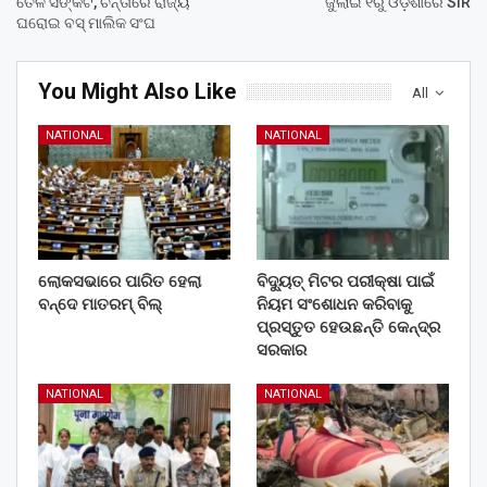
ତୈଳ ସଙ୍କଟ, ଚିନ୍ତାରେ ରାଜ୍ୟ
ଜୁଲାଇ ୧ରୁ ଓଡ଼ିଶାରେ SIR
ଘରୋଇ ବସ୍ ମାଲିକ ସଂଘ
You Might Also Like
All
NATIONAL
NATIONAL
ଲୋକସଭାରେ ପାରିତ ହେଲା
ବିଦ୍ୟୁତ୍ ମିଟର ପରୀକ୍ଷା ପାଇଁ
ବନ୍ଦେ ମାତରମ୍‌ ବିଲ୍‌
ନିୟମ ସଂଶୋଧନ କରିବାକୁ
ପ୍ରସ୍ତୁତ ହେଉଛନ୍ତି କେନ୍ଦ୍ର
ସରକାର
NATIONAL
NATIONAL