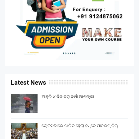
Latest News
ଆହୁରି ୪ ଦିନ ବଡ଼ ବର୍ଷା ଆଶଙ୍କା
ଲୋକସଭାରେ ପାରିତ ହେଲା ବନ୍ଦେ ମାତରମ୍‌ ବିଲ୍‌