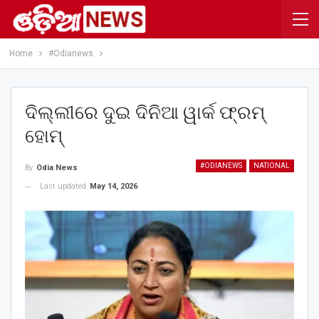
Home
#Odianews
ଦିଲ୍ଲୀରେ ଦୁଇ ଦିନିଆ ୱାର୍କ ଫ୍ରମ୍‌
ହୋମ୍‌
#ODIANEWS
NATIONAL
By
Odia News
Last updated
May 14, 2026