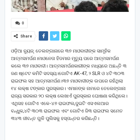
0
Share
ଓଡ଼ିଆ ନ୍ୟୁଜ୍: ତେଲଙ୍ଗାନାରେ ୩୭ ମାଓବାଦୀଙ୍କ ସାମୂହିକ
ଆତ୍ମସମର୍ପଣ।ମାଓନେତା ହିଡମାର ମୃତ୍ୟୁ ପରେ ଆତ୍ମସମର୍ପଣ
କଲେ ୩୭ ମାଓବାଦୀ। ଆତ୍ମସମର୍ପଣକାରୀଙ୍କ ମଧ୍ୟରେ ଅଛନ୍ତି ୩
ଜଣ ଷ୍ଟେଟ କମିଟି ସଦସ୍ୟ।ଗୋଟିଏ AK-47, ୨ SLR ଓ ୪ଟି ୩୦୩
ରାଇଫଲ ସହ ଆତ୍ମସମର୍ପଣ।୩୭ ମାଓବାଦୀଙ୍କ ଉପରେ ରହିଥିଲା
୧୪ ଲକ୍ଷ ଟଙ୍କାର ପୁରସ୍କାର। ଏମାନଙ୍କ ନାମରେ ତେଲେଙ୍ଗାନା
ରାଜ୍ୟ ସରକାର ୨୦ ଲକ୍ଷ ଲେଖାଏଁ ପୁରସ୍କାର ଘୋଷଣା କରିଥିଲେ।
ଏଥିସହ ଗୋଟିଏ ଏକେ-୪୭ ରାଇଫଲ,ଦୁଇଟି ଏସଏଲଆର
ବନ୍ଧୁକ,୪ଟି ୩୦୩ ରାଇଫଲ ଏବଂ ଗୋଟିଏ ଜି୩ ରାଇଫଲ ସମେତ
୩୪୩ ଜୀବନ୍ତ ଗୁଳି ପୁଲିସକୁ ହସ୍ତାନ୍ତର କରିଛନ୍ତି।