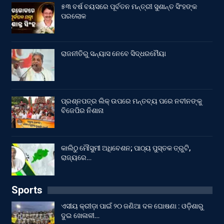
୫୩ ବର୍ଷ ବୟସରେ ପୂର୍ବତନ ମନ୍ତ୍ରୀ ସୁଶାନ୍ତ ସିଂହଙ୍କ
ପରଲୋକ
ରାଜନୀତିରୁ ସନ୍ୟାସ ନେବେ ସିଦ୍ଧରମୈୟା
ପ୍ରଶ୍ନପତ୍ର ଲିକ୍ ଉପରେ ମନ୍ତବ୍ୟ ପରେ ନବୀନଙ୍କୁ
ବିଜେପିର ନିଶାନା
କାଲିଠୁ ମୌସୁମୀ ଅଧିବେଶନ; ପାଠ୍ୟ ପୁସ୍ତକ ତ୍ରୁଟି,
ରାଜ୍ୟରେ…
Sports
ଏସୀୟ କ୍ରୀଡ଼ା ପାଇଁ ୨୦ ଜଣିଆ ଦଳ ଘୋଷଣା : ଓଡ଼ିଶାରୁ
ଦୁଇ ଖେଳାଳୀ…