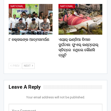
NATIONAL
NATIONAL
୮ ନକ୍ସଲଙ୍କ ଆତ୍ମସମର୍ପଣ
ଏୟାର୍ ଇଣ୍ଡିଆ ବିମାନ
ଦୁର୍ଘଟଣା: ଫୁଏଲ୍‌ କଣ୍ଟ୍ରୋଲ୍‌
ସ୍ବିଚ୍‌ରେ ନଥିଲେ କୌଣସି
ତ୍ରୁଟି
PREV
NEXT
Leave A Reply
Your email address will not be published.