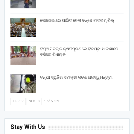
ଲୋକସଭାରେ ପାରିତ ହେଲା ବନ୍ଦେ ମାତରମ୍‌ ବିଲ୍‌
ବିସ୍ଥାପିତଙ୍କ କ୍ଷତିପୂରଣରେ ବିଳମ୍ବ: ଧାରଣାରେ
ବସିଲେ ବିଧାୟକ
ବନ୍ୟା ସ୍ଥିତିର ସମୀକ୍ଷା କଲେ ରାଜସ୍ୱମନ୍ତ୍ରୀ
PREV
NEXT
1 of 5,609
Stay With Us