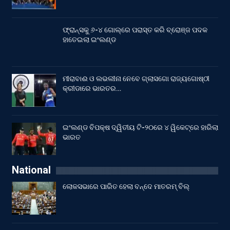
ଫ୍ରାନ୍ସକୁ ୬-୪ ଗୋଲ୍‌ରେ ପରାସ୍ତ କରି ବ୍ରୋଞ୍ଜ ପଦକ
ହାତେଇଲା ଇଂଲଣ୍ଡ
ମୀରାବାଈ ଓ ଲଭଲୀନା ନେବେ ଗ୍ଲାସଗୋ ରାଜ୍ୟଗୋଷ୍ଠୀ
କ୍ରୀଡାରେ ଭାରତର…
ଇଂଲଣ୍ଡ ବିପକ୍ଷ ଦ୍ୱିତୀୟ ଟି-୨୦ରେ ୪ ୱିକେଟ୍‌ରେ ହାରିଲା
ଭାରତ
National
ଲୋକସଭାରେ ପାରିତ ହେଲା ବନ୍ଦେ ମାତରମ୍‌ ବିଲ୍‌