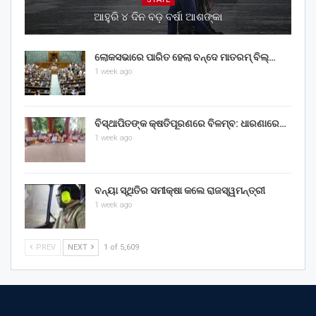
ଆହୁରି ୪ ଦିନ ବଡ଼ ବର୍ଷା ଆଶଙ୍କା
ଲୋକସଭାରେ ପାରିତ ହେଲା ବନ୍ଦେ ମାତରମ୍‌ ବିଲ୍‌…
1 week ago
ବିସ୍ଥାପିତଙ୍କ କ୍ଷତିପୂରଣରେ ବିଳମ୍ବ: ଧାରଣାରେ…
1 week ago
ବନ୍ୟା ସ୍ଥିତିର ସମୀକ୍ଷା କଲେ ରାଜସ୍ୱମନ୍ତ୍ରୀ
1 week ago
PREV
NEXT
1 of 5,609