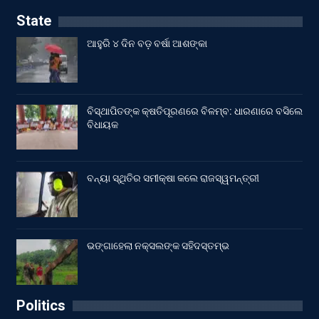
State
ଆହୁରି ୪ ଦିନ ବଡ଼ ବର୍ଷା ଆଶଙ୍କା
ବିସ୍ଥାପିତଙ୍କ କ୍ଷତିପୂରଣରେ ବିଳମ୍ବ: ଧାରଣାରେ ବସିଲେ
ବିଧାୟକ
ବନ୍ୟା ସ୍ଥିତିର ସମୀକ୍ଷା କଲେ ରାଜସ୍ୱମନ୍ତ୍ରୀ
ଭଙ୍ଗାହେଲା ନକ୍ସଲଙ୍କ ସହିଦସ୍ତମ୍ଭ
Politics