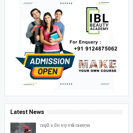
Latest News
ଆହୁରି ୪ ଦିନ ବଡ଼ ବର୍ଷା ଆଶଙ୍କା