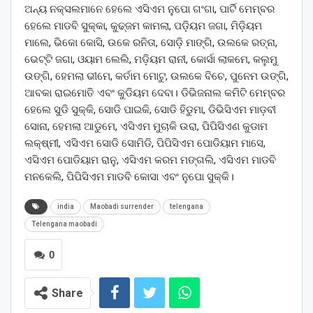
ଅନ୍ୟ ନକ୍ସଲମାନେ ହେଲେ ଏସିଏମ ନୁପୋ ଗଂଗା, ପାର୍ଟି ମେମ୍ବର
ହେଲେ ମାଡବି ସୁକ୍କା, କୁଢ୍ଜମ କାମଲା, ପଡ଼ିୟମ ଜଗା, ମିଡ଼ିୟମ
ମାଲେ, ଭିକୋ କୋସି, ଉକେ ରନିତା, ସୋଡ଼ି ମାଙ୍ଗି, ଉଲକେ ରତ୍ନା,
ଭେଟ୍ଟି ଜଗା, ଓୟାମ ଲେଲି, ମଡ଼ିୟମ ରାନୀ, କୋର୍ସା ଲାକମେ, କଲୁମୁ
ଉଙ୍ଗି, ହେମଲା ଭୀମେ, କର୍ତାମ ମୋଟୁ, ଉଲକେ ବିଚେ, ପୁନେମ ଉଙ୍ଗି,
ଆବକା ରାଇମୋତି ଏବଂ କୁଡିୟମ ଦେବା। ଡିଭିଜନାଲ କମିଟି ମେମ୍ବର
ହେଲେ ସୁଡି ସୁକ୍କି, ସୋଡି ପାଇକି, ସୋଡି ହିଡୁମା, ଡିଭିସିଏମ ମାଡ଼ବୀ
ସୋନା, ହେମଲା ଆଡୁମେ, ଏସିଏମ ମୁଚାକି ଉରା, ପିପିସିଏଣ କୁଡାମ
ଲକ୍ଷ୍ମୀ, ଏସିଏମ ସୋଡି ସୋମିଡି, ପିପିସିଏମ ପୋଡିୟାମ ମାସେ,
ଏସିଏମ ପୋଡିୟାମ ରାନୁ, ଏସିଏମ କରମ ମଙ୍ଗଲି, ଏସିଏମ ମାଡବି
ମନକେଲି, ପିପିସିଏମ ମାଡବି କୋସା ଏବଂ ନୁପୋ ସୁକ୍କି।
india
Maobadi surrender
telengana
Telengana maobadi
0
Share