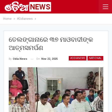
Home
#Odianews
ତେଲଙ୍ଗାନାରେ ୩୭ ମାଓବାଦୀଙ୍କ
ଆତ୍ମସମର୍ପଣ
#ODIANEWS
NATIONAL
On
Nov 22, 2025
By
Odia News