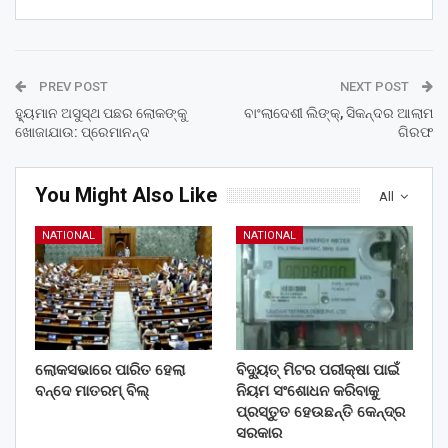
PREV POST
NEXT POST
ହ୍ୟୁମାନ ଅସୁସ୍ଥ ପଛର ଲୋକଙ୍କୁ
ବାଂଲାଦେଶୀ ଲିଙ୍କ୍‌, ସିକନ୍ଦର ଆଲାମ
ଖୋଜାଯାଉ: ପ୍ରେମାନନ୍ଦ
ଗିରଫ
You Might Also Like
All
NATIONAL
NATIONAL
ଲୋକସଭାରେ ପାରିତ ହେଲା
ବିଦ୍ୟୁତ୍ ମିଟର ପରୀକ୍ଷା ପାଇଁ
ବନ୍ଦେ ମାତରମ୍‌ ବିଲ୍‌
ନିୟମ ସଂଶୋଧନ କରିବାକୁ
ପ୍ରସ୍ତୁତ ହେଉଛନ୍ତି କେନ୍ଦ୍ର
ସରକାର