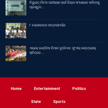
ବିଦ୍ୟୁତ୍ ମିଟର ପରୀକ୍ଷା ପାଇଁ ନିୟମ ସଂଶୋଧନ କରିବାକୁ
ପ୍ରସ୍ତୁତ…
୮ ନକ୍ସଲଙ୍କ ଆତ୍ମସମର୍ପଣ
ଏୟାର୍ ଇଣ୍ଡିଆ ବିମାନ ଦୁର୍ଘଟଣା: ଫୁଏଲ୍‌ କଣ୍ଟ୍ରୋଲ୍‌
ସ୍ବିଚ୍‌ରେ …
Home
Entertainment
Politics
State
Sports