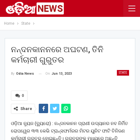
Home
State
ନନ୍ଦନକାନନରେ ଅଘଟଣ, ତିନି
କର୍ମଚାରୀ ଗୁରୁତର
STATE
On
Jun 13, 2023
By
Odia News
0
Share
ଓଡ଼ିଆ ନ୍ୟୁଜ (ବ୍ୟୁ୍ରୋ) : ନନ୍ଦନକାନନ ପ୍ରାଣୀ ଉଦ୍ୟାନର ନବ ନିର୍ମିତ
ରୋପୱେର ୩୩ କେଭି ଟ୍ରାନ୍ସଫର୍ମରର ମିଟର ୟୁନିଟ ଫାଟି ତିନିଜଣ
କର୍ମଚାରୀ ଗୁରୁତର ହୋଇଛନ୍ତି। ଗୁରୁତରଙ୍କ ମଧ୍ୟରେ ଅଛନ୍ତି