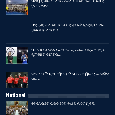
ଏସୀୟ କ୍ରୀଡ଼ା ପାଇଁ ୨୦ ଜଣିଆ ଦଳ ଘୋଷଣା : ଓଡ଼ିଶାରୁ
ଦୁଇ ଖେଳାଳୀ…
ଫ୍ରାନ୍ସକୁ ୬-୪ ଗୋଲ୍‌ରେ ପରାସ୍ତ କରି ବ୍ରୋଞ୍ଜ ପଦକ
ହାତେଇଲା ଇଂଲଣ୍ଡ
ମୀରାବାଈ ଓ ଲଭଲୀନା ନେବେ ଗ୍ଲାସଗୋ ରାଜ୍ୟଗୋଷ୍ଠୀ
କ୍ରୀଡାରେ ଭାରତର…
ଇଂଲଣ୍ଡ ବିପକ୍ଷ ଦ୍ୱିତୀୟ ଟି-୨୦ରେ ୪ ୱିକେଟ୍‌ରେ ହାରିଲା
ଭାରତ
National
ଲୋକସଭାରେ ପାରିତ ହେଲା ବନ୍ଦେ ମାତରମ୍‌ ବିଲ୍‌