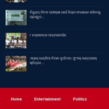
ବିଦ୍ୟୁତ୍ ମିଟର ପରୀକ୍ଷା ପାଇଁ ନିୟମ ସଂଶୋଧନ କରିବାକୁ
ପ୍ରସ୍ତୁତ…
୮ ନକ୍ସଲଙ୍କ ଆତ୍ମସମର୍ପଣ
ଏୟାର୍ ଇଣ୍ଡିଆ ବିମାନ ଦୁର୍ଘଟଣା: ଫୁଏଲ୍‌ କଣ୍ଟ୍ରୋଲ୍‌
ସ୍ବିଚ୍‌ରେ …
Home
Entertainment
Politics