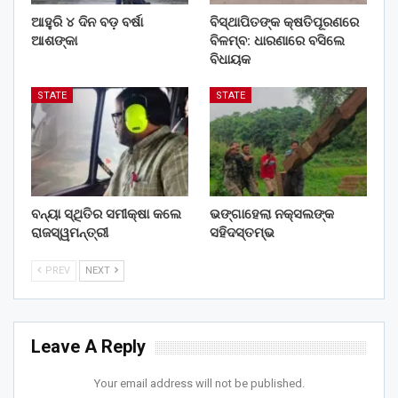
ଆହୁରି ୪ ଦିନ ବଡ଼ ବର୍ଷା
ବିସ୍ଥାପିତଙ୍କ କ୍ଷତିପୂରଣରେ
ଆଶଙ୍କା
ବିଳମ୍ବ: ଧାରଣାରେ ବସିଲେ
ବିଧାୟକ
STATE
STATE
ବନ୍ୟା ସ୍ଥିତିର ସମୀକ୍ଷା କଲେ
ଭଙ୍ଗାହେଲା ନକ୍ସଲଙ୍କ
ରାଜସ୍ୱମନ୍ତ୍ରୀ
ସହିଦସ୍ତମ୍ଭ
PREV
NEXT
Leave A Reply
Your email address will not be published.