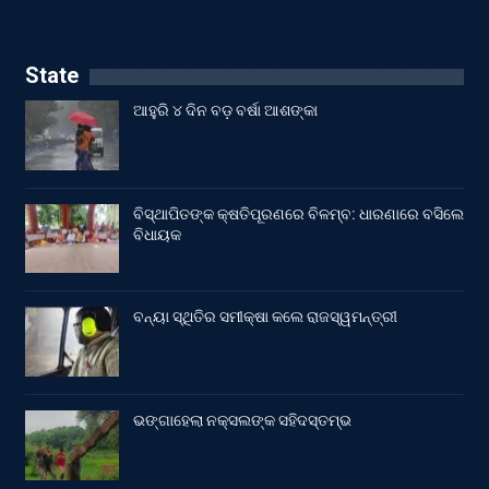
State
ଆହୁରି ୪ ଦିନ ବଡ଼ ବର୍ଷା ଆଶଙ୍କା
ବିସ୍ଥାପିତଙ୍କ କ୍ଷତିପୂରଣରେ ବିଳମ୍ବ: ଧାରଣାରେ ବସିଲେ
ବିଧାୟକ
ବନ୍ୟା ସ୍ଥିତିର ସମୀକ୍ଷା କଲେ ରାଜସ୍ୱମନ୍ତ୍ରୀ
ଭଙ୍ଗାହେଲା ନକ୍ସଲଙ୍କ ସହିଦସ୍ତମ୍ଭ