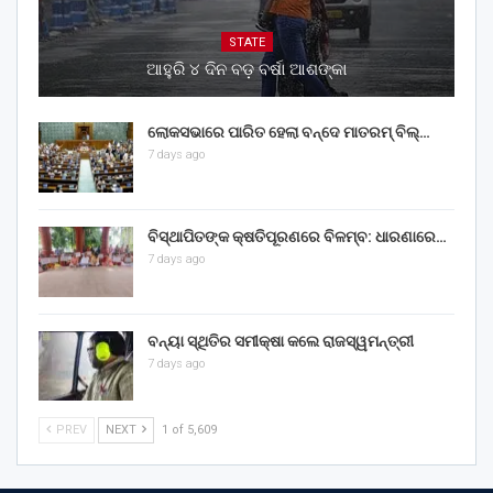
STATE
ଆହୁରି ୪ ଦିନ ବଡ଼ ବର୍ଷା ଆଶଙ୍କା
ଲୋକସଭାରେ ପାରିତ ହେଲା ବନ୍ଦେ ମାତରମ୍‌ ବିଲ୍‌…
7 days ago
ବିସ୍ଥାପିତଙ୍କ କ୍ଷତିପୂରଣରେ ବିଳମ୍ବ: ଧାରଣାରେ…
7 days ago
ବନ୍ୟା ସ୍ଥିତିର ସମୀକ୍ଷା କଲେ ରାଜସ୍ୱମନ୍ତ୍ରୀ
7 days ago
PREV
NEXT
1 of 5,609