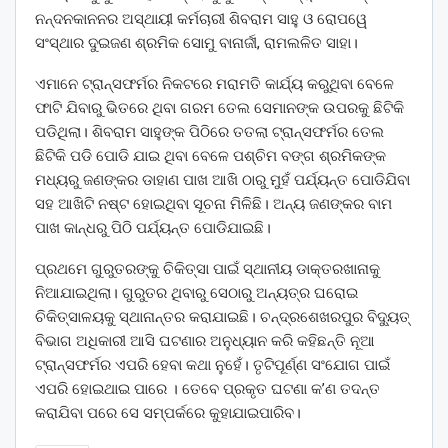
ନନ୍ଦନକାନନର ଅସ୍ଥାୟୀ କର୍ମଚାରୀ ଶିବରାମ ସାହୁ ଓ ରୋପୱେ
ସଂସ୍ଥାର ଦୁଇଜଣ ଶ୍ରମିକ ସୋମୁ ବାନାର୍ଜୀ, ରାମଲଳିତ ସାହା।
ଏମାନେ ଟ୍ରାନ୍ସଫର୍ମର ନିକଟରେ ମରାମତି କାର୍ଯ୍ୟ କରୁଥିବା ବେଳେ
ଫାଟି ଯିବାରୁ ଭିତରେ ଥିବା ଗରମ ତେଲ ସେମାନଙ୍କ ଉପରକୁ ଛିଟିକି
ପଡିଥିଲା। ଶିବରାମ ସାହୁଙ୍କ ପିଠିରେ ତତଲା ଟ୍ରାନ୍ସଫର୍ମର ତେଲ
ଛିଟିକି ପଡି ପୋଡି ଯାଇ ଥିବା ବେଳେ ପଶ୍ଚିମ ବଙ୍ଗ ଶ୍ରମିକଙ୍କ
ମଧ୍ୟରୁ ଜଣଙ୍କର ଡାହାଣ ପାଖ ଆଖି ଠାରୁ ମୁହଁ ପର୍ଯ୍ୟନ୍ତ ପୋଡିଯିବା
ସହ ଆଖିଟି ନଷ୍ଟ ହୋଇଥିବା ସୂଚନା ମିଳିଛି। ଅନ୍ୟ ଜଣଙ୍କର ବାମ
ପାଖ କାନ୍ଧରୁ ପିଠି ପର୍ଯ୍ୟନ୍ତ ପୋଡିଯାଇଛି।
ପ୍ରଥମେ ଗୁରୁତରଙ୍କୁ ଚିକିତ୍ସା ପାଇଁ ସ୍ଥାନୀୟ ଡାକ୍ତରଖାନାକୁ
ନିଆଯାଇଥିଲା। ଗୁରୁତର ଥିବାରୁ ସେଠାରୁ ଅନ୍ୟତ୍ର ଘରୋଇ
ଚିକିତ୍ସାଳୟକୁ ସ୍ଥାନାନ୍ତର କରାଯାଇଛି। ଚନ୍ଦ୍ରଶେଖରପୁର ବିଦ୍ୟୁତ୍
ବିଭାଗ ଅଧିକାରୀ ଆସି ଘଟଣାର ଅନୁଧ୍ୟାନ କରି କହିଛନ୍ତି ନୂଆ
ଟ୍ରାନ୍ସଫର୍ମର ଏପରି ହେବା କଥା ନୁହେଁ। ତୃଟିପୂର୍ଣ୍ଣ ସଂଯୋଗ ପାଇଁ
ଏପରି ହୋଇଥାଇ ପାରେ । ତେବେ ପ୍ରକୃତ ଘଟଣା କ’ଣ ତଦନ୍ତ
କରାଯିବା ପରେ ସେ ସମ୍ପର୍କରେ କୁହାଯାଇପାରିବ।