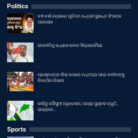
Politics
୫୩ ବର୍ଷ ବୟସରେ ପୂର୍ବତନ ମନ୍ତ୍ରୀ ସୁଶାନ୍ତ ସିଂହଙ୍କ
ପରଲୋକ
ରାଜନୀତିରୁ ସନ୍ୟାସ ନେବେ ସିଦ୍ଧରମୈୟା
ପ୍ରଶ୍ନପତ୍ର ଲିକ୍ ଉପରେ ମନ୍ତବ୍ୟ ପରେ ନବୀନଙ୍କୁ
ବିଜେପିର ନିଶାନା
କାଲିଠୁ ମୌସୁମୀ ଅଧିବେଶନ; ପାଠ୍ୟ ପୁସ୍ତକ ତ୍ରୁଟି,
ରାଜ୍ୟରେ…
Sports