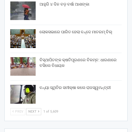
ଆହୁରି ୪ ଦିନ ବଡ଼ ବର୍ଷା ଆଶଙ୍କା
ଲୋକସଭାରେ ପାରିତ ହେଲା ବନ୍ଦେ ମାତରମ୍‌ ବିଲ୍‌
ବିସ୍ଥାପିତଙ୍କ କ୍ଷତିପୂରଣରେ ବିଳମ୍ବ: ଧାରଣାରେ
ବସିଲେ ବିଧାୟକ
ବନ୍ୟା ସ୍ଥିତିର ସମୀକ୍ଷା କଲେ ରାଜସ୍ୱମନ୍ତ୍ରୀ
PREV
NEXT
1 of 5,609