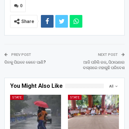
0
Share
PREV POST
NEXT POST
ଦିନକୁ ପିଇବେ କେତେ ପାଣି?
ଆଜି ପହିଲି ରଜ, ପିଠାପଣାର
ବାସ୍ନାରେ ମହାକୁଛି ପରିବେଶ
You Might Also Like
All
STATE
STATE