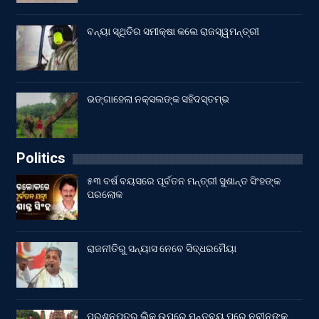
ବନ୍ୟା ସ୍ଥିତିର ସମୀକ୍ଷା କଲେ ରାଜସ୍ୱମନ୍ତ୍ରୀ
ଭଙ୍ଗାହେଲା ନକ୍ସଲଙ୍କ ସହିଦସ୍ତମ୍ଭ
Politics
୫୩ ବର୍ଷ ବୟସରେ ପୂର୍ବତନ ମନ୍ତ୍ରୀ ସୁଶାନ୍ତ ସିଂହଙ୍କ
ପରଲୋକ
ରାଜନୀତିରୁ ସନ୍ୟାସ ନେବେ ସିଦ୍ଧରମୈୟା
ପ୍ରଶ୍ନପତ୍ର ଲିକ୍ ଉପରେ ମନ୍ତବ୍ୟ ପରେ ନବୀନଙ୍କୁ