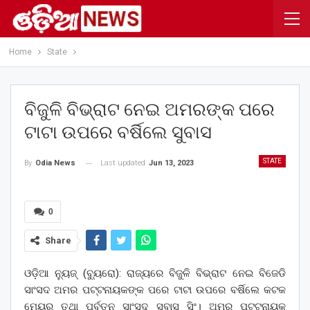
Home
State
ବିଜୁଳି ବିଭ୍ରାଟ ନେଇ ଅମରଙ୍କ ପରେ
ଟାଟା ଉପରେ ବର୍ଷିଲେ ସୁବାସ
STATE
Last updated
Jun 13, 2023
By
Odia News
0
Share
ଓଡ଼ିଆ ନ୍ୟୁଜ୍ (ବ୍ୟୁରୋ): ରାଜ୍ୟରେ ବିଜୁଳି ବିଭ୍ରାଟ ନେଇ ବିଜେଡି
ସାଂସଦ ଅମର ପଟ୍ଟନାୟକଙ୍କ ପରେ ଟାଟା ଉପରେ ବର୍ଷିଲେ କଟକ
ମେୟର ତଥା ପୂର୍ବତନ ସାଂସଦ ସୁବାସ ସିଂ। ଅମର ପଟ୍ଟନାୟକ