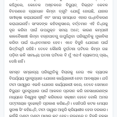
କହିଥିଲେ, କେତେକ ଅଞ୍ଚଳରେ ବିଦ୍ୟୁତ୍ ବିଭ୍ରାଟ କେବଳ
ବିତରଣରେ ବ୍ୟବଧାନ କିମ୍ବା ତ୍ରୁଟି ଯୋଗୁଁ ହୋଇଛି, ଯାହାର
ସମୀକ୍ଷା କରାଯାଇନାହିଁ ଏବଂ ସମୟ ସମୟରେ ଏହାର ଉନ୍ନତିକରଣ
କରାଯାଇନାହିଁ। ସାଂସଦଙ୍କ କହିବାନୁସାରେ, ବର୍ତ୍ତମାନ ଏହି ଚିନ୍ତାକୁ
ଦୂର କରିବା ପାଇଁ ଉପଯୁକ୍ତ ସମୟ ଅଟେ, କାରଣ କମ୍ପାନୀ
କାଳବୈଶାଖୀ କିମ୍ବା ବଜ୍ରପାତରୁ ଉପୁଜିଥିବା ପରିସ୍ଥିତିକୁ ମୁକାବିଲା
କରିବା ପାଇଁ ଉନ୍ନତମାନର ହେବ। ଏବେ ବିଜୁଳି ଯୋଗାଣ ପାଇଁ
ଭିତ୍ତିଭୂମି ରହିଛି। ତେବେ କୌଣସି ଦୁର୍ଘଟଣା ଘଟିଲେ କିମ୍ବା ଗଛ
ପଡ଼ିବା ଭଳି ସାମାନ୍ୟ ଘଟଣା ଘଟିଲେ ବି ମୁଁ ଏଯଏଁ ବ୍ୟାକଅପ୍ ପ୍ଲାନ୍
ଦେଖି ନାହିଁ।
ସମସ୍ତ ସମ୍ଭାବ୍ୟ ପରିସ୍ଥିତିକୁ ବିଚାରକୁ ନେଇ ଏକ ବ୍ୟାପକ
ବିପର୍ଯ୍ୟୟ ପୁନରୁଦ୍ଧାର ଯୋଜନା କାର୍ଯ୍ୟକାରୀ ହେବା ଆବଶ୍ୟକ। ଯଦି
ଟାଟା ପାଓ୍ୱାର ଏଭଳି ଯୋଜନା କାର୍ଯ୍ୟକାରୀ କରେ, ତେବେ ସେମାନେ
ବିଦ୍ୟୁତ ପୁନରୁଦ୍ଧାର ପାଇଁ ଆକଳନ ପ୍ରଦାନ କରି ଜନସାଧାରଣଙ୍କ
ମଧ୍ୟରେ ବିଶ୍ୱାସ ସୃଷ୍ଟି କରିବାରେ ସକ୍ଷମ ହେବେ ବୋଲି ଅମର
ପଟ୍ଟନାୟକ ଦୃଢୋକ୍ତି ପ୍ରକାଶ କରିଛନ୍ତି। ସେହିପରି କଟକ ମେୟର
ସୁବାଷ ସିଂ କହିଛନ୍ତି, ଟାଟା ପାୱାର ଆହୁରି କ୍ରିୟାଶୀଳ ହେବା ଦରକାର।
କାହିଁକି ଘଣ୍ଟା ଘଣ୍ଟା ପାୱାର କଟ ହେବ। ରାଜ୍ଯରେ ତ ବିଜୁଳି ବଳକା