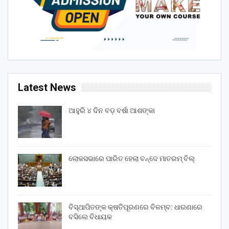
Latest News
ଆହୁରି ୪ ଦିନ ବଡ଼ ବର୍ଷା ଆଶଙ୍କା
ଲୋକସଭାରେ ପାରିତ ହେଲା ବନ୍ଦେ ମାତରମ୍‌ ବିଲ୍‌
ବିସ୍ଥାପିତଙ୍କ କ୍ଷତିପୂରଣରେ ବିଳମ୍ବ: ଧାରଣାରେ
ବସିଲେ ବିଧାୟକ