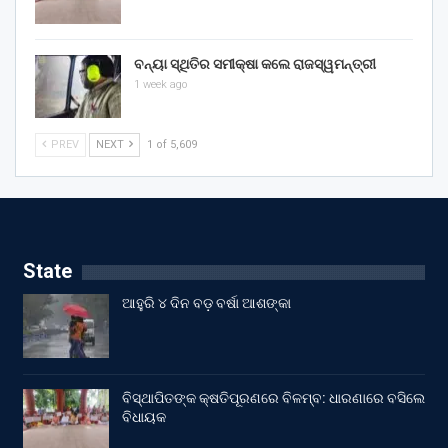
ବନ୍ୟା ସ୍ଥିତିର ସମୀକ୍ଷା କଲେ ରାଜସ୍ୱମନ୍ତ୍ରୀ
1 week ago
PREV
NEXT
1 of 5,609
State
ଆହୁରି ୪ ଦିନ ବଡ଼ ବର୍ଷା ଆଶଙ୍କା
ବିସ୍ଥାପିତଙ୍କ କ୍ଷତିପୂରଣରେ ବିଳମ୍ବ: ଧାରଣାରେ ବସିଲେ
ବିଧାୟକ