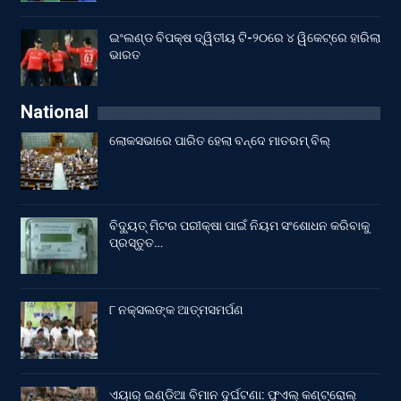
ଇଂଲଣ୍ଡ ବିପକ୍ଷ ଦ୍ୱିତୀୟ ଟି-୨୦ରେ ୪ ୱିକେଟ୍‌ରେ ହାରିଲା
ଭାରତ
National
ଲୋକସଭାରେ ପାରିତ ହେଲା ବନ୍ଦେ ମାତରମ୍‌ ବିଲ୍‌
ବିଦ୍ୟୁତ୍ ମିଟର ପରୀକ୍ଷା ପାଇଁ ନିୟମ ସଂଶୋଧନ କରିବାକୁ
ପ୍ରସ୍ତୁତ…
୮ ନକ୍ସଲଙ୍କ ଆତ୍ମସମର୍ପଣ
ଏୟାର୍ ଇଣ୍ଡିଆ ବିମାନ ଦୁର୍ଘଟଣା: ଫୁଏଲ୍‌ କଣ୍ଟ୍ରୋଲ୍‌