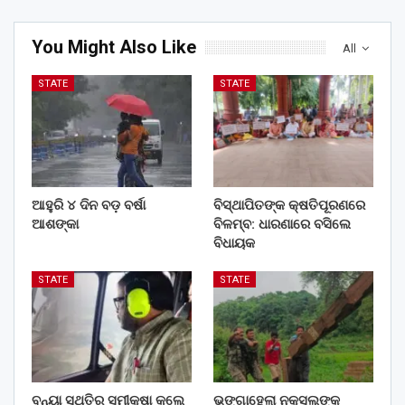
You Might Also Like
All
STATE
STATE
ଆହୁରି ୪ ଦିନ ବଡ଼ ବର୍ଷା
ବିସ୍ଥାପିତଙ୍କ କ୍ଷତିପୂରଣରେ
ଆଶଙ୍କା
ବିଳମ୍ବ: ଧାରଣାରେ ବସିଲେ
ବିଧାୟକ
STATE
STATE
ବନ୍ୟା ସ୍ଥିତିର ସମୀକ୍ଷା କଲେ
ଭଙ୍ଗାହେଲା ନକ୍ସଲଙ୍କ