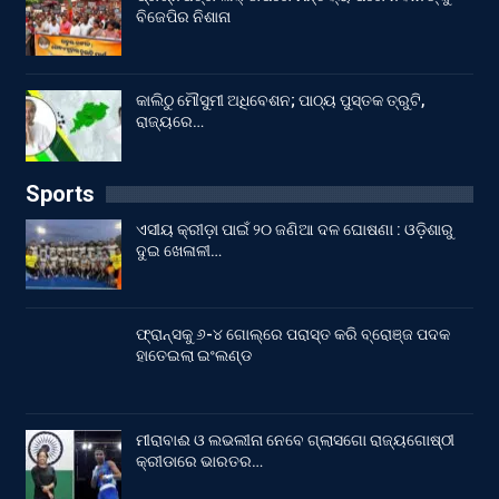
ବିଜେପିର ନିଶାନା
କାଲିଠୁ ମୌସୁମୀ ଅଧିବେଶନ; ପାଠ୍ୟ ପୁସ୍ତକ ତ୍ରୁଟି,
ରାଜ୍ୟରେ…
Sports
ଏସୀୟ କ୍ରୀଡ଼ା ପାଇଁ ୨୦ ଜଣିଆ ଦଳ ଘୋଷଣା : ଓଡ଼ିଶାରୁ
ଦୁଇ ଖେଳାଳୀ…
ଫ୍ରାନ୍ସକୁ ୬-୪ ଗୋଲ୍‌ରେ ପରାସ୍ତ କରି ବ୍ରୋଞ୍ଜ ପଦକ
ହାତେଇଲା ଇଂଲଣ୍ଡ
ମୀରାବାଈ ଓ ଲଭଲୀନା ନେବେ ଗ୍ଲାସଗୋ ରାଜ୍ୟଗୋଷ୍ଠୀ
କ୍ରୀଡାରେ ଭାରତର…