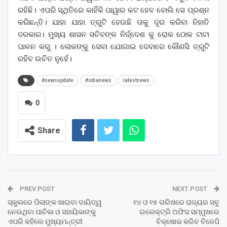
ରହିଛି। ଏପରି ସ୍ଥିତିରେ କାହିଁକି ପାୱାର କଟ ହେବ ବୋଲି ସେ ପ୍ରଶ୍ନ
କରିଛନ୍ତି। ଯାହା ଯାହା ତ୍ରୁଟି ହେଉଛି ତାକୁ ଦୂର କରିବା ନିହାତି
ଦରକାର। ମୁଖ୍ୟ ଶାସନ ସଚିବଙ୍କ ନିର୍ଦ୍ଦେଶ କୁ ରୋକ ଠୋକ ଟାଟା
ପାଳନ କରୁ । ଲୋକଙ୍କୁ ସେବା ଯୋଗାଇ ଦେବାରେ କୌଣସି ତ୍ରୁଟି
ରହିବ ଉଚିତ ନୁହେଁ।
#newsupdate
#odianews
latestnews
0
Share
PREV POST
NEXT POST
ସ୍କୁଲରେ ପିଲାଙ୍କ ଖାଇବା ଦାୟିତ୍ୱ
୧୪ ଓ ୧୫ ତାରିଖରେ ରାଜ୍ୟର ସବୁ
ନେଉଥିବା ପାଚିକା ଓ ସହାୟିକାଙ୍କୁ
ଇଲେକ୍ଟ୍ରି ଅଫିସ ସମ୍ମୁଖରେ
ଏପରି କହିଲେ ମୁଖ୍ୟମନ୍ତ୍ରୀ
ବିକ୍ଷୋଭ କରିବ ବିଜେପି