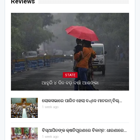
Reviews
STATE
ଆହୁରି ୪ ଦିନ ବଡ଼ ବର୍ଷା ଆଶଙ୍କା
ଲୋକସଭାରେ ପାରିତ ହେଲା ବନ୍ଦେ ମାତରମ୍‌ ବିଲ୍‌…
1 week ago
ବିସ୍ଥାପିତଙ୍କ କ୍ଷତିପୂରଣରେ ବିଳମ୍ବ: ଧାରଣାରେ…
1 week ago