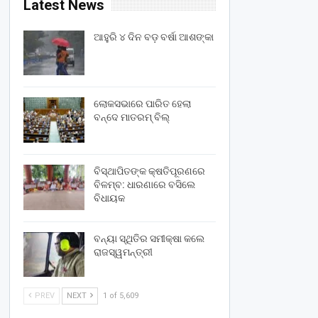
Latest News
ଆହୁରି ୪ ଦିନ ବଡ଼ ବର୍ଷା ଆଶଙ୍କା
ଲୋକସଭାରେ ପାରିତ ହେଲା
ବନ୍ଦେ ମାତରମ୍‌ ବିଲ୍‌
ବିସ୍ଥାପିତଙ୍କ କ୍ଷତିପୂରଣରେ
ବିଳମ୍ବ: ଧାରଣାରେ ବସିଲେ
ବିଧାୟକ
ବନ୍ୟା ସ୍ଥିତିର ସମୀକ୍ଷା କଲେ
ରାଜସ୍ୱମନ୍ତ୍ରୀ
PREV
NEXT
1 of 5,609