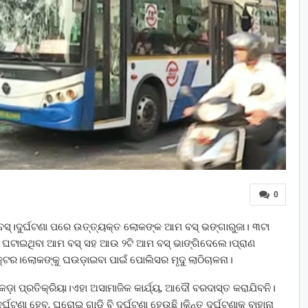
0
 ବସ୍‌।ଦୁର୍ଘଟଣା ପରେ ଉତ୍ତ୍ୟକ୍ତ ଲୋକଙ୍କ ଆମ ବସ୍ ଭଙ୍ଗାରୁଜା। ୩ଟା
 ଘଟାଇଥିବା ଆମ ବସ୍‌ ସହ ଆଉ ୨ଟି ଆମ ବସ୍‌ ଭାଙ୍ଗିଦେଲେ।ପ୍ରାଣ
୍ଟର।ଲୋକଙ୍କୁ ଘଉଡ଼ାଇବା ପାଇଁ ପୋଲିସର ମୃଦୁ ଲାଠିଚାଳନା।
ଡ଼ା ପ୍ରତିକ୍ରିୟା।ଏହା ଅସାମାଜିକ କାର୍ଯ୍ୟ, ଆଦୌ ବରଦାସ୍ତ କରାଯିବନି।
ର୍ଘଟଣା ହେବ, ଘରୋଇ ଗାଡ଼ି ବି ଦୁର୍ଘଟଣା ହେଉଛି।କିନ୍ତୁ ଦୁର୍ଘଟଣାକୁ ବାହାନା