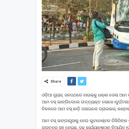
Share
ଓଡ଼ିଆ ନ୍ୟୁଜ୍: ଜନପଥରେ ବାଇକ୍‌କୁ ଧକ୍କା ଦେଲା ଆମ
ଆମ ବସ୍ ଭାଙ୍ଗିଦେଲେ ଉତ୍ତ୍ୟକ୍ତ ଲୋକେ।ଦୁର୍ଘଟଣା
ବିକଳରେ ଆମ ବସ୍‌ ଛାଡ଼ି ପଳାଇଲେ ଡ୍ରାଇଭର, କଣ୍ଡକ
ଆମ ବସ୍ ଭଙ୍ଗାରୁଜାକୁ ନେଇ ଭୁବନେଶ୍ବର ଡିସିପିଙ୍କ କ
ଗୁରୁତ୍ବର ସହ ନେଇଛୁ, ଦୃଢ଼ କାର୍ଯ୍ୟାନୁଷ୍ଠାନ ନିଆଯିବ।ଦୁ