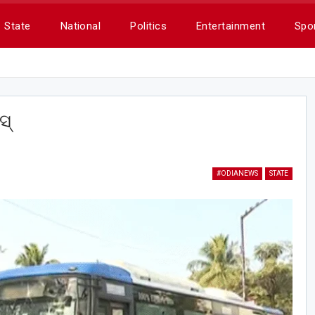
State
National
Politics
Entertainment
Spo
ସ୍
#ODIANEWS
STATE