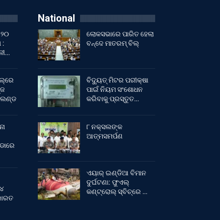
National
 ୨୦
ଲୋକସଭାରେ ପାରିତ ହେଲା
 :
ବନ୍ଦେ ମାତରମ୍‌ ବିଲ୍‌
ାଳୀ…
ଲ୍‌ରେ
ବିଦ୍ୟୁତ୍ ମିଟର ପରୀକ୍ଷା
୍ଜ
ପାଇଁ ନିୟମ ସଂଶୋଧନ
ଂଲଣ୍ଡ
କରିବାକୁ ପ୍ରସ୍ତୁତ…
ନା
୮ ନକ୍ସଲଙ୍କ
ଆତ୍ମସମର୍ପଣ
ୀଡାରେ
ଏୟାର୍ ଇଣ୍ଡିଆ ବିମାନ
ଦୁର୍ଘଟଣା: ଫୁଏଲ୍‌
 ୪
କଣ୍ଟ୍ରୋଲ୍‌ ସ୍ବିଚ୍‌ରେ …
 ଭାରତ