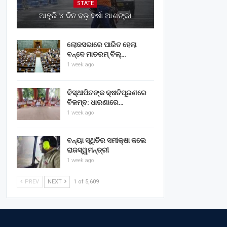
STATE
ଆହୁରି ୪ ଦିନ ବଡ଼ ବର୍ଷା ଆଶଙ୍କା
ଲୋକସଭାରେ ପାରିତ ହେଲା
ବନ୍ଦେ ମାତରମ୍‌ ବିଲ୍‌…
1 week ago
ବିସ୍ଥାପିତଙ୍କ କ୍ଷତିପୂରଣରେ
ବିଳମ୍ବ: ଧାରଣାରେ…
1 week ago
ବନ୍ୟା ସ୍ଥିତିର ସମୀକ୍ଷା କଲେ
ରାଜସ୍ୱମନ୍ତ୍ରୀ
1 week ago
PREV
NEXT
1 of 5,609