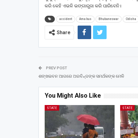
କରି କେହି ଏଭଳି ଭଙ୍ଗାରୁଜା କରି ପାରିବେନି।
accident
Ama bus
Bhubaneswar
Odisha
Share
PREV POST
ଶଙ୍ଖଭବନ ଆଗରେ ଅରବିନ୍ଦଙ୍କ ସମର୍ଥକଙ୍କ ମେଳି
You Might Also Like
STATE
STATE