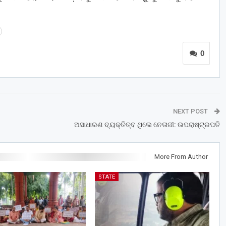
0
NEXT POST
ଅସାଧାରଣ ବ୍ୟକ୍ତିତ୍ବ ଥିଲେ ନେତାଜୀ: ଉପରାଷ୍ଟ୍ରପତି
More From Author
STATE