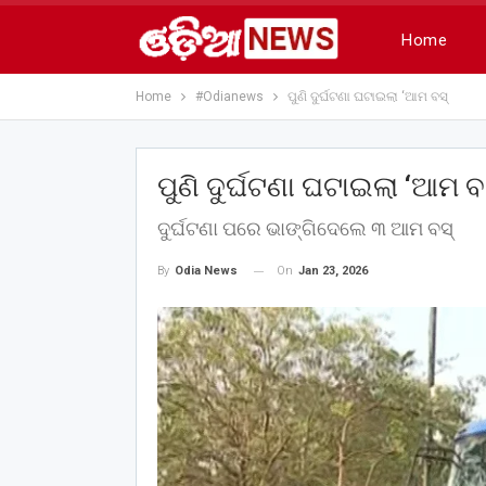
Home
Home
#Odianews
ପୁଣି ଦୁର୍ଘଟଣା ଘଟାଇଲା ‘ଆମ ବସ୍
ପୁଣି ଦୁର୍ଘଟଣା ଘଟାଇଲା ‘ଆମ ବ
ଦୁର୍ଘଟଣା ପରେ ଭାଙ୍ଗିଦେଲେ ୩ ଆମ ବସ୍‌
On
Jan 23, 2026
By
Odia News