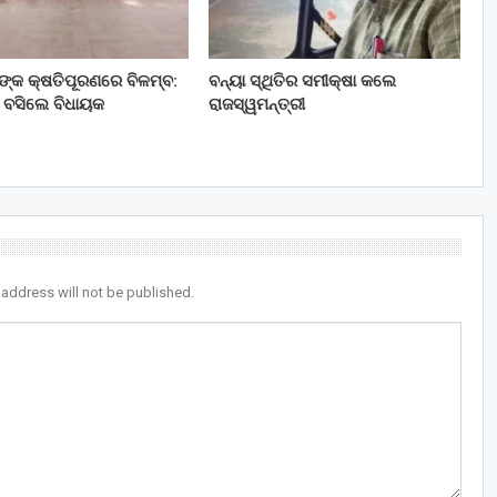
ତଙ୍କ କ୍ଷତିପୂରଣରେ ବିଳମ୍ବ:
ବନ୍ୟା ସ୍ଥିତିର ସମୀକ୍ଷା କଲେ
 ବସିଲେ ବିଧାୟକ
ରାଜସ୍ୱମନ୍ତ୍ରୀ
 address will not be published.