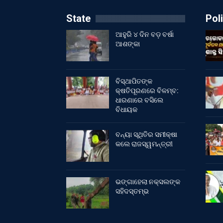
State
Poli
ଆହୁରି ୪ ଦିନ ବଡ଼ ବର୍ଷା
ଆଶଙ୍କା
ବିସ୍ଥାପିତଙ୍କ
କ୍ଷତିପୂରଣରେ ବିଳମ୍ବ:
ଧାରଣାରେ ବସିଲେ
ବିଧାୟକ
ବନ୍ୟା ସ୍ଥିତିର ସମୀକ୍ଷା
କଲେ ରାଜସ୍ୱମନ୍ତ୍ରୀ
ଭଙ୍ଗାହେଲା ନକ୍ସଲଙ୍କ
ସହିଦସ୍ତମ୍ଭ