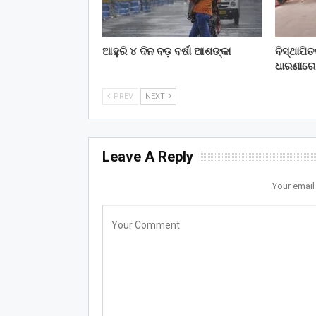
ଆହୁରି ୪ ଦିନ ବଡ଼ ବର୍ଷା ଆଶଙ୍କା
ବିସ୍ଥାପି
ଧାରଣାରେ
PREV
NEXT
Leave A Reply
Your email