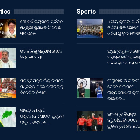
tics
Sports
୫୩ ବର୍ଷ ବୟସରେ ପୂର୍ବତନ
ଏସୀୟ କ୍ରୀଡ଼ା ପାଇଁ
ମନ୍ତ୍ରୀ ସୁଶାନ୍ତ ସିଂହଙ୍କ
ଜଣିଆ ଦଳ ଘୋଷଣା
ପରଲୋକ
ଓଡ଼ିଶାରୁ ଦୁଇ ଖେଳ
ରାଜନୀତିରୁ ସନ୍ୟାସ ନେବେ
ଫ୍ରାନ୍ସକୁ ୬-୪ ଗୋ
ସିଦ୍ଧରମୈୟା
ପରାସ୍ତ କରି ବ୍ରୋଞ
ପଦକ ହାତେଇଲା ଇ
ପ୍ରଶ୍ନପତ୍ର ଲିକ୍ ଉପରେ
ମୀରାବାଈ ଓ ଲଭଲୀ
ମନ୍ତବ୍ୟ ପରେ ନବୀନଙ୍କୁ
ନେବେ ଗ୍ଲାସଗୋ
ବିଜେପିର ନିଶାନା
ରାଜ୍ୟଗୋଷ୍ଠୀ କ୍ର
ଭାରତର…
କାଲିଠୁ ମୌସୁମୀ
ଇଂଲଣ୍ଡ ବିପକ୍ଷ
ଅଧିବେଶନ; ପାଠ୍ୟ ପୁସ୍ତକ
ଦ୍ୱିତୀୟ ଟି-୨୦ରେ
ତ୍ରୁଟି, ରାଜ୍ୟରେ…
ୱିକେଟ୍‌ରେ ହାରିଲା