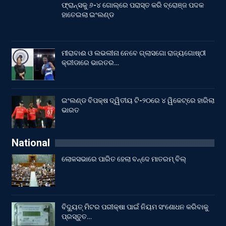
ଫ୍ରାନ୍ସକୁ ୬-୪ ଗୋଲ୍‌ରେ ପରାସ୍ତ କରି ବ୍ରୋଞ୍ଜ ପଦକ
ହାତେଇଲା ଇଂଲଣ୍ଡ
ମୀରାବାଈ ଓ ଲଭଲୀନା ନେବେ ଗ୍ଲାସଗୋ ରାଜ୍ୟଗୋଷ୍ଠୀ
କ୍ରୀଡାରେ ଭାରତର…
ଇଂଲଣ୍ଡ ବିପକ୍ଷ ଦ୍ୱିତୀୟ ଟି-୨୦ରେ ୪ ୱିକେଟ୍‌ରେ ହାରିଲା
ଭାରତ
National
ଲୋକସଭାରେ ପାରିତ ହେଲା ବନ୍ଦେ ମାତରମ୍‌ ବିଲ୍‌
ବିଦ୍ୟୁତ୍ ମିଟର ପରୀକ୍ଷା ପାଇଁ ନିୟମ ସଂଶୋଧନ କରିବାକୁ
ପ୍ରସ୍ତୁତ…