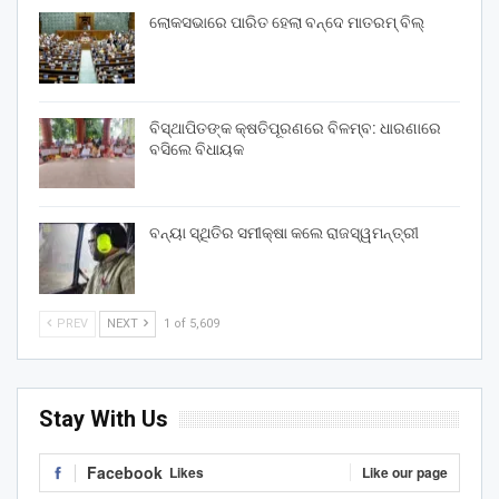
ଲୋକସଭାରେ ପାରିତ ହେଲା ବନ୍ଦେ ମାତରମ୍‌ ବିଲ୍‌
ବିସ୍ଥାପିତଙ୍କ କ୍ଷତିପୂରଣରେ ବିଳମ୍ବ: ଧାରଣାରେ
ବସିଲେ ବିଧାୟକ
ବନ୍ୟା ସ୍ଥିତିର ସମୀକ୍ଷା କଲେ ରାଜସ୍ୱମନ୍ତ୍ରୀ
PREV
NEXT
1 of 5,609
Stay With Us
Facebook
Likes
Like our page