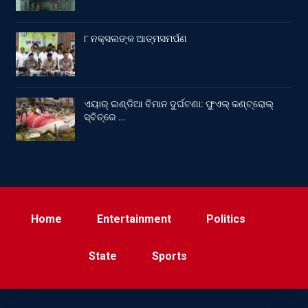
୮ ନକ୍ସଲଙ୍କ ଆତ୍ମସମର୍ପଣ
ଏୟାର୍ ଇଣ୍ଡିଆ ବିମାନ ଦୁର୍ଘଟଣା: ଫୁଏଲ୍‌ କଣ୍ଟ୍ରୋଲ୍‌
ସ୍ବିଚ୍‌ରେ …
Home
Entertainment
Politics
State
Sports