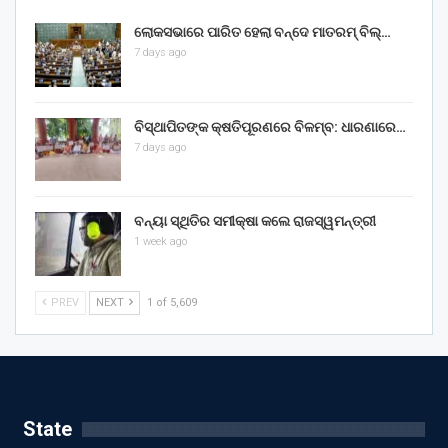
ଲୋକସଭାରେ ପାରିତ ହେଲା ବନ୍ଦେ ମାତରମ୍‌ ବିଲ୍‌…
7 days ago
ବିସ୍ଥାପିତଙ୍କ କ୍ଷତିପୂରଣରେ ବିଳମ୍ବ: ଧାରଣାରେ…
7 days ago
ବନ୍ୟା ସ୍ଥିତିର ସମୀକ୍ଷା କଲେ ରାଜସ୍ୱମନ୍ତ୍ରୀ
1 week ago
PREV
NEXT
1 of 5,609
State