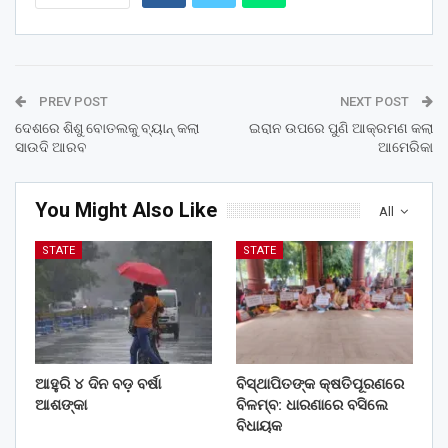
PREV POST
NEXT POST
ଦେଶରେ ଶିଶୁ ବୋତଲକୁ ବ୍ୟାନ୍ କଲା
ଇରାନ ଉପରେ ପୁଣି ଆକ୍ରମଣ କଲା
ସାଉଦି ଆରବ
ଆମେରିକା
You Might Also Like
All
STATE
STATE
ଆହୁରି ୪ ଦିନ ବଡ଼ ବର୍ଷା
ବିସ୍ଥାପିତଙ୍କ କ୍ଷତିପୂରଣରେ
ଆଶଙ୍କା
ବିଳମ୍ବ: ଧାରଣାରେ ବସିଲେ
ବିଧାୟକ