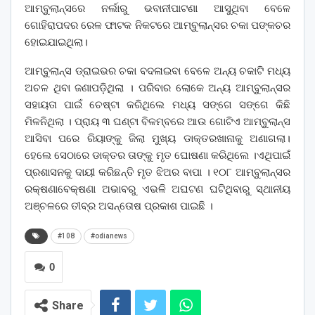
ଆମ୍ବୁଲାନ୍ସରେ ନର୍ଲାରୁ ଭବାନୀପାଟଣା ଆସୁଥିବା ବେଳେ
ଗୋହିରାପଦର ରେଳ ଫାଟକ ନିକଟରେ ଆମ୍ବୁଲାନ୍ସର ଚକା ପଙ୍କଚର
ହୋଇଯାଇଥିଲା।
ଆମ୍ବୁଲାନ୍ସ ଡ୍ରାଇଭର ଚକା ବଦଳାଇବା ବେଳେ ଅନ୍ୟ ଚକାଟି ମଧ୍ୟ
ଅଚଳ ଥିବା ଜଣାପଡ଼ିଥିଲା । ପରିବାର ଲୋକେ ଅନ୍ୟ ଆମ୍ବୁଲାନ୍ସର
ସହାୟତା ପାଇଁ ଚେଷ୍ଟା କରିଥିଲେ ମଧ୍ୟ ସଙ୍ଗେ ସଙ୍ଗେ କିଛି
ମିଳନିଥିଲା । ପ୍ରାୟ ୩ ଘଣ୍ଟା ବିଳମ୍ବରେ ଆଉ ଗୋଟିଏ ଆମ୍ବୁଲାନ୍ସ
ଆସିବା ପରେ ରିୟାଙ୍କୁ ଜିଲା ମୁଖ୍ୟ ଡାକ୍ତରଖାନାକୁ ଅଣାଗଲା।
ହେଲେ ସେଠାରେ ଡାକ୍ତର ତାଙ୍କୁ ମୃତ ଘୋଷଣା କରିଥିଲେ ।ଏଥିପାଇଁ
ପ୍ରଶାସନକୁ ଦାୟୀ କରିଛନ୍ତି ମୃତ ଝିଅର ବାପା । ୧୦୮ ଆମ୍ବୁଲାନ୍ସର
ରକ୍ଷଣାବେକ୍ଷଣା ଅଭାବରୁ ଏଭଳି ଅଘଟଣ ଘଟିଥିବାରୁ ସ୍ଥାନୀୟ
ଅଞ୍ଚଳରେ ତୀବ୍ର ଅସନ୍ତୋଷ ପ୍ରକାଶ ପାଇଛି ।
#108
#odianews
0
Share