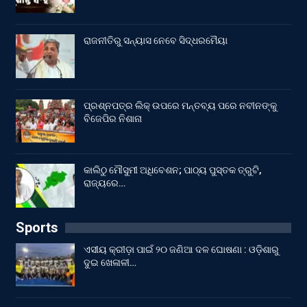
ରାଜନୀତିରୁ ସନ୍ୟାସ ନେବେ ସିଦ୍ଧରମୈୟା
ପ୍ରଶ୍ନପତ୍ର ଲିକ୍ ଉପରେ ମନ୍ତବ୍ୟ ପରେ ନବୀନଙ୍କୁ
ବିଜେପିର ନିଶାନା
କାଲିଠୁ ମୌସୁମୀ ଅଧିବେଶନ; ପାଠ୍ୟ ପୁସ୍ତକ ତ୍ରୁଟି,
ରାଜ୍ୟରେ…
Sports
ଏସୀୟ କ୍ରୀଡ଼ା ପାଇଁ ୨୦ ଜଣିଆ ଦଳ ଘୋଷଣା : ଓଡ଼ିଶାରୁ
ଦୁଇ ଖେଳାଳୀ…