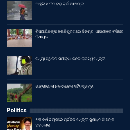
ଆହୁରି ୪ ଦିନ ବଡ଼ ବର୍ଷା ଆଶଙ୍କା
ବିସ୍ଥାପିତଙ୍କ କ୍ଷତିପୂରଣରେ ବିଳମ୍ବ: ଧାରଣାରେ ବସିଲେ
ବିଧାୟକ
ବନ୍ୟା ସ୍ଥିତିର ସମୀକ୍ଷା କଲେ ରାଜସ୍ୱମନ୍ତ୍ରୀ
ଭଙ୍ଗାହେଲା ନକ୍ସଲଙ୍କ ସହିଦସ୍ତମ୍ଭ
Politics
୫୩ ବର୍ଷ ବୟସରେ ପୂର୍ବତନ ମନ୍ତ୍ରୀ ସୁଶାନ୍ତ ସିଂହଙ୍କ
ପରଲୋକ