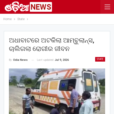
Home
State
ଅଧାବାଟରେ ଅଟକିଲା ଆମ୍ବୁଲାନ୍ସ,
ଚାଲିଗଲା ରୋଗୀର ଜୀବନ
STATE
Last updated
Jul 9, 2026
By
Odia News