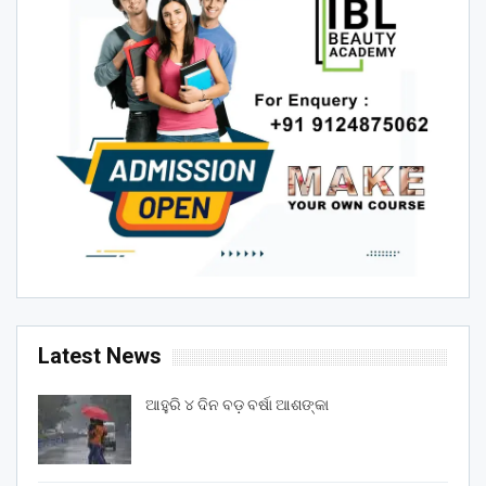
Latest News
ଆହୁରି ୪ ଦିନ ବଡ଼ ବର୍ଷା ଆଶଙ୍କା