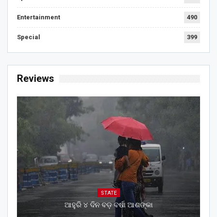
Entertainment
490
Special
399
Reviews
STATE
ଆହୁରି ୪ ଦିନ ବଡ଼ ବର୍ଷା ଆଶଙ୍କା