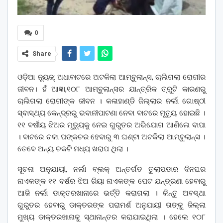
0
Share
ଓଡ଼ିଆ ନ୍ୟୁଜ୍: ଅଧାବାଟରେ ଅଟକିଲା ଆମ୍ବୁଲାନ୍ସ, ଚାଲିଗଲା ରୋଗୀର
ଜୀବନ। ହଁ ଆଜ୍ଞା,୧୦୮ ଆମ୍ବୁଲାନ୍ସର ଯାନ୍ତ୍ରିକ ତ୍ରୁଟି କାରଣରୁ
ଚାଲିଗଲା ରୋଗୀଙ୍କ ଜୀବନ । କଳାହାଣ୍ଡି ଜିଲ୍ଲାର ନର୍ଲା ଗୋଷ୍ଠୀ
ସ୍ବାସ୍ଥ୍ୟ କେନ୍ଦ୍ରରୁ ଭବାନୀପାଟଣା ନେବା ବାଟରେ ମୃତ୍ୟୁ ହୋଇଛି ।
୧୧ ବର୍ଷୀୟ ଝିଅର ମୃତ୍ୟୁକୁ ନେଇ ଗୁରୁତର ଅଭିଯୋଗ ଆଣିଲେ ବାପା
। ବାଟରେ ଚକା ପଙ୍କଚର ହେବାରୁ ୩ ଘଣ୍ଟା ଅଟକିଲା ଆମ୍ବୁଲାନ୍ସ ।
ତେବେ ଅନ୍ୟ ଚକଟି ମଧ୍ୟ ଖରାପ ଥିଲା ।
ସୂଚନା ଅନୁଯାୟୀ, ନର୍ଲା ବ୍ଲକ୍ ଅନ୍ତର୍ଗତ ତୁଲାପଡାର ଦିନଘର
ନାଏକଙ୍କ ୧୧ ବର୍ଷର ଝିଅ ରିୟା ନାଏକଙ୍କ ପେଟ ଯନ୍ତ୍ରଣା ହେବାରୁ
ଆଜି ନର୍ଲା ଡାକ୍ତରଖାନାରେ ଭର୍ତ୍ତି କରାଗଲା । କିନ୍ତୁ ଅବସ୍ଥା
ଗୁରୁତର ହେବାରୁ ଡାକ୍ତରଙ୍କ ପରାମର୍ଶ ଅନୁଯାୟୀ ତାଙ୍କୁ ଜିଲ୍ଲା
ମୁଖ୍ୟ ଡାକ୍ତରଖାନାକୁ ସ୍ଥାନାନ୍ତର କରାଯାଇଥିଲା । ହେଲେ ୧୦୮