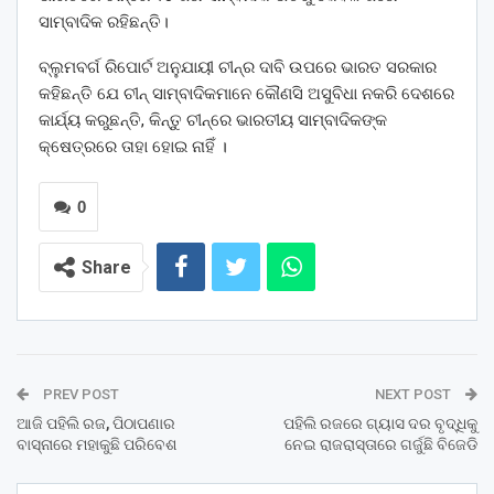
ସାମ୍ବାଦିକ ରହିଛନ୍ତି।
ବ୍ଲୁମବର୍ଗ ରିପୋର୍ଟ ଅନୁଯାୟୀ ଚୀନ୍‌ର ଦାବି ଉପରେ ଭାରତ ସରକାର
କହିଛନ୍ତି ଯେ ଚୀନ୍ ସାମ୍ବାଦିକମାନେ କୌଣସି ଅସୁବିଧା ନକରି ଦେଶରେ
କାର୍ଯ୍ୟ କରୁଛନ୍ତି, କିନ୍ତୁ ଚୀନ୍‌ରେ ଭାରତୀୟ ସାମ୍ବାଦିକଙ୍କ
କ୍ଷେତ୍ରରେ ତାହା ହୋଇ ନାହିଁ ।
0
Share
PREV POST
NEXT POST
ଆଜି ପହିଲି ରଜ, ପିଠାପଣାର
ପହିଲି ରଜରେ ଗ୍ୟାସ ଦର ବୃଦ୍ଧିକୁ
ବାସ୍ନାରେ ମହାକୁଛି ପରିବେଶ
ନେଇ ରାଜରାସ୍ତାରେ ଗର୍ଜୁଛି ବିଜେଡି