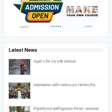
Latest News
ଆହୁରି ୪ ଦିନ ବଡ଼ ବର୍ଷା ଆଶଙ୍କା
ଲୋକସଭାରେ ପାରିତ ହେଲା ବନ୍ଦେ ମାତରମ୍‌ ବିଲ୍‌
ବିସ୍ଥାପିତଙ୍କ କ୍ଷତିପୂରଣରେ ବିଳମ୍ବ: ଧାରଣାରେ