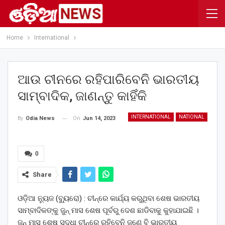
Home
International
ଆଉ ଚୀନରେ ରହିପାରିବେନି ଭାରତୀୟ
ସାମ୍ବାଦିକ, ଜାଣନ୍ତୁ କାହିଁକି
INTERNATIONAL
NATIONAL
On
Jun 14, 2023
By
Odia News
0
Share
ଓଡ଼ିଆ ନ୍ୟୁଜ (ବ୍ୟୁ୍ରୋ) : ଚୀନ୍‌ରେ କାର୍ଯ୍ୟ କରୁଥିବା ଶେଷ ଭାରତୀୟ
ସାମ୍ବାଦିକଙ୍କୁ ଜୁନ୍ ମାସ ଶେଷ ପୂର୍ବରୁ ଦେଶ ଛାଡିବାକୁ କୁହାଯାଇଛି ।
ଜୁନ୍ ମାସ ଶେଷ ସୁଦ୍ଧା ଚୀନ୍‌ରେ ରହିବେନି ଜଣେ ବି ଭାରତୀୟ