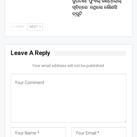
ଦୁର୍ଘଟଣା: ଫୁଏଲ୍‌ କଣ୍ଟ୍ରୋଲ୍‌
ସ୍ବିଚ୍‌ରେ ନଥିଲେ କୌଣସି
ତ୍ରୁଟି
PREV
NEXT
Leave A Reply
Your email address will not be published.