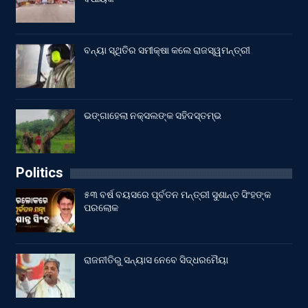
ବନ୍ୟା ସ୍ଥିତିର ସମୀକ୍ଷା କଲେ ରାଜସ୍ୱମନ୍ତ୍ରୀ
ଭଙ୍ଗାହେଲା ନକ୍ସଲଙ୍କ ସହିଦସ୍ତମ୍ଭ
Politics
୫୩ ବର୍ଷ ବୟସରେ ପୂର୍ବତନ ମନ୍ତ୍ରୀ ସୁଶାନ୍ତ ସିଂହଙ୍କ
ପରଲୋକ
ରାଜନୀତିରୁ ସନ୍ୟାସ ନେବେ ସିଦ୍ଧରମୈୟା