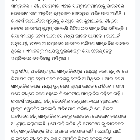
ସାମ୍ବାଦିକ । ଚୀନ୍ ସୋମବାର ଏହାର ସାମ୍ବାଦିକମାନଙ୍କୁ ଭାରତରେ
ଭେଦଭାବ ଏବଂ ଅନୁଚିତ୍ ବ୍ୟବହାର ହୋଇଥିବା ଅଭିଯୋଗ ଆଣିଛି ।
ରଏଟର୍ସ ରିପୋର୍ଟରେ ସୂତ୍ରକୁ ଉଦ୍ଧୃତ କରି କୁହାଯାଇଛି, ଚୀନ୍‌ରେ
କେବଳ ଭାରତୀୟ ନ୍ୟୁଜ୍ ଏଜେନ୍ସି ପିଟିଆଇର ସାମ୍ବାଦିକ ରହିଛନ୍ତି ।
ଭିସା ସମାପ୍ତ ହେବା ପରେ ସେ ମଧ୍ୟ ଭାରତ ଆସିବେ । ରିପୋର୍ଟ
ଅନୁଯାୟୀ, ୨୦୨୩ ଆରମ୍ଭରେ ଭାରତର ଚାରିଜଣ ସାମ୍ବାଦିକ ଚୀନରେ
ଥିଲେ । ଏମାନଙ୍କ ମଧ୍ୟରୁ ଦୁଇଜଣଙ୍କ ଭିସା ଫ୍ରିଜ୍ ହେତୁ
ଏପ୍ରିଲରେ ଫେରିବାକୁ ପଡିଥିଲା ।
ଏଥି ସହିତ, ଅବଶିଷ୍ଟ ଦୁଇ ସାମ୍ବାଦିକଙ୍କ ମଧ୍ୟରୁ ଜଣେ ଜୁନ୍ ୧୧ ରେ
ଭିସା ସମାପ୍ତ ହେବା ପରେ ଦେଶକୁ ଫେରି ଆସିଥିଲେ । ଆଉ ଶେଷ
ସାମ୍ବାଦିକ ଜଣକ ମଧ୍ୟ ଜୁନ୍ ଶେଷ ସୁଦ୍ଧା ଭାରତ ଫେରିବେ । ଯାହା
ପରେ ଚୀନ୍ରେ ଜଣେ ହେଲେ ବି ଭାରତୀୟ ସାମ୍ବାଦିକ ରହିବେ ନାହିଁ ।
ରଏଟର୍ସ ଅନୁଯାୟୀ, ଚୀନ୍ ବୈଦେଶିକ ମନ୍ତ୍ରଣାଳୟର ମୁଖପାତ୍ର
ୱାଙ୍ଗ ୱେନବିନ ଗତକାଲି ଅଭିଯୋଗ କରିଛନ୍ତି ଯେ, ନିକଟ
ଅତୀତରେ ଚୀନ୍ ସାମ୍ବାଦିକ ମାନଙ୍କୁ ଭାରତରେ ଭେଦଭାବ କରାଯାଇ
ଅନ୍ୟାୟ କରାଯାଇଛି । ସେ ଦାବି କରିଛନ୍ତି ଯେ୨୦୨୦ ରୁ ଭାରତରେ
ଚୀନ୍ ସାମ୍ବାଦିକଙ୍କ ଭିସା ଗ୍ରହଣ କରାଯାଇ ନାହିଁ । ଯେଉଁଥି ପାଇଁ
ଭାରତରେ ଚୀନ୍‌ରେ ୧୪ ଜଣ ସାମ୍ବାଦିକ ଭିତରୁ କେବଳ ଜଣେ