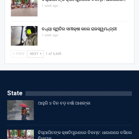
1 week ago
ବନ୍ୟା ସ୍ଥିତିର ସମୀକ୍ଷା କଲେ ରାଜସ୍ୱମନ୍ତ୍ରୀ
1 week ago
PREV
NEXT
1 of 5,609
State
ଆହୁରି ୪ ଦିନ ବଡ଼ ବର୍ଷା ଆଶଙ୍କା
ବିସ୍ଥାପିତଙ୍କ କ୍ଷତିପୂରଣରେ ବିଳମ୍ବ: ଧାରଣାରେ ବସିଲେ
ବିଧାୟକ