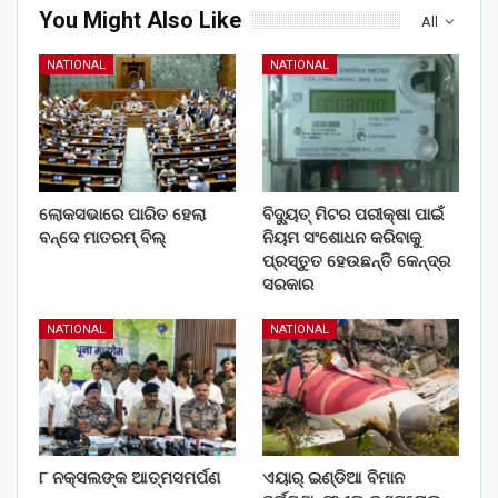
You Might Also Like
All
NATIONAL
NATIONAL
ଲୋକସଭାରେ ପାରିତ ହେଲା
ବିଦ୍ୟୁତ୍ ମିଟର ପରୀକ୍ଷା ପାଇଁ
ବନ୍ଦେ ମାତରମ୍‌ ବିଲ୍‌
ନିୟମ ସଂଶୋଧନ କରିବାକୁ
ପ୍ରସ୍ତୁତ ହେଉଛନ୍ତି କେନ୍ଦ୍ର
ସରକାର
NATIONAL
NATIONAL
୮ ନକ୍ସଲଙ୍କ ଆତ୍ମସମର୍ପଣ
ଏୟାର୍ ଇଣ୍ଡିଆ ବିମାନ