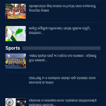
ପ୍ରଶ୍ନପତ୍ର ଲିକ୍ ଉପରେ ମନ୍ତବ୍ୟ ପରେ ନବୀନଙ୍କୁ
ବିଜେପିର ନିଶାନା
କାଲିଠୁ ମୌସୁମୀ ଅଧିବେଶନ; ପାଠ୍ୟ ପୁସ୍ତକ ତ୍ରୁଟି,
ରାଜ୍ୟରେ…
Sports
ଏସୀୟ କ୍ରୀଡ଼ା ପାଇଁ ୨୦ ଜଣିଆ ଦଳ ଘୋଷଣା : ଓଡ଼ିଶାରୁ
ଦୁଇ ଖେଳାଳୀ…
ଫ୍ରାନ୍ସକୁ ୬-୪ ଗୋଲ୍‌ରେ ପରାସ୍ତ କରି ବ୍ରୋଞ୍ଜ ପଦକ
ହାତେଇଲା ଇଂଲଣ୍ଡ
ମୀରାବାଈ ଓ ଲଭଲୀନା ନେବେ ଗ୍ଲାସଗୋ ରାଜ୍ୟଗୋଷ୍ଠୀ
କ୍ରୀଡାରେ ଭାରତର…