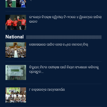
ଇଂଲଣ୍ଡ ବିପକ୍ଷ ଦ୍ୱିତୀୟ ଟି-୨୦ରେ ୪ ୱିକେଟ୍‌ରେ ହାରିଲା
ଭାରତ
National
ଲୋକସଭାରେ ପାରିତ ହେଲା ବନ୍ଦେ ମାତରମ୍‌ ବିଲ୍‌
ବିଦ୍ୟୁତ୍ ମିଟର ପରୀକ୍ଷା ପାଇଁ ନିୟମ ସଂଶୋଧନ କରିବାକୁ
ପ୍ରସ୍ତୁତ…
୮ ନକ୍ସଲଙ୍କ ଆତ୍ମସମର୍ପଣ