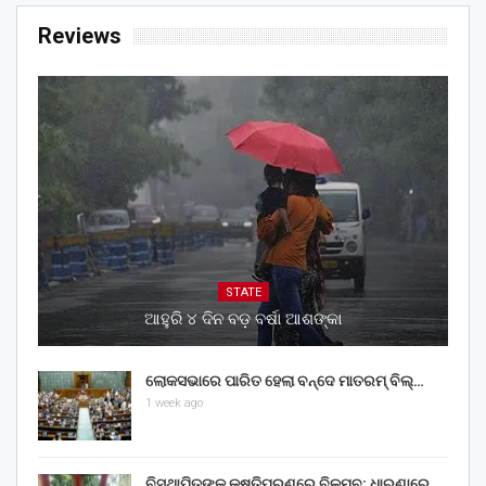
Reviews
STATE
ଆହୁରି ୪ ଦିନ ବଡ଼ ବର୍ଷା ଆଶଙ୍କା
ଲୋକସଭାରେ ପାରିତ ହେଲା ବନ୍ଦେ ମାତରମ୍‌ ବିଲ୍‌…
1 week ago
ବିସ୍ଥାପିତଙ୍କ କ୍ଷତିପୂରଣରେ ବିଳମ୍ବ: ଧାରଣାରେ…