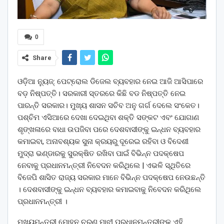
0
Share
ଓଡ଼ିଆ ନ୍ୟୁଜ୍: ପେଟ୍ରୋଲ ଡିଜେଲ ବ୍ୟବହାର ନେଇ ଆଜି ଆସିପାରେ
ବଡ଼ ନିଷ୍ପତ୍ତି। ସରକାରୀ ସ୍ତରରେ କିଛି ବଡ ନିଷ୍ପତ୍ତି ନେଇ
ପାରନ୍ତି ସରକାର। ମୁଖ୍ୟ ଶାସନ ସଚିବ ଅନୁ ଗର୍ଗ ଦେଲେ ସଂକେତ।
ପଶ୍ଚିମ ଏସିଆରେ ଦେଖା ଦେଇଥିବା ଶକ୍ତି ସଙ୍କଟ ଏବଂ ଯୋଗାଣ
ଶୃଙ୍ଖଳାରେ ବାଧା ଉପଜିବା ପରେ ଦେଶବାସୀଙ୍କୁ ଇନ୍ଧନ ବ୍ୟବହାର
କମାଇବା, ଅନାବଶ୍ୟକ ସୁନା କ୍ରୟରୁ ଦୂରେଇ ରହିବା ଓ ବିଦେଶୀ
ମୁଦ୍ରା ଭଣ୍ଡାରକୁ ସୁରକ୍ଷିତ ରଖିବା ପାଇଁ ବିଭିନ୍ନ ପଦକ୍ଷେପ
ନେବାକୁ ପ୍ରଧାନମନ୍ତ୍ରୀ ନିବେଦନ କରିଥିଲେ | ଏଭଳି ସ୍ଥିତିରେ
ବିଜେପି ଶାସିତ ରାଜ୍ୟ ସରକାର ମାନେ ବିଭିନ୍ନ ପଦକ୍ଷେପ ନେଉଛନ୍ତି
। ଦେଶବାସୀଙ୍କୁ ଇନ୍ଧନ ବ୍ୟବହାର କମାଇବାକୁ ନିବେଦନ କରିଥିଲେ
ପ୍ରଧାନମନ୍ତ୍ରୀ ।
ମୁଖ୍ୟମନ୍ତ୍ରୀ ମୋହନ ଚରଣ ମାଝୀ ପ୍ରଧାନମନ୍ତ୍ରୀଙ୍କ ଏହି