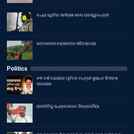
ବନ୍ୟା ସ୍ଥିତିର ସମୀକ୍ଷା କଲେ ରାଜସ୍ୱମନ୍ତ୍ରୀ
ଭଙ୍ଗାହେଲା ନକ୍ସଲଙ୍କ ସହିଦସ୍ତମ୍ଭ
Politics
୫୩ ବର୍ଷ ବୟସରେ ପୂର୍ବତନ ମନ୍ତ୍ରୀ ସୁଶାନ୍ତ ସିଂହଙ୍କ
ପରଲୋକ
ରାଜନୀତିରୁ ସନ୍ୟାସ ନେବେ ସିଦ୍ଧରମୈୟା