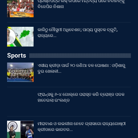
ପ୍ରଶ୍ନପତ୍ର ଲିକ୍ ଉପରେ ମନ୍ତବ୍ୟ ପରେ ନବୀନଙ୍କୁ
ବିଜେପିର ନିଶାନା
କାଲିଠୁ ମୌସୁମୀ ଅଧିବେଶନ; ପାଠ୍ୟ ପୁସ୍ତକ ତ୍ରୁଟି,
ରାଜ୍ୟରେ…
Sports
ଏସୀୟ କ୍ରୀଡ଼ା ପାଇଁ ୨୦ ଜଣିଆ ଦଳ ଘୋଷଣା : ଓଡ଼ିଶାରୁ
ଦୁଇ ଖେଳାଳୀ…
ଫ୍ରାନ୍ସକୁ ୬-୪ ଗୋଲ୍‌ରେ ପରାସ୍ତ କରି ବ୍ରୋଞ୍ଜ ପଦକ
ହାତେଇଲା ଇଂଲଣ୍ଡ
ମୀରାବାଈ ଓ ଲଭଲୀନା ନେବେ ଗ୍ଲାସଗୋ ରାଜ୍ୟଗୋଷ୍ଠୀ
କ୍ରୀଡାରେ ଭାରତର…