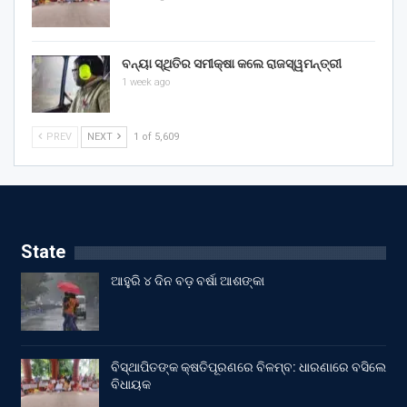
ବନ୍ୟା ସ୍ଥିତିର ସମୀକ୍ଷା କଲେ ରାଜସ୍ୱମନ୍ତ୍ରୀ
1 week ago
PREV
NEXT
1 of 5,609
State
ଆହୁରି ୪ ଦିନ ବଡ଼ ବର୍ଷା ଆଶଙ୍କା
ବିସ୍ଥାପିତଙ୍କ କ୍ଷତିପୂରଣରେ ବିଳମ୍ବ: ଧାରଣାରେ ବସିଲେ
ବିଧାୟକ