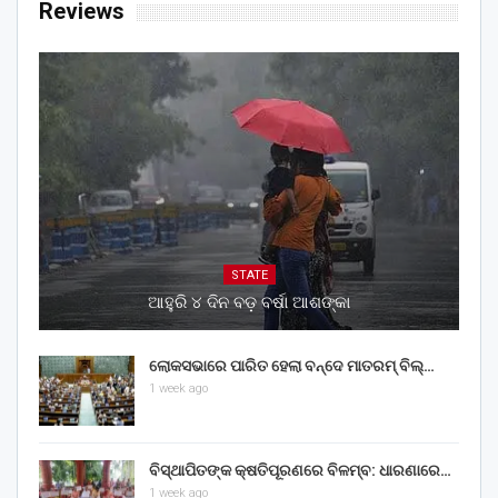
Reviews
STATE
ଆହୁରି ୪ ଦିନ ବଡ଼ ବର୍ଷା ଆଶଙ୍କା
ଲୋକସଭାରେ ପାରିତ ହେଲା ବନ୍ଦେ ମାତରମ୍‌ ବିଲ୍‌…
1 week ago
ବିସ୍ଥାପିତଙ୍କ କ୍ଷତିପୂରଣରେ ବିଳମ୍ବ: ଧାରଣାରେ…
1 week ago