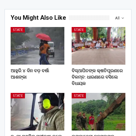
You Might Also Like
All
STATE
STATE
ଆହୁରି ୪ ଦିନ ବଡ଼ ବର୍ଷା
ବିସ୍ଥାପିତଙ୍କ କ୍ଷତିପୂରଣରେ
ଆଶଙ୍କା
ବିଳମ୍ବ: ଧାରଣାରେ ବସିଲେ
ବିଧାୟକ
STATE
STATE