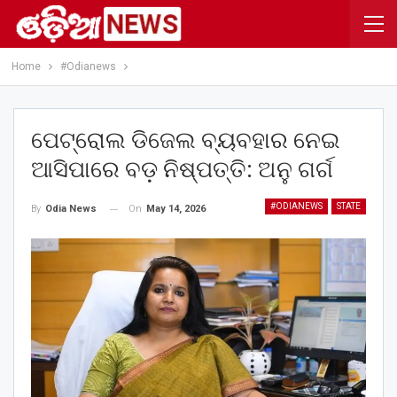
Home
#Odianews
ପେଟ୍ରୋଲ ଡିଜେଲ ବ୍ୟବହାର ନେଇ
ଆସିପାରେ ବଡ଼ ନିଷ୍ପତ୍ତି: ଅନୁ ଗର୍ଗ
#ODIANEWS
STATE
On
May 14, 2026
By
Odia News