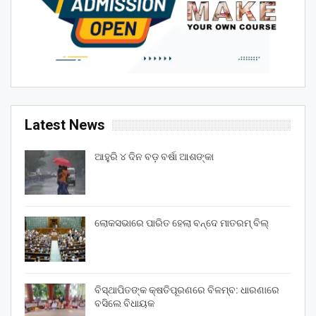
Latest News
ଆହୁରି ୪ ଦିନ ବଡ଼ ବର୍ଷା ଆଶଙ୍କା
ଲୋକସଭାରେ ପାରିତ ହେଲା ବନ୍ଦେ ମାତରମ୍‌ ବିଲ୍‌
ବିସ୍ଥାପିତଙ୍କ କ୍ଷତିପୂରଣରେ ବିଳମ୍ବ: ଧାରଣାରେ
ବସିଲେ ବିଧାୟକ