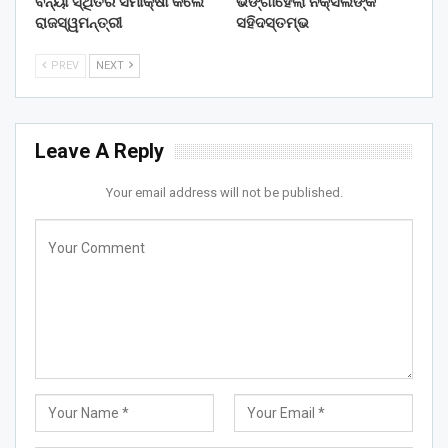
ବନ୍ୟା ସ୍ଥିତିର ସମୀକ୍ଷା କଲେ
ଭଙ୍ଗାହେଲା ନକ୍ସଲଙ୍କ
ରାଜସ୍ୱମନ୍ତ୍ରୀ
ସହିଦସ୍ତମ୍ଭ
PREV
NEXT
Leave A Reply
Your email address will not be published.