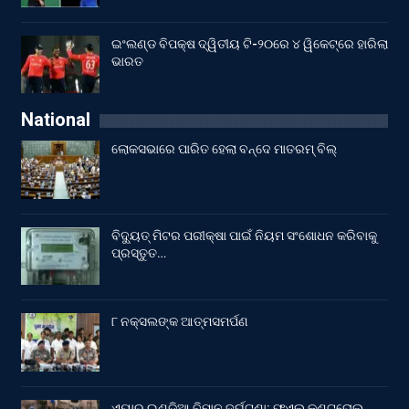
ଇଂଲଣ୍ଡ ବିପକ୍ଷ ଦ୍ୱିତୀୟ ଟି-୨୦ରେ ୪ ୱିକେଟ୍‌ରେ ହାରିଲା
ଭାରତ
National
ଲୋକସଭାରେ ପାରିତ ହେଲା ବନ୍ଦେ ମାତରମ୍‌ ବିଲ୍‌
ବିଦ୍ୟୁତ୍ ମିଟର ପରୀକ୍ଷା ପାଇଁ ନିୟମ ସଂଶୋଧନ କରିବାକୁ
ପ୍ରସ୍ତୁତ…
୮ ନକ୍ସଲଙ୍କ ଆତ୍ମସମର୍ପଣ
ଏୟାର୍ ଇଣ୍ଡିଆ ବିମାନ ଦୁର୍ଘଟଣା: ଫୁଏଲ୍‌ କଣ୍ଟ୍ରୋଲ୍‌