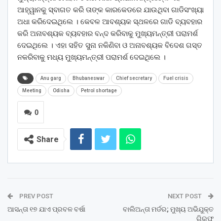
ଆହ୍ୱାନକୁ ସ୍ବାଗତ କରି ତାଙ୍କ କାରକେଡରେ ଯାଉଥିବା ଗାଡିସଂଖ୍ୟା
ଅଧା କରିଦେଇଥିଲେ । କେବଳ ଆବଶ୍ୟକ ସ୍ଥଳରେ ଗାଡି ବ୍ୟବହାର
କରି ଅନାବଶ୍ୟକ ବ୍ୟବହାର ବନ୍ଦ କରିବାକୁ ମୁଖ୍ୟମନ୍ତ୍ରୀ ପରାମର୍ଶ
ଦେଇଥିଲେ । ଏହା ସହିତ ସୁନା ନକିଣିବା ଓ ଅନାବଶ୍ୟକ ବିଦେଶ ଗସ୍ତ
ନକରିବାକୁ ମଧ୍ୟ ମୁଖ୍ୟମନ୍ତ୍ରୀ ପରାମର୍ଶ ଦେଇଥିଲେ ।
Anu garg
Bhubaneswar
Chief secretary
Fuel crisis
Meeting
Odisha
Petrol shortage
0
Share
PREV POST
NEXT POST
ଆସନ୍ତା ୧୭ ଯାଏ ପ୍ରବଳ ବର୍ଷା
ବାଲିଅନ୍ତା ମର୍ଡର; ମୁଖ୍ୟ ଅଭିଯୁକ୍ତ
ଗିରଫ