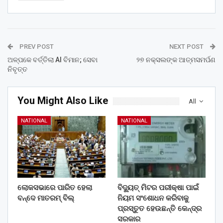
PREV POST
NEXT POST
ଅଳ୍ପକେ ବର୍ତ୍ତିଲା AI ବିମାନ; ସେବା
୨୭ ନକ୍ସଲଙ୍କ ଆତ୍ମସମର୍ପଣ
ନିବୃତ୍ତ
You Might Also Like
All
NATIONAL
NATIONAL
ଲୋକସଭାରେ ପାରିତ ହେଲା
ବିଦ୍ୟୁତ୍ ମିଟର ପରୀକ୍ଷା ପାଇଁ
ବନ୍ଦେ ମାତରମ୍‌ ବିଲ୍‌
ନିୟମ ସଂଶୋଧନ କରିବାକୁ
ପ୍ରସ୍ତୁତ ହେଉଛନ୍ତି କେନ୍ଦ୍ର
ସରକାର