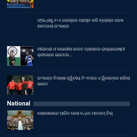
ଫ୍ରାନ୍ସକୁ ୬-୪ ଗୋଲ୍‌ରେ ପରାସ୍ତ କରି ବ୍ରୋଞ୍ଜ ପଦକ
ହାତେଇଲା ଇଂଲଣ୍ଡ
ମୀରାବାଈ ଓ ଲଭଲୀନା ନେବେ ଗ୍ଲାସଗୋ ରାଜ୍ୟଗୋଷ୍ଠୀ
କ୍ରୀଡାରେ ଭାରତର…
ଇଂଲଣ୍ଡ ବିପକ୍ଷ ଦ୍ୱିତୀୟ ଟି-୨୦ରେ ୪ ୱିକେଟ୍‌ରେ ହାରିଲା
ଭାରତ
National
ଲୋକସଭାରେ ପାରିତ ହେଲା ବନ୍ଦେ ମାତରମ୍‌ ବିଲ୍‌