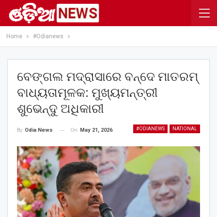
Home
#Odianews
ବେଙ୍ଗଲ ମଦ୍ରାସାରେ ବନ୍ଦେ ମାତରମ୍‌
ବାଧ୍ୟତାମୂଳକ: ମୁଖ୍ୟମନ୍ତ୍ରୀ
ଶୁଭେନ୍ଦୁ ଅଧିକାରୀ
#ODIANEWS
NATIONAL
On
May 21, 2026
By
Odia News