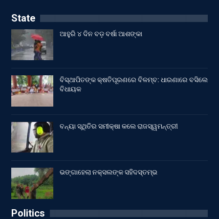
State
ଆହୁରି ୪ ଦିନ ବଡ଼ ବର୍ଷା ଆଶଙ୍କା
ବିସ୍ଥାପିତଙ୍କ କ୍ଷତିପୂରଣରେ ବିଳମ୍ବ: ଧାରଣାରେ ବସିଲେ
ବିଧାୟକ
ବନ୍ୟା ସ୍ଥିତିର ସମୀକ୍ଷା କଲେ ରାଜସ୍ୱମନ୍ତ୍ରୀ
ଭଙ୍ଗାହେଲା ନକ୍ସଲଙ୍କ ସହିଦସ୍ତମ୍ଭ
Politics