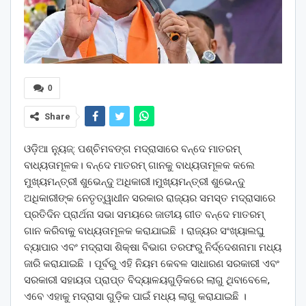
0
Share
ଓଡ଼ିଆ ନ୍ୟୁଜ୍: ପଶ୍ଚିମବଙ୍ଗ ମଦ୍ରାସାରେ ବନ୍ଦେ ମାତରମ୍‌
ବାଧ୍ୟତାମୂଳକ। ବନ୍ଦେ ମାତରମ୍‌ ଗାନକୁ ବାଧ୍ୟତାମୂଳକ କଲେ
ମୁଖ୍ୟମନ୍ତ୍ରୀ ଶୁଭେନ୍ଦୁ ଅଧିକାରୀ।ମୁଖ୍ୟମନ୍ତ୍ରୀ ଶୁଭେନ୍ଦୁ
ଅଧିକାରୀଙ୍କ ନେତୃତ୍ୱାଧୀନ ସରକାର ରାଜ୍ୟର ସମସ୍ତ ମଦ୍ରାସାରେ
ପ୍ରତିଦିନ ପ୍ରାର୍ଥନା ସଭା ସମୟରେ ଜାତୀୟ ଗୀତ ବନ୍ଦେ ମାତରମ୍
ଗାନ କରିବାକୁ ବାଧ୍ୟତାମୂଳକ କରାଯାଇଛି । ରାଜ୍ୟର ସଂଖ୍ୟାଲଘୁ
ବ୍ୟାପାର ଏବଂ ମଦ୍ରାସା ଶିକ୍ଷା ବିଭାଗ ତରଫରୁ ନିର୍ଦ୍ଦେଶନାମା ମଧ୍ୟ
ଜାରି କରାଯାଇଛି । ପୂର୍ବରୁ ଏହି ନିୟମ କେବଳ ସାଧାରଣ ସରକାରୀ ଏବଂ
ସରକାରୀ ସହାୟତା ପ୍ରାପ୍ତ ବିଦ୍ୟାଳୟଗୁଡ଼ିକରେ ଲାଗୁ ଥିବାବେଳେ,
ଏବେ ଏହାକୁ ମଦ୍ରାସା ଗୁଡ଼ିକ ପାଇଁ ମଧ୍ୟ ଲାଗୁ କରାଯାଇଛି ।