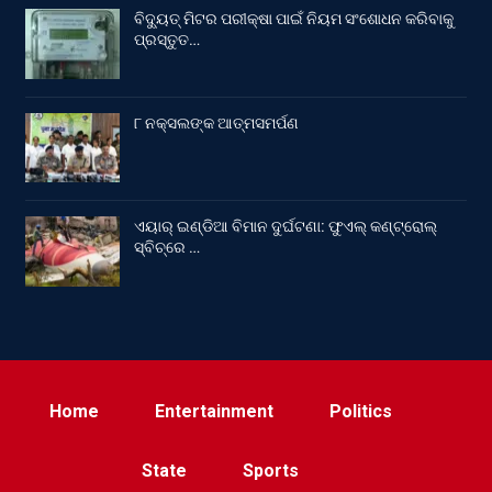
ବିଦ୍ୟୁତ୍ ମିଟର ପରୀକ୍ଷା ପାଇଁ ନିୟମ ସଂଶୋଧନ କରିବାକୁ
ପ୍ରସ୍ତୁତ…
୮ ନକ୍ସଲଙ୍କ ଆତ୍ମସମର୍ପଣ
ଏୟାର୍ ଇଣ୍ଡିଆ ବିମାନ ଦୁର୍ଘଟଣା: ଫୁଏଲ୍‌ କଣ୍ଟ୍ରୋଲ୍‌
ସ୍ବିଚ୍‌ରେ …
Home
Entertainment
Politics
State
Sports