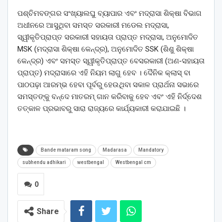
ପଶ୍ଚିମବଙ୍ଗର ସଂଖ୍ୟାଲଘୁ ବ୍ୟାପାର ଏବଂ ମଦ୍ରାସା ଶିକ୍ଷା ବିଭାଗ
ଅଧୀନରେ ଆସୁଥିବା ସମସ୍ତ ସରକାରୀ ମଡେଲ ମଦ୍ରାସା,
ସ୍ୱୀକୃତିପ୍ରାପ୍ତ ସରକାରୀ ସହାୟତା ପ୍ରାପ୍ତ ମଦ୍ରାସା, ଅନୁମୋଦିତ
MSK (ମଦ୍ରାସା ଶିକ୍ଷା କେନ୍ଦ୍ର), ଅନୁମୋଦିତ SSK (ଶିଶୁ ଶିକ୍ଷା
କେନ୍ଦ୍ର) ଏବଂ ସମସ୍ତ ସ୍ୱୀକୃତିପ୍ରାପ୍ତ ବେସରକାରୀ (ଅଣ-ସହାୟତା
ପ୍ରାପ୍ତ) ମଦ୍ରାସାରେ ଏହି ନିୟମ ଲାଗୁ ହେବ । ଦୈନିକ କ୍ଲାସ୍ ବା
ପାଠପଢ଼ା ଆରମ୍ଭ ହେବା ପୂର୍ବରୁ ହେଉଥିବା ସକାଳ ପ୍ରାର୍ଥନା ସଭାରେ
ସମସ୍ତଙ୍କୁ ବନ୍ଦେ ମାତରମ୍ ଗାନ କରିବାକୁ ହେବ ଏବଂ ଏହି ନିର୍ଦ୍ଦେଶ
ତତ୍କାଳ ପ୍ରଭାବରୁ ସାରା ରାଜ୍ୟରେ କାର୍ଯ୍ୟକାରୀ କରାଯାଇଛି ।
Bande mataram song
Madarasa
Mandatory
subhendu adhikari
westbengal
Westbengal cm
0
Share