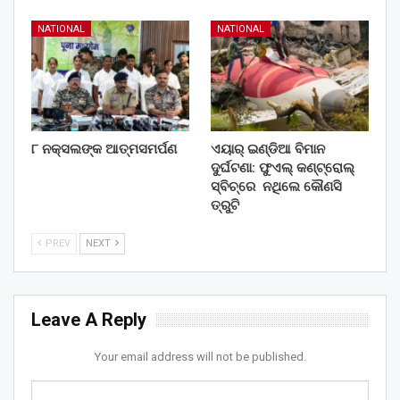
NATIONAL
NATIONAL
୮ ନକ୍ସଲଙ୍କ ଆତ୍ମସମର୍ପଣ
ଏୟାର୍ ଇଣ୍ଡିଆ ବିମାନ
ଦୁର୍ଘଟଣା: ଫୁଏଲ୍‌ କଣ୍ଟ୍ରୋଲ୍‌
ସ୍ବିଚ୍‌ରେ ନଥିଲେ କୌଣସି
ତ୍ରୁଟି
PREV
NEXT
Leave A Reply
Your email address will not be published.