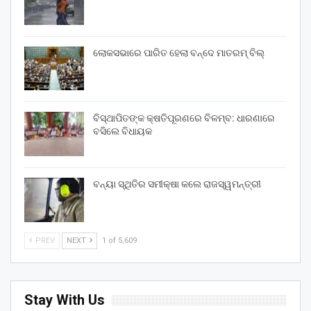
ଲୋକସଭାରେ ପାରିତ ହେଲା ବନ୍ଦେ ମାତରମ୍‌ ବିଲ୍‌
ବିସ୍ଥାପିତଙ୍କ କ୍ଷତିପୂରଣରେ ବିଳମ୍ବ: ଧାରଣାରେ
ବସିଲେ ବିଧାୟକ
ବନ୍ୟା ସ୍ଥିତିର ସମୀକ୍ଷା କଲେ ରାଜସ୍ୱମନ୍ତ୍ରୀ
PREV
NEXT
1 of 5,609
Stay With Us