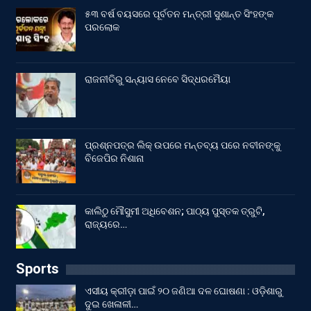
୫୩ ବର୍ଷ ବୟସରେ ପୂର୍ବତନ ମନ୍ତ୍ରୀ ସୁଶାନ୍ତ ସିଂହଙ୍କ
ପରଲୋକ
ରାଜନୀତିରୁ ସନ୍ୟାସ ନେବେ ସିଦ୍ଧରମୈୟା
ପ୍ରଶ୍ନପତ୍ର ଲିକ୍ ଉପରେ ମନ୍ତବ୍ୟ ପରେ ନବୀନଙ୍କୁ
ବିଜେପିର ନିଶାନା
କାଲିଠୁ ମୌସୁମୀ ଅଧିବେଶନ; ପାଠ୍ୟ ପୁସ୍ତକ ତ୍ରୁଟି,
ରାଜ୍ୟରେ…
Sports
ଏସୀୟ କ୍ରୀଡ଼ା ପାଇଁ ୨୦ ଜଣିଆ ଦଳ ଘୋଷଣା : ଓଡ଼ିଶାରୁ
ଦୁଇ ଖେଳାଳୀ…