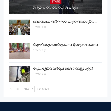
STATE
ଆହୁରି ୪ ଦିନ ବଡ଼ ବର୍ଷା ଆଶଙ୍କା
ଲୋକସଭାରେ ପାରିତ ହେଲା ବନ୍ଦେ ମାତରମ୍‌ ବିଲ୍‌…
1 week ago
ବିସ୍ଥାପିତଙ୍କ କ୍ଷତିପୂରଣରେ ବିଳମ୍ବ: ଧାରଣାରେ…
1 week ago
ବନ୍ୟା ସ୍ଥିତିର ସମୀକ୍ଷା କଲେ ରାଜସ୍ୱମନ୍ତ୍ରୀ
1 week ago
PREV
NEXT
1 of 5,609