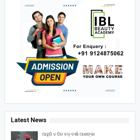
Latest News
ଆହୁରି ୪ ଦିନ ବଡ଼ ବର୍ଷା ଆଶଙ୍କା