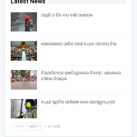
Latest News
ଆହୁରି ୪ ଦିନ ବଡ଼ ବର୍ଷା ଆଶଙ୍କା
ଲୋକସଭାରେ ପାରିତ ହେଲା ବନ୍ଦେ ମାତରମ୍‌ ବିଲ୍‌
ବିସ୍ଥାପିତଙ୍କ କ୍ଷତିପୂରଣରେ ବିଳମ୍ବ: ଧାରଣାରେ
ବସିଲେ ବିଧାୟକ
ବନ୍ୟା ସ୍ଥିତିର ସମୀକ୍ଷା କଲେ ରାଜସ୍ୱମନ୍ତ୍ରୀ
PREV
NEXT
1 of 5,609