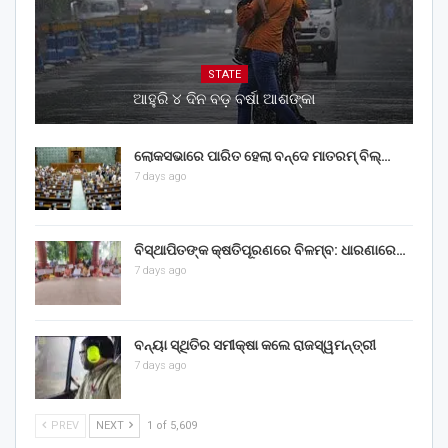
STATE
ଆହୁରି ୪ ଦିନ ବଡ଼ ବର୍ଷା ଆଶଙ୍କା
ଲୋକସଭାରେ ପାରିତ ହେଲା ବନ୍ଦେ ମାତରମ୍‌ ବିଲ୍‌…
7 days ago
ବିସ୍ଥାପିତଙ୍କ କ୍ଷତିପୂରଣରେ ବିଳମ୍ବ: ଧାରଣାରେ…
7 days ago
ବନ୍ୟା ସ୍ଥିତିର ସମୀକ୍ଷା କଲେ ରାଜସ୍ୱମନ୍ତ୍ରୀ
7 days ago
PREV
NEXT
1 of 5,609