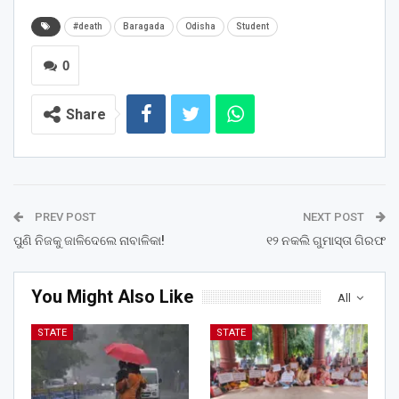
#death
Baragada
Odisha
Student
0
Share
PREV POST
NEXT POST
ପୁଣି ନିଜକୁ ଜାଳିଦେଲେ ନାବାଳିକା!
୧୨ ନକଲି ଗୁମାସ୍ତା ଗିରଫ
You Might Also Like
All
STATE
STATE