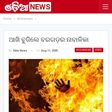
Home
#Odianews
ଆଖି ବୁଜିଲେ ବରଗଡ଼ର ନାବାଳିକା
#ODIANEWS
STATE
On
Aug 11, 2025
By
Odia News