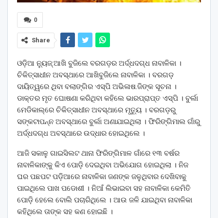
0
Share
ଓଡ଼ିଆ ନ୍ୟୁଜ୍:ଆଖି ବୁଜିଲେ ବରଗଡ଼ର ଅର୍ଦ୍ଧଦଗ୍ଧ ନାବାଳିକା ।
ଚିକିତ୍ସାଧୀନ ଅବସ୍ଥାରେ ଆଖିବୁଜିଲେ ନାବାଳିକା । ବରଗଡ଼
ଦାୟିତ୍ୱରେ ଥିବା ବଲାଙ୍ଗିର ଏସ୍‌ପି ଅଭିଳାଷ.ଜିଙ୍କ ସୂଚନା ।
ଡାକ୍ତର ମୃତ ଘୋଷଣା କରିଥିବା କହିଲେ ଭାରପ୍ରାପ୍ତ ଏସ୍‌ପି । ବୁର୍ଲା
ମେଡିକାଲ୍‌ରେ ଚିକିତ୍ସାଧୀନ ଅବସ୍ଥାରେ ମୃତ୍ୟୁ । ବରଗଡ଼ରୁ
ସଙ୍କଟାପନ୍ନ ଅବସ୍ଥାରେ ବୁର୍ଲା ଅଣାଯାଇଥିଲା । ଫିରିଙ୍ଗିମାଲ ଗାଁରୁ
ଅର୍ଦ୍ଧଦଗ୍ଧ ଅବସ୍ଥାରେ ଉଦ୍ଧାର ହୋଇଥିଲେ ।
ଆଜି ସକାଳୁ ଗାଇସିଲଟ ଥାନା ଫିରିଙ୍ଗିମାଳ ଗାଁରେ ୧୩ ବର୍ଷର
ନାବାଳିକାଙ୍କୁ କିଏ ପୋଡ଼ି ଦେଇଥିବା ଅଭିଯୋଗ ହୋଇଥିଲା । ନିଜ
ଘର ପଛପଟ ପଡ଼ିଆରେ ନାବାଳିକା ଜଣଙ୍କ ଜଳୁଥିବାର ଦେଖିବାକୁ
ପାଇଥିଲେ ପାଖ ପଡୋଶୀ । ନିଆଁ ଲିଭାଇବା ସହ ନାବାଳିକା କେମିତି
ପୋଡ଼ି ହେଲେ ବୋଲି ପଚାରିଥିଲେ । ଆଉ ଜଳି ଯାଇଥିବା ନାବାଳିକା
କହିଥିଲେ ତାଙ୍କ ସହ କଣ ହୋଇଛି ।