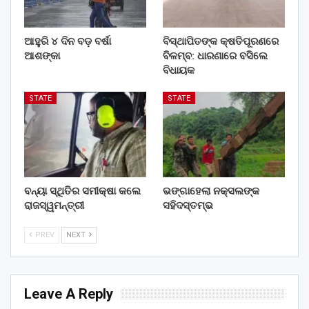
ଆହୁରି ୪ ଦିନ ବଡ଼ ବର୍ଷା
ବିସ୍ଥାପିତଙ୍କ କ୍ଷତିପୂରଣରେ
ଆଶଙ୍କା
ବିଳମ୍ବ: ଧାରଣାରେ ବସିଲେ
ବିଧାୟକ
STATE
STATE
ବନ୍ୟା ସ୍ଥିତିର ସମୀକ୍ଷା କଲେ
ଭଙ୍ଗାହେଲା ନକ୍ସଲଙ୍କ
ରାଜସ୍ୱମନ୍ତ୍ରୀ
ସହିଦସ୍ତମ୍ଭ
PREV
NEXT
Leave A Reply