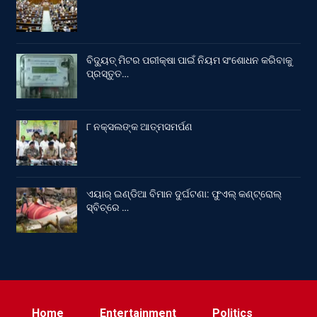
ବିଦ୍ୟୁତ୍ ମିଟର ପରୀକ୍ଷା ପାଇଁ ନିୟମ ସଂଶୋଧନ କରିବାକୁ
ପ୍ରସ୍ତୁତ…
୮ ନକ୍ସଲଙ୍କ ଆତ୍ମସମର୍ପଣ
ଏୟାର୍ ଇଣ୍ଡିଆ ବିମାନ ଦୁର୍ଘଟଣା: ଫୁଏଲ୍‌ କଣ୍ଟ୍ରୋଲ୍‌
ସ୍ବିଚ୍‌ରେ …
Home
Entertainment
Politics