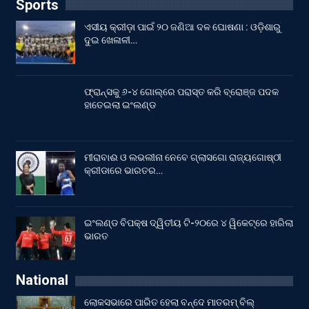
Sports
ଏସୀୟ କ୍ରୀଡ଼ା ପାଇଁ ୨୦ ଜଣିଆ ଦଳ ଘୋଷଣା : ଓଡ଼ିଶାରୁ
ଦୁଇ ଖେଳାଳୀ…
ଫ୍ରାନ୍ସକୁ ୬-୪ ଗୋଲ୍‌ରେ ପରାସ୍ତ କରି ବ୍ରୋଞ୍ଜ ପଦକ
ହାତେଇଲା ଇଂଲଣ୍ଡ
ମୀରାବାଈ ଓ ଲଭଲୀନା ନେବେ ଗ୍ଲାସଗୋ ରାଜ୍ୟଗୋଷ୍ଠୀ
କ୍ରୀଡାରେ ଭାରତର…
ଇଂଲଣ୍ଡ ବିପକ୍ଷ ଦ୍ୱିତୀୟ ଟି-୨୦ରେ ୪ ୱିକେଟ୍‌ରେ ହାରିଲା
ଭାରତ
National
ଲୋକସଭାରେ ପାରିତ ହେଲା ବନ୍ଦେ ମାତରମ୍‌ ବିଲ୍‌