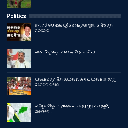
Politics
୫୩ ବର୍ଷ ବୟସରେ ପୂର୍ବତନ ମନ୍ତ୍ରୀ ସୁଶାନ୍ତ ସିଂହଙ୍କ
ପରଲୋକ
ରାଜନୀତିରୁ ସନ୍ୟାସ ନେବେ ସିଦ୍ଧରମୈୟା
ପ୍ରଶ୍ନପତ୍ର ଲିକ୍ ଉପରେ ମନ୍ତବ୍ୟ ପରେ ନବୀନଙ୍କୁ
ବିଜେପିର ନିଶାନା
କାଲିଠୁ ମୌସୁମୀ ଅଧିବେଶନ; ପାଠ୍ୟ ପୁସ୍ତକ ତ୍ରୁଟି,
ରାଜ୍ୟରେ…