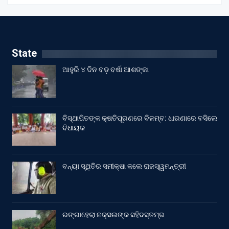
State
ଆହୁରି ୪ ଦିନ ବଡ଼ ବର୍ଷା ଆଶଙ୍କା
ବିସ୍ଥାପିତଙ୍କ କ୍ଷତିପୂରଣରେ ବିଳମ୍ବ: ଧାରଣାରେ ବସିଲେ
ବିଧାୟକ
ବନ୍ୟା ସ୍ଥିତିର ସମୀକ୍ଷା କଲେ ରାଜସ୍ୱମନ୍ତ୍ରୀ
ଭଙ୍ଗାହେଲା ନକ୍ସଲଙ୍କ ସହିଦସ୍ତମ୍ଭ