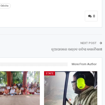
Odisha
0
NEXT POST
ନୂଆପାଡାରେ ତାଣ୍ଡବ ରଚିଲା କଳାବୈଶାଖୀ
More From Author
STATE