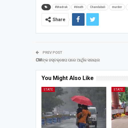
#bhadrak
#death
Chandabali
murder
Share
PREV POST
CMଙ୍କ ହସ୍ତକ୍ଷେପ ପରେ ଆର୍ଥିକ ସହାୟତା
You Might Also Like
STATE
STATE