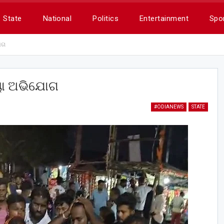
State
National
Politics
Entertainment
Spo
ୋଗ
୍ୟା ଅଭିଯୋଗ
#ODIANEWS
STATE