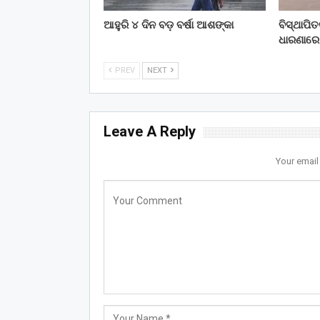
ଆହୁରି ୪ ଦିନ ବଡ଼ ବର୍ଷା ଆଶଙ୍କା
ବିସ୍ଥାପି
ଧାରଣାରେ
PREV
NEXT
Leave A Reply
Your email