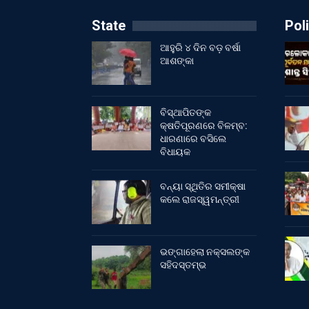
State
Poli
ଆହୁରି ୪ ଦିନ ବଡ଼ ବର୍ଷା
ଆଶଙ୍କା
ବିସ୍ଥାପିତଙ୍କ
କ୍ଷତିପୂରଣରେ ବିଳମ୍ବ:
ଧାରଣାରେ ବସିଲେ
ବିଧାୟକ
ବନ୍ୟା ସ୍ଥିତିର ସମୀକ୍ଷା
କଲେ ରାଜସ୍ୱମନ୍ତ୍ରୀ
ଭଙ୍ଗାହେଲା ନକ୍ସଲଙ୍କ
ସହିଦସ୍ତମ୍ଭ