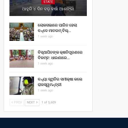
STATE
ଆହୁରି ୪ ଦିନ ବଡ଼ ବର୍ଷା ଆଶଙ୍କା
ଲୋକସଭାରେ ପାରିତ ହେଲା
ବନ୍ଦେ ମାତରମ୍‌ ବିଲ୍‌…
1 week ago
ବିସ୍ଥାପିତଙ୍କ କ୍ଷତିପୂରଣରେ
ବିଳମ୍ବ: ଧାରଣାରେ…
1 week ago
ବନ୍ୟା ସ୍ଥିତିର ସମୀକ୍ଷା କଲେ
ରାଜସ୍ୱମନ୍ତ୍ରୀ
1 week ago
PREV
NEXT
1 of 5,609