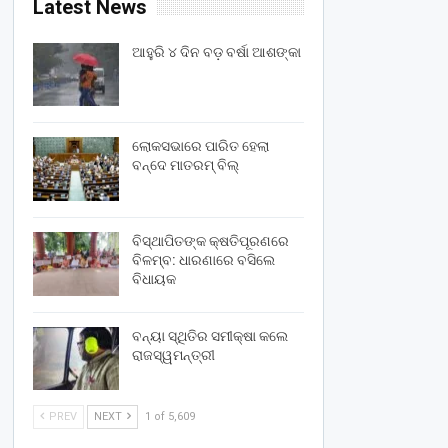
Latest News
ଆହୁରି ୪ ଦିନ ବଡ଼ ବର୍ଷା ଆଶଙ୍କା
ଲୋକସଭାରେ ପାରିତ ହେଲା
ବନ୍ଦେ ମାତରମ୍‌ ବିଲ୍‌
ବିସ୍ଥାପିତଙ୍କ କ୍ଷତିପୂରଣରେ
ବିଳମ୍ବ: ଧାରଣାରେ ବସିଲେ
ବିଧାୟକ
ବନ୍ୟା ସ୍ଥିତିର ସମୀକ୍ଷା କଲେ
ରାଜସ୍ୱମନ୍ତ୍ରୀ
PREV
NEXT
1 of 5,609