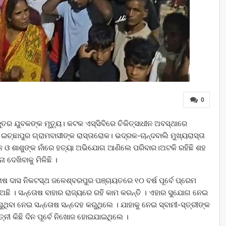
0
ୁତର ଯୁବକଙ୍କ ମୃତ୍ୟୁ। କଟକ ଏସ୍‌ସିବିରେ ଚିକିତ୍ସାଧୀନ ଅବସ୍ଥାରେ
ଇଚ୍ଛାପୁର ଗ୍ରାମବାସୀଙ୍କ ରାସ୍ତାରୋକ। ଭଦ୍ରକ-ଚାନ୍ଦବାଲି ମୁଖ୍ୟରାସ୍ତା
ିକ ଓ ଶାଶୁଙ୍କ ନାଁରେ ହତ୍ୟା ଅଭିଯୋଗ ଆଣିଲେ ପରିବାର।ଅଟକି ରହିଛି ଶହ
ଦେଖିବାକୁ ମିଳିଛି ।
ୋଷ ଦାସ ନିକଟସ୍ଥ ଜଳେଶ୍ବରପୁର ପଞ୍ଚାୟତରେ ୧୦ ବର୍ଷ ପୂର୍ବେ ପ୍ରେମ
 ଅଛି । ସନ୍ତୋଷ ବାହାର ରାଜ୍ୟରେ ରହି କାମ କରନ୍ତି । ଏହାର ସୁଯୋଗ ନେଇ
ଥିବା ନେଇ ସନ୍ତୋଷ ସନ୍ଦେହ କରୁଥିଲେ । ଯାହାକୁ ନେଇ ସ୍ବାମୀ-ସ୍ତ୍ରୀଙ୍କ
ୀ କିଛି ଦିନ ପୂର୍ବେ ନିଖୋଜ ହୋଇଯାଇଥିଲେ ।