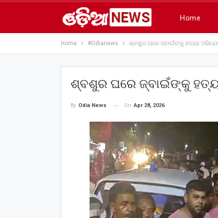
Home
Home
#Odianews
ଶ୍ବଶୁର ଘରେ ଜ୍ବାଇଁଙ୍କୁ ହତ୍ୟା ଅଭିଯ
ଶ୍ବଶୁର ଘରେ ଜ୍ବାଇଁଙ୍କୁ ହତ
On
Apr 28, 2026
By
Odia News