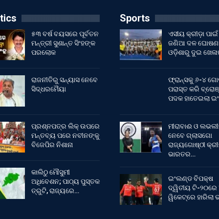
tics
Sports
୫୩ ବର୍ଷ ବୟସରେ ପୂର୍ବତନ
ଏସୀୟ କ୍ରୀଡ଼ା ପାଇଁ
ମନ୍ତ୍ରୀ ସୁଶାନ୍ତ ସିଂହଙ୍କ
ଜଣିଆ ଦଳ ଘୋଷଣା
ପରଲୋକ
ଓଡ଼ିଶାରୁ ଦୁଇ ଖେଳ
ରାଜନୀତିରୁ ସନ୍ୟାସ ନେବେ
ଫ୍ରାନ୍ସକୁ ୬-୪ ଗୋ
ସିଦ୍ଧରମୈୟା
ପରାସ୍ତ କରି ବ୍ରୋଞ
ପଦକ ହାତେଇଲା ଇ
ପ୍ରଶ୍ନପତ୍ର ଲିକ୍ ଉପରେ
ମୀରାବାଈ ଓ ଲଭଲୀ
ମନ୍ତବ୍ୟ ପରେ ନବୀନଙ୍କୁ
ନେବେ ଗ୍ଲାସଗୋ
ବିଜେପିର ନିଶାନା
ରାଜ୍ୟଗୋଷ୍ଠୀ କ୍ର
ଭାରତର…
କାଲିଠୁ ମୌସୁମୀ
ଇଂଲଣ୍ଡ ବିପକ୍ଷ
ଅଧିବେଶନ; ପାଠ୍ୟ ପୁସ୍ତକ
ଦ୍ୱିତୀୟ ଟି-୨୦ରେ
ତ୍ରୁଟି, ରାଜ୍ୟରେ…
ୱିକେଟ୍‌ରେ ହାରିଲା