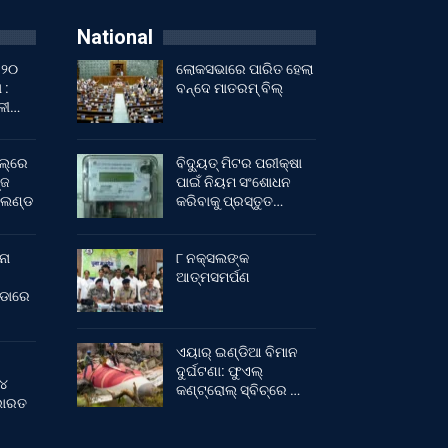
National
 ୨୦
ଲୋକସଭାରେ ପାରିତ ହେଲା
 :
ବନ୍ଦେ ମାତରମ୍‌ ବିଲ୍‌
ାଳୀ…
ଲ୍‌ରେ
ବିଦ୍ୟୁତ୍ ମିଟର ପରୀକ୍ଷା
୍ଜ
ପାଇଁ ନିୟମ ସଂଶୋଧନ
ଂଲଣ୍ଡ
କରିବାକୁ ପ୍ରସ୍ତୁତ…
ନା
୮ ନକ୍ସଲଙ୍କ
ଆତ୍ମସମର୍ପଣ
ୀଡାରେ
ଏୟାର୍ ଇଣ୍ଡିଆ ବିମାନ
ଦୁର୍ଘଟଣା: ଫୁଏଲ୍‌
 ୪
କଣ୍ଟ୍ରୋଲ୍‌ ସ୍ବିଚ୍‌ରେ …
 ଭାରତ