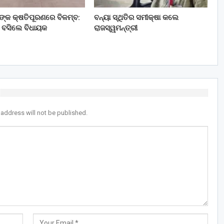
ତଙ୍କ କ୍ଷତିପୂରଣରେ ବିଳମ୍ବ:
ବନ୍ୟା ସ୍ଥିତିର ସମୀକ୍ଷା କଲେ
 ବସିଲେ ବିଧାୟକ
ରାଜସ୍ୱମନ୍ତ୍ରୀ
 address will not be published.