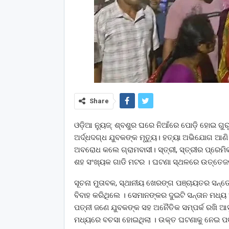
Share
ଓଡ଼ିଆ ନ୍ୟୁଜ୍: ଶ୍ବଶୁର ଘରେ ନିଆଁରେ ପୋଡ଼ି ହୋଇ ଗୁର
ଅର୍ଦ୍ଧଦଗ୍ଧ ଯୁବକଙ୍କ ମୃତ୍ୟୁ। ହତ୍ୟା ଅଭିଯୋଗ ଆଣି 
ଅବରୋଧ କଲେ ଗ୍ରାମବାସୀ। ସ୍ତ୍ରୀ, ସ୍ତ୍ରୀର ପ୍ରେମ
ଶହ ସଂଖ୍ୟକ ଗାଡି ମଟର । ଘଟଣା ସ୍ଥଳରେ ଉତ୍ତେଜନା 
ସୂଚନା ମୁତାବକ, ସ୍ଥାନୀୟ ଖେରଙ୍ଗ ପଞ୍ଚାୟତର ସନ୍ତ
ବିବାହ କରିଥିଲେ । ସେମାନଙ୍କର ଦୁଇଟି ସନ୍ତାନ ମଧ୍ୟ
ପତ୍ନୀ ଜଣେ ଯୁବକଙ୍କ ସହ ଅନୈତିକ ସମ୍ପର୍କ ରଖି ଆସୁ
ମଧ୍ୟରେ ବଚସା ହୋଇଥିଲା । ଉକ୍ତ ଘଟଣାକୁ ନେଇ ପତ୍ନ