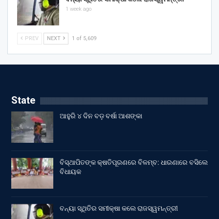
1 week ago
PREV
NEXT
1 of 5,609
State
ଆହୁରି ୪ ଦିନ ବଡ଼ ବର୍ଷା ଆଶଙ୍କା
ବିସ୍ଥାପିତଙ୍କ କ୍ଷତିପୂରଣରେ ବିଳମ୍ବ: ଧାରଣାରେ ବସିଲେ
ବିଧାୟକ
ବନ୍ୟା ସ୍ଥିତିର ସମୀକ୍ଷା କଲେ ରାଜସ୍ୱମନ୍ତ୍ରୀ