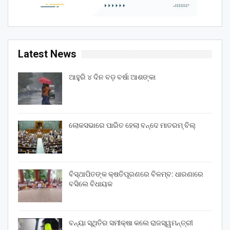
Latest News
ଆହୁରି ୪ ଦିନ ବଡ଼ ବର୍ଷା ଆଶଙ୍କା
ଲୋକସଭାରେ ପାରିତ ହେଲା ବନ୍ଦେ ମାତରମ୍‌ ବିଲ୍‌
ବିସ୍ଥାପିତଙ୍କ କ୍ଷତିପୂରଣରେ ବିଳମ୍ବ: ଧାରଣାରେ
ବସିଲେ ବିଧାୟକ
ବନ୍ୟା ସ୍ଥିତିର ସମୀକ୍ଷା କଲେ ରାଜସ୍ୱମନ୍ତ୍ରୀ