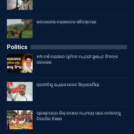
ଭଙ୍ଗାହେଲା ନକ୍ସଲଙ୍କ ସହିଦସ୍ତମ୍ଭ
Politics
୫୩ ବର୍ଷ ବୟସରେ ପୂର୍ବତନ ମନ୍ତ୍ରୀ ସୁଶାନ୍ତ ସିଂହଙ୍କ
ପରଲୋକ
ରାଜନୀତିରୁ ସନ୍ୟାସ ନେବେ ସିଦ୍ଧରମୈୟା
ପ୍ରଶ୍ନପତ୍ର ଲିକ୍ ଉପରେ ମନ୍ତବ୍ୟ ପରେ ନବୀନଙ୍କୁ
ବିଜେପିର ନିଶାନା