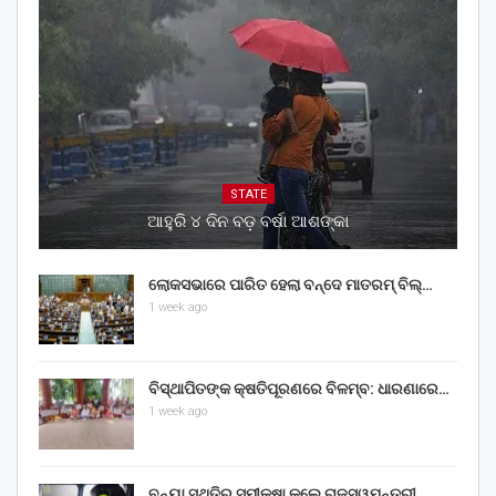
STATE
ଆହୁରି ୪ ଦିନ ବଡ଼ ବର୍ଷା ଆଶଙ୍କା
ଲୋକସଭାରେ ପାରିତ ହେଲା ବନ୍ଦେ ମାତରମ୍‌ ବିଲ୍‌…
1 week ago
ବିସ୍ଥାପିତଙ୍କ କ୍ଷତିପୂରଣରେ ବିଳମ୍ବ: ଧାରଣାରେ…
1 week ago
ବନ୍ୟା ସ୍ଥିତିର ସମୀକ୍ଷା କଲେ ରାଜସ୍ୱମନ୍ତ୍ରୀ