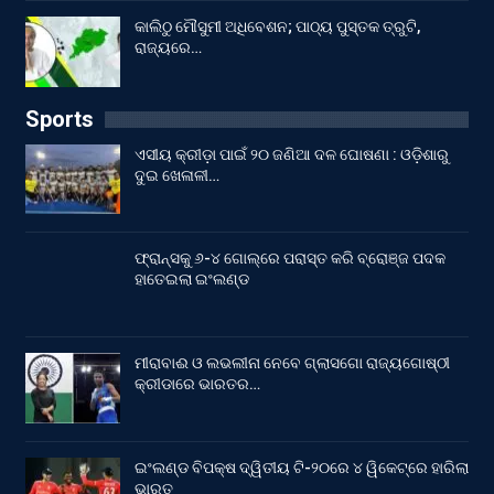
କାଲିଠୁ ମୌସୁମୀ ଅଧିବେଶନ; ପାଠ୍ୟ ପୁସ୍ତକ ତ୍ରୁଟି,
ରାଜ୍ୟରେ…
Sports
ଏସୀୟ କ୍ରୀଡ଼ା ପାଇଁ ୨୦ ଜଣିଆ ଦଳ ଘୋଷଣା : ଓଡ଼ିଶାରୁ
ଦୁଇ ଖେଳାଳୀ…
ଫ୍ରାନ୍ସକୁ ୬-୪ ଗୋଲ୍‌ରେ ପରାସ୍ତ କରି ବ୍ରୋଞ୍ଜ ପଦକ
ହାତେଇଲା ଇଂଲଣ୍ଡ
ମୀରାବାଈ ଓ ଲଭଲୀନା ନେବେ ଗ୍ଲାସଗୋ ରାଜ୍ୟଗୋଷ୍ଠୀ
କ୍ରୀଡାରେ ଭାରତର…
ଇଂଲଣ୍ଡ ବିପକ୍ଷ ଦ୍ୱିତୀୟ ଟି-୨୦ରେ ୪ ୱିକେଟ୍‌ରେ ହାରିଲା
ଭାରତ