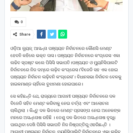
0
Share
ଓଡ଼ିଆ ନ୍ୟୁଜ୍: ଆସନ୍ତା ପଞ୍ଚାୟତ ନିର୍ବାଚନରେ କୌଣସି ମେଣ୍ଟ
ହେବନି କହିଲେ ଭକ୍ତ ଦାସ। ପଞ୍ଚାୟତ ନିର୍ବାଚନରେ କଂଗ୍ରେସ ଏକା
ଲଢିବ ସ୍ପଷ୍ଟ କଲେ ପିସିସି ସଭାପତି।ପଞ୍ଚାୟତ ଓ ମ୍ୟୁନିସିପାଲଟି
ନିର୍ବାଚନରେ ନିଜ ଦମ୍‌ରେ ଲଢ଼ିବ କଂଗ୍ରେସ।‘ବିଜେଡି ସହ ଏକ ହୋଇ
ପଞ୍ଚାୟତ ନିର୍ବାଚନ ଲଢ଼ିବନି କଂଗ୍ରେସ’। ବିଧାନସଭା ନିର୍ବାଚନ ବେଳକୁ
ହାଇକମାଣ୍ଡ ଚାହିଁଲେ ବୁଝାମଣା ହୋଇପାରେ।
ସେ କହିଛନ୍ତି ଯେ, ରାଜ୍ୟରେ ଆଗାମୀ ପଞ୍ଚାୟତ ନିର୍ବାଚନରେ ଦଳ
ବିଜେଡି ସହିତ ମେଣ୍ଟ କରିବାକୁ ନେଇ ଚର୍ଚ୍ଚା ଏବଂ ଆଲୋଚନା
ଚାଲିଥିଲା । କିନ୍ତୁ ଦଳ ଭିତରେ ମେଣ୍ଟ ପ୍ରସଙ୍ଗ ନେଇ ଅନେକଙ୍କ
ମନରେ ଅସନ୍ତୋଷ ରହିଛି । ତେଣୁ ଦଳ ଭିତରେ ଅସନ୍ତୋଷ ବୃଦ୍ଧି
ପାଉଥିବା ଦେଖି ପିସିସି ସଭାପତି ନିଜ ନିଷ୍ପତ୍ତିରୁ ଓହରିଛନ୍ତି ।
ଆଗାମୀ ପଞ୍ଚାୟତ ନିର୍ବାଚନ, ମ୍ୟୁନିସିପାଲିଟି ନିର୍ବାଚନରେ ଏକା ଲଢିବ