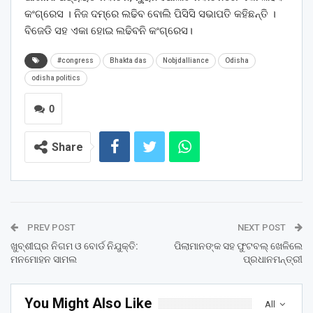
କଂଗ୍ରେସ । ନିଜ ଦମ୍ରେ ଲଢିବ ବୋଲି ପିସିସି ସଭାପତି କହିଛନ୍ତି ।
ବିଜେଡି ସହ ଏକା ହୋଇ ଲଢିବନି କଂଗ୍ରେସ।
#congress
Bhakta das
Nobjdalliance
Odisha
odisha politics
0
Share
PREV POST
NEXT POST
ଖୁବ୍‌ଶୀଘ୍ର ନିଗମ ଓ ବୋର୍ଡ ନିଯୁକ୍ତି:
ପିଲାମାନଙ୍କ ସହ ଫୁଟବଲ୍ ଖେଳିଲେ
ମନମୋହନ ସାମଲ
ପ୍ରଧାନମନ୍ତ୍ରୀ
You Might Also Like
All