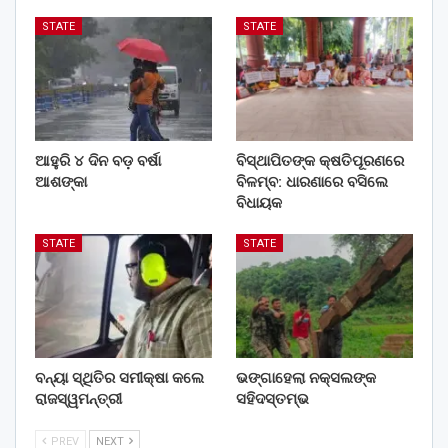
STATE
STATE
ଆହୁରି ୪ ଦିନ ବଡ଼ ବର୍ଷା
ବିସ୍ଥାପିତଙ୍କ କ୍ଷତିପୂରଣରେ
ଆଶଙ୍କା
ବିଳମ୍ବ: ଧାରଣାରେ ବସିଲେ
ବିଧାୟକ
STATE
STATE
ବନ୍ୟା ସ୍ଥିତିର ସମୀକ୍ଷା କଲେ
ଭଙ୍ଗାହେଲା ନକ୍ସଲଙ୍କ
ରାଜସ୍ୱମନ୍ତ୍ରୀ
ସହିଦସ୍ତମ୍ଭ
PREV
NEXT