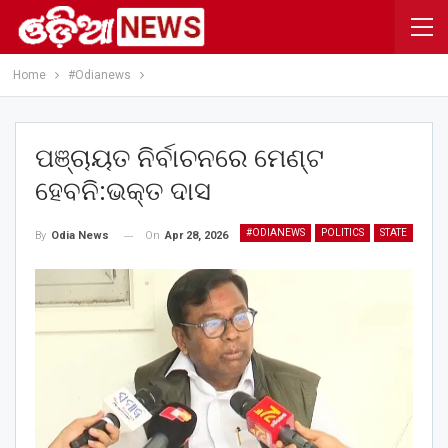
Home
#Odianews
ପଞ୍ଚାୟତ ନିର୍ବାଚନରେ ମେଣ୍ଟ
ହେବନି:ଭକ୍ତ ଦାସ
#ODIANEWS
POLITICS
STATE
On
Apr 28, 2026
By
Odia News