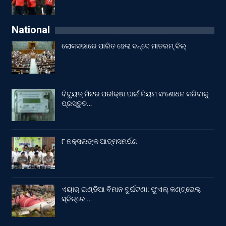
National
ଲୋକସଭାରେ ପାରିତ ହେଲା ବନ୍ଦେ ମାତରମ୍‌ ବିଲ୍‌
ବିଦ୍ୟୁତ୍ ମିଟର ପରୀକ୍ଷା ପାଇଁ ନିୟମ ସଂଶୋଧନ କରିବାକୁ
ପ୍ରସ୍ତୁତ…
୮ ନକ୍ସଲଙ୍କ ଆତ୍ମସମର୍ପଣ
ଏୟାର୍ ଇଣ୍ଡିଆ ବିମାନ ଦୁର୍ଘଟଣା: ଫୁଏଲ୍‌ କଣ୍ଟ୍ରୋଲ୍‌
ସ୍ବିଚ୍‌ରେ …