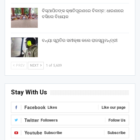
ବିସ୍ଥାପିତଙ୍କ କ୍ଷତିପୂରଣରେ ବିଳମ୍ବ: ଧାରଣାରେ
ବସିଲେ ବିଧାୟକ
ବନ୍ୟା ସ୍ଥିତିର ସମୀକ୍ଷା କଲେ ରାଜସ୍ୱମନ୍ତ୍ରୀ
PREV
NEXT
1 of 5,609
Stay With Us
Facebook
Likes
Like our page
Twitter
Followers
Follow Us
Youtube
Subscribe
Subscribe