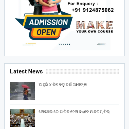
Latest News
ଆହୁରି ୪ ଦିନ ବଡ଼ ବର୍ଷା ଆଶଙ୍କା
ଲୋକସଭାରେ ପାରିତ ହେଲା ବନ୍ଦେ ମାତରମ୍‌ ବିଲ୍‌