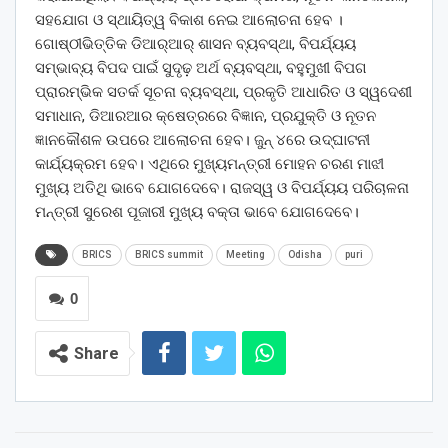
ସହଯୋଗ ଓ ସ୍ଥାୟିତ୍ୱ ବିକାଶ ନେଇ ଆଲୋଚନା ହେବ ।
ଗୋଷ୍ଠୀଭିତ୍ତିକ ଡିଆର୍‌ଆର୍‌ ଶାସନ ବ୍ୟବସ୍ଥା, ବିପର୍ଯ୍ୟୟ
ସମ୍ଭାବ୍ୟ ବିପଦ ପାଇଁ ସୁଦୃଢ଼ ଅର୍ଥ ବ୍ୟବସ୍ଥା, ବହୁମୁଖୀ ବିପଗ
ପ୍ରାରମ୍ଭିକ ସତର୍କ ସୂଚନା ବ୍ୟବସ୍ଥା, ପ୍ରକୃତି ଆଧାରିତ ଓ ସ୍ୱଦେଶୀ
ସମାଧାନ, ଡିଆରଆର କ୍ଷେତ୍ରରେ ବିଜ୍ଞାନ, ପ୍ରଯୁକ୍ତି ଓ ନୂତନ
ଜ୍ଞାନକୌଶଳ ଉପରେ ଆଲୋଚନା ହେବ। ଜୁନ୍‌ ୪ରେ ଉଦ୍‌ଘାଟନୀ
କାର୍ଯ୍ୟକ୍ରମ ହେବ। ଏଥିରେ ମୁଖ୍ୟମନ୍ତ୍ରୀ ମୋହନ ଚରଣ ମାଝୀ
ମୁଖ୍ୟ ଅତିଥି ଭାବେ ଯୋଗଦେବେ। ରାଜସ୍ୱ ଓ ବିପର୍ଯ୍ୟୟ ପରିଚାଳନା
ମନ୍ତ୍ରୀ ସୁରେଶ ପୂଜାରୀ ମୁଖ୍ୟ ବକ୍ତା ଭାବେ ଯୋଗଦେବେ।
BRICS
BRICS summit
Meeting
Odisha
puri
0
Share