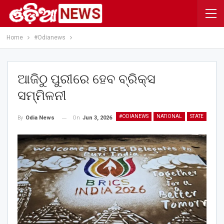
Home
#Odianews
ଆଜିଠୁ ପୁରୀରେ ହେବ ବ୍ରିକ୍ସ
ସମ୍ମିଳନୀ
#ODIANEWS
NATIONAL
STATE
On
Jun 3, 2026
By
Odia News