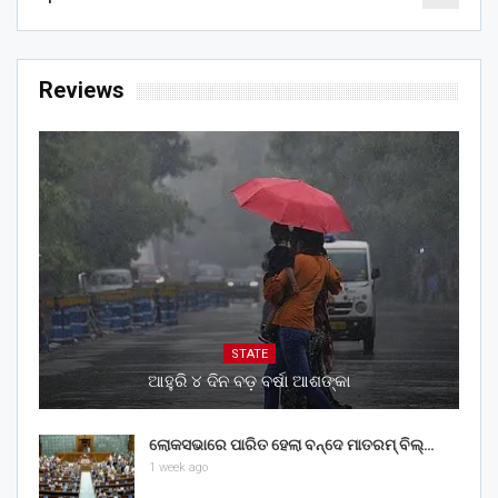
Reviews
STATE
ଆହୁରି ୪ ଦିନ ବଡ଼ ବର୍ଷା ଆଶଙ୍କା
ଲୋକସଭାରେ ପାରିତ ହେଲା ବନ୍ଦେ ମାତରମ୍‌ ବିଲ୍‌…
1 week ago