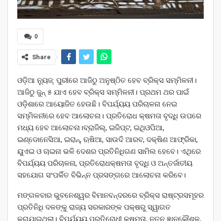
0
Share
ଓଡ଼ିଆ ନ୍ୟୁଜ୍: ପୁରୀରେ ଆଜିଠୁ ଅନୁଷ୍ଠିତ ହେବ ବ୍ରିକ୍ସ ସମ୍ମିଳନୀ।
ଆଜିଠୁ ଜୁନ୍‌ ୫ ଯାଏ ହେବ ବ୍ରିକ୍ସ ସମ୍ମିଳନୀ। ପ୍ରଥମ ଥର ପାଇଁ
ଓଡ଼ିଶାରେ ଆୟୋଜିତ ହେଉଛି। ବିପର୍ଯ୍ୟୟ ପରିଚାଳନା ନେଇ
ସମ୍ମିଳନୀରେ ହେବ ଆଲୋଚନା। ପ୍ରତିରୋଧ କ୍ଷମତା ବୃଦ୍ଧି ଉପରେ
ମଧ୍ୟ ହେବ ଆଲୋଚନା।ବ୍ରାଜିଲ୍‌, ଇଜିପ୍ଟ, ଇଥିଓପିଆ,
ଇଣ୍ଡୋନେସିଆ, ଇରାନ୍‌, ଋଷିଆ, ସାଉଦି ଆରବ, ଦକ୍ଷିଣ ଆଫ୍ରିକା,
ୟୁଏଇ ଓ ଚାଇନା ଭଳି ଦେଶର ପ୍ରତିନିଧିଗଣ ସାମିଲ ହେବେ। ଏଥିରେ
ବିପର୍ଯ୍ୟୟ ପରିଚାଳନା, ପ୍ରତିରୋଧକ୍ଷମତା ବୃଦ୍ଧି ଓ ଅନ୍ତର୍ଜାତୀୟ
ସହଯୋଗ ସଂପର୍କିତ ବିଭିନ୍ନ ପ୍ରସଙ୍ଗରେ ଆଲୋଚନା କରିବେ।
ମଙ୍ଗଳବାର ଭୁବନେଶ୍ୱର ବିମାନବନ୍ଦରରେ ବ୍ରିକ୍ସ ରାଷ୍ଟ୍ରସମୂହର
ପ୍ରତିନିଧି ଦଳଙ୍କୁ ରାଜ୍ୟ ସରକାରଙ୍କ ପକ୍ଷରୁ ସ୍ୱାଗତ
କରାଯାଇଥିଲା। ବିପର୍ଯ୍ୟୟ ପ୍ରତିରୋଧୀ କ୍ଷମତା, ନୂତନ ଜ୍ଞାନକୌଶଳ,