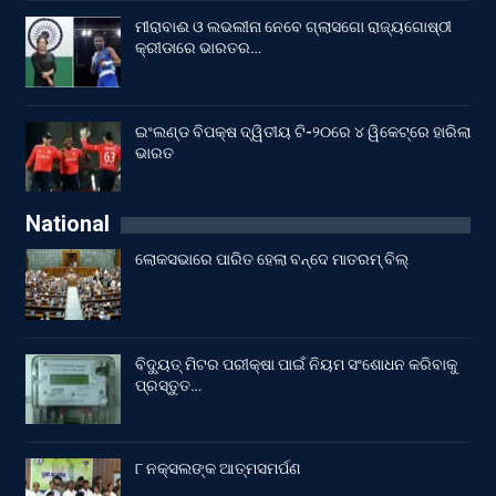
ମୀରାବାଈ ଓ ଲଭଲୀନା ନେବେ ଗ୍ଲାସଗୋ ରାଜ୍ୟଗୋଷ୍ଠୀ
କ୍ରୀଡାରେ ଭାରତର…
ଇଂଲଣ୍ଡ ବିପକ୍ଷ ଦ୍ୱିତୀୟ ଟି-୨୦ରେ ୪ ୱିକେଟ୍‌ରେ ହାରିଲା
ଭାରତ
National
ଲୋକସଭାରେ ପାରିତ ହେଲା ବନ୍ଦେ ମାତରମ୍‌ ବିଲ୍‌
ବିଦ୍ୟୁତ୍ ମିଟର ପରୀକ୍ଷା ପାଇଁ ନିୟମ ସଂଶୋଧନ କରିବାକୁ
ପ୍ରସ୍ତୁତ…
୮ ନକ୍ସଲଙ୍କ ଆତ୍ମସମର୍ପଣ