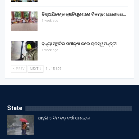
ବିସ୍ଥାପିତଙ୍କ କ୍ଷତିପୂରଣରେ ବିଳମ୍ବ: ଧାରଣାରେ…
1 week ago
ବନ୍ୟା ସ୍ଥିତିର ସମୀକ୍ଷା କଲେ ରାଜସ୍ୱମନ୍ତ୍ରୀ
1 week ago
PREV
NEXT
1 of 5,609
State
ଆହୁରି ୪ ଦିନ ବଡ଼ ବର୍ଷା ଆଶଙ୍କା