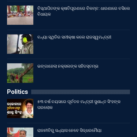
ବିସ୍ଥାପିତଙ୍କ କ୍ଷତିପୂରଣରେ ବିଳମ୍ବ: ଧାରଣାରେ ବସିଲେ
ବିଧାୟକ
ବନ୍ୟା ସ୍ଥିତିର ସମୀକ୍ଷା କଲେ ରାଜସ୍ୱମନ୍ତ୍ରୀ
ଭଙ୍ଗାହେଲା ନକ୍ସଲଙ୍କ ସହିଦସ୍ତମ୍ଭ
Politics
୫୩ ବର୍ଷ ବୟସରେ ପୂର୍ବତନ ମନ୍ତ୍ରୀ ସୁଶାନ୍ତ ସିଂହଙ୍କ
ପରଲୋକ
ରାଜନୀତିରୁ ସନ୍ୟାସ ନେବେ ସିଦ୍ଧରମୈୟା