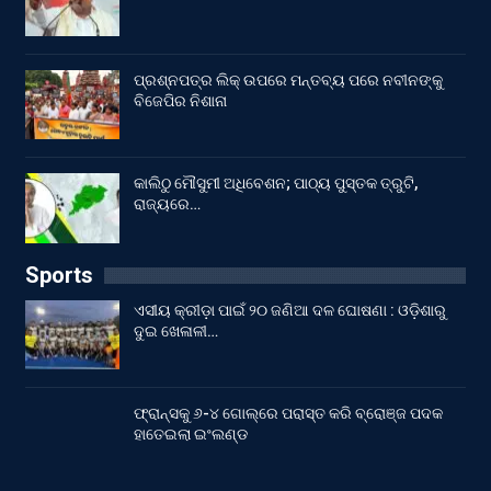
ପ୍ରଶ୍ନପତ୍ର ଲିକ୍ ଉପରେ ମନ୍ତବ୍ୟ ପରେ ନବୀନଙ୍କୁ
ବିଜେପିର ନିଶାନା
କାଲିଠୁ ମୌସୁମୀ ଅଧିବେଶନ; ପାଠ୍ୟ ପୁସ୍ତକ ତ୍ରୁଟି,
ରାଜ୍ୟରେ…
Sports
ଏସୀୟ କ୍ରୀଡ଼ା ପାଇଁ ୨୦ ଜଣିଆ ଦଳ ଘୋଷଣା : ଓଡ଼ିଶାରୁ
ଦୁଇ ଖେଳାଳୀ…
ଫ୍ରାନ୍ସକୁ ୬-୪ ଗୋଲ୍‌ରେ ପରାସ୍ତ କରି ବ୍ରୋଞ୍ଜ ପଦକ
ହାତେଇଲା ଇଂଲଣ୍ଡ