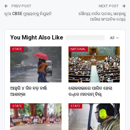
PREV POST
NEXT POST
ନୂଆ CBSE ମୁଖ୍ୟଙ୍କୁ ନିଯୁକ୍ତି
ସୌମ୍ୟ ମର୍ଡର ଘଟଣା, ସାମ୍ନାକୁ
ଆସିଲା ସାଂଘାତିକ ତଥ୍ୟ
You Might Also Like
All
STATE
NATIONAL
ଆହୁରି ୪ ଦିନ ବଡ଼ ବର୍ଷା
ଲୋକସଭାରେ ପାରିତ ହେଲା
ଆଶଙ୍କା
ବନ୍ଦେ ମାତରମ୍‌ ବିଲ୍‌
STATE
STATE