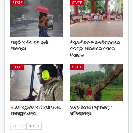
STATE
STATE
ଆହୁରି ୪ ଦିନ ବଡ଼ ବର୍ଷା
ବିସ୍ଥାପିତଙ୍କ କ୍ଷତିପୂରଣରେ
ଆଶଙ୍କା
ବିଳମ୍ବ: ଧାରଣାରେ ବସିଲେ
ବିଧାୟକ
STATE
STATE
ବନ୍ୟା ସ୍ଥିତିର ସମୀକ୍ଷା କଲେ
ଭଙ୍ଗାହେଲା ନକ୍ସଲଙ୍କ
ରାଜସ୍ୱମନ୍ତ୍ରୀ
ସହିଦସ୍ତମ୍ଭ
PREV
NEXT