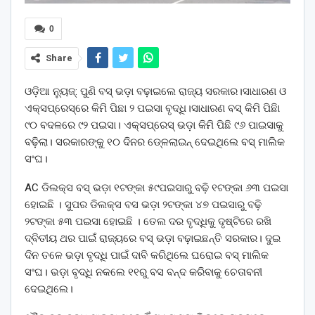
0
Share
ଓଡ଼ିଆ ନ୍ୟୁଜ୍: ପୁଣି ବସ୍ ଭଡ଼ା ବଢ଼ାଇଲେ ରାଜ୍ୟ ସରକାର।ସାଧାରଣ ଓ
ଏକ୍ସପ୍ରେସ୍‌ରେ କିମି ପିଛା ୨ ପଇସା ବୃଦ୍ଧି।ସାଧାରଣ ବସ୍‌ କିମି ପିଛିା
୯୦ ବଦଳରେ ୯୨ ପଇସା। ଏକ୍ସପ୍ରେସ୍ ଭଡ଼ା କିମି ପିଛି ୯୬ ପାଇସାକୁ
ବଢ଼ିଲା। ସରକାରଙ୍କୁ ୧୦ ଦିନର ଡେ୍‌ଳଲାଇନ୍ ଦେଇଥିଲେ ବସ୍ ମାଲିକ
ସଂଘ।
AC ଡିଲକ୍ସ ବସ୍ ଭଡ଼ା ୧ଟଙ୍କା ୫୯ପଇସାରୁ ବଢ଼ି ୧ଟଙ୍କା ୬୩ ପଇସା
ହୋଇଛି । ସୁପର ଡିଲକ୍ସ ବସ ଭଡ଼ା ୨ଟଙ୍କା ୪୭ ପଇସାରୁ ବଢ଼ି
୨ଟଙ୍କା ୫୩ ପଇସା ହୋଇଛି । ତେଲ ଦର ବୃଦ୍ଧିକୁ ଦୃଷ୍ଟିରେ ରଖି
ଦ୍ବିତୀୟ ଥର ପାଇଁ ରାଜ୍ୟରେ ବସ୍ ଭଡ଼ା ବଢ଼ାଇଛନ୍ତି ସରକାର। ଦୁଇ
ଦିନ ତଳେ ଭଡ଼ା ବୃଦ୍ଧି ପାଇଁ ଦାବି କରିଥିଲେ ଘରୋଇ ବସ୍ ମାଲିକ
ସଂଘ। ଭଡ଼ା ବୃଦ୍ଧି ନକଲେ ୧୧ରୁ ବସ ବନ୍ଦ କରିବାକୁ ଚେତାବନୀ
ଦେଇଥିଲେ।