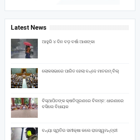
Latest News
ଆହୁରି ୪ ଦିନ ବଡ଼ ବର୍ଷା ଆଶଙ୍କା
ଲୋକସଭାରେ ପାରିତ ହେଲା ବନ୍ଦେ ମାତରମ୍‌ ବିଲ୍‌
ବିସ୍ଥାପିତଙ୍କ କ୍ଷତିପୂରଣରେ ବିଳମ୍ବ: ଧାରଣାରେ
ବସିଲେ ବିଧାୟକ
ବନ୍ୟା ସ୍ଥିତିର ସମୀକ୍ଷା କଲେ ରାଜସ୍ୱମନ୍ତ୍ରୀ