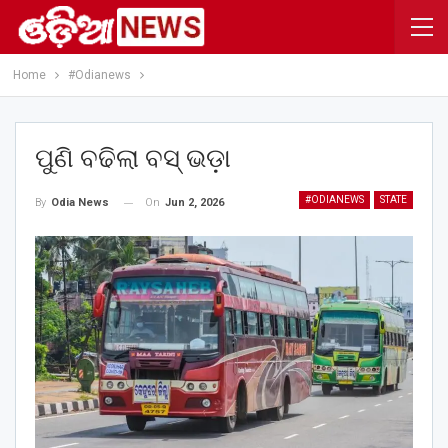
Home
#Odianews
ପୁଣି ବଢିଲା ବସ୍ ଭଡ଼ା
#ODIANEWS
STATE
On
Jun 2, 2026
By
Odia News