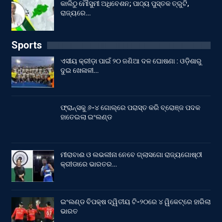
କାଲିଠୁ ମୌସୁମୀ ଅଧିବେଶନ; ପାଠ୍ୟ ପୁସ୍ତକ ତ୍ରୁଟି,
ରାଜ୍ୟରେ…
Sports
ଏସୀୟ କ୍ରୀଡ଼ା ପାଇଁ ୨୦ ଜଣିଆ ଦଳ ଘୋଷଣା : ଓଡ଼ିଶାରୁ
ଦୁଇ ଖେଳାଳୀ…
ଫ୍ରାନ୍ସକୁ ୬-୪ ଗୋଲ୍‌ରେ ପରାସ୍ତ କରି ବ୍ରୋଞ୍ଜ ପଦକ
ହାତେଇଲା ଇଂଲଣ୍ଡ
ମୀରାବାଈ ଓ ଲଭଲୀନା ନେବେ ଗ୍ଲାସଗୋ ରାଜ୍ୟଗୋଷ୍ଠୀ
କ୍ରୀଡାରେ ଭାରତର…
ଇଂଲଣ୍ଡ ବିପକ୍ଷ ଦ୍ୱିତୀୟ ଟି-୨୦ରେ ୪ ୱିକେଟ୍‌ରେ ହାରିଲା
ଭାରତ