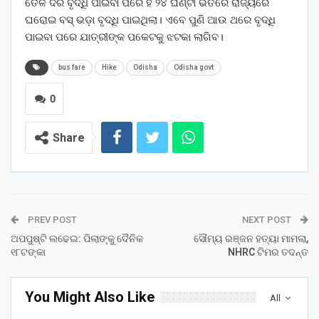
ତୈଳ ଦର ବୃଦ୍ଧି ପାଇବା ପରେ ହିଁ ୨୪ ଘଣ୍ଟା ଭିତରେ ରାଜ୍ୟରେ
ଘରୋଇ ବସ୍ ଭଡ଼ା ବୃଦ୍ଧି ପାଇଥିଲା। ଏବେ ପୁଣି ଆଉ ଥରେ ବୃଦ୍ଧି
ପାଇବା ପରେ ଯାତ୍ରୀଙ୍କ ପକେଟକୁ ଝଟକା ଲାଗିବ।
bus fare
Hike
Odisha
Odisha govt
0
Share
PREV POST
NEXT POST
ଅପପୁଷ୍ଟି ଲଢେଇ: ପିଲାଙ୍କୁ ଦୈନିକ
ସୌମ୍ୟ ରଞ୍ଜନ ହତ୍ୟା ମାମଲା,
୧୮ଟଙ୍କା
NHRC ଟିମର ତଦନ୍ତ
You Might Also Like
All