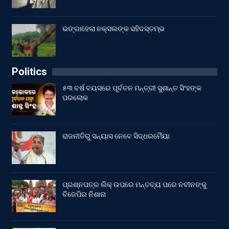
ଭଙ୍ଗାହେଲା ନକ୍ସଲଙ୍କ ସହିଦସ୍ତମ୍ଭ
Politics
୫୩ ବର୍ଷ ବୟସରେ ପୂର୍ବତନ ମନ୍ତ୍ରୀ ସୁଶାନ୍ତ ସିଂହଙ୍କ
ପରଲୋକ
ରାଜନୀତିରୁ ସନ୍ୟାସ ନେବେ ସିଦ୍ଧରମୈୟା
ପ୍ରଶ୍ନପତ୍ର ଲିକ୍ ଉପରେ ମନ୍ତବ୍ୟ ପରେ ନବୀନଙ୍କୁ
ବିଜେପିର ନିଶାନା