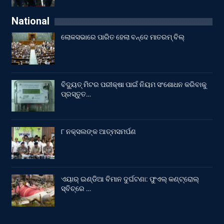
National
ଲୋକସଭାରେ ପାରିତ ହେଲା ବନ୍ଦେ ମାତରମ୍‌ ବିଲ୍‌
ବିଦ୍ୟୁତ୍ ମିଟର ପରୀକ୍ଷା ପାଇଁ ନିୟମ ସଂଶୋଧନ କରିବାକୁ
ପ୍ରସ୍ତୁତ…
୮ ନକ୍ସଲଙ୍କ ଆତ୍ମସମର୍ପଣ
ଏୟାର୍ ଇଣ୍ଡିଆ ବିମାନ ଦୁର୍ଘଟଣା: ଫୁଏଲ୍‌ କଣ୍ଟ୍ରୋଲ୍‌
ସ୍ବିଚ୍‌ରେ …