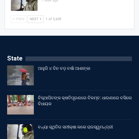
1 week ago
PREV
NEXT
1 of 5,609
State
ଆହୁରି ୪ ଦିନ ବଡ଼ ବର୍ଷା ଆଶଙ୍କା
ବିସ୍ଥାପିତଙ୍କ କ୍ଷତିପୂରଣରେ ବିଳମ୍ବ: ଧାରଣାରେ ବସିଲେ
ବିଧାୟକ
ବନ୍ୟା ସ୍ଥିତିର ସମୀକ୍ଷା କଲେ ରାଜସ୍ୱମନ୍ତ୍ରୀ