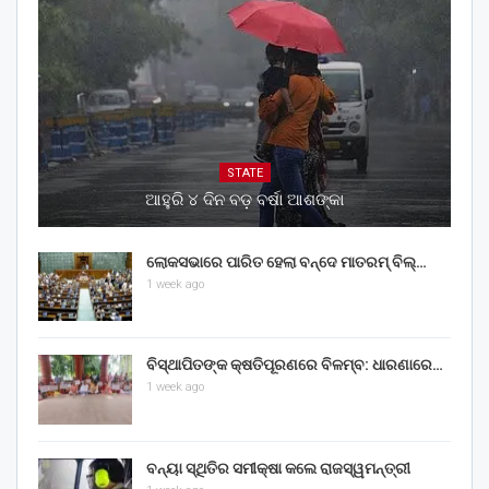
STATE
ଆହୁରି ୪ ଦିନ ବଡ଼ ବର୍ଷା ଆଶଙ୍କା
ଲୋକସଭାରେ ପାରିତ ହେଲା ବନ୍ଦେ ମାତରମ୍‌ ବିଲ୍‌…
1 week ago
ବିସ୍ଥାପିତଙ୍କ କ୍ଷତିପୂରଣରେ ବିଳମ୍ବ: ଧାରଣାରେ…
1 week ago
ବନ୍ୟା ସ୍ଥିତିର ସମୀକ୍ଷା କଲେ ରାଜସ୍ୱମନ୍ତ୍ରୀ