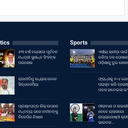
tics
Sports
୫୩ ବର୍ଷ ବୟସରେ ପୂର୍ବତନ
ଏସୀୟ କ୍ରୀଡ଼ା ପାଇଁ
ମନ୍ତ୍ରୀ ସୁଶାନ୍ତ ସିଂହଙ୍କ
ଜଣିଆ ଦଳ ଘୋଷଣା
ପରଲୋକ
ଓଡ଼ିଶାରୁ ଦୁଇ ଖେଳ
ରାଜନୀତିରୁ ସନ୍ୟାସ ନେବେ
ଫ୍ରାନ୍ସକୁ ୬-୪ ଗୋ
ସିଦ୍ଧରମୈୟା
ପରାସ୍ତ କରି ବ୍ରୋଞ
ପଦକ ହାତେଇଲା ଇ
ପ୍ରଶ୍ନପତ୍ର ଲିକ୍ ଉପରେ
ମୀରାବାଈ ଓ ଲଭଲୀ
ମନ୍ତବ୍ୟ ପରେ ନବୀନଙ୍କୁ
ନେବେ ଗ୍ଲାସଗୋ
ବିଜେପିର ନିଶାନା
ରାଜ୍ୟଗୋଷ୍ଠୀ କ୍ର
ଭାରତର…