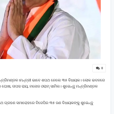
0
 ମନ୍ତ୍ରିମଣ୍ଡଳ।ମନ୍ତ୍ରୀ ଭାବେ ଶପଥ ନେଲେ ୩୫ ବିଧାୟକ। ଲୋକ ଭବନରେ
 ଘୋଷ, ତାପସ ରାୟ, ମନୋଜ ଓରାମ୍ ସାମିଲ। ଶୁଭେନ୍ଦୁ ମନ୍ତ୍ରିମଣ୍ଡଳ
ଥ ଗ୍ରହଣ ସମାରୋହରେ ବିଜେପିର ୩୫ ଜଣ ବିଧାୟକଙ୍କୁ ଶୁଭେନ୍ଦୁ