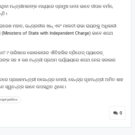
ଇଥିବା ମନ୍ତ୍ରୀମାନଙ୍କ ମଧ୍ୟରେ ପ୍ରମୁଖ ନେତା ଭାବେ ଦୀପକ ବର୍ମନ,
୍ତି।
କ ରାଜେଶ ମହାତ, ଇନ୍ଦ୍ରନୀଲ ଖାନ୍ ଏବଂ ମାଲତୀ ରାଭା ରାୟଙ୍କୁ ଅଧିକାରୀ
ରୀ (Ministers of State with Independent Charge) ଭାବେ ଶପଥ
ମେ’ ୯ ତାରିଖରେ କୋଲକାତାର ଐତିହାସିକ ବ୍ରିଗେଡ୍ ପ୍ୟାରେଡ୍
ବଂ ତାଙ୍କ ସହ ୫ ଜଣ ମନ୍ତ୍ରୀ ପ୍ରଥମ ପର୍ଯ୍ୟାୟରେ ଶପଥ ନେଇ ସରକାର
େ ପ୍ରଧାନମନ୍ତ୍ରୀ ନରେନ୍ଦ୍ର ମୋଦୀ, କେନ୍ଦ୍ର ଗୃହମନ୍ତ୍ରୀ ଅମିତ ଶାହ
ାନେ ସ୍ୱତନ୍ତ୍ର ଭାବେ ଉପସ୍ଥିତ ଥିଲେ।
ngal politics
0