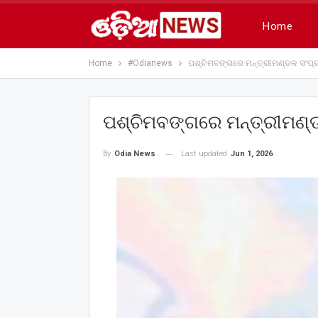
Home
Home
#Odianews
ପଶ୍ଚିମବଙ୍ଗରେ ମନ୍ତ୍ରୀମଣ୍ଡଳ ସଂପ
ପଶ୍ଚିମବଙ୍ଗରେ ମନ୍ତ୍ରୀମଣ୍
Last updated
Jun 1, 2026
By
Odia News