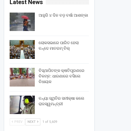
Latest News
ଆହୁରି ୪ ଦିନ ବଡ଼ ବର୍ଷା ଆଶଙ୍କା
ଲୋକସଭାରେ ପାରିତ ହେଲା
ବନ୍ଦେ ମାତରମ୍‌ ବିଲ୍‌
ବିସ୍ଥାପିତଙ୍କ କ୍ଷତିପୂରଣରେ
ବିଳମ୍ବ: ଧାରଣାରେ ବସିଲେ
ବିଧାୟକ
ବନ୍ୟା ସ୍ଥିତିର ସମୀକ୍ଷା କଲେ
ରାଜସ୍ୱମନ୍ତ୍ରୀ
PREV
NEXT
1 of 5,609