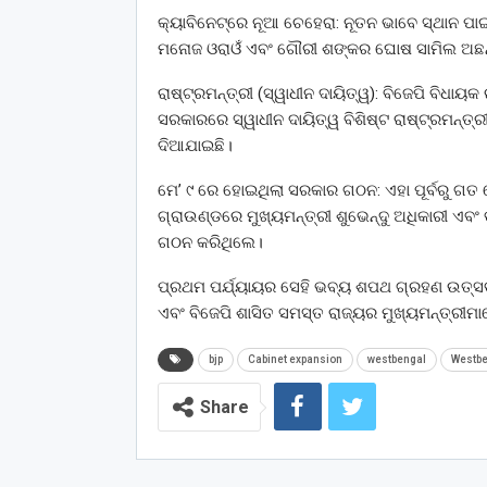
କ୍ୟାବିନେଟ୍‌ରେ ନୂଆ ଚେହେରା: ନୂତନ ଭାବେ ସ୍ଥାନ ପା
ମନୋଜ ଓରାଓଁ ଏବଂ ଗୌରୀ ଶଙ୍କର ଘୋଷ ସାମିଲ ଅଛନ
ରାଷ୍ଟ୍ରମନ୍ତ୍ରୀ (ସ୍ୱାଧୀନ ଦାୟିତ୍ୱ): ବିଜେପି ବିଧାୟ
ସରକାରରେ ସ୍ୱାଧୀନ ଦାୟିତ୍ୱ ବିଶିଷ୍ଟ ରାଷ୍ଟ୍ରମନ୍ତ୍
ଦିଆଯାଇଛି।
ମେ’ ୯ ରେ ହୋଇଥିଲା ସରକାର ଗଠନ: ଏହା ପୂର୍ବରୁ ଗତ 
ଗ୍ରାଉଣ୍ଡରେ ମୁଖ୍ୟମନ୍ତ୍ରୀ ଶୁଭେନ୍ଦୁ ଅଧିକାରୀ ଏ
ଗଠନ କରିଥିଲେ।
ପ୍ରଥମ ପର୍ଯ୍ୟାୟର ସେହି ଭବ୍ୟ ଶପଥ ଗ୍ରହଣ ଉତ୍ସବର
ଏବଂ ବିଜେପି ଶାସିତ ସମସ୍ତ ରାଜ୍ୟର ମୁଖ୍ୟମନ୍ତ୍ରୀମ
bjp
Cabinet expansion
westbengal
Westbe
Share