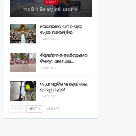
STATE
ଆହୁରି ୪ ଦିନ ବଡ଼ ବର୍ଷା ଆଶଙ୍କା
ଲୋକସଭାରେ ପାରିତ ହେଲା
ବନ୍ଦେ ମାତରମ୍‌ ବିଲ୍‌…
1 week ago
ବିସ୍ଥାପିତଙ୍କ କ୍ଷତିପୂରଣରେ
ବିଳମ୍ବ: ଧାରଣାରେ…
1 week ago
ବନ୍ୟା ସ୍ଥିତିର ସମୀକ୍ଷା କଲେ
ରାଜସ୍ୱମନ୍ତ୍ରୀ
1 week ago
PREV
NEXT
1 of 5,609