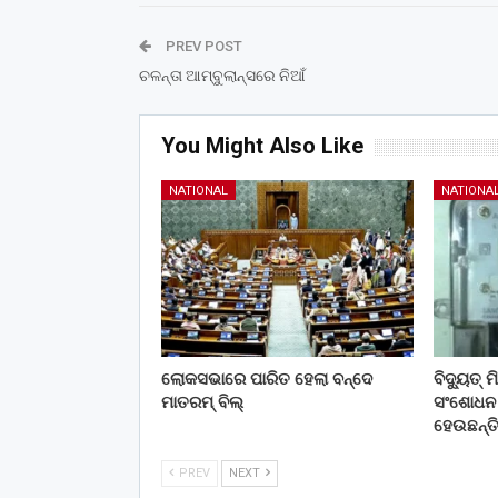
PREV POST
ଚଳନ୍ତା ଆମ୍ବୁଲାନ୍ସରେ ନିଆଁ
You Might Also Like
NATIONAL
NATIONA
ଲୋକସଭାରେ ପାରିତ ହେଲା ବନ୍ଦେ
ବିଦ୍ୟୁତ୍
ମାତରମ୍‌ ବିଲ୍‌
ସଂଶୋଧନ କ
ହେଉଛନ୍ତ
PREV
NEXT