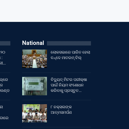
National
 ୨୦
ଲୋକସଭାରେ ପାରିତ ହେଲା
 :
ବନ୍ଦେ ମାତରମ୍‌ ବିଲ୍‌
ାଳୀ…
ଲ୍‌ରେ
ବିଦ୍ୟୁତ୍ ମିଟର ପରୀକ୍ଷା
୍ଜ
ପାଇଁ ନିୟମ ସଂଶୋଧନ
ଂଲଣ୍ଡ
କରିବାକୁ ପ୍ରସ୍ତୁତ…
ନା
୮ ନକ୍ସଲଙ୍କ
ଆତ୍ମସମର୍ପଣ
ୀଡାରେ