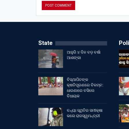
State
Poli
ଆହୁରି ୪ ଦିନ ବଡ଼ ବର୍ଷା
ଆଶଙ୍କା
ବିସ୍ଥାପିତଙ୍କ
କ୍ଷତିପୂରଣରେ ବିଳମ୍ବ:
ଧାରଣାରେ ବସିଲେ
ବିଧାୟକ
ବନ୍ୟା ସ୍ଥିତିର ସମୀକ୍ଷା
କଲେ ରାଜସ୍ୱମନ୍ତ୍ରୀ