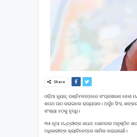
Share
ଓଡ଼ିଆ ନ୍ୟୁଜ୍: ପଶ୍ଚିମବଙ୍ଗରେ ସଂପ୍ରସାରଣ ହେଲା
ଶପଥ ପାଠ କରାଇଲେ ରାଜ୍ୟପାଳ। ଅର୍ଜୁନ ସିଂହ, ଶଙ୍କର
ସଂଖ୍ୟା ୪୦କୁ ବୃଦ୍ଧି।
୩୫ ନୂଆ ମନ୍ତ୍ରୀଙ୍କ ଶପଥ: ସୋମବାର ଅନୁଷ୍ଠିତ ଶପ
ଅଧିକାରୀଙ୍କ କ୍ୟାବିନେଟ୍‌ରେ ସାମିଲ କରାଯାଇଛି।