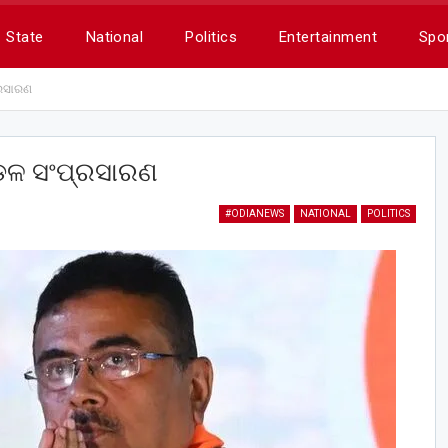
State
National
Politics
Entertainment
Spo
୍ରସାରଣ
ଡଳ ସଂପ୍ରସାରଣ
#ODIANEWS
NATIONAL
POLITICS