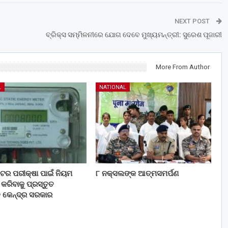
NEXT POST
ବ୍ରିକ୍ସ ସମ୍ମିଳନୀରେ ଯୋଗ ଦେବେ ମୁଖ୍ୟମନ୍ତ୍ରୀ: ସୁରେଶ ପୂଜାରୀ
More From Author
L
NATIONAL
 ମିଟର ପରୀକ୍ଷା ପାଇଁ ନିୟମ
୮ ନକ୍ସଲଙ୍କ ଆତ୍ମସମର୍ପଣ
ରିବାକୁ ପ୍ରସ୍ତୁତ
ି କେନ୍ଦ୍ର ସରକାର