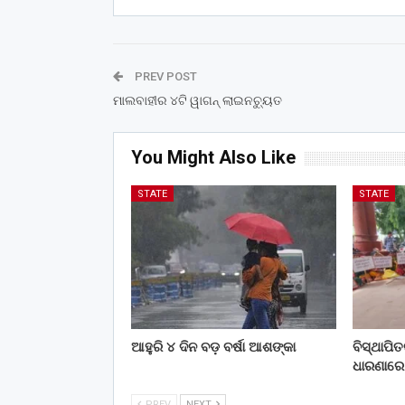
PREV POST
ମାଲବାହୀର ୪ଟି ୱାଗନ୍‌ ଲାଇନଚ୍ୟୁତ
You Might Also Like
STATE
STATE
ଆହୁରି ୪ ଦିନ ବଡ଼ ବର୍ଷା ଆଶଙ୍କା
ବିସ୍ଥାପି
ଧାରଣାରେ
PREV
NEXT