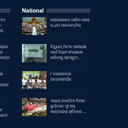
National
 ୨୦
ଲୋକସଭାରେ ପାରିତ ହେଲା
 :
ବନ୍ଦେ ମାତରମ୍‌ ବିଲ୍‌
ାଳୀ…
ଲ୍‌ରେ
ବିଦ୍ୟୁତ୍ ମିଟର ପରୀକ୍ଷା
୍ଜ
ପାଇଁ ନିୟମ ସଂଶୋଧନ
ଂଲଣ୍ଡ
କରିବାକୁ ପ୍ରସ୍ତୁତ…
ନା
୮ ନକ୍ସଲଙ୍କ
ଆତ୍ମସମର୍ପଣ
ୀଡାରେ
ଏୟାର୍ ଇଣ୍ଡିଆ ବିମାନ
ଦୁର୍ଘଟଣା: ଫୁଏଲ୍‌
 ୪
କଣ୍ଟ୍ରୋଲ୍‌ ସ୍ବିଚ୍‌ରେ …
 ଭାରତ