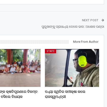
NEXT POST
ପୁରୁଖାଙ୍କୁ ପ୍ରାଧାନ୍ୟ ଦେଲେ ଭଲ: ଅଶୋକ ପଣ୍ଡା
More From Author
STATE
ତଙ୍କ କ୍ଷତିପୂରଣରେ ବିଳମ୍ବ:
ବନ୍ୟା ସ୍ଥିତିର ସମୀକ୍ଷା କଲେ
 ବସିଲେ ବିଧାୟକ
ରାଜସ୍ୱମନ୍ତ୍ରୀ