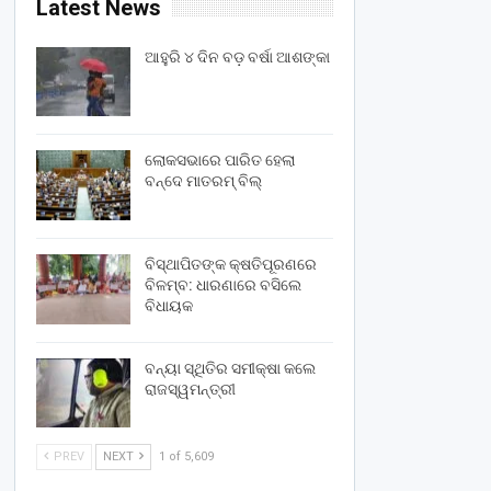
Latest News
ଆହୁରି ୪ ଦିନ ବଡ଼ ବର୍ଷା ଆଶଙ୍କା
ଲୋକସଭାରେ ପାରିତ ହେଲା
ବନ୍ଦେ ମାତରମ୍‌ ବିଲ୍‌
ବିସ୍ଥାପିତଙ୍କ କ୍ଷତିପୂରଣରେ
ବିଳମ୍ବ: ଧାରଣାରେ ବସିଲେ
ବିଧାୟକ
ବନ୍ୟା ସ୍ଥିତିର ସମୀକ୍ଷା କଲେ
ରାଜସ୍ୱମନ୍ତ୍ରୀ
PREV
NEXT
1 of 5,609