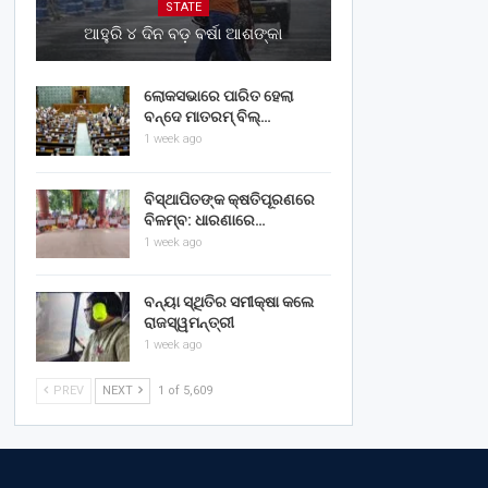
STATE
ଆହୁରି ୪ ଦିନ ବଡ଼ ବର୍ଷା ଆଶଙ୍କା
ଲୋକସଭାରେ ପାରିତ ହେଲା
ବନ୍ଦେ ମାତରମ୍‌ ବିଲ୍‌…
1 week ago
ବିସ୍ଥାପିତଙ୍କ କ୍ଷତିପୂରଣରେ
ବିଳମ୍ବ: ଧାରଣାରେ…
1 week ago
ବନ୍ୟା ସ୍ଥିତିର ସମୀକ୍ଷା କଲେ
ରାଜସ୍ୱମନ୍ତ୍ରୀ
1 week ago
PREV
NEXT
1 of 5,609