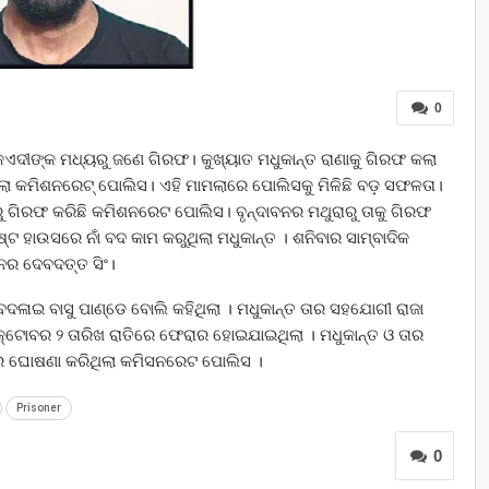
0
ା ୨ କଏଦୀଙ୍କ ମଧ୍ୟରୁ ଜଣେ ଗିରଫ। କୁଖ୍ୟାତ ମଧୁକାନ୍ତ ରାଣାକୁ ଗିରଫ କଲା
 କମିଶନରେଟ୍‌ ପୋଲିସ। ଏହି ମାମଲାରେ ପୋଲିସକୁ ମିଳିଛି ବଡ଼ ସଫଳତା।
 ଗିରଫ କରିଛି କମିଶନରେଟ ପୋଲିସ। ବୃନ୍ଦାବନର ମଥୁରାରୁ ତାକୁ ଗିରଫ
 ହାଉସରେ ନାଁ ବଦ କାମ କରୁଥିଲା ମଧୁକାନ୍ତ । ଶନିବାର ସାମ୍ବାଦିକ
ନର ଦେବଦତ୍ତ ସିଂ।
ାଁ ବଦଳାଇ ବାସୁ ପାଣ୍ଡେ ବୋଲି କହିଥିଲା । ମଧୁକାନ୍ତ ତାର ସହଯୋଗୀ ରାଜା
୍ଟୋବର ୨ ତାରିଖ ରାତିରେ ଫେରାର ହୋଇଯାଇଥିଲା । ମଧୁକାନ୍ତ ଓ ତାର
ର ଘୋଷଣା କରିଥିଲା କମିସନରେଟ ପୋଲିସ ।
Prisoner
0