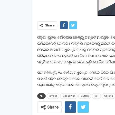
Share
ଓଡ଼ିଆ ନ୍ୟୁଜ୍: ଚୌଦ୍ବାର ଜେଲ୍‌ରୁ ଚମ୍ପଟ୍‌ ମାରିଥିବ
କମିଶନରେଟ୍‌ ପୋଲିସ। ଉତ୍ତର ପ୍ରଦେଶରୁ ଗିରଫ କଲା
ଫେରାର ଆସାମୀ ମଧୁକାନ୍ତ ରାଣାକୁ ଉତ୍ତର ପ୍ରଦେଶରୁ
କରିବାରେ ସଫଳ ହୋଇଛି ପୋଲିସ। ସେଠାରେ ଏକ ଗେଷ୍ଟ
ସମ୍ମିଳନୀରେ ଏହାର ସୂଚନା ଦେଇଛନ୍ତି ପୋଲିସ କମିଶ
ସିପି କହିଛନ୍ତି, ୨୪ ବର୍ଷୀୟ ମଧୁକାନ୍ତ ଏଠାରେ ନିଜର ନ
ସାହାଣୀ ସହିତ ଚୌଦ୍ବାର ଜେଲ ପାଚେରୀ ଡେଇଁ ଗତ ଅକ
ସହଯୋଗୀକୁ ଧରାଇଦେଲେ ୫୦ ହଜାର ଟଙ୍କା ପୁରସ୍କା
arrest
Chaudwar
Cuttak
jail
Odisha
Share