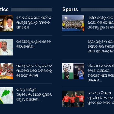
tics
Sports
୫୩ ବର୍ଷ ବୟସରେ ପୂର୍ବତନ
ଏସୀୟ କ୍ରୀଡ଼ା ପାଇଁ
ମନ୍ତ୍ରୀ ସୁଶାନ୍ତ ସିଂହଙ୍କ
ଜଣିଆ ଦଳ ଘୋଷଣା
ପରଲୋକ
ଓଡ଼ିଶାରୁ ଦୁଇ ଖେଳ
ରାଜନୀତିରୁ ସନ୍ୟାସ ନେବେ
ଫ୍ରାନ୍ସକୁ ୬-୪ ଗୋ
ସିଦ୍ଧରମୈୟା
ପରାସ୍ତ କରି ବ୍ରୋଞ
ପଦକ ହାତେଇଲା ଇ
ପ୍ରଶ୍ନପତ୍ର ଲିକ୍ ଉପରେ
ମୀରାବାଈ ଓ ଲଭଲୀ
ମନ୍ତବ୍ୟ ପରେ ନବୀନଙ୍କୁ
ନେବେ ଗ୍ଲାସଗୋ
ବିଜେପିର ନିଶାନା
ରାଜ୍ୟଗୋଷ୍ଠୀ କ୍ର
ଭାରତର…
କାଲିଠୁ ମୌସୁମୀ
ଇଂଲଣ୍ଡ ବିପକ୍ଷ
ଅଧିବେଶନ; ପାଠ୍ୟ ପୁସ୍ତକ
ଦ୍ୱିତୀୟ ଟି-୨୦ରେ
ତ୍ରୁଟି, ରାଜ୍ୟରେ…
ୱିକେଟ୍‌ରେ ହାରିଲା