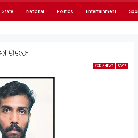
State
National
Politics
Entertainment
Spo
ଏଦୀ ଗିରଫ
#ODIANEWS
STATE