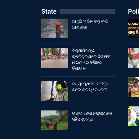
State
Poli
ଆହୁରି ୪ ଦିନ ବଡ଼ ବର୍ଷା
ଆଶଙ୍କା
ବିସ୍ଥାପିତଙ୍କ
କ୍ଷତିପୂରଣରେ ବିଳମ୍ବ:
ଧାରଣାରେ ବସିଲେ
ବିଧାୟକ
ବନ୍ୟା ସ୍ଥିତିର ସମୀକ୍ଷା
କଲେ ରାଜସ୍ୱମନ୍ତ୍ରୀ
ଭଙ୍ଗାହେଲା ନକ୍ସଲଙ୍କ
ସହିଦସ୍ତମ୍ଭ