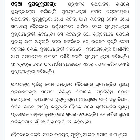
ଓଡ଼ିଆ ନ୍ୟୁଜ୍(ବ୍ୟୁରୋ):
ଶୃଙ୍ଖଳିତ ରଥଯାତ୍ରା ଉପରେ
ଗୁରୁତ୍ବାରୋପ କରିଛନ୍ତି ମୁଖ୍ୟମନ୍ତ୍ରୀ ନବୀନ ପଟ୍ଟନାୟକ।
ରଥଯାତ୍ରା ସୁରୁଖୁରୁରେ ଶେଷ କରିବା ଆମ ଦାୟିତ୍ୱ ବୋଲି ଶେଷ
ସମନ୍ବୟ ବୈଠକରେ ଭର୍ଚୁଆଲରେ ସାମିଲ ହୋଇ ମୁଖ୍ୟମନ୍ତ୍ରୀ
ମୁଖ୍ୟମନ୍ତ୍ରୀ କହିଛନ୍ତି। ସେ କହିଛନ୍ତି ଯେ, ଭକ୍ତମାନେ ଯେପରି
ପୁରୀରୁ ଭଲ ଅନୁଭୂତି ନେଇ ଫେରିବେ, ସେ ଉପରେ ଦୃଷ୍ଟି ଦେବା
ଦରକାର ବୋଲି ମୁଖ୍ୟମନ୍ତ୍ରୀ କହିଛନ୍ତି। ମହାପ୍ରଭୁଙ୍କ ଆଶୀର୍ବାଦ
ଆମ ସମସ୍ତଙ୍କ ଉପରେ ରହିଛି ବୋଲି ମୁଖ୍ୟମନ୍ତ୍ରୀ କହିଛନ୍ତି।
ସମସ୍ତଙ୍କ ସେବା ଓ ସମର୍ପଣ ମନୋଭାବ ଏହାକୁ ସଫଳ କରିବ ବୋଲି
ମୁଖ୍ୟମନ୍ତ୍ରୀ କହିଛନ୍ତି।
ରଥଯାତ୍ରା ପୂର୍ବରୁ ଶେଷ ସମନ୍ବୟ ବୈଠକରେ ଶ୍ରୀମନ୍ଦିର ମୁଖ୍ୟ
ପ୍ରଶାସକଙ୍କ ସମେତ ବିଭିନ୍ନ ବିଭାଗର ପ୍ରତିନିଧି ଯୋଗ
ଦେଇଥିଲେ। ରଥଯାତ୍ରା ସୂଚାରୁ ରୂପେ ଆୟୋଜନ ପାଇଁ ସବୁ ବିଭାଗ
ମିଳିତ ଭାବେ କାର୍ଯ୍ୟ କରୁଛନ୍ତି ବୈଠକ ପରେ ଶ୍ରୀମନ୍ଦିର ମୁଖ୍ୟ
ପ୍ରଶାସକ ରଞ୍ଜନ କୁମାର ଦାସ ସୂଚନା ଦେଇଛନ୍ତି। ୧୫ ତାରିଖ ସୁଦ୍ଧା
ପରିକ୍ରମା ମାର୍ଗ ଖୋଲିବ ବୋଲି ସେ କହିଛନ୍ତି।
ବୈଠକରେ ଶକ୍ତି, ନଗର ଉନୟନ, ପୂର୍ତ୍ତ, ଆଇନ, ଯୋଗାଣ ମନ୍ତ୍ରୀ