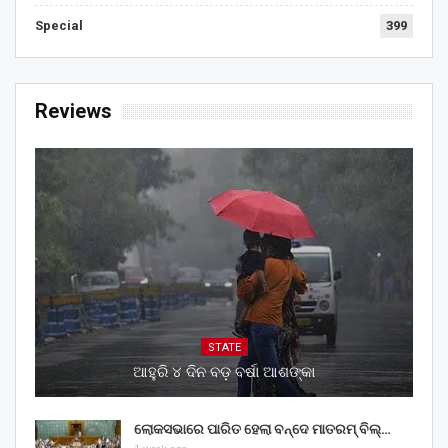
Special
399
Reviews
STATE
ଆହୁରି ୪ ଦିନ ବଡ଼ ବର୍ଷା ଆଶଙ୍କା
ଲୋକସଭାରେ ପାରିତ ହେଲା ବନ୍ଦେ ମାତରମ୍‌ ବିଲ୍‌…