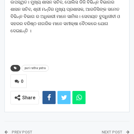
ଉପସ୍ଥିତ। ମୁଖ୍ୟ ଶାସନ ସଚିବ, ପୋଲିସ ଡିଜି ବିଭିନ୍ନ ବିଭାଗର
ଶାସନ ସଚିବ, ଶ୍ରୀ ମନ୍ଦିର ମୁଖ୍ୟ ପ୍ରଶାସକ, ଆରଡିସିଙ୍କ ସମେତ
ବିଭିନ୍ନ ବିଭାଗ ର ଅଧିକାରୀ ମାନେ ସାମିଲ। ସେବାୟତ ବୁଦ୍ଧିଜୀବୀ ଓ
ସହରର ବରିଷ୍ଠ ନାଗରିକ ମାନେ ସମୀକ୍ଷା ବୈଠକରେ ଯୋଗ
ଦେଇଛନ୍ତି ।
puri ratha yatra
0
Share
PREV POST
NEXT POST