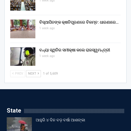
1 week ago
ବିସ୍ଥାପିତଙ୍କ କ୍ଷତିପୂରଣରେ ବିଳମ୍ବ: ଧାରଣାରେ…
1 week ago
ବନ୍ୟା ସ୍ଥିତିର ସମୀକ୍ଷା କଲେ ରାଜସ୍ୱମନ୍ତ୍ରୀ
1 week ago
PREV
NEXT
1 of 5,609
State
ଆହୁରି ୪ ଦିନ ବଡ଼ ବର୍ଷା ଆଶଙ୍କା