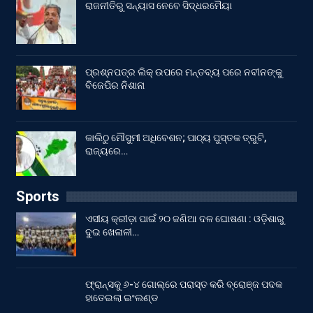
ରାଜନୀତିରୁ ସନ୍ୟାସ ନେବେ ସିଦ୍ଧରମୈୟା
ପ୍ରଶ୍ନପତ୍ର ଲିକ୍ ଉପରେ ମନ୍ତବ୍ୟ ପରେ ନବୀନଙ୍କୁ
ବିଜେପିର ନିଶାନା
କାଲିଠୁ ମୌସୁମୀ ଅଧିବେଶନ; ପାଠ୍ୟ ପୁସ୍ତକ ତ୍ରୁଟି,
ରାଜ୍ୟରେ…
Sports
ଏସୀୟ କ୍ରୀଡ଼ା ପାଇଁ ୨୦ ଜଣିଆ ଦଳ ଘୋଷଣା : ଓଡ଼ିଶାରୁ
ଦୁଇ ଖେଳାଳୀ…
ଫ୍ରାନ୍ସକୁ ୬-୪ ଗୋଲ୍‌ରେ ପରାସ୍ତ କରି ବ୍ରୋଞ୍ଜ ପଦକ
ହାତେଇଲା ଇଂଲଣ୍ଡ