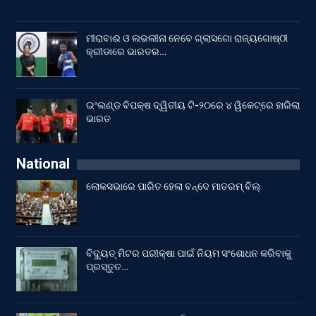
ମୀରାବାଈ ଓ ଲଭଲୀନା ନେବେ ଗ୍ଲାସଗୋ ରାଜ୍ୟଗୋଷ୍ଠୀ
କ୍ରୀଡାରେ ଭାରତର…
ଇଂଲଣ୍ଡ ବିପକ୍ଷ ଦ୍ୱିତୀୟ ଟି-୨୦ରେ ୪ ୱିକେଟ୍‌ରେ ହାରିଲା
ଭାରତ
National
ଲୋକସଭାରେ ପାରିତ ହେଲା ବନ୍ଦେ ମାତରମ୍‌ ବିଲ୍‌
ବିଦ୍ୟୁତ୍ ମିଟର ପରୀକ୍ଷା ପାଇଁ ନିୟମ ସଂଶୋଧନ କରିବାକୁ
ପ୍ରସ୍ତୁତ…