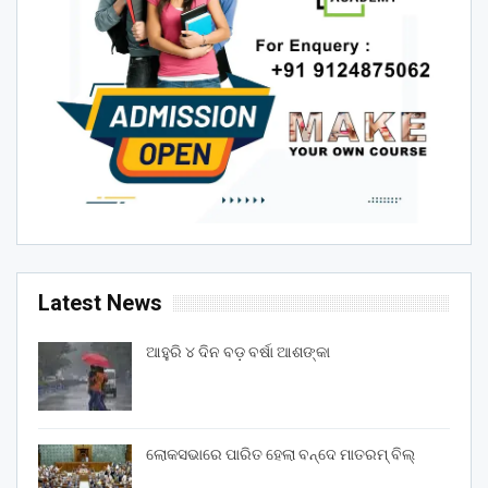
Latest News
ଆହୁରି ୪ ଦିନ ବଡ଼ ବର୍ଷା ଆଶଙ୍କା
ଲୋକସଭାରେ ପାରିତ ହେଲା ବନ୍ଦେ ମାତରମ୍‌ ବିଲ୍‌