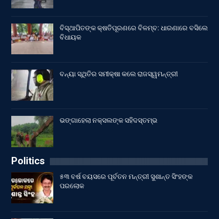
ବିସ୍ଥାପିତଙ୍କ କ୍ଷତିପୂରଣରେ ବିଳମ୍ବ: ଧାରଣାରେ ବସିଲେ
ବିଧାୟକ
ବନ୍ୟା ସ୍ଥିତିର ସମୀକ୍ଷା କଲେ ରାଜସ୍ୱମନ୍ତ୍ରୀ
ଭଙ୍ଗାହେଲା ନକ୍ସଲଙ୍କ ସହିଦସ୍ତମ୍ଭ
Politics
୫୩ ବର୍ଷ ବୟସରେ ପୂର୍ବତନ ମନ୍ତ୍ରୀ ସୁଶାନ୍ତ ସିଂହଙ୍କ
ପରଲୋକ