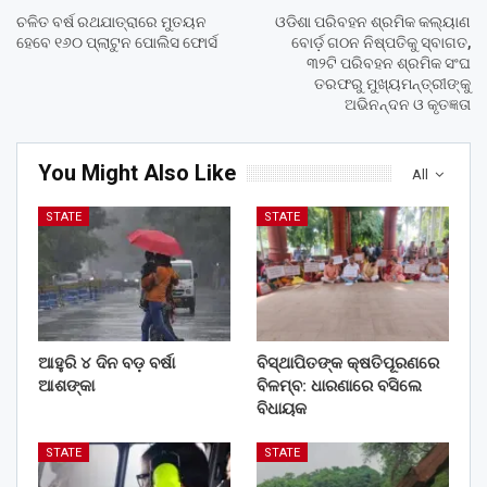
ଚଳିତ ବର୍ଷ ରଥଯାତ୍ରାରେ ମୁତୟନ
ଓଡିଶା ପରିବହନ ଶ୍ରମିକ କଲ୍ୟାଣ
ହେବେ ୧୬୦ ପ୍ଲାଟୁନ ପୋଲିସ ଫୋର୍ସ
ବୋର୍ଡ଼ ଗଠନ ନିଷ୍ପତିକୁ ସ୍ବାଗତ,
୩୨ଟି ପରିବହନ ଶ୍ରମିକ ସଂଘ
ତରଫରୁ ମୁଖ୍ୟମନ୍ତ୍ରୀଙ୍କୁ
ଅଭିନନ୍ଦନ ଓ କୃତଜ୍ଞତା
You Might Also Like
All
STATE
STATE
ଆହୁରି ୪ ଦିନ ବଡ଼ ବର୍ଷା
ବିସ୍ଥାପିତଙ୍କ କ୍ଷତିପୂରଣରେ
ଆଶଙ୍କା
ବିଳମ୍ବ: ଧାରଣାରେ ବସିଲେ
ବିଧାୟକ
STATE
STATE