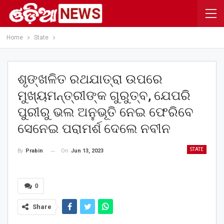
Home
State
ଶୃଙ୍ଖଳିତ ରଥଯାତ୍ରା ଉପରେ
ମୁଖ୍ୟମନ୍ତ୍ରୀଙ୍କ ଗୁରୁତ୍ବ, ଯେପରି
ପୁରୀରୁ ଭଲ ଅନୁଭୂତି ନେଇ ଫେରିବେ
ସେନେଇ ପରାମର୍ଶ ଦେଲେ ନବୀନ
STATE
On
Jun 13, 2023
By
Prabin
0
Share