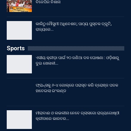
ବିଜେପିର ନିଶାନା
କାଲିଠୁ ମୌସୁମୀ ଅଧିବେଶନ; ପାଠ୍ୟ ପୁସ୍ତକ ତ୍ରୁଟି,
ରାଜ୍ୟରେ…
Sports
ଏସୀୟ କ୍ରୀଡ଼ା ପାଇଁ ୨୦ ଜଣିଆ ଦଳ ଘୋଷଣା : ଓଡ଼ିଶାରୁ
ଦୁଇ ଖେଳାଳୀ…
ଫ୍ରାନ୍ସକୁ ୬-୪ ଗୋଲ୍‌ରେ ପରାସ୍ତ କରି ବ୍ରୋଞ୍ଜ ପଦକ
ହାତେଇଲା ଇଂଲଣ୍ଡ
ମୀରାବାଈ ଓ ଲଭଲୀନା ନେବେ ଗ୍ଲାସଗୋ ରାଜ୍ୟଗୋଷ୍ଠୀ
କ୍ରୀଡାରେ ଭାରତର…