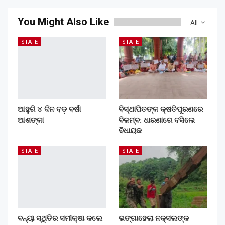
You Might Also Like
All
STATE
STATE
ଆହୁରି ୪ ଦିନ ବଡ଼ ବର୍ଷା
ବିସ୍ଥାପିତଙ୍କ କ୍ଷତିପୂରଣରେ
ଆଶଙ୍କା
ବିଳମ୍ବ: ଧାରଣାରେ ବସିଲେ
ବିଧାୟକ
STATE
STATE
ବନ୍ୟା ସ୍ଥିତିର ସମୀକ୍ଷା କଲେ
ଭଙ୍ଗାହେଲା ନକ୍ସଲଙ୍କ