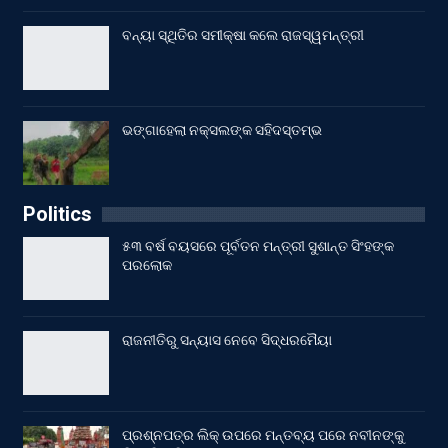
ବନ୍ୟା ସ୍ଥିତିର ସମୀକ୍ଷା କଲେ ରାଜସ୍ୱମନ୍ତ୍ରୀ
ଭଙ୍ଗାହେଲା ନକ୍ସଲଙ୍କ ସହିଦସ୍ତମ୍ଭ
Politics
୫୩ ବର୍ଷ ବୟସରେ ପୂର୍ବତନ ମନ୍ତ୍ରୀ ସୁଶାନ୍ତ ସିଂହଙ୍କ
ପରଲୋକ
ରାଜନୀତିରୁ ସନ୍ୟାସ ନେବେ ସିଦ୍ଧରମୈୟା
ପ୍ରଶ୍ନପତ୍ର ଲିକ୍ ଉପରେ ମନ୍ତବ୍ୟ ପରେ ନବୀନଙ୍କୁ