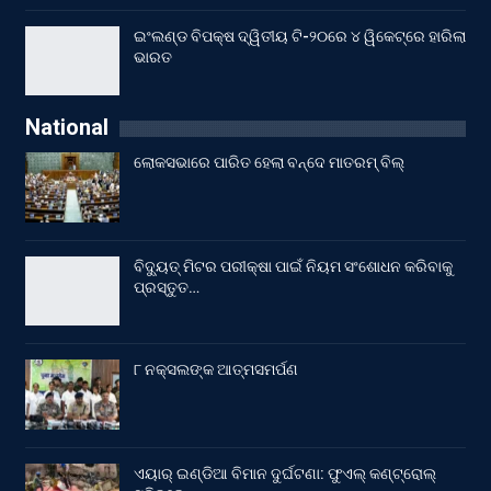
ଇଂଲଣ୍ଡ ବିପକ୍ଷ ଦ୍ୱିତୀୟ ଟି-୨୦ରେ ୪ ୱିକେଟ୍‌ରେ ହାରିଲା
ଭାରତ
National
ଲୋକସଭାରେ ପାରିତ ହେଲା ବନ୍ଦେ ମାତରମ୍‌ ବିଲ୍‌
ବିଦ୍ୟୁତ୍ ମିଟର ପରୀକ୍ଷା ପାଇଁ ନିୟମ ସଂଶୋଧନ କରିବାକୁ
ପ୍ରସ୍ତୁତ…
୮ ନକ୍ସଲଙ୍କ ଆତ୍ମସମର୍ପଣ
ଏୟାର୍ ଇଣ୍ଡିଆ ବିମାନ ଦୁର୍ଘଟଣା: ଫୁଏଲ୍‌ କଣ୍ଟ୍ରୋଲ୍‌