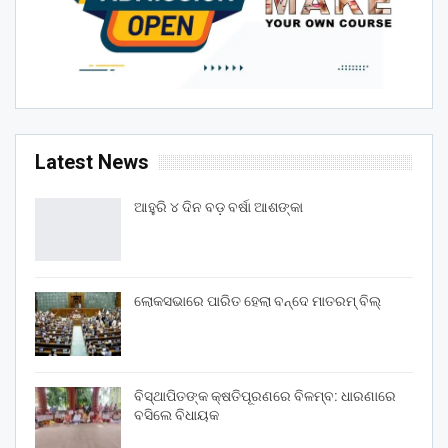
Latest News
ଆହୁରି ୪ ଦିନ ବଡ଼ ବର୍ଷା ଆଶଙ୍କା
ଲୋକସଭାରେ ପାରିତ ହେଲା ବନ୍ଦେ ମାତରମ୍‌ ବିଲ୍‌
ବିସ୍ଥାପିତଙ୍କ କ୍ଷତିପୂରଣରେ ବିଳମ୍ବ: ଧାରଣାରେ
ବସିଲେ ବିଧାୟକ