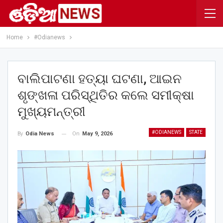
Home
#Odianews
ବାଲିପାଟଣା ହତ୍ୟା ଘଟଣା, ଆଇନ
ଶୃଙ୍ଖଳା ପରିସ୍ଥିତିର କଲେ ସମୀକ୍ଷା
ମୁଖ୍ୟମନ୍ତ୍ରୀ
#ODIANEWS
STATE
On
May 9, 2026
By
Odia News