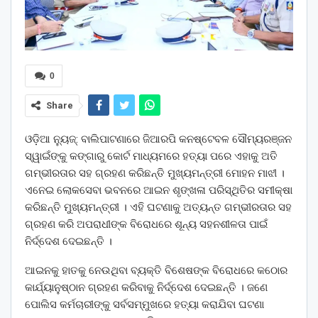
0
Share
ଓଡ଼ିଆ ନ୍ୟୁଜ୍: ବାଲିପାଟଣାରେ ଜିଆରପି କନଷ୍ଟେବଳ ସୌମ୍ୟରଞ୍ଜନ
ସ୍ୱାଇଁଙ୍କୁ କଙ୍ଗାରୁ କୋର୍ଟ ମାଧ୍ୟମରେ ହତ୍ୟା ପରେ ଏହାକୁ ଅତି
ଗମ୍ଭୀରତାର ସହ ଗ୍ରହଣ କରିଛନ୍ତି ମୁଖ୍ୟମନ୍ତ୍ରୀ ମୋହନ ମାଝୀ ।
ଏନେଇ ଲୋକସେବା ଭବନରେ ଆଇନ ଶୃଙ୍ଖଳା ପରିସ୍ଥିତିର ସମୀକ୍ଷା
କରିଛନ୍ତି ମୁଖ୍ୟମନ୍ତ୍ରୀ । ଏହି ଘଟଣାକୁ ଅତ୍ୟନ୍ତ ଗମ୍ଭୀରତାର ସହ
ଗ୍ରହଣ କରି ଅପରାଧୀଙ୍କ ବିରୋଧରେ ଶୂନ୍ୟ ସହନଶୀଳତା ପାଇଁ
ନିର୍ଦ୍ଦେଶ ଦେଇଛନ୍ତି ।
ଆଇନକୁ ହାତକୁ ନେଉଥିବା ବ୍ୟକ୍ତି ବିଶେଷଙ୍କ ବିରୋଧରେ କଠୋର
କାର୍ଯ୍ୟାନୁଷ୍ଠାନ ଗ୍ରହଣ କରିବାକୁ ନିର୍ଦ୍ଦେଶ ଦେଇଛନ୍ତି । ଜଣେ
ପୋଲିସ କର୍ମଚାରୀଙ୍କୁ ସର୍ବସମ୍ମୁଖରେ ହତ୍ୟା କରାଯିବା ଘଟଣା