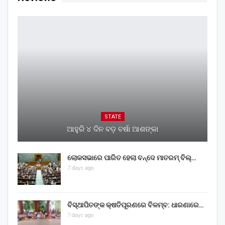
STATE
ଆହୁରି ୪ ଦିନ ବଡ଼ ବର୍ଷା ଆଶଙ୍କା
ଲୋକସଭାରେ ପାରିତ ହେଲା ବନ୍ଦେ ମାତରମ୍‌ ବିଲ୍‌…
7 days ago
ବିସ୍ଥାପିତଙ୍କ କ୍ଷତିପୂରଣରେ ବିଳମ୍ବ: ଧାରଣାରେ…
7 days ago