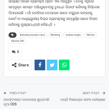
ରାଜ୍ୟର ଆଇନ ବ୍ୟବସ୍ଥା ପ୍ରତି ଏକ ଆହ୍ୱାନ । ତେଣୁ ଏଥିରେ
ସମ୍ପୃକ୍ତ ସମସ୍ତ ଅଭିଯୁକ୍ତଙ୍କୁ ତୁରନ୍ତ ଗିରଫ କରିବାକୁ ନିର୍ଦ୍ଦେଶ
ଦିଆଯାଇଛି । ଗାଁ ଗହଳିରେ ବେଆଇନ ଭାବେ ବସୁଥିବା କଙ୍ଗାରୁ
କୋର୍ଟ ବା ମଧ୍ୟଯୁଗୀୟ ବିଚାର ବ୍ୟବସ୍ଥାକୁ ସମ୍ପୂର୍ଣ୍ଣ ଭାବେ ନିପାତ
କରିବାକୁ ମୁଖ୍ୟମନ୍ତ୍ରୀ କହିଛନ୍ତି ।
Balianta murder case
Meeting
mohan majhi
Odisha
Odisha CM
0
Share
PREV POST
NEXT POST
ଲେଫ୍ଟନାଣ୍ଟ ଜେନେରାଲ୍ ସୁବ୍ରମଣି
ଅଗ୍ନି ମିସାଇଲ୍‌ର ସଫଳ ପରୀକ୍ଷଣ
ନୂଆ CDS