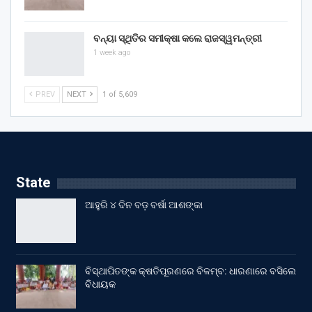
ବନ୍ୟା ସ୍ଥିତିର ସମୀକ୍ଷା କଲେ ରାଜସ୍ୱମନ୍ତ୍ରୀ
1 week ago
PREV
NEXT
1 of 5,609
State
ଆହୁରି ୪ ଦିନ ବଡ଼ ବର୍ଷା ଆଶଙ୍କା
ବିସ୍ଥାପିତଙ୍କ କ୍ଷତିପୂରଣରେ ବିଳମ୍ବ: ଧାରଣାରେ ବସିଲେ
ବିଧାୟକ