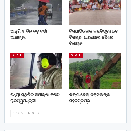
ଆହୁରି ୪ ଦିନ ବଡ଼ ବର୍ଷା
ବିସ୍ଥାପିତଙ୍କ କ୍ଷତିପୂରଣରେ
ଆଶଙ୍କା
ବିଳମ୍ବ: ଧାରଣାରେ ବସିଲେ
ବିଧାୟକ
STATE
STATE
ବନ୍ୟା ସ୍ଥିତିର ସମୀକ୍ଷା କଲେ
ଭଙ୍ଗାହେଲା ନକ୍ସଲଙ୍କ
ରାଜସ୍ୱମନ୍ତ୍ରୀ
ସହିଦସ୍ତମ୍ଭ
PREV
NEXT