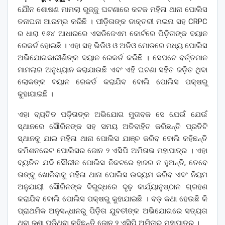
ଯୌନ ଶୋଷଣ ମାମଲା ରୁଜ୍ଜୁ ଘଟଣାରେ କଟକ ମହିଳା ଥାନା ପୋଲିସ
ତନାଘନା ଆରମ୍ଭ କରିଛି । ପୀଡ଼ିତାଙ୍କ ଡାକ୍ତରୀ ମଇନା ସହ CRPC
ର ଧାରା ୧୬୪ ଆଧାରରେ ଏସଡିଜେଏମ କୋର୍ଟରେ ପିଡ଼ିତାଙ୍କ ବୟାନ
ରେକର୍ଡ ହୋଇଛି । ଏହା ସହ ଭିଡିଓ ଓ ଅଡିଓ ମୋଡରେ ମଧ୍ୟ ପୋଲିସ
ଅଭିଯୋଗକାରୀଣିଙ୍କ ବୟାନ ରେକର୍ଡ କରିଛି । ସେପଟେ ବର୍ତ୍ତମାନ
ମାମଲାର ଅନୁଧ୍ୟାନ କରାଯାଉଛି ଏବଂ ଏହି ଘଟଣା ସହିତ ଜଡ଼ିତ ଥିବା
ଲୋକଙ୍କ ବୟାନ ରେକର୍ଡ କରାଯିବ ବୋଲି ପୋଲିସ ପକ୍ଷରୁ
କୁହାଯାଇଛି ।
ଏହା ବ୍ୟତିତ ପଡ଼ିତାଙ୍କ ଅଭିଯୋଗ ମୁତାବକ ସେ ଯେଉଁ ଯେଉଁ
ସ୍ଥାନରେ ସୌରିନଙ୍କ ସହ ସମୟ ଅତିବାହିତ କରିଛନ୍ତି ପ୍ରତିଟି
ସ୍ଥାନକୁ ଯାଇ ମହିଳା ଥାନା ପୋଲିସ ଯାଞ୍ଚ କରିବ ବୋଲି କହିଛନ୍ତି
କମିଶନରେଟ ପୋଲିସର ଜୋନ ୨ ଏସିପି ଅମିତାଭ ମହାପାତ୍ର । ଏହା
ବ୍ୟତିତ ଯଦି ସୌରୀନ ପୋଲିସ ନିକଟରେ ହାଜର ନ ହୁଅନ୍ତି, ତେବେ
ତାଙ୍କୁ ଖୋଜିବାକୁ ମହିଳା ଥାନା ପୋଲିସ ଉଦ୍ୟମ କରିବ ଏବଂ ନିୟମ
ଅନୁଯାୟୀ ସୌରିନଙ୍କ ବିରୁଦ୍ଧରେ ଦୃଢ଼ କାର୍ଯ୍ୟାନୁଷ୍ଠାନ ଗ୍ରହଣ
କରାଯିବ ବୋଲି ପୋଲିସ ପକ୍ଷରୁ କୁହାଯାଇଛି । ବଡ଼ କଥା ହେଉଛି କି
ପ୍ରାଥମିକ ଅନୁସନ୍ଧାନରୁ ପିଡ଼ିତା ଯୁବତୀଙ୍କ ଅଭିଯୋଗରେ ସତ୍ୟତା
ଥିବା ଜଣା ପଡ଼ିଥିବା କହିଛନ୍ତି ଜୋନ ୨ ଏସିପି ଅମିତାଭ ମହାପାତ୍ର ।