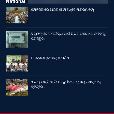
National
ଲୋକସଭାରେ ପାରିତ ହେଲା ବନ୍ଦେ ମାତରମ୍‌ ବିଲ୍‌
ବିଦ୍ୟୁତ୍ ମିଟର ପରୀକ୍ଷା ପାଇଁ ନିୟମ ସଂଶୋଧନ କରିବାକୁ
ପ୍ରସ୍ତୁତ…
୮ ନକ୍ସଲଙ୍କ ଆତ୍ମସମର୍ପଣ
ଏୟାର୍ ଇଣ୍ଡିଆ ବିମାନ ଦୁର୍ଘଟଣା: ଫୁଏଲ୍‌ କଣ୍ଟ୍ରୋଲ୍‌
ସ୍ବିଚ୍‌ରେ …