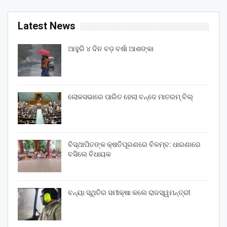
Latest News
ଆହୁରି ୪ ଦିନ ବଡ଼ ବର୍ଷା ଆଶଙ୍କା
ଲୋକସଭାରେ ପାରିତ ହେଲା ବନ୍ଦେ ମାତରମ୍‌ ବିଲ୍‌
ବିସ୍ଥାପିତଙ୍କ କ୍ଷତିପୂରଣରେ ବିଳମ୍ବ: ଧାରଣାରେ
ବସିଲେ ବିଧାୟକ
ବନ୍ୟା ସ୍ଥିତିର ସମୀକ୍ଷା କଲେ ରାଜସ୍ୱମନ୍ତ୍ରୀ