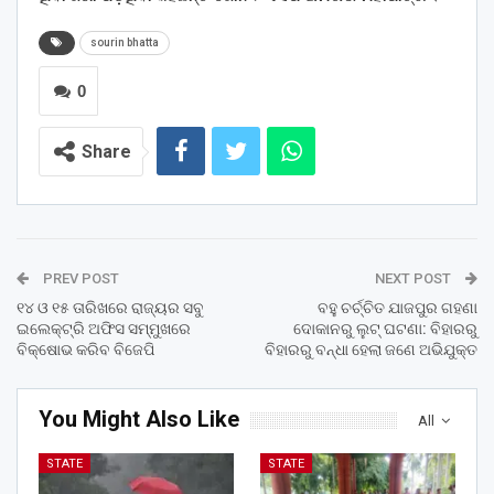
sourin bhatta
0
Share
PREV POST
NEXT POST
୧୪ ଓ ୧୫ ତାରିଖରେ ରାଜ୍ୟର ସବୁ
ବହୁ ଚର୍ଚ୍ଚିତ ଯାଜପୁର ଗହଣା
ଇଲେକ୍ଟ୍ରି ଅଫିସ ସମ୍ମୁଖରେ
ଦୋକାନରୁ ଲୁଟ୍ ଘଟଣା: ବିହାରରୁ
ବିକ୍ଷୋଭ କରିବ ବିଜେପି
ବିହାରରୁ ବନ୍ଧା ହେଲା ଜଣେ ଅଭିଯୁକ୍ତ
You Might Also Like
All
STATE
STATE