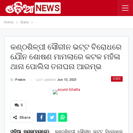
Home
State
କଣ୍ଠଶିଳ୍ପୀ ସୌରୀନ ଭଟ୍ଟ ବିରୋଧରେ
ଯୌନ ଶୋଷଣ ମାମଲାରେ କଟକ ମହିଳା
ଥାନା ପୋଲିସ ତନାଘନା ଆରମ୍ଭ
STATE
Last updated
Jun 13, 2023
By
Prabin
0
Share
ଓଡ଼ିଆ ନ୍ୟୁଜ୍(ବ୍ୟୁରୋ):
କଣ୍ଠଶିଳ୍ପୀ ସୌରୀନ ଭଟ୍ଟ ବିରୋଧରେ