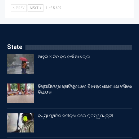
PREV
NEXT
1 of 5,609
State
ଆହୁରି ୪ ଦିନ ବଡ଼ ବର୍ଷା ଆଶଙ୍କା
ବିସ୍ଥାପିତଙ୍କ କ୍ଷତିପୂରଣରେ ବିଳମ୍ବ: ଧାରଣାରେ ବସିଲେ
ବିଧାୟକ
ବନ୍ୟା ସ୍ଥିତିର ସମୀକ୍ଷା କଲେ ରାଜସ୍ୱମନ୍ତ୍ରୀ