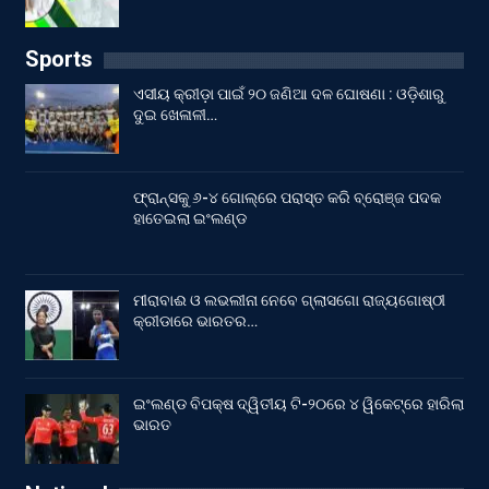
Sports
ଏସୀୟ କ୍ରୀଡ଼ା ପାଇଁ ୨୦ ଜଣିଆ ଦଳ ଘୋଷଣା : ଓଡ଼ିଶାରୁ
ଦୁଇ ଖେଳାଳୀ…
ଫ୍ରାନ୍ସକୁ ୬-୪ ଗୋଲ୍‌ରେ ପରାସ୍ତ କରି ବ୍ରୋଞ୍ଜ ପଦକ
ହାତେଇଲା ଇଂଲଣ୍ଡ
ମୀରାବାଈ ଓ ଲଭଲୀନା ନେବେ ଗ୍ଲାସଗୋ ରାଜ୍ୟଗୋଷ୍ଠୀ
କ୍ରୀଡାରେ ଭାରତର…
ଇଂଲଣ୍ଡ ବିପକ୍ଷ ଦ୍ୱିତୀୟ ଟି-୨୦ରେ ୪ ୱିକେଟ୍‌ରେ ହାରିଲା
ଭାରତ