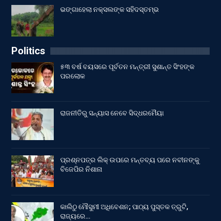
ଭଙ୍ଗାହେଲା ନକ୍ସଲଙ୍କ ସହିଦସ୍ତମ୍ଭ
Politics
୫୩ ବର୍ଷ ବୟସରେ ପୂର୍ବତନ ମନ୍ତ୍ରୀ ସୁଶାନ୍ତ ସିଂହଙ୍କ
ପରଲୋକ
ରାଜନୀତିରୁ ସନ୍ୟାସ ନେବେ ସିଦ୍ଧରମୈୟା
ପ୍ରଶ୍ନପତ୍ର ଲିକ୍ ଉପରେ ମନ୍ତବ୍ୟ ପରେ ନବୀନଙ୍କୁ
ବିଜେପିର ନିଶାନା
କାଲିଠୁ ମୌସୁମୀ ଅଧିବେଶନ; ପାଠ୍ୟ ପୁସ୍ତକ ତ୍ରୁଟି,
ରାଜ୍ୟରେ…