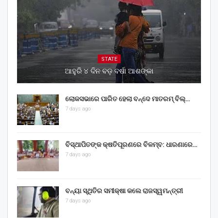
STATE
ଆହୁରି ୪ ଦିନ ବଡ଼ ବର୍ଷା ଆଶଙ୍କା
ଲୋକସଭାରେ ପାରିତ ହେଲା ବନ୍ଦେ ମାତରମ୍‌ ବିଲ୍‌…
7 days ago
ବିସ୍ଥାପିତଙ୍କ କ୍ଷତିପୂରଣରେ ବିଳମ୍ବ: ଧାରଣାରେ…
7 days ago
ବନ୍ୟା ସ୍ଥିତିର ସମୀକ୍ଷା କଲେ ରାଜସ୍ୱମନ୍ତ୍ରୀ
7 days ago