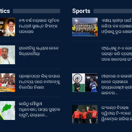
tics
Sports
୫୩ ବର୍ଷ ବୟସରେ ପୂର୍ବତନ
ଏସୀୟ କ୍ରୀଡ଼ା ପାଇଁ
ମନ୍ତ୍ରୀ ସୁଶାନ୍ତ ସିଂହଙ୍କ
ଜଣିଆ ଦଳ ଘୋଷଣା
ପରଲୋକ
ଓଡ଼ିଶାରୁ ଦୁଇ ଖେଳ
ରାଜନୀତିରୁ ସନ୍ୟାସ ନେବେ
ଫ୍ରାନ୍ସକୁ ୬-୪ ଗୋ
ସିଦ୍ଧରମୈୟା
ପରାସ୍ତ କରି ବ୍ରୋଞ
ପଦକ ହାତେଇଲା ଇ
ପ୍ରଶ୍ନପତ୍ର ଲିକ୍ ଉପରେ
ମୀରାବାଈ ଓ ଲଭଲୀ
ମନ୍ତବ୍ୟ ପରେ ନବୀନଙ୍କୁ
ନେବେ ଗ୍ଲାସଗୋ
ବିଜେପିର ନିଶାନା
ରାଜ୍ୟଗୋଷ୍ଠୀ କ୍ର
ଭାରତର…
କାଲିଠୁ ମୌସୁମୀ
ଇଂଲଣ୍ଡ ବିପକ୍ଷ
ଅଧିବେଶନ; ପାଠ୍ୟ ପୁସ୍ତକ
ଦ୍ୱିତୀୟ ଟି-୨୦ରେ
ତ୍ରୁଟି, ରାଜ୍ୟରେ…
ୱିକେଟ୍‌ରେ ହାରିଲା