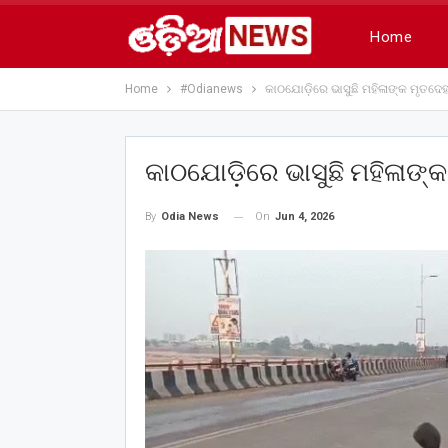
Home
Home
#Odianews
କାଠଯୋଡ଼ିରେ ଭାସୁଛି ମହିଳାଙ୍କ ମୃତଦେ
କାଠଯୋଡ଼ିରେ ଭାସୁଛି ମହିଳାଙ୍
On
Jun 4, 2026
By
Odia News