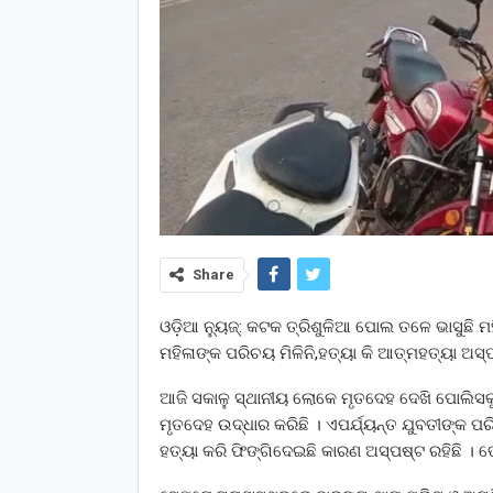
Share
ଓଡ଼ିଆ ନ୍ୟୁଜ୍: କଟକ ତ୍ରିଶୁଳିଆ ପୋଲ ତଳେ ଭାସୁଛି ମ
ମହିଳାଙ୍କ ପରିଚୟ ମିଳିନି,ହତ୍ୟା କି ଆତ୍ମହତ୍ୟା ଅସ
ଆଜି ସକାଳୁ ସ୍ଥାନୀୟ ଲୋକେ ମୃତଦେହ ଦେଖି ପୋଲିସ
ମୃତଦେହ ଉଦ୍ଧାର କରିଛି । ଏପର୍ଯ୍ୟନ୍ତ ଯୁବତୀଙ୍କ ପରିଚ
ହତ୍ୟା କରି ଫିଙ୍ଗିଦେଇଛି କାରଣ ଅସ୍ପଷ୍ଟ ରହିଛି । ତେ