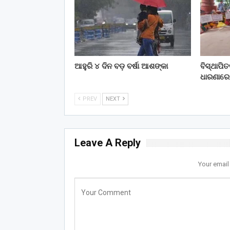
ଆହୁରି ୪ ଦିନ ବଡ଼ ବର୍ଷା ଆଶଙ୍କା
ବିସ୍ଥାପି
ଧାରଣାରେ
PREV
NEXT
Leave A Reply
Your email