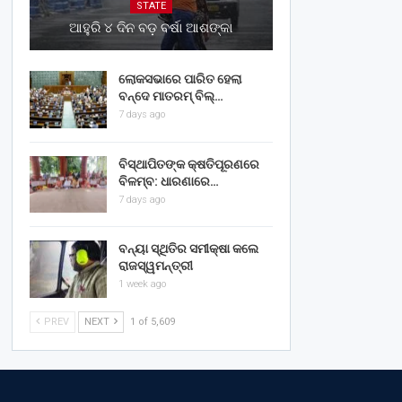
STATE
ଆହୁରି ୪ ଦିନ ବଡ଼ ବର୍ଷା ଆଶଙ୍କା
ଲୋକସଭାରେ ପାରିତ ହେଲା
ବନ୍ଦେ ମାତରମ୍‌ ବିଲ୍‌…
7 days ago
ବିସ୍ଥାପିତଙ୍କ କ୍ଷତିପୂରଣରେ
ବିଳମ୍ବ: ଧାରଣାରେ…
7 days ago
ବନ୍ୟା ସ୍ଥିତିର ସମୀକ୍ଷା କଲେ
ରାଜସ୍ୱମନ୍ତ୍ରୀ
1 week ago
PREV
NEXT
1 of 5,609