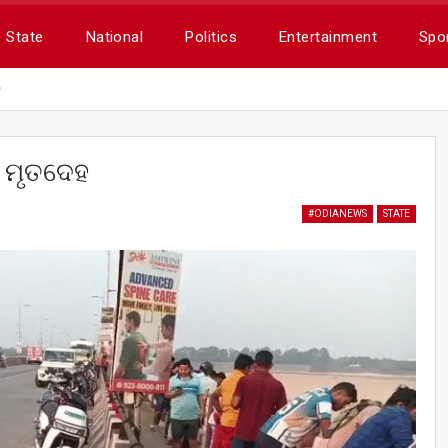
State
National
Politics
Entertainment
Spo
ହ
କ ମୃତଦେହ
#ODIANEWS
STATE