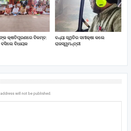
ତଙ୍କ କ୍ଷତିପୂରଣରେ ବିଳମ୍ବ:
ବନ୍ୟା ସ୍ଥିତିର ସମୀକ୍ଷା କଲେ
 ବସିଲେ ବିଧାୟକ
ରାଜସ୍ୱମନ୍ତ୍ରୀ
 address will not be published.