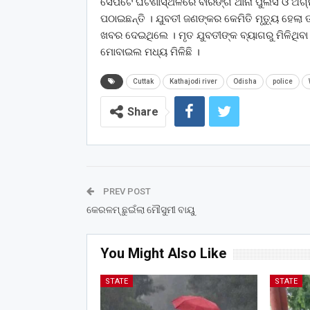
ସେପଟେ ଘଟଣାସ୍ଥଳରେ ବାରଙ୍ଗ ଥାନା ପୁଲିସ ଓ ଅଗ୍ନ
ପଠାଇଛନ୍ତି । ଯୁବତୀ ଜଣଙ୍କର କେମିତି ମୃତ୍ୟୁ ହେଲା ତା
ଖବର ଦେଇଥିଲେ । ମୃତ ଯୁବତୀଙ୍କ ବ୍ୟାଗରୁ ମିଳିଥିବା
ମୋବାଇଲ ମଧ୍ୟ ମିଳିଛି ।
Cuttak
Kathajodi river
Odisha
police
Share
PREV POST
କେରଳମ୍ ଛୁଇଁଲା ମୌସୁମୀ ବାୟୁ
You Might Also Like
STATE
STATE