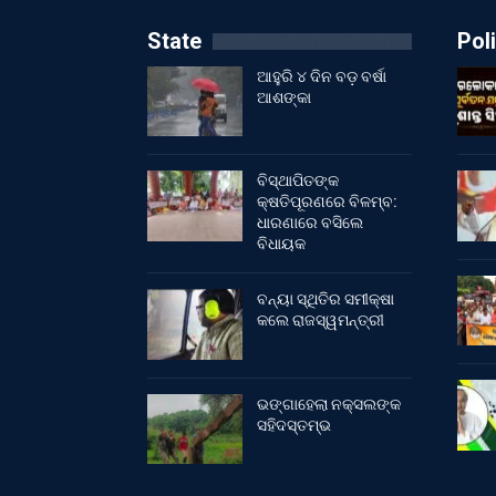
State
Poli
ଆହୁରି ୪ ଦିନ ବଡ଼ ବର୍ଷା
ଆଶଙ୍କା
ବିସ୍ଥାପିତଙ୍କ
କ୍ଷତିପୂରଣରେ ବିଳମ୍ବ:
ଧାରଣାରେ ବସିଲେ
ବିଧାୟକ
ବନ୍ୟା ସ୍ଥିତିର ସମୀକ୍ଷା
କଲେ ରାଜସ୍ୱମନ୍ତ୍ରୀ
ଭଙ୍ଗାହେଲା ନକ୍ସଲଙ୍କ
ସହିଦସ୍ତମ୍ଭ