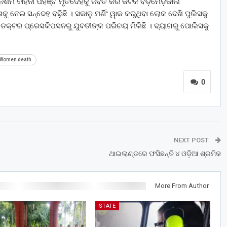
ିଶମ ବାହିନୀ ପହଞ୍ଚି ମୃତଦେହକୁ ଜବତ କରି କଟକ ବଡ଼ମେଡ଼ିକାଲ
କୁ ନେଇ ସନ୍ଦେହ ବଢ଼ିଛି । ସକାଳୁ ମର୍ଣିଂ ୱାକ କରୁଥିବା ଲୋକ ଦେଖି ପୁଲିସକୁ
 ଡକ୍ଟର ପ୍ରେସକିପସନରୁ ଯୁବତୀଙ୍କ ପରିଚୟ ମିଳିଛି । ବ୍ୟାଗରୁ ପୋଲିସକୁ
Women death
0
NEXT POST
ଥାଇଲାଣ୍ଡରେ ଫସିଛନ୍ତି ୪ ଓଡ଼ିଆ ଶ୍ରମିକ
More From Author
STATE