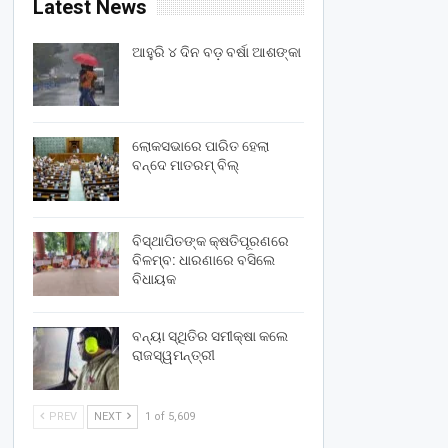
Latest News
ଆହୁରି ୪ ଦିନ ବଡ଼ ବର୍ଷା ଆଶଙ୍କା
ଲୋକସଭାରେ ପାରିତ ହେଲା
ବନ୍ଦେ ମାତରମ୍‌ ବିଲ୍‌
ବିସ୍ଥାପିତଙ୍କ କ୍ଷତିପୂରଣରେ
ବିଳମ୍ବ: ଧାରଣାରେ ବସିଲେ
ବିଧାୟକ
ବନ୍ୟା ସ୍ଥିତିର ସମୀକ୍ଷା କଲେ
ରାଜସ୍ୱମନ୍ତ୍ରୀ
PREV
NEXT
1 of 5,609