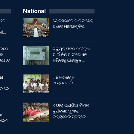
National
 ୨୦
ଲୋକସଭାରେ ପାରିତ ହେଲା
 :
ବନ୍ଦେ ମାତରମ୍‌ ବିଲ୍‌
ାଳୀ…
ଲ୍‌ରେ
ବିଦ୍ୟୁତ୍ ମିଟର ପରୀକ୍ଷା
୍ଜ
ପାଇଁ ନିୟମ ସଂଶୋଧନ
ଂଲଣ୍ଡ
କରିବାକୁ ପ୍ରସ୍ତୁତ…
ନା
୮ ନକ୍ସଲଙ୍କ
ଆତ୍ମସମର୍ପଣ
ୀଡାରେ
ଏୟାର୍ ଇଣ୍ଡିଆ ବିମାନ
ଦୁର୍ଘଟଣା: ଫୁଏଲ୍‌
 ୪
କଣ୍ଟ୍ରୋଲ୍‌ ସ୍ବିଚ୍‌ରେ …
 ଭାରତ