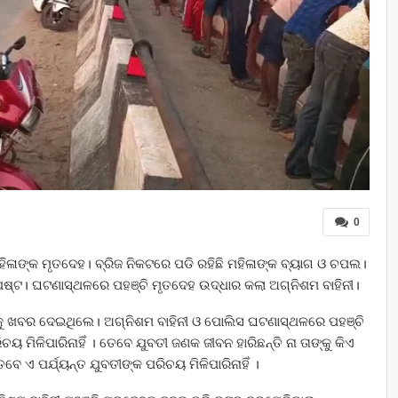
0
ହିଳାଙ୍କ ମୃତଦେହ। ବ୍ରିଜ ନିକଟରେ ପଡି ରହିଛି ମହିଳାଙ୍କ ବ୍ୟାଗ ଓ ଚପଲ।
୍ପଷ୍ଟ। ଘଟଣାସ୍ଥଳରେ ପହଞ୍ଚି ମୃତଦେହ ଉଦ୍ଧାର କଲା ଅଗ୍ନିଶମ ବାହିନୀ।
କୁ ଖବର ଦେଇଥିଲେ। ଅଗ୍ନିଶମ ବାହିନୀ ଓ ପୋଲିସ ଘଟଣାସ୍ଥଳରେ ପହଞ୍ଚି
ୟ ମିଳିପାରିନାହିଁ । ତେବେ ଯୁବତୀ ଜଣକ ଜୀବନ ହାରିଛନ୍ତି ନା ତାଙ୍କୁ କିଏ
ବେ ଏ ପର୍ଯ୍ୟନ୍ତ ଯୁବତୀଙ୍କ ପରିଚୟ ମିଳିପାରିନାହିଁ ।