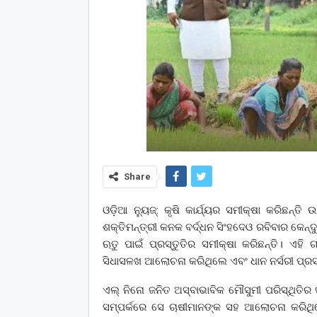
Share
ଓଡ଼ିଆ ନ୍ୟୁଜ୍: କୃଷି କାର୍ଯ୍ୟର ସମୀକ୍ଷା କରିଛନ୍ତ
ଶକ୍ତିମନ୍ତ୍ରୀ କନକ ବର୍ଦ୍ଧନ ସିଂହଦେଓ ରବିବାର କେନ୍ଦ
ଋତୁ ପାଇଁ ପ୍ରସ୍ତୁତିର ସମୀକ୍ଷା କରିଛନ୍ତି। ଏହ
ସିଧାସଳଖ ଆଲୋଚନା କରିଥିଲେ ଏବଂ ଧାନ ନର୍ସରୀ ପ୍ରସ୍ତ
ଏଲ୍‌ ନିନୋ ଜନିତ ଅସ୍ବାଭାବିକ ମୌସୁମୀ ପରିସ୍ଥିତିର
ସମ୍ପର୍କରେ ସେ ଚାଷୀମାନଙ୍କ ସହ ଆଲୋଚନା କରିଥିଲ