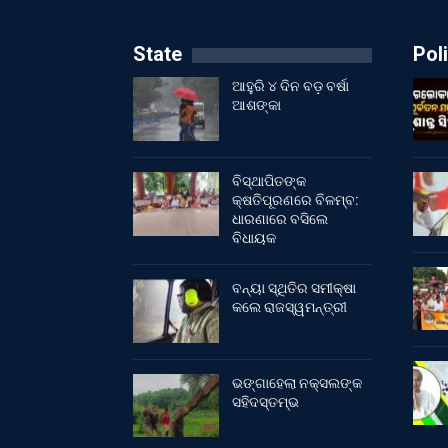
State
Poli
ଆହୁରି ୪ ଦିନ ବଡ଼ ବର୍ଷା
ଆଶଙ୍କା
ବିସ୍ଥାପିତଙ୍କ
କ୍ଷତିପୂରଣରେ ବିଳମ୍ବ:
ଧାରଣାରେ ବସିଲେ
ବିଧାୟକ
ବନ୍ୟା ସ୍ଥିତିର ସମୀକ୍ଷା
କଲେ ରାଜସ୍ୱମନ୍ତ୍ରୀ
ଭଙ୍ଗାହେଲା ନକ୍ସଲଙ୍କ
ସହିଦସ୍ତମ୍ଭ