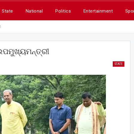
State
National
Politics
Entertainment
Spo
ୀ
 ଉପମୁଖ୍ୟମନ୍ତ୍ରୀ
STATE