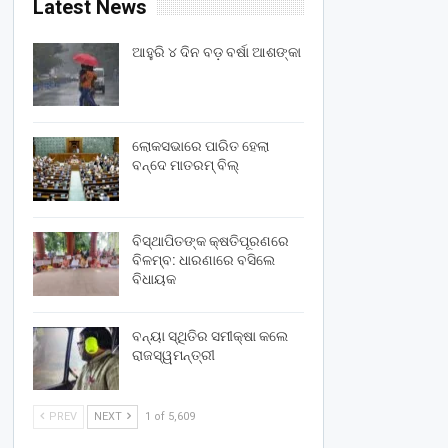
Latest News
ଆହୁରି ୪ ଦିନ ବଡ଼ ବର୍ଷା ଆଶଙ୍କା
ଲୋକସଭାରେ ପାରିତ ହେଲା
ବନ୍ଦେ ମାତରମ୍‌ ବିଲ୍‌
ବିସ୍ଥାପିତଙ୍କ କ୍ଷତିପୂରଣରେ
ବିଳମ୍ବ: ଧାରଣାରେ ବସିଲେ
ବିଧାୟକ
ବନ୍ୟା ସ୍ଥିତିର ସମୀକ୍ଷା କଲେ
ରାଜସ୍ୱମନ୍ତ୍ରୀ
PREV
NEXT
1 of 5,609