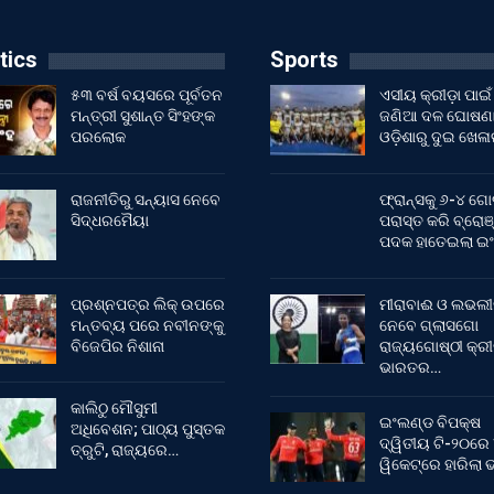
tics
Sports
୫୩ ବର୍ଷ ବୟସରେ ପୂର୍ବତନ
ଏସୀୟ କ୍ରୀଡ଼ା ପାଇଁ
ମନ୍ତ୍ରୀ ସୁଶାନ୍ତ ସିଂହଙ୍କ
ଜଣିଆ ଦଳ ଘୋଷଣା
ପରଲୋକ
ଓଡ଼ିଶାରୁ ଦୁଇ ଖେଳ
ରାଜନୀତିରୁ ସନ୍ୟାସ ନେବେ
ଫ୍ରାନ୍ସକୁ ୬-୪ ଗୋ
ସିଦ୍ଧରମୈୟା
ପରାସ୍ତ କରି ବ୍ରୋଞ
ପଦକ ହାତେଇଲା ଇ
ପ୍ରଶ୍ନପତ୍ର ଲିକ୍ ଉପରେ
ମୀରାବାଈ ଓ ଲଭଲୀ
ମନ୍ତବ୍ୟ ପରେ ନବୀନଙ୍କୁ
ନେବେ ଗ୍ଲାସଗୋ
ବିଜେପିର ନିଶାନା
ରାଜ୍ୟଗୋଷ୍ଠୀ କ୍ର
ଭାରତର…
କାଲିଠୁ ମୌସୁମୀ
ଇଂଲଣ୍ଡ ବିପକ୍ଷ
ଅଧିବେଶନ; ପାଠ୍ୟ ପୁସ୍ତକ
ଦ୍ୱିତୀୟ ଟି-୨୦ରେ
ତ୍ରୁଟି, ରାଜ୍ୟରେ…
ୱିକେଟ୍‌ରେ ହାରିଲା