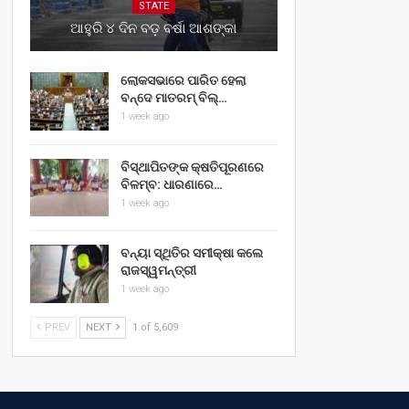
STATE
ଆହୁରି ୪ ଦିନ ବଡ଼ ବର୍ଷା ଆଶଙ୍କା
ଲୋକସଭାରେ ପାରିତ ହେଲା
ବନ୍ଦେ ମାତରମ୍‌ ବିଲ୍‌…
1 week ago
ବିସ୍ଥାପିତଙ୍କ କ୍ଷତିପୂରଣରେ
ବିଳମ୍ବ: ଧାରଣାରେ…
1 week ago
ବନ୍ୟା ସ୍ଥିତିର ସମୀକ୍ଷା କଲେ
ରାଜସ୍ୱମନ୍ତ୍ରୀ
1 week ago
PREV
NEXT
1 of 5,609