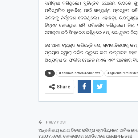
ସମୀକ୍ଷା କରିଥିଲେ। ସୁଚିନ୍ତିତ ଯୋଜନା ଉପରେ ଗୁ
ପରିସ୍ଥିତିର ମୁକାବିଲା ପାଇଁ ସମ୍ପୂର୍ଣ୍ଣ ପ୍ରସ୍ତୁତ 
କରିବାକୁ ନିର୍ଦ୍ଦେଶ ଦେଇଥିଲେ। ଏହାଛଡ଼ା, ଉପମୁଖ୍ୟମ
ଚିହ୍ନଟ ହୋଇଥିବା ଜମି ପରିଦର୍ଶନ କରିଥିଲେ। ଜିଲା 
ସମୀକ୍ଷା କରି ସିଂହଦେଓ କହିଥିଲେ ଯେ, କେନ୍ଦୁଝର ଜିଲା
ସେ ଆଶା ବ୍ୟକ୍ତ କରିଛନ୍ତି ଯେ, ସ୍ବାଭାବିକଠାରୁ କମ୍
ପ୍ରୟାସ ଦ୍ୱାରା ଚଳିତ ଋତୁରେ ଭଲ ଉତ୍ପାଦନ ହେ
ଅଧ୍ୟକ୍ଷ ଡ. ଫକୀର ମୋହନ ନାଏକ ଏବଂ ପାଟଣାର ବିଧ
# annualfunction #odianews
#agricultureminister
Share
PREV POST
ଅନ୍ତର୍ଜାତୀୟ ଯୋଗ ଦିବସ: କଳିଙ୍ଗ ଷ୍ଟାଡିୟମରେ ସାମିଲ ‌ହେ
ମୁଖ୍ୟମନ୍ତ୍ରୀ, କୋଲକାତାରୁ ଯୋଡ଼ିହେଲେ ପ୍ରଧାନମନ୍ତ୍ରୀ