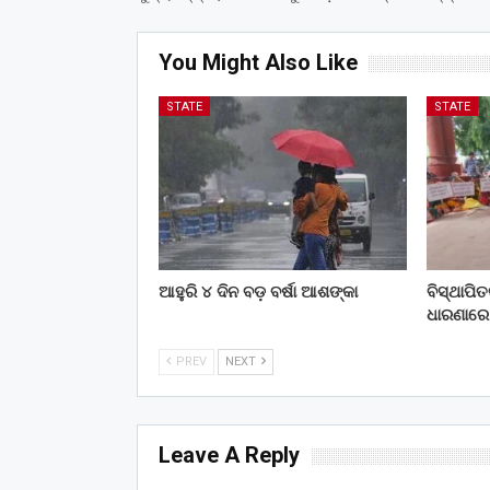
You Might Also Like
STATE
STATE
ଆହୁରି ୪ ଦିନ ବଡ଼ ବର୍ଷା ଆଶଙ୍କା
ବିସ୍ଥାପି
ଧାରଣାରେ
PREV
NEXT
Leave A Reply