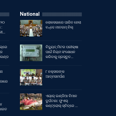
National
 ୨୦
ଲୋକସଭାରେ ପାରିତ ହେଲା
 :
ବନ୍ଦେ ମାତରମ୍‌ ବିଲ୍‌
ାଳୀ…
ଲ୍‌ରେ
ବିଦ୍ୟୁତ୍ ମିଟର ପରୀକ୍ଷା
୍ଜ
ପାଇଁ ନିୟମ ସଂଶୋଧନ
ଂଲଣ୍ଡ
କରିବାକୁ ପ୍ରସ୍ତୁତ…
ନା
୮ ନକ୍ସଲଙ୍କ
ଆତ୍ମସମର୍ପଣ
ୀଡାରେ
ଏୟାର୍ ଇଣ୍ଡିଆ ବିମାନ
ଦୁର୍ଘଟଣା: ଫୁଏଲ୍‌
 ୪
କଣ୍ଟ୍ରୋଲ୍‌ ସ୍ବିଚ୍‌ରେ …
 ଭାରତ