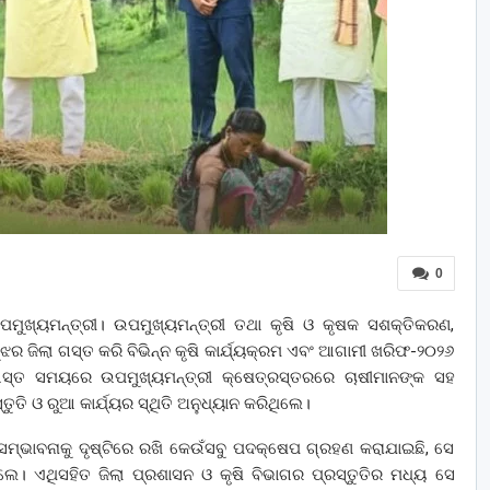
0
ି ଉପମୁଖ୍ୟମନ୍ତ୍ରୀ। ଉପମୁଖ୍ୟମନ୍ତ୍ରୀ ତଥା କୃଷି ଓ କୃଷକ ସଶକ୍ତିକରଣ,
ୁଝର ଜିଲା ଗସ୍ତ କରି ବିଭିନ୍ନ କୃଷି କାର୍ଯ୍ୟକ୍ରମ ଏବଂ ଆଗାମୀ ଖରିଫ-୨୦୨୬
ି ଗସ୍ତ ସମୟରେ ଉପମୁଖ୍ୟମନ୍ତ୍ରୀ କ୍ଷେତ୍ରସ୍ତରରେ ଚାଷୀମାନଙ୍କ ସହ
ୁତି ଓ ରୁଆ କାର୍ଯ୍ୟର ସ୍ଥିତି ଅନୁଧ୍ୟାନ କରିଥିଲେ।
 ସମ୍ଭାବନାକୁ ଦୃଷ୍ଟିରେ ରଖି କେଉଁସବୁ ପଦକ୍ଷେପ ଗ୍ରହଣ କରାଯାଇଛି, ସେ
େ। ଏଥିସହିତ ଜିଲା ପ୍ରଶାସନ ଓ କୃଷି ବିଭାଗର ପ୍ରସ୍ତୁତିର ମଧ୍ୟ ସେ