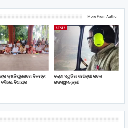
More From Author
STATE
ତଙ୍କ କ୍ଷତିପୂରଣରେ ବିଳମ୍ବ:
ବନ୍ୟା ସ୍ଥିତିର ସମୀକ୍ଷା କଲେ
 ବସିଲେ ବିଧାୟକ
ରାଜସ୍ୱମନ୍ତ୍ରୀ