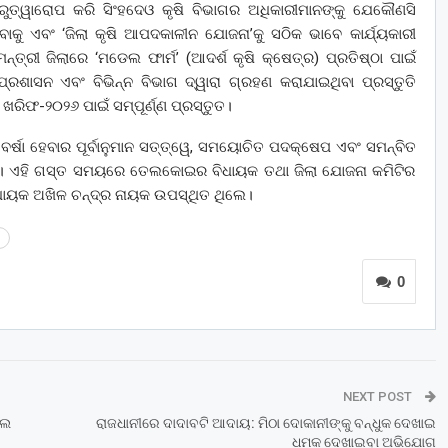
ରୁତ୍ୱାରୋପ କରି ସିଂହଦେଓ କୃଷି ବିଭାଗର ଅଧିକାରୀମାନଙ୍କୁ ଯେକୌଣସି
ରହିବାକୁ ଏବଂ ‘ଜିଲା କୃଷି ଆପଦକାଳୀନ ଯୋଜନା’କୁ ସଠିକ ଭାବେ କାର୍ଯ୍ୟକାରୀ
ନ୍ତ୍ରୀ ଜିଲାରେ ‘ମଡେଲ ଫାର୍ମ’ (ଆଦର୍ଶ କୃଷି କ୍ଷେତ୍ର) ପ୍ରତିଷ୍ଠା ପାଇଁ
ପ୍ରଶାସନ ଏବଂ ବିଭିନ୍ନ ବିଭାଗ ଦ୍ୱାରା ଗ୍ରହଣ କରାଯାଇଥିବା ପ୍ରସ୍ତୁତି
 ଖରିଫ-୨୦୨୬ ପାଇଁ ସମ୍ପୂର୍ଣ୍ଣ ପ୍ରସ୍ତୁତ।
‌ ବର୍ଷା ହେବାର ପୂର୍ବାନୁମାନ ସତ୍ତ୍ୱେ, ସମୟୋଚିତ ପଦକ୍ଷେପ ଏବଂ ସମନ୍ବିତ
ବ। ଏହି ଗସ୍ତ ସମୟରେ ତେଲକୋଇର ବିଧାୟକ ତଥା ଜିଲା ଯୋଜନା କମିଟିର
ାୟକ ଅଖିଳ ଚନ୍ଦ୍ର ନାୟକ ଉପସ୍ଥିତ ଥିଲେ।
0
NEXT POST
ଲେ
ରାଜଧାନୀରେ ଦାଦାବଟି ଆଦାୟ: ମିଠା ଦୋକାନୀଙ୍କୁ ବନ୍ଧୁକ ଦେଖାଇ
ଧମକ ଦେଖାଇବା ଅଭିଯୋଗ