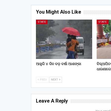
You Might Also Like
STATE
STATE
ଆହୁରି ୪ ଦିନ ବଡ଼ ବର୍ଷା ଆଶଙ୍କା
ବିସ୍ଥାପି
ଧାରଣାରେ
PREV
NEXT
Leave A Reply