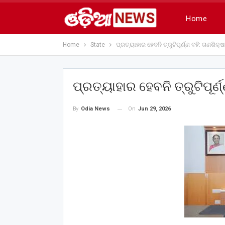
Home
Home
State
ପ୍ରତ୍ୟାହାର ହେବନି ତ୍ରୁଟିପୂର୍ଣ୍ଣ ବହି: ଗଣଶିକ୍ଷ
ପ୍ରତ୍ୟାହାର ହେବନି ତ୍ରୁଟିପୂର୍ଣ
On
Jun 29, 2026
By
Odia News