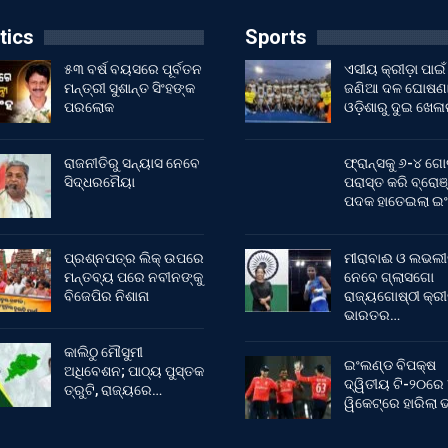
tics
Sports
୫୩ ବର୍ଷ ବୟସରେ ପୂର୍ବତନ
ଏସୀୟ କ୍ରୀଡ଼ା ପାଇଁ
ମନ୍ତ୍ରୀ ସୁଶାନ୍ତ ସିଂହଙ୍କ
ଜଣିଆ ଦଳ ଘୋଷଣା
ପରଲୋକ
ଓଡ଼ିଶାରୁ ଦୁଇ ଖେଳ
ରାଜନୀତିରୁ ସନ୍ୟାସ ନେବେ
ଫ୍ରାନ୍ସକୁ ୬-୪ ଗୋ
ସିଦ୍ଧରମୈୟା
ପରାସ୍ତ କରି ବ୍ରୋଞ
ପଦକ ହାତେଇଲା ଇ
ପ୍ରଶ୍ନପତ୍ର ଲିକ୍ ଉପରେ
ମୀରାବାଈ ଓ ଲଭଲୀ
ମନ୍ତବ୍ୟ ପରେ ନବୀନଙ୍କୁ
ନେବେ ଗ୍ଲାସଗୋ
ବିଜେପିର ନିଶାନା
ରାଜ୍ୟଗୋଷ୍ଠୀ କ୍ର
ଭାରତର…
କାଲିଠୁ ମୌସୁମୀ
ଇଂଲଣ୍ଡ ବିପକ୍ଷ
ଅଧିବେଶନ; ପାଠ୍ୟ ପୁସ୍ତକ
ଦ୍ୱିତୀୟ ଟି-୨୦ରେ
ତ୍ରୁଟି, ରାଜ୍ୟରେ…
ୱିକେଟ୍‌ରେ ହାରିଲା