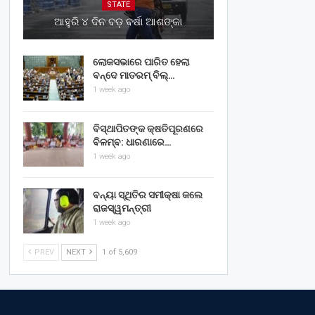
STATE
ଆହୁରି ୪ ଦିନ ବଡ଼ ବର୍ଷା ଆଶଙ୍କା
ଲୋକସଭାରେ ପାରିତ ହେଲା
ବନ୍ଦେ ମାତରମ୍‌ ବିଲ୍‌…
1 week ago
ବିସ୍ଥାପିତଙ୍କ କ୍ଷତିପୂରଣରେ
ବିଳମ୍ବ: ଧାରଣାରେ…
1 week ago
ବନ୍ୟା ସ୍ଥିତିର ସମୀକ୍ଷା କଲେ
ରାଜସ୍ୱମନ୍ତ୍ରୀ
1 week ago
PREV
NEXT
1 of 5,609