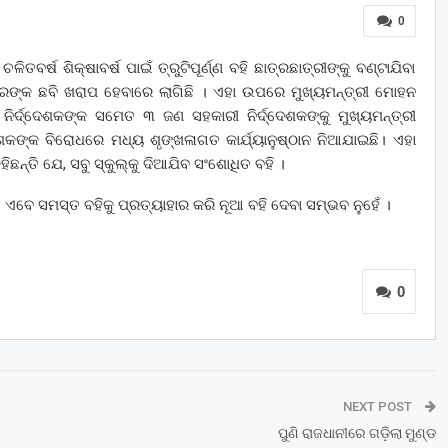
0
 ଚଳିତବର୍ଷ ଶିକ୍ଷାବର୍ଷ ପାଇଁ ତ୍ରୁଟିପୂର୍ଣ୍ଣ ବହି ଛାତ୍ରଛାତ୍ରୀଙ୍କୁ ବଣ୍ଟାଯିବା
ଙ୍କ ଛବି ଖରାପ ହେବାରେ ଲାଗିଛି । ଏହା ଉପରେ ମୁଖ୍ୟମନ୍ତ୍ରୀ ମୋହନ
 ନିର୍ଦ୍ଦେଶକଙ୍କ ସମେତ ୩ ଜଣ ସହକାରୀ ନିର୍ଦ୍ଦେଶକଙ୍କୁ ମୁଖ୍ୟମନ୍ତ୍ରୀ
େଶକଙ୍କ ବିରୋଧରେ ମଧ୍ୟ ଶୃଙ୍ଖଳାଗତ କାର୍ଯ୍ୟାନୁଷ୍ଠାନ ନିଆଯାଇଛି। ଏହା
ଛନ୍ତି ଯେ, ସବୁ ସ୍କୁଲ୍‌କୁ ଦିଆଯିବ ସଂଶୋଧିତ ବହି ।
ଏବେ ସମସ୍ତ ବହିକୁ ପ୍ରତ୍ୟାହାର କରି ନୂଆ ବହି ଦେବା ସମ୍ଭବ ନୁହେଁ ।
0
NEXT POST
ପୁଣି ରାଜଧାନୀରେ ଗଡ଼ିଲା ମୁଣ୍ଡ