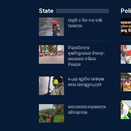
State
Poli
ଆହୁରି ୪ ଦିନ ବଡ଼ ବର୍ଷା
ଆଶଙ୍କା
ବିସ୍ଥାପିତଙ୍କ
କ୍ଷତିପୂରଣରେ ବିଳମ୍ବ:
ଧାରଣାରେ ବସିଲେ
ବିଧାୟକ
ବନ୍ୟା ସ୍ଥିତିର ସମୀକ୍ଷା
କଲେ ରାଜସ୍ୱମନ୍ତ୍ରୀ
ଭଙ୍ଗାହେଲା ନକ୍ସଲଙ୍କ
ସହିଦସ୍ତମ୍ଭ