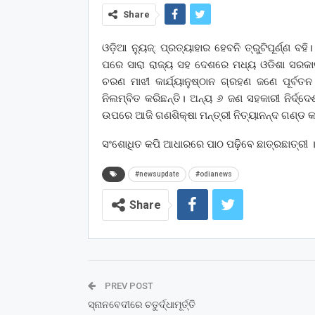
Share
ଓଡ଼ିଆ ନ୍ୟୁଜ୍: ପ୍ରତ୍ୟାହାର ହେବନି ତ୍ରୁଟିପୂର୍ଣ୍ଣ ବହି।
ପରେ ସାରା ରାଜ୍ୟ ସହ ଦେଶରେ ମଧ୍ୟ ଓଡିଶା ସରକାର
ଚରଣ ମାଝୀ କାର୍ଯ୍ୟାନୁଷ୍ଠାନ ଗ୍ରହଣ ଜଣେ ପୂର୍ବତନ
ନିଲମ୍ବିତ କରିଛନ୍ତି। ଅନ୍ୟ ୬ ଜଣ ସହକାରୀ ନିର୍ଦ୍ଦ
ଉପରେ ଆଜି ଗଣଶିକ୍ଷା ମନ୍ତ୍ରୀ ନିତ୍ୟାନନ୍ଦ ଗଣ୍ଡ କହି
ସଂଶୋଧିତ କପି ଆଧାରରେ ପାଠ ପଢ଼ିବେ ଛାତ୍ରଛାତ୍ରୀ । 
#newsupdate
#odianews
Share
PREV POST
ସ୍ନାନବେଦୀରେ ଚତୁର୍ଦ୍ଧାମୂର୍ତ୍ତି