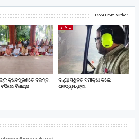
More From Author
STATE
ତଙ୍କ କ୍ଷତିପୂରଣରେ ବିଳମ୍ବ:
ବନ୍ୟା ସ୍ଥିତିର ସମୀକ୍ଷା କଲେ
 ବସିଲେ ବିଧାୟକ
ରାଜସ୍ୱମନ୍ତ୍ରୀ