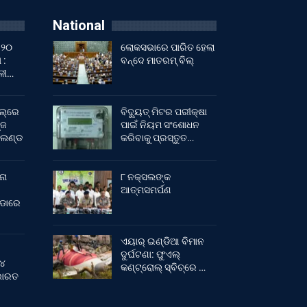
National
 ୨୦
ଲୋକସଭାରେ ପାରିତ ହେଲା
 :
ବନ୍ଦେ ମାତରମ୍‌ ବିଲ୍‌
ାଳୀ…
ଲ୍‌ରେ
ବିଦ୍ୟୁତ୍ ମିଟର ପରୀକ୍ଷା
୍ଜ
ପାଇଁ ନିୟମ ସଂଶୋଧନ
ଂଲଣ୍ଡ
କରିବାକୁ ପ୍ରସ୍ତୁତ…
ନା
୮ ନକ୍ସଲଙ୍କ
ଆତ୍ମସମର୍ପଣ
ୀଡାରେ
ଏୟାର୍ ଇଣ୍ଡିଆ ବିମାନ
ଦୁର୍ଘଟଣା: ଫୁଏଲ୍‌
 ୪
କଣ୍ଟ୍ରୋଲ୍‌ ସ୍ବିଚ୍‌ରେ …
 ଭାରତ