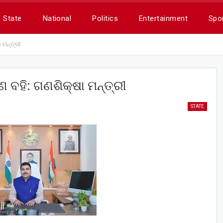
State
National
Politics
Entertainment
Spo
ା ମନ୍ତ୍ରୀ
୍ଣ ବହି: ଗଣଶିକ୍ଷା ମନ୍ତ୍ରୀ
STATE