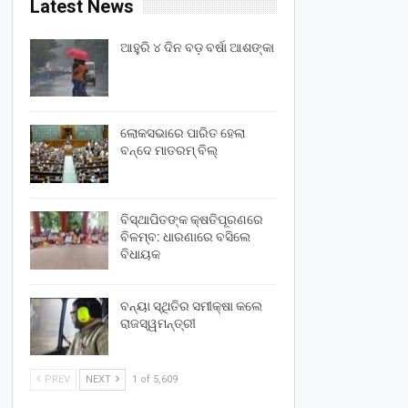
Latest News
ଆହୁରି ୪ ଦିନ ବଡ଼ ବର୍ଷା ଆଶଙ୍କା
ଲୋକସଭାରେ ପାରିତ ହେଲା
ବନ୍ଦେ ମାତରମ୍‌ ବିଲ୍‌
ବିସ୍ଥାପିତଙ୍କ କ୍ଷତିପୂରଣରେ
ବିଳମ୍ବ: ଧାରଣାରେ ବସିଲେ
ବିଧାୟକ
ବନ୍ୟା ସ୍ଥିତିର ସମୀକ୍ଷା କଲେ
ରାଜସ୍ୱମନ୍ତ୍ରୀ
PREV
NEXT
1 of 5,609