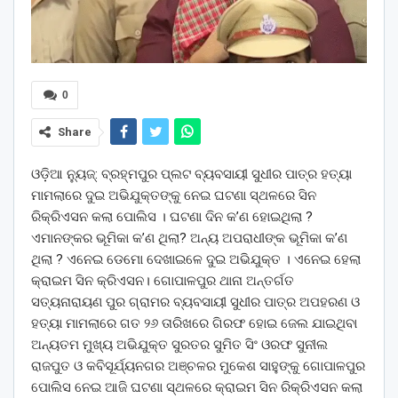
0
Share
ଓଡ଼ିଆ ନ୍ୟୁଜ୍: ବ୍ରହ୍ମପୁର ପ୍ଲଟ ବ୍ୟବସାୟୀ ସୁଧୀର ପାତ୍ର ହତ୍ୟା
ମାମଲାରେ ଦୁଇ ଅଭିଯୁକ୍ତଙ୍କୁ ନେଇ ଘଟଣା ସ୍ଥଳରେ ସିନ
ରିକ୍ରିଏସନ କଲା ପୋଲିସ । ଘଟଣା ଦିନ କ’ଣ ହୋଇଥିଲା ?
ଏମାନଙ୍କର ଭୂମିକା କ’ଣ ଥିଲା? ଅନ୍ୟ ଅପରାଧୀଙ୍କ ଭୂମିକା କ’ଣ
ଥିଲା ? ଏନେଇ ଡେମୋ ଦେଖାଇଳେ ଦୁଇ ଅଭିଯୁକ୍ତ । ଏନେଇ ହେଲା
କ୍ରାଇମ ସିନ କ୍ରିଏସନ। ଗୋପାଳପୁର ଥାନା ଅନ୍ତର୍ଗତ
ସତ୍ୟନାରାୟଣ ପୁର ଗ୍ରାମର ବ୍ୟବସାୟୀ ସୁଧୀର ପାତ୍ର ଅପହରଣ ଓ
ହତ୍ୟା ମାମଲାରେ ଗତ ୨୬ ତାରିଖରେ ଗିରଫ ହୋଇ ଜେଲ ଯାଇଥିବା
ଅନ୍ୟତମ ମୁଖ୍ୟ ଅଭିଯୁକ୍ତ ସୁରତର ସୁମିତ ସିଂ ଓରଫ ସୁନୀଲ
ରାଜପୁତ ଓ କବିସୂର୍ଯ୍ୟନଗର ଅଞ୍ଚଳର ମୁକେଶ ସାହୁଙ୍କୁ ଗୋପାଳପୁର
ପୋଲିସ ନେଇ ଆଜି ଘଟଣା ସ୍ଥଳରେ କ୍ରାଇମ ସିନ ରିକ୍ରିଏସନ କଲା