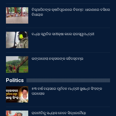
ବିସ୍ଥାପିତଙ୍କ କ୍ଷତିପୂରଣରେ ବିଳମ୍ବ: ଧାରଣାରେ ବସିଲେ
ବିଧାୟକ
ବନ୍ୟା ସ୍ଥିତିର ସମୀକ୍ଷା କଲେ ରାଜସ୍ୱମନ୍ତ୍ରୀ
ଭଙ୍ଗାହେଲା ନକ୍ସଲଙ୍କ ସହିଦସ୍ତମ୍ଭ
Politics
୫୩ ବର୍ଷ ବୟସରେ ପୂର୍ବତନ ମନ୍ତ୍ରୀ ସୁଶାନ୍ତ ସିଂହଙ୍କ
ପରଲୋକ
ରାଜନୀତିରୁ ସନ୍ୟାସ ନେବେ ସିଦ୍ଧରମୈୟା