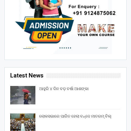
Latest News
ଆହୁରି ୪ ଦିନ ବଡ଼ ବର୍ଷା ଆଶଙ୍କା
ଲୋକସଭାରେ ପାରିତ ହେଲା ବନ୍ଦେ ମାତରମ୍‌ ବିଲ୍‌