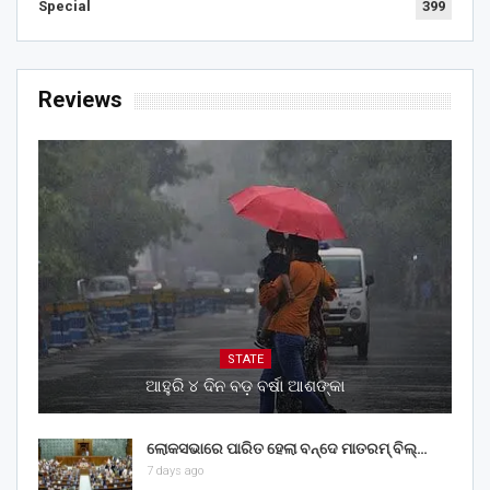
Special
399
Reviews
STATE
ଆହୁରି ୪ ଦିନ ବଡ଼ ବର୍ଷା ଆଶଙ୍କା
ଲୋକସଭାରେ ପାରିତ ହେଲା ବନ୍ଦେ ମାତରମ୍‌ ବିଲ୍‌…
7 days ago