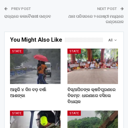
PREV POST
NEXT POST
ରାଜ୍ୟରେ କଳାବୈଶାଖୀ ତାଣ୍ଡବ
ଥାନା ପରିସରରେ ୨ ଗୋଷ୍ଠୀ ମଧ୍ୟରେ
ଗଣ୍ଡଗୋଳ
You Might Also Like
All
STATE
STATE
ଆହୁରି ୪ ଦିନ ବଡ଼ ବର୍ଷା
ବିସ୍ଥାପିତଙ୍କ କ୍ଷତିପୂରଣରେ
ଆଶଙ୍କା
ବିଳମ୍ବ: ଧାରଣାରେ ବସିଲେ
ବିଧାୟକ
STATE
STATE