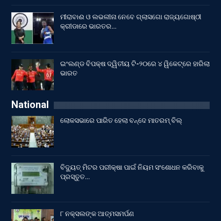
ମୀରାବାଈ ଓ ଲଭଲୀନା ନେବେ ଗ୍ଲାସଗୋ ରାଜ୍ୟଗୋଷ୍ଠୀ
କ୍ରୀଡାରେ ଭାରତର…
ଇଂଲଣ୍ଡ ବିପକ୍ଷ ଦ୍ୱିତୀୟ ଟି-୨୦ରେ ୪ ୱିକେଟ୍‌ରେ ହାରିଲା
ଭାରତ
National
ଲୋକସଭାରେ ପାରିତ ହେଲା ବନ୍ଦେ ମାତରମ୍‌ ବିଲ୍‌
ବିଦ୍ୟୁତ୍ ମିଟର ପରୀକ୍ଷା ପାଇଁ ନିୟମ ସଂଶୋଧନ କରିବାକୁ
ପ୍ରସ୍ତୁତ…
୮ ନକ୍ସଲଙ୍କ ଆତ୍ମସମର୍ପଣ