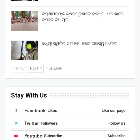
ବିସ୍ଥାପିତଙ୍କ କ୍ଷତିପୂରଣରେ ବିଳମ୍ବ: ଧାରଣାରେ
ବସିଲେ ବିଧାୟକ
ବନ୍ୟା ସ୍ଥିତିର ସମୀକ୍ଷା କଲେ ରାଜସ୍ୱମନ୍ତ୍ରୀ
PREV
NEXT
1 of 5,609
Stay With Us
Facebook
Likes
Like our page
Twitter
Followers
Follow Us
Youtube
Subscribe
Subscribe