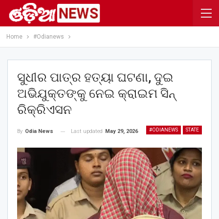
Home
#Odianews
ସୁଧୀର ପାତ୍ର ହତ୍ୟା ଘଟଣା, ଦୁଇ
ଅଭିଯୁକ୍ତଙ୍କୁ ନେଇ କ୍ରାଇମ ସିନ୍
ରିକ୍ରିଏସନ
#ODIANEWS
STATE
Last updated
May 29, 2026
By
Odia News