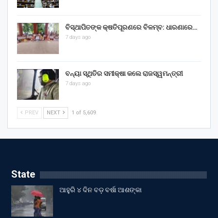
ବିସ୍ଥାପିତଙ୍କ କ୍ଷତିପୂରଣରେ ବିଳମ୍ବ: ଧାରଣାରେ…
7 days ago
ବନ୍ୟା ସ୍ଥିତିର ସମୀକ୍ଷା କଲେ ରାଜସ୍ୱମନ୍ତ୍ରୀ
7 days ago
PREV
NEXT
1 of 5,609
State
ଆହୁରି ୪ ଦିନ ବଡ଼ ବର୍ଷା ଆଶଙ୍କା