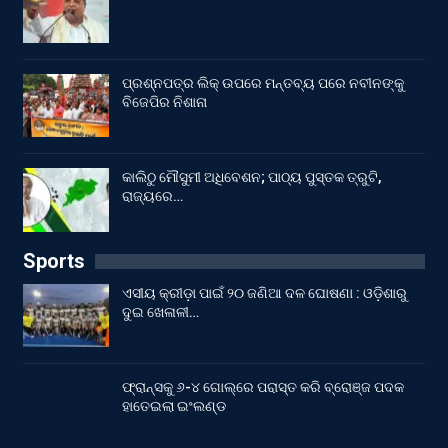
ପ୍ରଶ୍ନପତ୍ର ଲିକ୍ ଉପରେ ମନ୍ତବ୍ୟ ପରେ ନବୀନଙ୍କୁ
ବିଜେପିର ନିଶାନା
କାଲିଠୁ ମୌସୁମୀ ଅଧିବେଶନ; ପାଠ୍ୟ ପୁସ୍ତକ ତ୍ରୁଟି,
ରାଜ୍ୟରେ…
Sports
ଏସୀୟ କ୍ରୀଡ଼ା ପାଇଁ ୨୦ ଜଣିଆ ଦଳ ଘୋଷଣା : ଓଡ଼ିଶାରୁ
ଦୁଇ ଖେଳାଳୀ…
ଫ୍ରାନ୍ସକୁ ୬-୪ ଗୋଲ୍‌ରେ ପରାସ୍ତ କରି ବ୍ରୋଞ୍ଜ ପଦକ
ହାତେଇଲା ଇଂଲଣ୍ଡ