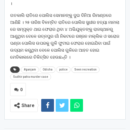
।
ଗତକାଲି ରାତିରେ ପୋଲିସ ସେମାନଙ୍କୁ ଦୁଇ ଦିନିଆ ରିମାଣ୍ଡରେ
ଆଣିଛି । ୨୫ ତାରିଖ ବିଳମ୍ବିତ ରାତିରେ ପୋଲିସ ସୁଧୀର ହତ୍ୟା ମାମଲା
ରେ ସମ୍ପୃକ୍ତ ଥାଇ ଫେରାର ଥିବା ୪ ଅଭିଯୁକ୍ତଙ୍କୁ ରାଜସ୍ଥାନରୁ
ଆଣୁଥିବା ବେଳେ ରତ୍ନପୁର ଗାଁ ନିକଟରେ ରଞ୍ଜନ ମଲ୍ଲିକ ଓ ସରୋଜ
ପଣ୍ଡା ପୋଲିସ ଉପରକୁ ଗୁଳି ଫୁଟାଇ ଫେରାର ହୋଇଯିବା ପାଇଁ
ଉଦ୍ୟମ କରୁଥିବା ବେଳେ ପୋଲିସ ଗୁଳିରେ ଆହତ ହୋଇ
ମେଡିକାଲରେ ଚିକିତ୍ସିତ ହେଉଛନ୍ତି ।
#ganjam
Odisha
police
Seen recreation
Sudhir patra murder case
0
Share