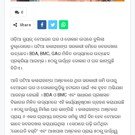
0
Share
ଓଡ଼ିଆ ନ୍ୟୁଜ୍: ବେଆଇନ ଘର ଓ ଦୋକାନ ଉପରେ ବୁଲିଲା
ବୁଲ୍‌ଡୋଜର। ପଟିଆ କଳାରାହାଙ୍ଗ ସରକାରୀ ଜମିରେ ଜବରଦଖଲ
ଉଚ୍ଛେଦ। BDA, BMC, GAର ମିଳିତ ଉଦ୍ୟମରେ ଉଚ୍ଛେଦ
ପ୍ରକ୍ରିୟା ଆରମ୍ଭ। ୫୦ରୁ ଊର୍ଦ୍ଧ୍ବ ଦୋକାନ ଓ ଘର ଭାଙ୍ଗୁଛି
ବିଡିଏ।
ଆଜି ପଟିଆ କଳାରାହାଙ୍ଗ ଅଞ୍ଚଳରେ ଥିବା ସରକାରୀ ଜମି ଉପରୁ
ବେଆଇନ ଘର ଓ ଦୋକାନଗୁଡ଼ିକୁ ହଟାଇବା ପାଇଁ ଏକ ବୃହତ ଅଭିଯାନ
ଆରମ୍ଭ ହୋଇଛି । BDA ଓ BMC ଏବଂ ସାଧାରଣ ପ୍ରଶାସନ
ବିଭାଗର ମିଳିତ ଉଦ୍ୟମରେ ଏହି କାର୍ଯ୍ୟାନୁଷ୍ଠାନ ଗ୍ରହଣ କରାଯାଇଛି
। ୫୦ରୁ ଉର୍ଦ୍ଧ୍ୱ ନିର୍ମାଣ ଘର ଭାଙ୍ଗିଛି । କଳାରାହାଙ୍ଗ ଅଞ୍ଚଳର
ପ୍ରାୟ ୬ ଏକର ଗ୍ରାମ୍ୟ ଜଙ୍ଗଲ ଜମିକୁ ଦୀର୍ଘ ଦିନ ହେବ ବେଆଇନ
ଭାବେ ଜବରଦଖଲ କରାଯାଇଥିଲା । ସେଠାରେ ଗଢ଼ି ଉଠିଥିବା
‘ରେଗେଡି ବସ୍ତି’ ଏବଂ ଆଖପାଖ ଅଞ୍ଚଳର ପ୍ରାୟ ୫୦ରୁ ଉର୍ଦ୍ଧ୍ୱ