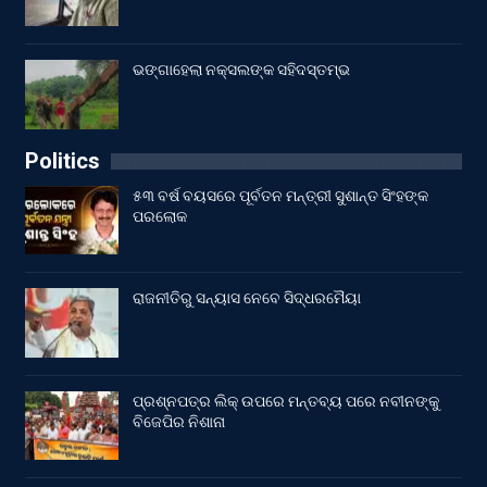
ଭଙ୍ଗାହେଲା ନକ୍ସଲଙ୍କ ସହିଦସ୍ତମ୍ଭ
Politics
୫୩ ବର୍ଷ ବୟସରେ ପୂର୍ବତନ ମନ୍ତ୍ରୀ ସୁଶାନ୍ତ ସିଂହଙ୍କ
ପରଲୋକ
ରାଜନୀତିରୁ ସନ୍ୟାସ ନେବେ ସିଦ୍ଧରମୈୟା
ପ୍ରଶ୍ନପତ୍ର ଲିକ୍ ଉପରେ ମନ୍ତବ୍ୟ ପରେ ନବୀନଙ୍କୁ
ବିଜେପିର ନିଶାନା