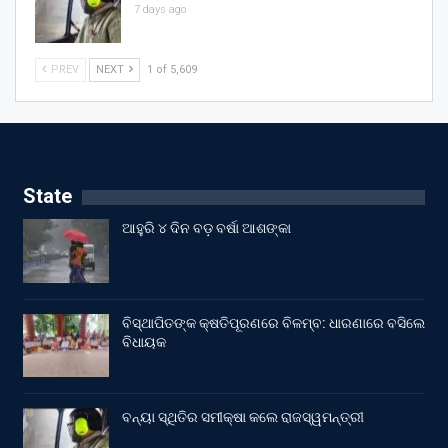
7 days ago
PREV
NEXT
1 of 5,609
State
ଆହୁରି ୪ ଦିନ ବଡ଼ ବର୍ଷା ଆଶଙ୍କା
ବିସ୍ଥାପିତଙ୍କ କ୍ଷତିପୂରଣରେ ବିଳମ୍ବ: ଧାରଣାରେ ବସିଲେ
ବିଧାୟକ
ବନ୍ୟା ସ୍ଥିତିର ସମୀକ୍ଷା କଲେ ରାଜସ୍ୱମନ୍ତ୍ରୀ