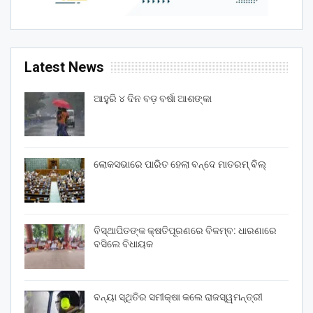
Latest News
ଆହୁରି ୪ ଦିନ ବଡ଼ ବର୍ଷା ଆଶଙ୍କା
ଲୋକସଭାରେ ପାରିତ ହେଲା ବନ୍ଦେ ମାତରମ୍‌ ବିଲ୍‌
ବିସ୍ଥାପିତଙ୍କ କ୍ଷତିପୂରଣରେ ବିଳମ୍ବ: ଧାରଣାରେ
ବସିଲେ ବିଧାୟକ
ବନ୍ୟା ସ୍ଥିତିର ସମୀକ୍ଷା କଲେ ରାଜସ୍ୱମନ୍ତ୍ରୀ