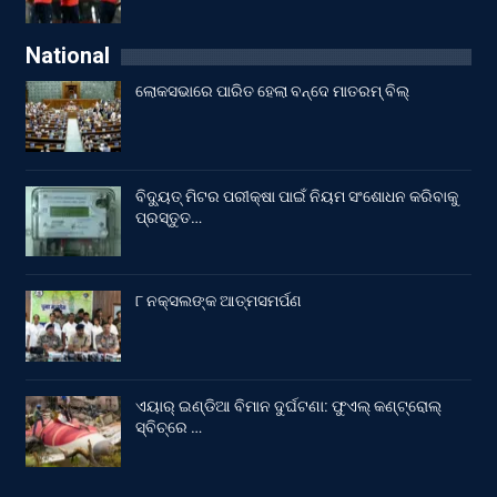
National
ଲୋକସଭାରେ ପାରିତ ହେଲା ବନ୍ଦେ ମାତରମ୍‌ ବିଲ୍‌
ବିଦ୍ୟୁତ୍ ମିଟର ପରୀକ୍ଷା ପାଇଁ ନିୟମ ସଂଶୋଧନ କରିବାକୁ
ପ୍ରସ୍ତୁତ…
୮ ନକ୍ସଲଙ୍କ ଆତ୍ମସମର୍ପଣ
ଏୟାର୍ ଇଣ୍ଡିଆ ବିମାନ ଦୁର୍ଘଟଣା: ଫୁଏଲ୍‌ କଣ୍ଟ୍ରୋଲ୍‌
ସ୍ବିଚ୍‌ରେ …