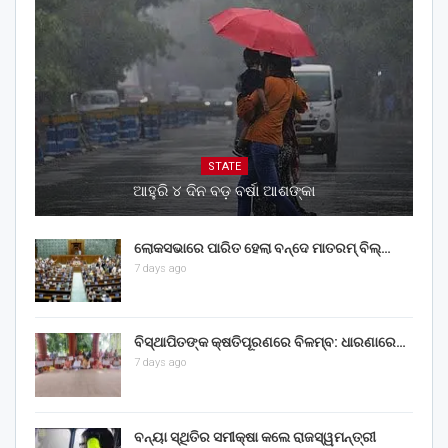
STATE
ଆହୁରି ୪ ଦିନ ବଡ଼ ବର୍ଷା ଆଶଙ୍କା
ଲୋକସଭାରେ ପାରିତ ହେଲା ବନ୍ଦେ ମାତରମ୍‌ ବିଲ୍‌…
7 days ago
ବିସ୍ଥାପିତଙ୍କ କ୍ଷତିପୂରଣରେ ବିଳମ୍ବ: ଧାରଣାରେ…
7 days ago
ବନ୍ୟା ସ୍ଥିତିର ସମୀକ୍ଷା କଲେ ରାଜସ୍ୱମନ୍ତ୍ରୀ