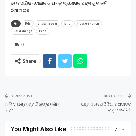
ବ୍ୟବସାୟିକ ଦୋକାନ ଓ ଘରକୁ ପ୍ରଶାସନ ପକ୍ଷରୁ ଭାଙ୍ଗି
ଦିଆଯାଇଛି ।
Bda
Bhubaneswar
bmc
House eviction
Kalarahanga
Patia
0
Share
PREV POST
NEXT POST
କାଲି ୪ ଘଣ୍ଟା ଶ୍ରୀଜିଉଙ୍କ ଦର୍ଶନ
ପଞ୍ଜାବରେ ଅଦିନିଆ ରଥଯାତ୍ରା
ବନ୍ଦ
ବନ୍ଦ ପାଇଁ ଚିଠି
You Might Also Like
All