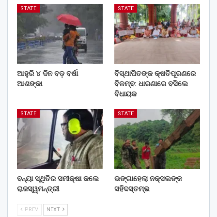
STATE
STATE
ଆହୁରି ୪ ଦିନ ବଡ଼ ବର୍ଷା
ବିସ୍ଥାପିତଙ୍କ କ୍ଷତିପୂରଣରେ
ଆଶଙ୍କା
ବିଳମ୍ବ: ଧାରଣାରେ ବସିଲେ
ବିଧାୟକ
STATE
STATE
ବନ୍ୟା ସ୍ଥିତିର ସମୀକ୍ଷା କଲେ
ଭଙ୍ଗାହେଲା ନକ୍ସଲଙ୍କ
ରାଜସ୍ୱମନ୍ତ୍ରୀ
ସହିଦସ୍ତମ୍ଭ
PREV
NEXT