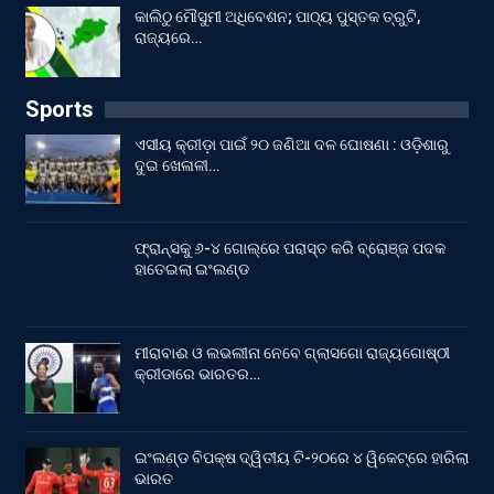
କାଲିଠୁ ମୌସୁମୀ ଅଧିବେଶନ; ପାଠ୍ୟ ପୁସ୍ତକ ତ୍ରୁଟି,
ରାଜ୍ୟରେ…
Sports
ଏସୀୟ କ୍ରୀଡ଼ା ପାଇଁ ୨୦ ଜଣିଆ ଦଳ ଘୋଷଣା : ଓଡ଼ିଶାରୁ
ଦୁଇ ଖେଳାଳୀ…
ଫ୍ରାନ୍ସକୁ ୬-୪ ଗୋଲ୍‌ରେ ପରାସ୍ତ କରି ବ୍ରୋଞ୍ଜ ପଦକ
ହାତେଇଲା ଇଂଲଣ୍ଡ
ମୀରାବାଈ ଓ ଲଭଲୀନା ନେବେ ଗ୍ଲାସଗୋ ରାଜ୍ୟଗୋଷ୍ଠୀ
କ୍ରୀଡାରେ ଭାରତର…
ଇଂଲଣ୍ଡ ବିପକ୍ଷ ଦ୍ୱିତୀୟ ଟି-୨୦ରେ ୪ ୱିକେଟ୍‌ରେ ହାରିଲା
ଭାରତ