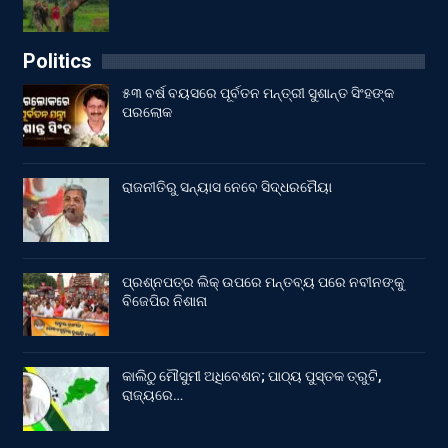
Politics
୫୩ ବର୍ଷ ବୟସରେ ପୂର୍ବତନ ମନ୍ତ୍ରୀ ସୁଶାନ୍ତ ସିଂହଙ୍କ
ପରଲୋକ
ରାଜନୀତିରୁ ସନ୍ୟାସ ନେବେ ସିଦ୍ଧରମୈୟା
ପ୍ରଶ୍ନପତ୍ର ଲିକ୍ ଉପରେ ମନ୍ତବ୍ୟ ପରେ ନବୀନଙ୍କୁ
ବିଜେପିର ନିଶାନା
କାଲିଠୁ ମୌସୁମୀ ଅଧିବେଶନ; ପାଠ୍ୟ ପୁସ୍ତକ ତ୍ରୁଟି,
ରାଜ୍ୟରେ…