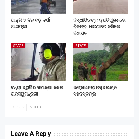
ଆହୁରି ୪ ଦିନ ବଡ଼ ବର୍ଷା
ବିସ୍ଥାପିତଙ୍କ କ୍ଷତିପୂରଣରେ
ଆଶଙ୍କା
ବିଳମ୍ବ: ଧାରଣାରେ ବସିଲେ
ବିଧାୟକ
STATE
STATE
ବନ୍ୟା ସ୍ଥିତିର ସମୀକ୍ଷା କଲେ
ଭଙ୍ଗାହେଲା ନକ୍ସଲଙ୍କ
ରାଜସ୍ୱମନ୍ତ୍ରୀ
ସହିଦସ୍ତମ୍ଭ
PREV
NEXT
Leave A Reply