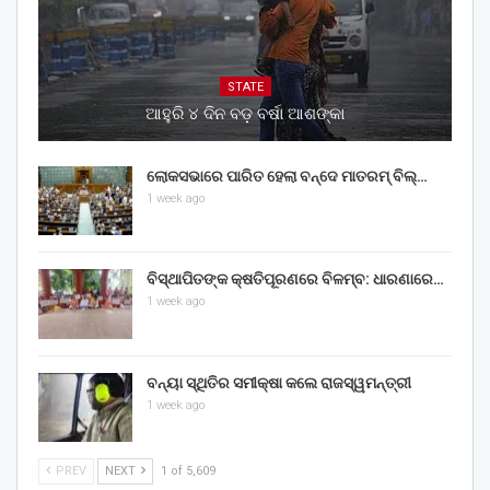
STATE
ଆହୁରି ୪ ଦିନ ବଡ଼ ବର୍ଷା ଆଶଙ୍କା
ଲୋକସଭାରେ ପାରିତ ହେଲା ବନ୍ଦେ ମାତରମ୍‌ ବିଲ୍‌…
1 week ago
ବିସ୍ଥାପିତଙ୍କ କ୍ଷତିପୂରଣରେ ବିଳମ୍ବ: ଧାରଣାରେ…
1 week ago
ବନ୍ୟା ସ୍ଥିତିର ସମୀକ୍ଷା କଲେ ରାଜସ୍ୱମନ୍ତ୍ରୀ
1 week ago
PREV
NEXT
1 of 5,609