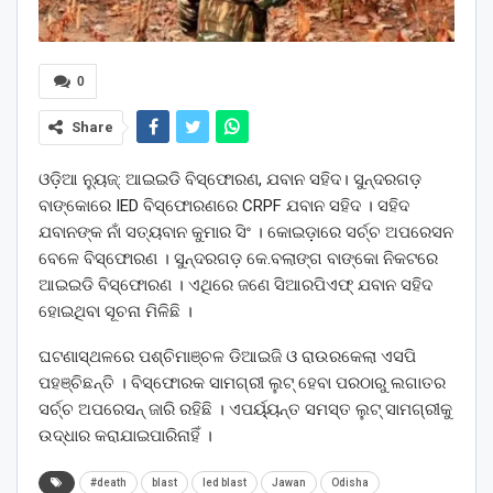
0
Share
ଓଡ଼ିଆ ନ୍ୟୁଜ୍: ଆଇଇଡି ବିସ୍ଫୋରଣ, ଯବାନ ସହିଦ। ସୁନ୍ଦରଗଡ଼
ବାଙ୍କୋରେ IED ବିସ୍ଫୋରଣରେ CRPF ଯବାନ ସହିଦ । ସହିଦ
ଯବାନଙ୍କ ନାଁ ସତ୍ୟବାନ କୁମାର ସିଂ । କୋଇଡ଼ାରେ ସର୍ଚ୍ଚ ଅପରେସନ
ବେଳେ ବିସ୍ଫୋରଣ । ସୁନ୍ଦରଗଡ଼ କେ.ବଲାଙ୍ଗ ବାଙ୍କୋ ନିକଟରେ
ଆଇଇଡି ବିସ୍ଫୋରଣ । ଏଥିରେ ଜଣେ ସିଆରପିଏଫ୍ ଯବାନ ସହିଦ
ହୋଇଥିବା ସୂଚନା ମିଳିଛି ।
ଘଟଣାସ୍ଥଳରେ ପଶ୍ଚିମାଞ୍ଚଳ ଡିଆଇଜି ଓ ରାଉରକେଲା ଏସପି
ପହଞ୍ଚିଛନ୍ତି । ବିସ୍ଫୋରକ ସାମଗ୍ରୀ ଲୁଟ୍‌ ହେବା ପରଠାରୁ ଲଗାତର
ସର୍ଚ୍ଚ ଅପରେସନ୍‌ ଜାରି ରହିଛି । ଏପର୍ୟ୍ୟନ୍ତ ସମସ୍ତ ଲୁଟ୍ ସାମଗ୍ରୀକୁ
ଉଦ୍ଧାର କରାଯାଇପାରିନାହିଁ ।
#death
blast
Ied blast
Jawan
Odisha