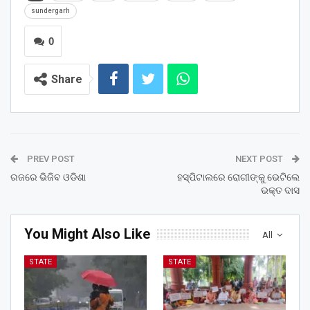
sundergarh
0
Share
PREV POST
NEXT POST
ରଜରେ ଭିଜିବ ଓଡିଶା
ହସ୍ପିଟାଲରେ ରୋଗୀଙ୍କୁ ଭେଟିଲେ
ଭକ୍ତ ଦାସ
You Might Also Like
All
STATE
STATE