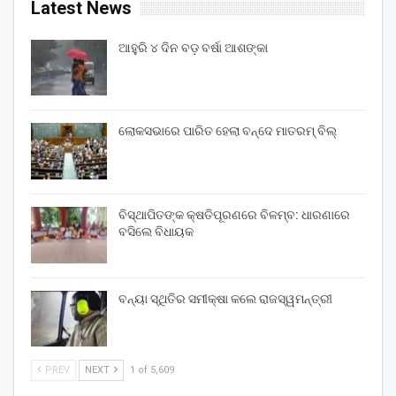
Latest News
ଆହୁରି ୪ ଦିନ ବଡ଼ ବର୍ଷା ଆଶଙ୍କା
ଲୋକସଭାରେ ପାରିତ ହେଲା ବନ୍ଦେ ମାତରମ୍‌ ବିଲ୍‌
ବିସ୍ଥାପିତଙ୍କ କ୍ଷତିପୂରଣରେ ବିଳମ୍ବ: ଧାରଣାରେ
ବସିଲେ ବିଧାୟକ
ବନ୍ୟା ସ୍ଥିତିର ସମୀକ୍ଷା କଲେ ରାଜସ୍ୱମନ୍ତ୍ରୀ
PREV
NEXT
1 of 5,609