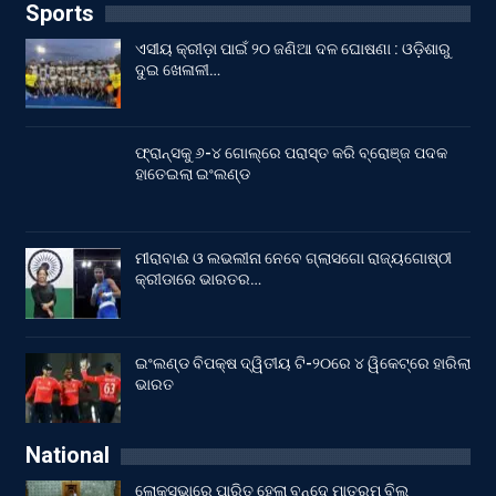
Sports
ଏସୀୟ କ୍ରୀଡ଼ା ପାଇଁ ୨୦ ଜଣିଆ ଦଳ ଘୋଷଣା : ଓଡ଼ିଶାରୁ
ଦୁଇ ଖେଳାଳୀ…
ଫ୍ରାନ୍ସକୁ ୬-୪ ଗୋଲ୍‌ରେ ପରାସ୍ତ କରି ବ୍ରୋଞ୍ଜ ପଦକ
ହାତେଇଲା ଇଂଲଣ୍ଡ
ମୀରାବାଈ ଓ ଲଭଲୀନା ନେବେ ଗ୍ଲାସଗୋ ରାଜ୍ୟଗୋଷ୍ଠୀ
କ୍ରୀଡାରେ ଭାରତର…
ଇଂଲଣ୍ଡ ବିପକ୍ଷ ଦ୍ୱିତୀୟ ଟି-୨୦ରେ ୪ ୱିକେଟ୍‌ରେ ହାରିଲା
ଭାରତ
National
ଲୋକସଭାରେ ପାରିତ ହେଲା ବନ୍ଦେ ମାତରମ୍‌ ବିଲ୍‌