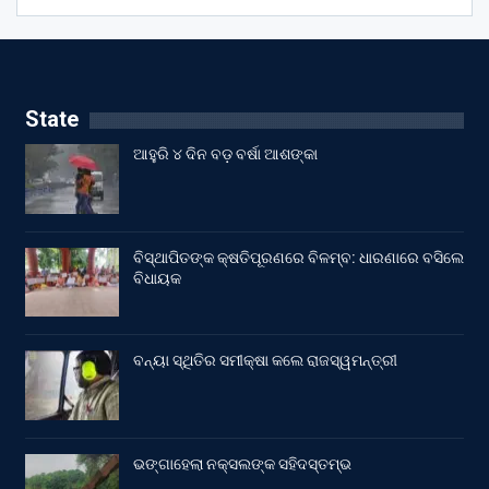
State
ଆହୁରି ୪ ଦିନ ବଡ଼ ବର୍ଷା ଆଶଙ୍କା
ବିସ୍ଥାପିତଙ୍କ କ୍ଷତିପୂରଣରେ ବିଳମ୍ବ: ଧାରଣାରେ ବସିଲେ
ବିଧାୟକ
ବନ୍ୟା ସ୍ଥିତିର ସମୀକ୍ଷା କଲେ ରାଜସ୍ୱମନ୍ତ୍ରୀ
ଭଙ୍ଗାହେଲା ନକ୍ସଲଙ୍କ ସହିଦସ୍ତମ୍ଭ