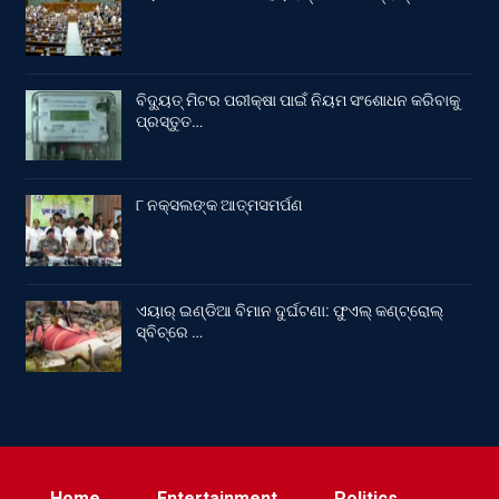
ବିଦ୍ୟୁତ୍ ମିଟର ପରୀକ୍ଷା ପାଇଁ ନିୟମ ସଂଶୋଧନ କରିବାକୁ
ପ୍ରସ୍ତୁତ…
୮ ନକ୍ସଲଙ୍କ ଆତ୍ମସମର୍ପଣ
ଏୟାର୍ ଇଣ୍ଡିଆ ବିମାନ ଦୁର୍ଘଟଣା: ଫୁଏଲ୍‌ କଣ୍ଟ୍ରୋଲ୍‌
ସ୍ବିଚ୍‌ରେ …
Home
Entertainment
Politics