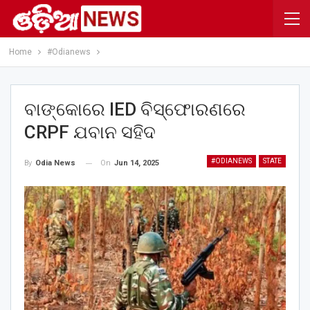
Home
#Odianews
ବାଙ୍କୋରେ IED ବିସ୍ଫୋରଣରେ
CRPF ଯବାନ ସହିଦ
#ODIANEWS
STATE
On
Jun 14, 2025
By
Odia News