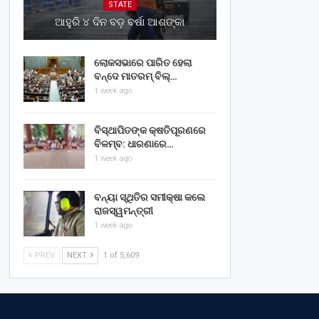
STATE
ଆହୁରି ୪ ଦିନ ବଡ଼ ବର୍ଷା ଆଶଙ୍କା
ଲୋକସଭାରେ ପାରିତ ହେଲା
ବନ୍ଦେ ମାତରମ୍‌ ବିଲ୍‌…
1 week ago
ବିସ୍ଥାପିତଙ୍କ କ୍ଷତିପୂରଣରେ
ବିଳମ୍ବ: ଧାରଣାରେ…
1 week ago
ବନ୍ୟା ସ୍ଥିତିର ସମୀକ୍ଷା କଲେ
ରାଜସ୍ୱମନ୍ତ୍ରୀ
1 week ago
PREV
NEXT
1 of 5,609