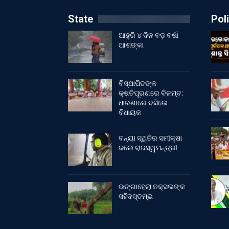
State
Poli
ଆହୁରି ୪ ଦିନ ବଡ଼ ବର୍ଷା
ଆଶଙ୍କା
ବିସ୍ଥାପିତଙ୍କ
କ୍ଷତିପୂରଣରେ ବିଳମ୍ବ:
ଧାରଣାରେ ବସିଲେ
ବିଧାୟକ
ବନ୍ୟା ସ୍ଥିତିର ସମୀକ୍ଷା
କଲେ ରାଜସ୍ୱମନ୍ତ୍ରୀ
ଭଙ୍ଗାହେଲା ନକ୍ସଲଙ୍କ
ସହିଦସ୍ତମ୍ଭ