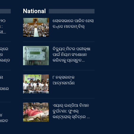
National
 ୨୦
ଲୋକସଭାରେ ପାରିତ ହେଲା
 :
ବନ୍ଦେ ମାତରମ୍‌ ବିଲ୍‌
ାଳୀ…
ଲ୍‌ରେ
ବିଦ୍ୟୁତ୍ ମିଟର ପରୀକ୍ଷା
୍ଜ
ପାଇଁ ନିୟମ ସଂଶୋଧନ
ଂଲଣ୍ଡ
କରିବାକୁ ପ୍ରସ୍ତୁତ…
ନା
୮ ନକ୍ସଲଙ୍କ
ଆତ୍ମସମର୍ପଣ
ୀଡାରେ
ଏୟାର୍ ଇଣ୍ଡିଆ ବିମାନ
ଦୁର୍ଘଟଣା: ଫୁଏଲ୍‌
 ୪
କଣ୍ଟ୍ରୋଲ୍‌ ସ୍ବିଚ୍‌ରେ …
 ଭାରତ