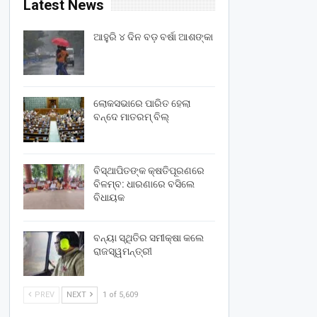
Latest News
ଆହୁରି ୪ ଦିନ ବଡ଼ ବର୍ଷା ଆଶଙ୍କା
ଲୋକସଭାରେ ପାରିତ ହେଲା
ବନ୍ଦେ ମାତରମ୍‌ ବିଲ୍‌
ବିସ୍ଥାପିତଙ୍କ କ୍ଷତିପୂରଣରେ
ବିଳମ୍ବ: ଧାରଣାରେ ବସିଲେ
ବିଧାୟକ
ବନ୍ୟା ସ୍ଥିତିର ସମୀକ୍ଷା କଲେ
ରାଜସ୍ୱମନ୍ତ୍ରୀ
PREV
NEXT
1 of 5,609