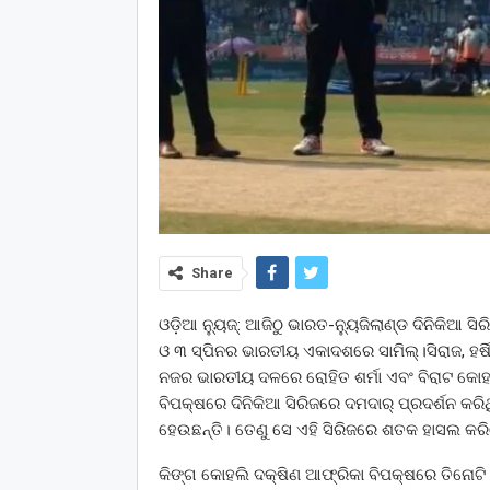
Share
ଓଡ଼ିଆ ନ୍ୟୁଜ୍: ଆଜିଠୁ ଭାରତ-ନ୍ୟୁଜିଲାଣ୍ଡ ଦିନିକିଆ 
ଓ ୩ ସ୍ପିନର ଭାରତୀୟ ଏକାଦଶରେ ସାମିଲ୍‌।ସିରାଜ, ହର୍ଷ
ନଜର ଭାରତୀୟ ଦଳରେ ରୋହିତ ଶର୍ମା ଏବଂ ବିରାଟ କୋ
ବିପକ୍ଷରେ ଦିନିକିଆ ସିରିଜରେ ଦମଦାର୍ ପ୍ରଦର୍ଶନ 
ହେଉଛନ୍ତି। ତେଣୁ ସେ ଏହି ସିରିଜରେ ଶତକ ହାସଲ କରିବ
କିଙ୍ଗ କୋହଲି ଦକ୍ଷିଣ ଆଫ୍ରିକା ବିପକ୍ଷରେ ତିନୋଟି