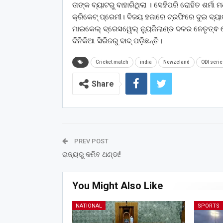
ତାଙ୍କ ବ୍ୟାଟରୁ ବାହାରିଥିଲା । ସେହିପରି ରୋହିତ ଶର୍ମ
କ୍ରିକେଟ୍ ପ୍ରେମୀ। ବିଜୟ ହଜାରେ ଟ୍ରଫିରେ ଦୁଇ ବ୍ୟା
ମାଇକେଲ୍ ବ୍ରେସୱେଲ୍ ନ୍ୟୁଜିଲାଣ୍ଡ ଦଳର ନେତୃତ୍ଵ
ଦିନିକିଆ ସିରିଜରୁ ବାଦ୍ ପଡ଼ିଛନ୍ତି।
Cricket match
india
Newzeland
ODI serie
Share
PREV POST
ରାଜ୍ୟରୁ କମିବ ଥଣ୍ଡା!
You Might Also Like
NATIONAL
SPORTS