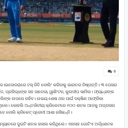
0
ସିରିଜ।ଭଦୋଦରାରେ ଟସ୍‌ ଜିତି ବୋଲିଂ କରିବାକୁ ଭାରତର ନିଷ୍ପତ୍ତି। ୩ ପେସର
ିତ, ପ୍ରସିଦ୍ଧଙ୍କ ସହ ଜାଡେଜା, ୱାଶିଂଟନ, କୁଲଦୀପ ସାମିଲ। ଫ୍ୟାନ୍ସଙ୍କ
ହଲିଙ୍କ ଉପରେ ରହିବ। ଉଭୟ ଶେଷ ଥର ପାଇଁ ଦକ୍ଷିଣ ଆଫ୍ରିକା
କରିଥିଲେ। କୋହଲି ଅନ୍ତର୍ଜାତୀୟ କ୍ରିକେଟରେ ୧୦୦ ଶତକ ଆଡକୁ ଅଗ୍ରସର
େ ବୋଲି କ୍ରିକେଟ୍ ପ୍ରେମୀ ଆଶା ରଖିଛନ୍ତି।
 ମ୍ୟାଚରେ ଦୁଇଟି ଶତକ ହାସଲ କରିଥିଲେ। ଏହାସହ ଗୋଟିଏ ଅର୍ଦ୍ଧଶତକ