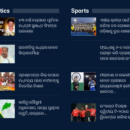
tics
Sports
୫୩ ବର୍ଷ ବୟସରେ ପୂର୍ବତନ
ଏସୀୟ କ୍ରୀଡ଼ା ପାଇଁ
ମନ୍ତ୍ରୀ ସୁଶାନ୍ତ ସିଂହଙ୍କ
ଜଣିଆ ଦଳ ଘୋଷଣା
ପରଲୋକ
ଓଡ଼ିଶାରୁ ଦୁଇ ଖେଳ
ରାଜନୀତିରୁ ସନ୍ୟାସ ନେବେ
ଫ୍ରାନ୍ସକୁ ୬-୪ ଗୋ
ସିଦ୍ଧରମୈୟା
ପରାସ୍ତ କରି ବ୍ରୋଞ
ପଦକ ହାତେଇଲା ଇ
ପ୍ରଶ୍ନପତ୍ର ଲିକ୍ ଉପରେ
ମୀରାବାଈ ଓ ଲଭଲୀ
ମନ୍ତବ୍ୟ ପରେ ନବୀନଙ୍କୁ
ନେବେ ଗ୍ଲାସଗୋ
ବିଜେପିର ନିଶାନା
ରାଜ୍ୟଗୋଷ୍ଠୀ କ୍ର
ଭାରତର…
କାଲିଠୁ ମୌସୁମୀ
ଇଂଲଣ୍ଡ ବିପକ୍ଷ
ଅଧିବେଶନ; ପାଠ୍ୟ ପୁସ୍ତକ
ଦ୍ୱିତୀୟ ଟି-୨୦ରେ
ତ୍ରୁଟି, ରାଜ୍ୟରେ…
ୱିକେଟ୍‌ରେ ହାରିଲା