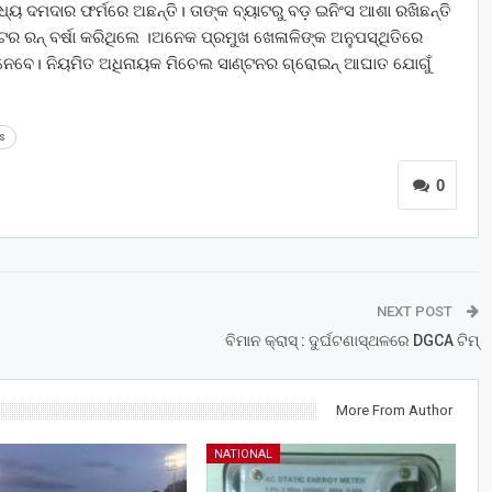
ା ମଧ୍ୟ ଦମଦାର ଫର୍ମରେ ଅଛନ୍ତି। ତାଙ୍କ ବ୍ୟାଟରୁ ବଡ଼ ଇନିଂସ ଆଶା ରଖିଛନ୍ତି
ଟର ରନ୍ ବର୍ଷା କରିଥିଲେ ।ଅନେକ ପ୍ରମୁଖ ଖେଳାଳିଙ୍କ ଅନୁପସ୍ଥିତିରେ
 ନେବେ। ନିୟମିତ ଅଧିନାୟକ ମିଚେଲ ସାଣ୍ଟନର ଗ୍ରୋଇନ୍ ଆଘାତ ଯୋଗୁଁ
s
0
NEXT POST
ବିମାନ କ୍ରାସ୍‌ : ଦୁର୍ଘଟଣାସ୍ଥଳରେ DGCA ଟିମ୍
More From Author
NATIONAL