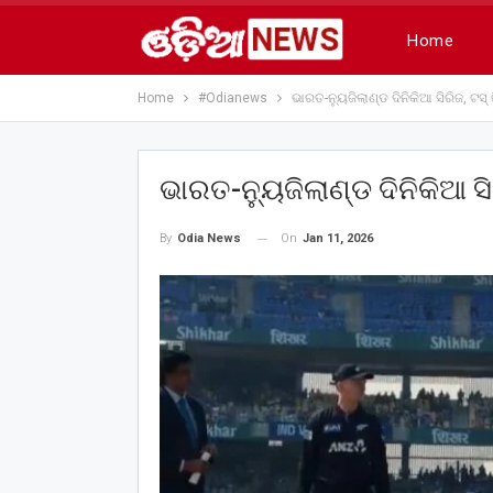
Home
Home
#Odianews
ଭାରତ-ନ୍ୟୁଜିଲାଣ୍ଡ ଦିନିକିଆ ସିରିଜ, ଟସ୍‌
ଭାରତ-ନ୍ୟୁଜିଲାଣ୍ଡ ଦିନିକିଆ ସି
On
Jan 11, 2026
By
Odia News