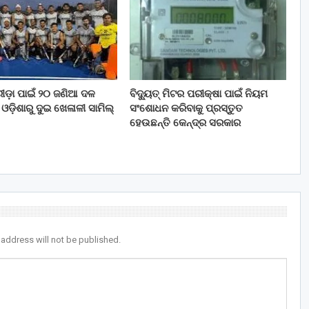
ୀଡ଼ା ପାଇଁ ୨୦ ଜଣିଆ ଦଳ
ବିଦ୍ୟୁତ୍ ମିଟର ପରୀକ୍ଷା ପାଇଁ ନିୟମ
ଓଡ଼ିଶାରୁ ଦୁଇ ଖେଳାଳୀ ସାମିଲ୍
ସଂଶୋଧନ କରିବାକୁ ପ୍ରସ୍ତୁତ
ହେଉଛନ୍ତି କେନ୍ଦ୍ର ସରକାର
 address will not be published.