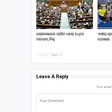
ଲୋକସଭାରେ ପାରିତ ହେଲା ବନ୍ଦେ
ଏସୀୟ କ୍ର
ମାତରମ୍‌ ବିଲ୍‌
ଘୋଷଣା : 
PREV
NEXT
Leave A Reply
Your email