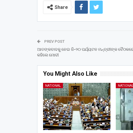
Share
PREV POST
ଆତଙ୍କବାଦକୁ ନେଇ ଜି-୨୦ ପର୍ଯ୍ୟଟନ ମନ୍ତ୍ରୀଙ୍କ ବୈଠକରେ
କହିଲେ ମୋଦୀ
You Might Also Like
NATIONAL
NATIONA