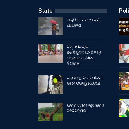
State
Poli
ଆହୁରି ୪ ଦିନ ବଡ଼ ବର୍ଷା
ଆଶଙ୍କା
ବିସ୍ଥାପିତଙ୍କ
କ୍ଷତିପୂରଣରେ ବିଳମ୍ବ:
ଧାରଣାରେ ବସିଲେ
ବିଧାୟକ
ବନ୍ୟା ସ୍ଥିତିର ସମୀକ୍ଷା
କଲେ ରାଜସ୍ୱମନ୍ତ୍ରୀ
ଭଙ୍ଗାହେଲା ନକ୍ସଲଙ୍କ
ସହିଦସ୍ତମ୍ଭ