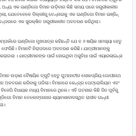
େ, ଅନ୍ୟ ଏକ ଇଣ୍ଡିଗୋ ବିମାନ ଉଡ଼ିବାର କିଛି ସମୟ ପରେ ଜରୁରୀକାଳୀନ
ଲା, ଯେତେବେଳେ ଦିଲ୍ଲୀରୁ ଚେନ୍ନାଇକୁ ଏକ ଇଣ୍ଡିଗୋ ବିମାନ ଇଞ୍ଜିନ୍
ାନବନ୍ଦରରେ ଏକ ସୁରକ୍ଷିତ ଜରୁରୀକାଳୀନ ଅବତରଣ କରିଥିଲା।
ସମ୍ପର୍କରେ ଇଣ୍ଡିଗୋ ମୁଖପାତ୍ର କହିଛନ୍ତି ଯେ ବ ୬ ଷୟିକ ସମସ୍ୟା ହେତୁ
ୀ ଫେରିଛି। ବିମାନଟି ନିରାପଦରେ ଅବତରଣ କରିଛି। ଯାତ୍ରୀମାନଙ୍କୁ
କରାଗଲା । ଯାତ୍ରୀମାନଙ୍କ ପାଇଁ ହୋଇଥିବା ଅସୁବିଧା ପାଇଁ ଏୟାରଲାଇନ୍ସ
ୋ ବିମାନ ଉଡ଼ାଣ ବୈଷୟିକ ତ୍ରୁଟି ହେତୁ ଗୁଆହାଟୀର ଲୋକପ୍ରିୟ ଗୋପୀନାଥ
ଳୀନ ଅବତରଣ କରିବାକୁ ପଡିଲା। ବିମାନରେ କେନ୍ଦ୍ର ପେଟ୍ରୋଲିୟମ ଏବଂ
ବିଜେପି ବିଧାୟକ ମଧ୍ୟ ବିମାନରେ ଥିଲେ। ଏହି ଘଟଣାର କିଛି ଦିନ ପୂର୍ବରୁ
ଡିଗୋ ବିମାନ ତେଲେଙ୍ଗାନାର ଶ୍ୟାମଶାବାଦସ୍ଥିତ ରାଜୀବ ଗାନ୍ଧୀ
ଲା।