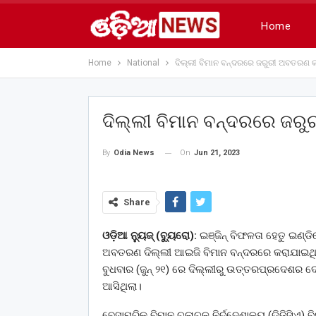
Home
Home
National
ଦିଲ୍ଲୀ ବିମାନ ବନ୍ଦରରେ ଜରୁରୀ ଅବତରଣ କ
ଦିଲ୍ଲୀ ବିମାନ ବନ୍ଦରରେ ଜର
On
Jun 21, 2023
By
Odia News
Share
ଓଡ଼ିଆ ନ୍ୟୁଜ୍ (ବ୍ୟୁରୋ):
ଇଞ୍ଜିନ୍ ବିଫଳତା ହେତୁ ଇଣ୍ଡ
ଅବତରଣ ଦିଲ୍ଲୀ ଆଇଜି ବିମାନ ବନ୍ଦରରେ କରାଯାଇଥିଲା
ବୁଧବାର (ଜୁନ୍ ୨୧) ରେ ଦିଲ୍ଲୀରୁ ଉତ୍ତରପ୍ରଦେଶର ଦେହ
ଆସିଥିଲା।
ବେସାମରିକ ବିମାନ ଚଳାଚଳ ନିର୍ଦ୍ଦେଶାଳୟ (ଡିଜିସିଏ) ବି