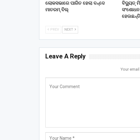
ଲୋକସଭାରେ ପାରିତ ହେଲା ବନ୍ଦେ
ବିଦ୍ୟୁତ୍
ମାତରମ୍‌ ବିଲ୍‌
ସଂଶୋଧନ କ
ହେଉଛନ୍ତ
PREV
NEXT
Leave A Reply
Your email