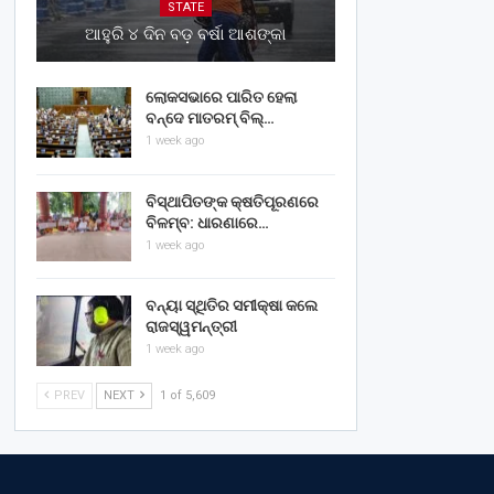
STATE
ଆହୁରି ୪ ଦିନ ବଡ଼ ବର୍ଷା ଆଶଙ୍କା
ଲୋକସଭାରେ ପାରିତ ହେଲା
ବନ୍ଦେ ମାତରମ୍‌ ବିଲ୍‌…
1 week ago
ବିସ୍ଥାପିତଙ୍କ କ୍ଷତିପୂରଣରେ
ବିଳମ୍ବ: ଧାରଣାରେ…
1 week ago
ବନ୍ୟା ସ୍ଥିତିର ସମୀକ୍ଷା କଲେ
ରାଜସ୍ୱମନ୍ତ୍ରୀ
1 week ago
PREV
NEXT
1 of 5,609