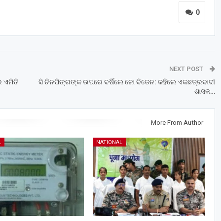
0
NEXT POST
 ଏମିତି
ସି ଚିନପିଙ୍ଗଙ୍କ ଉପରେ ବର୍ଷିଲେ ଜୋ ବିଡେନ: କହିଲେ ଏକଛତ୍ରବାଦୀ
ଶାସକ…
More From Author
L
NATIONAL