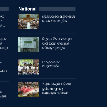
National
 ୨୦
ଲୋକସଭାରେ ପାରିତ ହେଲା
 :
ବନ୍ଦେ ମାତରମ୍‌ ବିଲ୍‌
ାଳୀ…
ଲ୍‌ରେ
ବିଦ୍ୟୁତ୍ ମିଟର ପରୀକ୍ଷା
୍ଜ
ପାଇଁ ନିୟମ ସଂଶୋଧନ
ଂଲଣ୍ଡ
କରିବାକୁ ପ୍ରସ୍ତୁତ…
ନା
୮ ନକ୍ସଲଙ୍କ
ଆତ୍ମସମର୍ପଣ
ୀଡାରେ
ଏୟାର୍ ଇଣ୍ଡିଆ ବିମାନ
ଦୁର୍ଘଟଣା: ଫୁଏଲ୍‌
 ୪
କଣ୍ଟ୍ରୋଲ୍‌ ସ୍ବିଚ୍‌ରେ …
 ଭାରତ