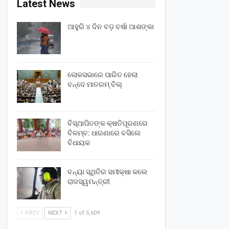
Latest News
ଆହୁରି ୪ ଦିନ ବଡ଼ ବର୍ଷା ଆଶଙ୍କା
ଲୋକସଭାରେ ପାରିତ ହେଲା
ବନ୍ଦେ ମାତରମ୍‌ ବିଲ୍‌
ବିସ୍ଥାପିତଙ୍କ କ୍ଷତିପୂରଣରେ
ବିଳମ୍ବ: ଧାରଣାରେ ବସିଲେ
ବିଧାୟକ
ବନ୍ୟା ସ୍ଥିତିର ସମୀକ୍ଷା କଲେ
ରାଜସ୍ୱମନ୍ତ୍ରୀ
PREV
NEXT
1 of 5,609