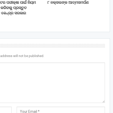
 ମିଟର ପରୀକ୍ଷା ପାଇଁ ନିୟମ
୮ ନକ୍ସଲଙ୍କ ଆତ୍ମସମର୍ପଣ
ରିବାକୁ ପ୍ରସ୍ତୁତ
ି କେନ୍ଦ୍ର ସରକାର
 address will not be published.