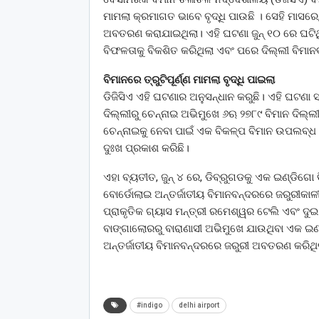
ମାମଲା କ୍ରମାଗତ ଭାବେ ବୃଦ୍ଧି ପାଉଛି । ସେହି ମାସର
ଅବତରଣ କରାଯାଇଥିଲା। ଏହି ଘଟଣା ଜୁନ୍ ୧୦ ରେ ଘଟିଥି
ବିଫଳତାକୁ ବିକଶିତ କରିଥିଲା ଏବଂ ପରେ ଦିଲ୍ଲୀ ବିମ
ବିମାନରେ ତ୍ରୁଟିପୂର୍ଣ୍ଣ ମାମଲା ବୃଦ୍ଧି ପାଇଲା
ଡିଜିସିଏ ଏହି ଘଟଣାର ଅନୁସନ୍ଧାନ କରୁଛି। ଏହି ଘଟଣା 
ଦିଲ୍ଲୀରୁ ଚେନ୍ନାଇ ଅଭିମୁଖେ ୬ଋ ୨୭୮୯ ବିମାନ ଦିଲ୍ଲ
ଚେନ୍ନାଇକୁ ନେବା ପାଇଁ ଏକ ବିକଳ୍ପ ବିମାନ ଉପଲବ୍ଧ 
ଦୁଃଖ ପ୍ରକାଶ କରିଛି।
ଏହା ବ୍ୟତୀତ, ଜୁନ୍ ୪ ରେ, ଡିବ୍ରୁଗଡକୁ ଏକ ଇଣ୍ଡିଗ
ବୋର୍ଡୋଲାଇ ଅନ୍ତର୍ଜାତୀୟ ବିମାନବନ୍ଦରରେ ଜରୁରୀକା
ପ୍ରାକୃତିକ ଗ୍ୟାସ ମନ୍ତ୍ରୀ ରମେଶ୍ୱର ଟେଲି ଏବଂ ଦୁଇ 
ବାଙ୍ଗାଲୋରରୁ ବାରାଣାସୀ ଅଭିମୁଖେ ଯାଉଥିବା ଏକ ଇଣ୍
ଅନ୍ତର୍ଜାତୀୟ ବିମାନବନ୍ଦରରେ ଜରୁରୀ ଅବତରଣ କରିଥି
#indigo
delhi airport