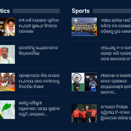
tics
Sports
୫୩ ବର୍ଷ ବୟସରେ ପୂର୍ବତନ
ଏସୀୟ କ୍ରୀଡ଼ା ପାଇଁ
ମନ୍ତ୍ରୀ ସୁଶାନ୍ତ ସିଂହଙ୍କ
ଜଣିଆ ଦଳ ଘୋଷଣା
ପରଲୋକ
ଓଡ଼ିଶାରୁ ଦୁଇ ଖେଳ
ରାଜନୀତିରୁ ସନ୍ୟାସ ନେବେ
ଫ୍ରାନ୍ସକୁ ୬-୪ ଗୋ
ସିଦ୍ଧରମୈୟା
ପରାସ୍ତ କରି ବ୍ରୋଞ
ପଦକ ହାତେଇଲା ଇ
ପ୍ରଶ୍ନପତ୍ର ଲିକ୍ ଉପରେ
ମୀରାବାଈ ଓ ଲଭଲୀ
ମନ୍ତବ୍ୟ ପରେ ନବୀନଙ୍କୁ
ନେବେ ଗ୍ଲାସଗୋ
ବିଜେପିର ନିଶାନା
ରାଜ୍ୟଗୋଷ୍ଠୀ କ୍ର
ଭାରତର…
କାଲିଠୁ ମୌସୁମୀ
ଇଂଲଣ୍ଡ ବିପକ୍ଷ
ଅଧିବେଶନ; ପାଠ୍ୟ ପୁସ୍ତକ
ଦ୍ୱିତୀୟ ଟି-୨୦ରେ
ତ୍ରୁଟି, ରାଜ୍ୟରେ…
ୱିକେଟ୍‌ରେ ହାରିଲା