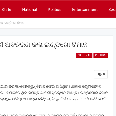
State
National
Politics
Entertainment
Spo
ଲା ଇଣ୍ଡିଗୋ ବିମାନ
ୁରୀ ଅବତରଣ କଲା ଇଣ୍ଡିଗୋ ବିମାନ
NATIONAL
POLITICS
0
ିଗୋର ଦିଲ୍ଲୀ-ଦେହରାଡୁନ୍ ବିମାନ ଫେରି ଆସିଥିଲା। ଯାହାର ଜରୁରୀକାଳୀନ
। ବିମାନରେ ଥିବା ସମସ୍ତ ଯାତ୍ରୀ ସୁରକ୍ଷିତ ଅଛନ୍ତି। ଇଣ୍ଡିଗୋର ବିମାନ
ରାଡୁନ୍ ଅଭିମୁଖେ ଯାତ୍ରା କରିଥିଲା, କିନ୍ତୁ କିଛି ସମୟ ପରେ ବିମାନଟି ଫେରି
ମାନ ଫେରିବାର କାରଣ ଏପର୍ୟ୍ୟନ୍ତ ନିଶ୍ଚିତ କରି ନାହିଁ। ବିମାନରେ ତ୍ରୁଟିର