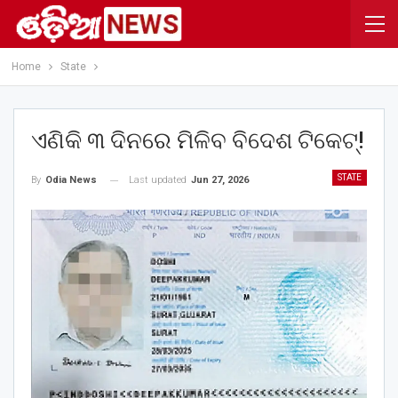
Home
State
ଏଣିକି ୩ ଦିନରେ ମିଳିବ ବିଦେଶ ଟିକେଟ୍!
STATE
Last updated
Jun 27, 2026
By
Odia News