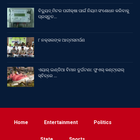
ବିଦ୍ୟୁତ୍ ମିଟର ପରୀକ୍ଷା ପାଇଁ ନିୟମ ସଂଶୋଧନ କରିବାକୁ
ପ୍ରସ୍ତୁତ…
୮ ନକ୍ସଲଙ୍କ ଆତ୍ମସମର୍ପଣ
ଏୟାର୍ ଇଣ୍ଡିଆ ବିମାନ ଦୁର୍ଘଟଣା: ଫୁଏଲ୍‌ କଣ୍ଟ୍ରୋଲ୍‌
ସ୍ବିଚ୍‌ରେ …
Home
Entertainment
Politics
State
Sports