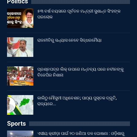
Politics
୫୩ ବର୍ଷ ବୟସରେ ପୂର୍ବତନ ମନ୍ତ୍ରୀ ସୁଶାନ୍ତ ସିଂହଙ୍କ
ପରଲୋକ
ରାଜନୀତିରୁ ସନ୍ୟାସ ନେବେ ସିଦ୍ଧରମୈୟା
ପ୍ରଶ୍ନପତ୍ର ଲିକ୍ ଉପରେ ମନ୍ତବ୍ୟ ପରେ ନବୀନଙ୍କୁ
ବିଜେପିର ନିଶାନା
କାଲିଠୁ ମୌସୁମୀ ଅଧିବେଶନ; ପାଠ୍ୟ ପୁସ୍ତକ ତ୍ରୁଟି,
ରାଜ୍ୟରେ…
Sports
ଏସୀୟ କ୍ରୀଡ଼ା ପାଇଁ ୨୦ ଜଣିଆ ଦଳ ଘୋଷଣା : ଓଡ଼ିଶାରୁ