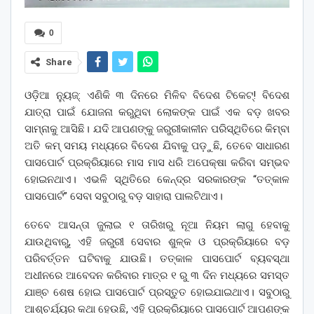
0
Share
ଓଡ଼ିଆ ନ୍ୟୁଜ୍: ଏଣିକି ୩ ଦିନରେ ମିଳିବ ବିଦେଶ ଟିକେଟ୍! ବିଦେଶ
ଯାତ୍ରା ପାଇଁ ଯୋଜନା କରୁଥିବା ଲୋକଙ୍କ ପାଇଁ ଏକ ବଡ଼ ଖବର
ସାମ୍ନାକୁ ଆସିଛି। ଯଦି ଆପଣଙ୍କୁ ଜରୁରୀକାଳୀନ ପରିସ୍ଥିତିରେ କିମ୍ବା
ଅତି କମ୍ ସମୟ ମଧ୍ୟରେ ବିଦେଶ ଯିବାକୁ ପଡ଼ୁଛି, ତେବେ ସାଧାରଣ
ପାସପୋର୍ଟ ପ୍ରକ୍ରିୟାରେ ମାସ ମାସ ଧରି ଅପେକ୍ଷା କରିବା ସମ୍ଭବ
ହୋଇନଥାଏ। ଏଭଳି ସ୍ଥିତିରେ କେନ୍ଦ୍ର ସରକାରଙ୍କ “ତତ୍କାଳ
ପାସପୋର୍ଟ” ସେବା ସବୁଠାରୁ ବଡ଼ ସାହାରା ପାଲଟିଥାଏ।
ତେବେ ଆସନ୍ତା ଜୁଲାଇ ୧ ତାରିଖରୁ ନୂଆ ନିୟମ ଲାଗୁ ହେବାକୁ
ଯାଉଥିବାରୁ, ଏହି ଜରୁରୀ ସେବାର ଶୁଳ୍କ ଓ ପ୍ରକ୍ରିୟାରେ ବଡ଼
ପରିବର୍ତ୍ତନ ଘଟିବାକୁ ଯାଉଛି। ତତ୍କାଳ ପାସପୋର୍ଟ ବ୍ୟବସ୍ଥା
ଅଧୀନରେ ଆବେଦନ କରିବାର ମାତ୍ର ୧ ରୁ ୩ ଦିନ ମଧ୍ୟରେ ସମସ୍ତ
ଯାଞ୍ଚ ଶେଷ ହୋଇ ପାସପୋର୍ଟ ପ୍ରସ୍ତୁତ ହୋଇଯାଇଥାଏ। ସବୁଠାରୁ
ଆଶ୍ଚର୍ଯ୍ୟର କଥା ହେଉଛି, ଏହି ପ୍ରକ୍ରିୟାରେ ପାସପୋର୍ଟ ଆପଣଙ୍କ