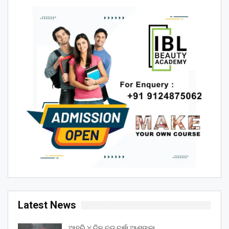
Latest News
ଆହୁରି ୪ ଦିନ ବଡ଼ ବର୍ଷା ଆଶଙ୍କା