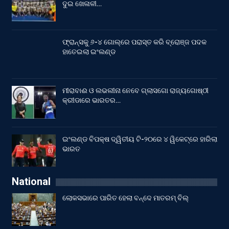
ଦୁଇ ଖେଳାଳୀ…
ଫ୍ରାନ୍ସକୁ ୬-୪ ଗୋଲ୍‌ରେ ପରାସ୍ତ କରି ବ୍ରୋଞ୍ଜ ପଦକ
ହାତେଇଲା ଇଂଲଣ୍ଡ
ମୀରାବାଈ ଓ ଲଭଲୀନା ନେବେ ଗ୍ଲାସଗୋ ରାଜ୍ୟଗୋଷ୍ଠୀ
କ୍ରୀଡାରେ ଭାରତର…
ଇଂଲଣ୍ଡ ବିପକ୍ଷ ଦ୍ୱିତୀୟ ଟି-୨୦ରେ ୪ ୱିକେଟ୍‌ରେ ହାରିଲା
ଭାରତ
National
ଲୋକସଭାରେ ପାରିତ ହେଲା ବନ୍ଦେ ମାତରମ୍‌ ବିଲ୍‌