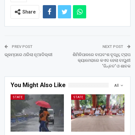
Share
PREV POST
NEXT POST
ଭୂକମ୍ପରେ ଥରିଲା ନୂଆଦିଲ୍ଲୀ
ଶିମିଳିପାଳରେ ବାଘବଂଶ ବୃଦ୍ଧି; ଟ୍ରାପ
କ୍ୟାମେରାରେ କଏଦ ହେଲା ବାଘୁଣୀ
‘ଜିନ୍ନତ’ ଓ ଶାବକ
You Might Also Like
All
STATE
STATE