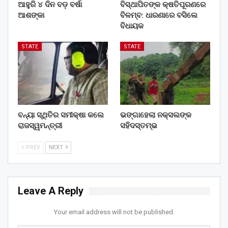
ଆହୁରି ୪ ଦିନ ବଡ଼ ବର୍ଷା
ବିସ୍ଥାପିତଙ୍କ କ୍ଷତିପୂରଣରେ
ଆଶଙ୍କା
ବିଳମ୍ବ: ଧାରଣାରେ ବସିଲେ
ବିଧାୟକ
STATE
STATE
ବନ୍ୟା ସ୍ଥିତିର ସମୀକ୍ଷା କଲେ
ଭଙ୍ଗାହେଲା ନକ୍ସଲଙ୍କ
ରାଜସ୍ୱମନ୍ତ୍ରୀ
ସହିଦସ୍ତମ୍ଭ
PREV
NEXT
Leave A Reply
Your email address will not be published.