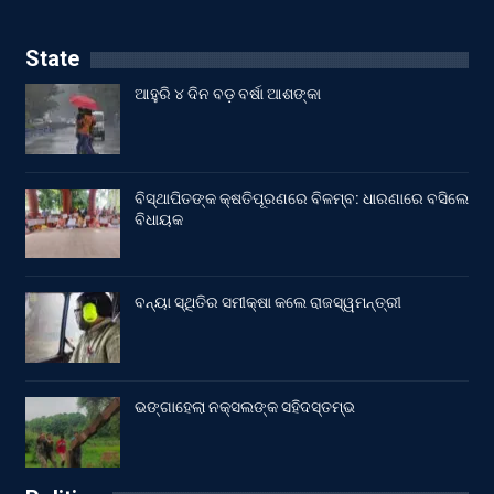
State
ଆହୁରି ୪ ଦିନ ବଡ଼ ବର୍ଷା ଆଶଙ୍କା
ବିସ୍ଥାପିତଙ୍କ କ୍ଷତିପୂରଣରେ ବିଳମ୍ବ: ଧାରଣାରେ ବସିଲେ
ବିଧାୟକ
ବନ୍ୟା ସ୍ଥିତିର ସମୀକ୍ଷା କଲେ ରାଜସ୍ୱମନ୍ତ୍ରୀ
ଭଙ୍ଗାହେଲା ନକ୍ସଲଙ୍କ ସହିଦସ୍ତମ୍ଭ