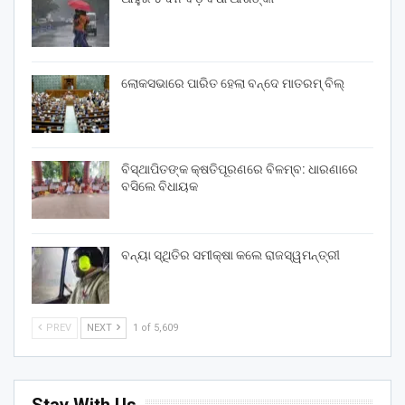
ଲୋକସଭାରେ ପାରିତ ହେଲା ବନ୍ଦେ ମାତରମ୍‌ ବିଲ୍‌
ବିସ୍ଥାପିତଙ୍କ କ୍ଷତିପୂରଣରେ ବିଳମ୍ବ: ଧାରଣାରେ
ବସିଲେ ବିଧାୟକ
ବନ୍ୟା ସ୍ଥିତିର ସମୀକ୍ଷା କଲେ ରାଜସ୍ୱମନ୍ତ୍ରୀ
PREV
NEXT
1 of 5,609