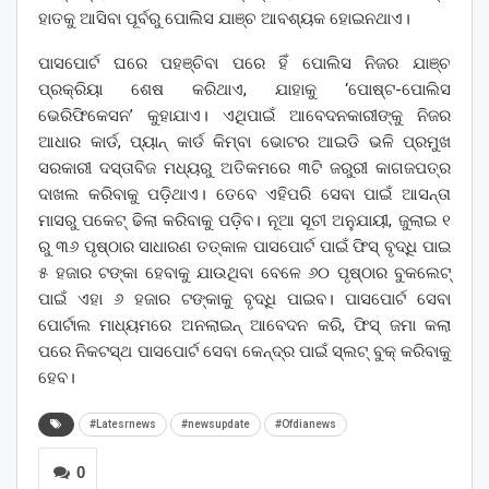
ହାତକୁ ଆସିବା ପୂର୍ବରୁ ପୋଲିସ ଯାଞ୍ଚ ଆବଶ୍ୟକ ହୋଇନଥାଏ।
ପାସପୋର୍ଟ ଘରେ ପହଞ୍ଚିବା ପରେ ହିଁ ପୋଲିସ ନିଜର ଯାଞ୍ଚ
ପ୍ରକ୍ରିୟା ଶେଷ କରିଥାଏ, ଯାହାକୁ ‘ପୋଷ୍ଟ-ପୋଲିସ
ଭେରିଫିକେସନ’ କୁହାଯାଏ। ଏଥିପାଇଁ ଆବେଦନକାରୀଙ୍କୁ ନିଜର
ଆଧାର କାର୍ଡ, ପ୍ୟାନ୍ କାର୍ଡ କିମ୍ବା ଭୋଟର ଆଇଡି ଭଳି ପ୍ରମୁଖ
ସରକାରୀ ଦସ୍ତାବିଜ ମଧ୍ୟରୁ ଅତିକମରେ ୩ଟି ଜରୁରୀ କାଗଜପତ୍ର
ଦାଖଲ କରିବାକୁ ପଡ଼ିଥାଏ। ତେବେ ଏହିପରି ସେବା ପାଇଁ ଆସନ୍ତା
ମାସରୁ ପକେଟ୍‌ ଢିଲା କରିବାକୁ ପଡ଼ିବ। ନୂଆ ସୂଚୀ ଅନୁଯାୟୀ, ଜୁଲାଇ ୧
ରୁ ୩୬ ପୃଷ୍ଠାର ସାଧାରଣ ତତ୍କାଳ ପାସପୋର୍ଟ ପାଇଁ ଫିସ୍‌ ବୃଦ୍ଧି ପାଇ
୫ ହଜାର ଟଙ୍କା ହେବାକୁ ଯାଉଥିବା ବେଳେ ୬୦ ପୃଷ୍ଠାର ବୁକଲେଟ୍‌
ପାଇଁ ଏହା ୬ ହଜାର ଟଙ୍କାକୁ ବୃଦ୍ଧି ପାଇବ। ପାସପୋର୍ଟ ସେବା
ପୋର୍ଟାଲ ମାଧ୍ୟମରେ ଅନଲାଇନ୍ ଆବେଦନ କରି, ଫିସ୍ ଜମା କଲା
ପରେ ନିକଟସ୍ଥ ପାସପୋର୍ଟ ସେବା କେନ୍ଦ୍ର ପାଇଁ ସ୍ଲଟ୍ ବୁକ୍ କରିବାକୁ
ହେବ।
#Latesrnews
#newsupdate
#Ofdianews
0