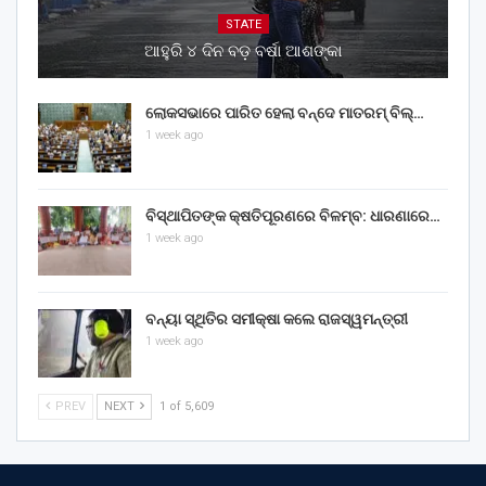
STATE
ଆହୁରି ୪ ଦିନ ବଡ଼ ବର୍ଷା ଆଶଙ୍କା
ଲୋକସଭାରେ ପାରିତ ହେଲା ବନ୍ଦେ ମାତରମ୍‌ ବିଲ୍‌…
1 week ago
ବିସ୍ଥାପିତଙ୍କ କ୍ଷତିପୂରଣରେ ବିଳମ୍ବ: ଧାରଣାରେ…
1 week ago
ବନ୍ୟା ସ୍ଥିତିର ସମୀକ୍ଷା କଲେ ରାଜସ୍ୱମନ୍ତ୍ରୀ
1 week ago
PREV
NEXT
1 of 5,609