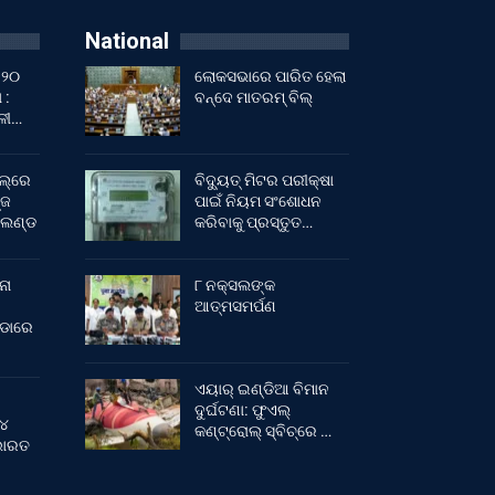
National
 ୨୦
ଲୋକସଭାରେ ପାରିତ ହେଲା
 :
ବନ୍ଦେ ମାତରମ୍‌ ବିଲ୍‌
ାଳୀ…
ଲ୍‌ରେ
ବିଦ୍ୟୁତ୍ ମିଟର ପରୀକ୍ଷା
୍ଜ
ପାଇଁ ନିୟମ ସଂଶୋଧନ
ଂଲଣ୍ଡ
କରିବାକୁ ପ୍ରସ୍ତୁତ…
ନା
୮ ନକ୍ସଲଙ୍କ
ଆତ୍ମସମର୍ପଣ
ୀଡାରେ
ଏୟାର୍ ଇଣ୍ଡିଆ ବିମାନ
ଦୁର୍ଘଟଣା: ଫୁଏଲ୍‌
 ୪
କଣ୍ଟ୍ରୋଲ୍‌ ସ୍ବିଚ୍‌ରେ …
 ଭାରତ