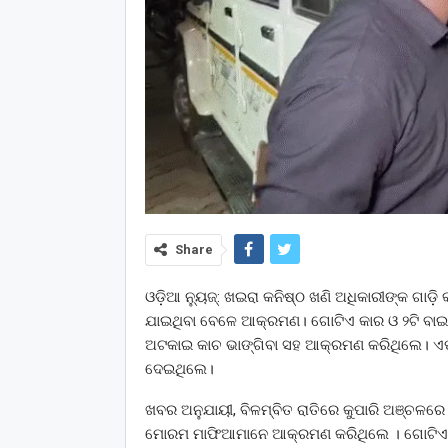
Share
ଓଡ଼ିଆ ନ୍ୟୁଜ୍: ଖଇରା କନିଷ୍ଠ ଖଣି ଅଧିକାରୀଙ୍କ ଗାଡ
ଯାଇଥିବା ବେଳେ ଆକ୍ରମଣ। ଗୋଟିଏ କାର ଓ ୨ଟି ବାଇ
ଅଟକାଇ କାଚ ଭାଙ୍ଗିବା ସହ ଆକ୍ରମଣ କରିଥିଲେ। ଏପ
ଦେଇଥିଲେ।
ଖବର ଅନୁଯାୟୀ, ବିଳମ୍ବିତ ରାତିରେ କୁପାରି ଅଞ୍ଚଳର
ମୋରମ ମାଫିଆମାନେ ଆକ୍ରମଣ କରିଥିଲେ । ଗୋଟିଏ