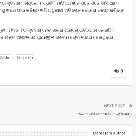
 ସହ ଆକ୍ରମଣ କରିଥିଲେ । ଏପରିକି ମାଫିଆମାନେ ପଛେ ପଛେ ଆସି ଥାନା
ରରୁ ଖବର ପାଇ କନିଷ୍ଠ ଖଣି ଅଧିକାରୀ ଅଭିଷେକ ବେହେରା ଚଢାଉ କରିବାକୁ
ଚନା ମିଳିଛି । ଆକ୍ରମଣ ନେଇ ଖଇରା ଥାନାରେ ଅଭିଯୋଗ ହୋଇଛି ।
ଦିନ ଉକ୍ତ ଅଞ୍ଚଳରେ ଖୁଲମ୍ଖୁଲା ମୋରମ ଚୋରା ଚାଲାଣ ହେଉଥିବାର
Odisha
Sand mafia
0
NEXT POST
ଏଲଆଇସି ଅଫିସରେ ଅଗ୍ନିକାଣ୍ଡ
More From Author