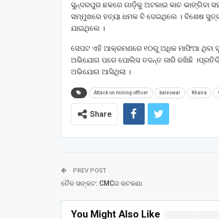
ସୁନ୍ଦରପୁର ଛକରେ ଗାଡ଼ିକୁ ଅଟକାଇ କାଚ ଭାଙ୍ଗିବା
ସମ୍ମୁଖରେ ହତ୍ୟା ଧମକ ବି ଦେଇଥିଲେ । ବିଶେଷ ସୁତ୍
ଯାଇଥିଲେ ।
ସେପଟ ଏହି ଆକ୍ରମଣରେ ୧୦ରୁ ଅଧିକ ମାଫିଆ ଥିବା ସୂ
ଅଭିଯୋଗ ପରେ ପୋଲିସ ତଦନ୍ତ ଜାରି ରଖିଛି ।ପ୍ରତି
ଅଭିଯୋଗ ଆସିଥିଲା ।
Attack on mining officer
baleswar
Khaira
Share
PREV POST
ତୈଳ ସଙ୍କଟ: CMCର କଟକଣା
You Might Also Like