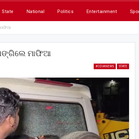
State
National
Politics
Entertainment
Spo
େ ମାଫିଆ
ଭାଙ୍ଗିଲେ ମାଫିଆ
#ODIANEWS
STATE