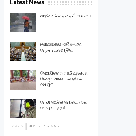
Latest News
ଆହୁରି ୪ ଦିନ ବଡ଼ ବର୍ଷା ଆଶଙ୍କା
ଲୋକସଭାରେ ପାରିତ ହେଲା
ବନ୍ଦେ ମାତରମ୍‌ ବିଲ୍‌
ବିସ୍ଥାପିତଙ୍କ କ୍ଷତିପୂରଣରେ
ବିଳମ୍ବ: ଧାରଣାରେ ବସିଲେ
ବିଧାୟକ
ବନ୍ୟା ସ୍ଥିତିର ସମୀକ୍ଷା କଲେ
ରାଜସ୍ୱମନ୍ତ୍ରୀ
PREV
NEXT
1 of 5,609