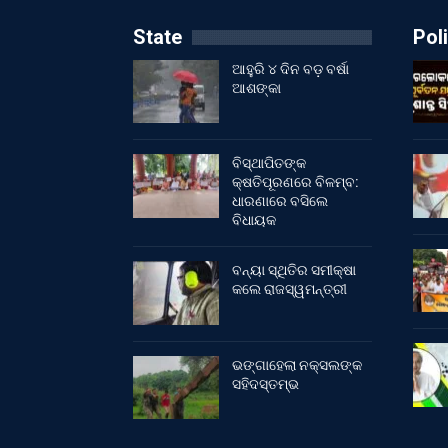
State
Poli
ଆହୁରି ୪ ଦିନ ବଡ଼ ବର୍ଷା
ଆଶଙ୍କା
ବିସ୍ଥାପିତଙ୍କ
କ୍ଷତିପୂରଣରେ ବିଳମ୍ବ:
ଧାରଣାରେ ବସିଲେ
ବିଧାୟକ
ବନ୍ୟା ସ୍ଥିତିର ସମୀକ୍ଷା
କଲେ ରାଜସ୍ୱମନ୍ତ୍ରୀ
ଭଙ୍ଗାହେଲା ନକ୍ସଲଙ୍କ
ସହିଦସ୍ତମ୍ଭ