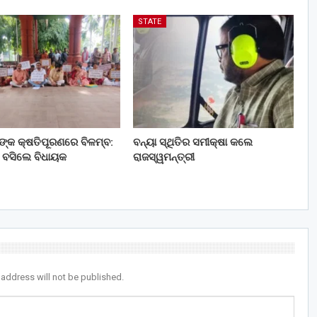
STATE
ତଙ୍କ କ୍ଷତିପୂରଣରେ ବିଳମ୍ବ:
ବନ୍ୟା ସ୍ଥିତିର ସମୀକ୍ଷା କଲେ
 ବସିଲେ ବିଧାୟକ
ରାଜସ୍ୱମନ୍ତ୍ରୀ
 address will not be published.