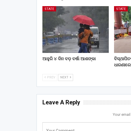
STATE
STATE
ଆହୁରି ୪ ଦିନ ବଡ଼ ବର୍ଷା ଆଶଙ୍କା
ବିସ୍ଥାପି
ଧାରଣାରେ
PREV
NEXT
Leave A Reply
Your email