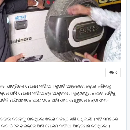
0
଼ି କାଚ ଭାଙ୍ଗିଲେ ମୋରମ ମାଫିଆ। କୁପାରି ଅଞ୍ଚଳରେ ଚଢ଼ାଉ କରିବାକୁ
କ୍‌ରେ ଆସି ମୋରମ ମାଫିଆଙ୍କ ଆକ୍ରମଣ। ସୁନ୍ଦରପୁର ଛକରେ ଗାଡ଼ିକୁ
ରିକି ମାଫିଆମାନେ ପଛେ ପଛେ ଆସି ଥାନା ସମ୍ମୁଖରେ ହତ୍ୟା ଧମକ
େ ଚଢାଉ କରିବାକୁ ଯାଇଥିଲେ ଖଇରା କନିଷ୍ଠ ଖଣି ଅଧିକାରୀ । ଏହି ସମୟରେ
 କାର ଓ ୨ଟି ବାଇକ୍ରେ ଆସି ମୋରମ ମାଫିଆ ଆକ୍ରମଣ କରିଥିଲେ ।