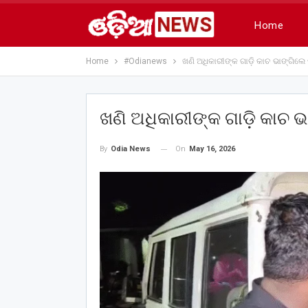
Home
Home
#Odianews
ଖଣି ଅଧିକାରୀଙ୍କ ଗାଡ଼ି କାଚ ଭାଙ୍ଗିଲ
ଖଣି ଅଧିକାରୀଙ୍କ ଗାଡ଼ି କାଚ 
On
May 16, 2026
By
Odia News