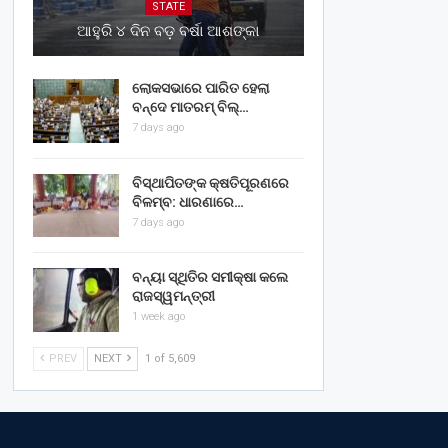
STATE
ଆହୁରି ୪ ଦିନ ବଡ଼ ବର୍ଷା ଆଶଙ୍କା
ଲୋକସଭାରେ ପାରିତ ହେଲା
ବନ୍ଦେ ମାତରମ୍‌ ବିଲ୍‌…
7 days ago
ବିସ୍ଥାପିତଙ୍କ କ୍ଷତିପୂରଣରେ
ବିଳମ୍ବ: ଧାରଣାରେ…
7 days ago
ବନ୍ୟା ସ୍ଥିତିର ସମୀକ୍ଷା କଲେ
ରାଜସ୍ୱମନ୍ତ୍ରୀ
1 week ago
PREV
NEXT
1 of 5,609