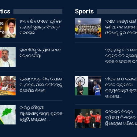
tics
Sports
୫୩ ବର୍ଷ ବୟସରେ ପୂର୍ବତନ
ଏସୀୟ କ୍ରୀଡ଼ା ପାଇଁ
ମନ୍ତ୍ରୀ ସୁଶାନ୍ତ ସିଂହଙ୍କ
ଜଣିଆ ଦଳ ଘୋଷଣା
ପରଲୋକ
ଓଡ଼ିଶାରୁ ଦୁଇ ଖେଳ
ରାଜନୀତିରୁ ସନ୍ୟାସ ନେବେ
ଫ୍ରାନ୍ସକୁ ୬-୪ ଗୋ
ସିଦ୍ଧରମୈୟା
ପରାସ୍ତ କରି ବ୍ରୋଞ
ପଦକ ହାତେଇଲା ଇ
ପ୍ରଶ୍ନପତ୍ର ଲିକ୍ ଉପରେ
ମୀରାବାଈ ଓ ଲଭଲୀ
ମନ୍ତବ୍ୟ ପରେ ନବୀନଙ୍କୁ
ନେବେ ଗ୍ଲାସଗୋ
ବିଜେପିର ନିଶାନା
ରାଜ୍ୟଗୋଷ୍ଠୀ କ୍ର
ଭାରତର…
କାଲିଠୁ ମୌସୁମୀ
ଇଂଲଣ୍ଡ ବିପକ୍ଷ
ଅଧିବେଶନ; ପାଠ୍ୟ ପୁସ୍ତକ
ଦ୍ୱିତୀୟ ଟି-୨୦ରେ
ତ୍ରୁଟି, ରାଜ୍ୟରେ…
ୱିକେଟ୍‌ରେ ହାରିଲା