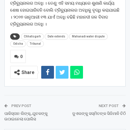
ଟ୍ରିବ୍ୟୁନାଲର ଅବଧି । ତେଣୁ ଏହି ସମୟ ମଧ୍ୟରେ ଶୁଣାଣି କାର୍ଯ୍ୟ
ଶେଷ ହୋଇପାରିବନି ବୋଲି ଟ୍ରିବ୍ୟୁନାଲର ଅବଧିକୁ ବୃଦ୍ଧି କରାଯାଇଛି
। ୨୦୨୭ ଜାନୁଆରୀ ୧୩ ଯାଏଁ ଅବଧି ବଢିଛି ମହାନଦୀ ଜଳ ବିବାଦ
ଟ୍ରିବ୍ୟୁନାଲର ଅବଧି ।
Chhatisgarh
Date extends
Mahanadi water dispute
Odisha
Tribunal
0
Share
PREV POST
NEXT POST
ପାକିସ୍ତାନ ଲିଙ୍କ୍, ଯୁବକଙ୍କୁ
ଜୁଏଲଙ୍କୁ ସସ୍ମିତଙ୍କ ସିଜିମାଳି ଚିଠି
ଉଠାଇନେଲା ପୋଲିସ