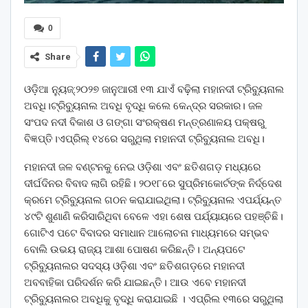
0
Share
ଓଡ଼ିଆ ନ୍ୟୁଜ୍:୨୦୨୭ ଜାନୁଆରୀ ୧୩ ଯାଏଁ ବଢ଼ିଲା ମହାନଦୀ ଟ୍ରିବ୍ୟୁନାଲ
ଅବଧି।ଟ୍ରିବ୍ୟୁନାଲ ଅବଧି ବୃଦ୍ଧି କଲେ କେନ୍ଦ୍ର ସରକାର। ଜଳ
ସଂପଦ ନଦୀ ବିକାଶ ଓ ଗଙ୍ଗା ସଂରକ୍ଷଣ ମନ୍ତ୍ରଣାଳୟ ପକ୍ଷରୁ
ବିଜ୍ଞପ୍ତି।ଏପ୍ରିଲ୍‌ ୧୪ରେ ସରୁଥିଲା ମହାନଦୀ ଟ୍ରିବ୍ୟୁନାଲ ଅବଧି।
ମହାନଦୀ ଜଳ ବଣ୍ଟନକୁ ନେଇ ଓଡ଼ିଶା ଏବଂ ଛତିଶଗଡ଼ ମଧ୍ୟରେ
ଦୀର୍ଘଦିନର ବିବାଦ ଲାଗି ରହିଛି। ୨୦୧୮ରେ ସୁପ୍ରିମକୋର୍ଟଙ୍କ ନିର୍ଦ୍ଦେଶ
କ୍ରମେ ଟ୍ରିବ୍ୟୁନାଲ ଗଠନ କରାଯାଇଥିଲା। ଟ୍ରିବ୍ୟୁନାଲ ଏପର୍ଯ୍ୟନ୍ତ
୪୯ଟି ଶୁଣାଣି କରିସାରିଥିବା ବେଳେ ଏହା ଶେଷ ପର୍ଯ୍ୟାୟରେ ପହଞ୍ଚିଛି।
ଗୋଟିଏ ପଟେ ବିବାଦର ସମାଧାନ ଆଲୋଚନା ମାଧ୍ୟମରେ ସମ୍ଭବ
ବୋଲି ଉଭୟ ରାଜ୍ୟ ଆଶା ପୋଷଣ କରିଛନ୍ତି। ଅନ୍ୟପଟେ
ଟ୍ରିବ୍ୟୁନାଲର ସଦସ୍ୟ ଓଡ଼ିଶା ଏବଂ ଛତିଶଗଡ଼ରେ ମହାନଦୀ
ଅବବାହିକା ପରିଦର୍ଶନ କରି ଯାଇଛନ୍ତି। ଆଉ ଏବେ ମହାନଦୀ
ଟ୍ରିବ୍ୟୁନାଲର ଅବଧିକୁ ବୃଦ୍ଧି କରାଯାଇଛି । ଏପ୍ରିଲ ୧୩ରେ ସରୁଥିଲା