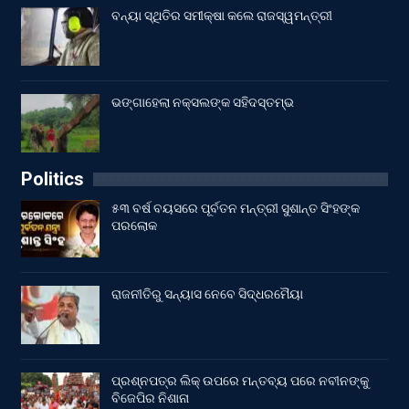
ବନ୍ୟା ସ୍ଥିତିର ସମୀକ୍ଷା କଲେ ରାଜସ୍ୱମନ୍ତ୍ରୀ
ଭଙ୍ଗାହେଲା ନକ୍ସଲଙ୍କ ସହିଦସ୍ତମ୍ଭ
Politics
୫୩ ବର୍ଷ ବୟସରେ ପୂର୍ବତନ ମନ୍ତ୍ରୀ ସୁଶାନ୍ତ ସିଂହଙ୍କ
ପରଲୋକ
ରାଜନୀତିରୁ ସନ୍ୟାସ ନେବେ ସିଦ୍ଧରମୈୟା
ପ୍ରଶ୍ନପତ୍ର ଲିକ୍ ଉପରେ ମନ୍ତବ୍ୟ ପରେ ନବୀନଙ୍କୁ
ବିଜେପିର ନିଶାନା