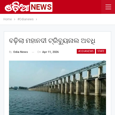
Home
#Odianews
ବଢ଼ିଲା ମହାନଦୀ ଟ୍ରିବ୍ୟୁନାଲ ଅବଧି
#ODIANEWS
STATE
On
Apr 11, 2026
By
Odia News