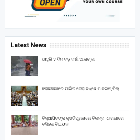
Latest News
ଆହୁରି ୪ ଦିନ ବଡ଼ ବର୍ଷା ଆଶଙ୍କା
ଲୋକସଭାରେ ପାରିତ ହେଲା ବନ୍ଦେ ମାତରମ୍‌ ବିଲ୍‌
ବିସ୍ଥାପିତଙ୍କ କ୍ଷତିପୂରଣରେ ବିଳମ୍ବ: ଧାରଣାରେ
ବସିଲେ ବିଧାୟକ