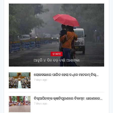
STATE
ଆହୁରି ୪ ଦିନ ବଡ଼ ବର୍ଷା ଆଶଙ୍କା
ଲୋକସଭାରେ ପାରିତ ହେଲା ବନ୍ଦେ ମାତରମ୍‌ ବିଲ୍‌…
7 days ago
ବିସ୍ଥାପିତଙ୍କ କ୍ଷତିପୂରଣରେ ବିଳମ୍ବ: ଧାରଣାରେ…
7 days ago