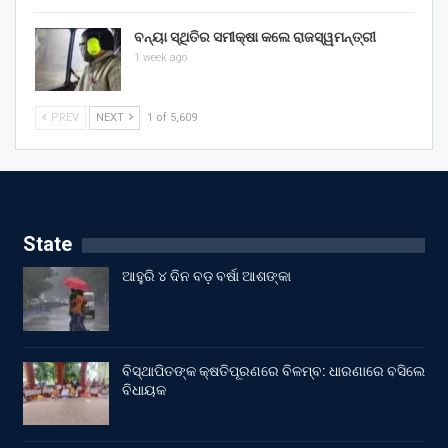
ବନ୍ୟା ସ୍ଥିତିର ସମୀକ୍ଷା କଲେ ରାଜସ୍ୱମନ୍ତ୍ରୀ
1 week ago
PREV
NEXT
1 of 5,609
State
ଆହୁରି ୪ ଦିନ ବଡ଼ ବର୍ଷା ଆଶଙ୍କା
ବିସ୍ଥାପିତଙ୍କ କ୍ଷତିପୂରଣରେ ବିଳମ୍ବ: ଧାରଣାରେ ବସିଲେ
ବିଧାୟକ