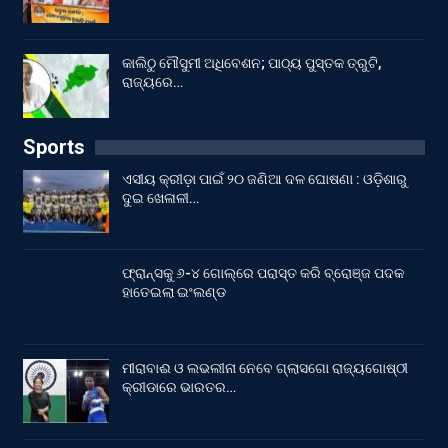
କାଲିଠୁ ମୌସୁମୀ ଅଧିବେଶନ; ପାଠ୍ୟ ପୁସ୍ତକ ତ୍ରୁଟି,
ରାଜ୍ୟରେ…
Sports
ଏସୀୟ କ୍ରୀଡ଼ା ପାଇଁ ୨୦ ଜଣିଆ ଦଳ ଘୋଷଣା : ଓଡ଼ିଶାରୁ
ଦୁଇ ଖେଳାଳୀ…
ଫ୍ରାନ୍ସକୁ ୬-୪ ଗୋଲ୍‌ରେ ପରାସ୍ତ କରି ବ୍ରୋଞ୍ଜ ପଦକ
ହାତେଇଲା ଇଂଲଣ୍ଡ
ମୀରାବାଈ ଓ ଲଭଲୀନା ନେବେ ଗ୍ଲାସଗୋ ରାଜ୍ୟଗୋଷ୍ଠୀ
କ୍ରୀଡାରେ ଭାରତର…