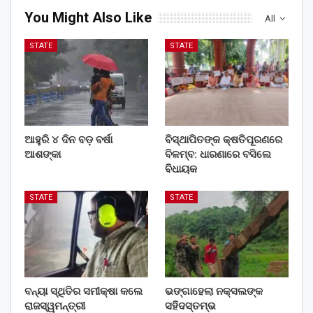
You Might Also Like
All
STATE
STATE
ଆହୁରି ୪ ଦିନ ବଡ଼ ବର୍ଷା
ବିସ୍ଥାପିତଙ୍କ କ୍ଷତିପୂରଣରେ
ଆଶଙ୍କା
ବିଳମ୍ବ: ଧାରଣାରେ ବସିଲେ
ବିଧାୟକ
STATE
STATE
ବନ୍ୟା ସ୍ଥିତିର ସମୀକ୍ଷା କଲେ
ଭଙ୍ଗାହେଲା ନକ୍ସଲଙ୍କ
ରାଜସ୍ୱମନ୍ତ୍ରୀ
ସହିଦସ୍ତମ୍ଭ