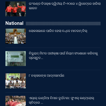
ଇଂଲଣ୍ଡ ବିପକ୍ଷ ଦ୍ୱିତୀୟ ଟି-୨୦ରେ ୪ ୱିକେଟ୍‌ରେ ହାରିଲା
ଭାରତ
National
ଲୋକସଭାରେ ପାରିତ ହେଲା ବନ୍ଦେ ମାତରମ୍‌ ବିଲ୍‌
ବିଦ୍ୟୁତ୍ ମିଟର ପରୀକ୍ଷା ପାଇଁ ନିୟମ ସଂଶୋଧନ କରିବାକୁ
ପ୍ରସ୍ତୁତ…
୮ ନକ୍ସଲଙ୍କ ଆତ୍ମସମର୍ପଣ
ଏୟାର୍ ଇଣ୍ଡିଆ ବିମାନ ଦୁର୍ଘଟଣା: ଫୁଏଲ୍‌ କଣ୍ଟ୍ରୋଲ୍‌
ସ୍ବିଚ୍‌ରେ …