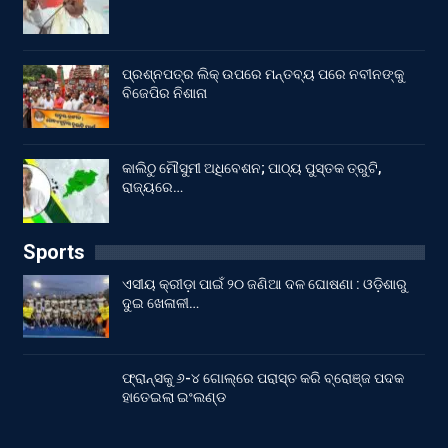
ପ୍ରଶ୍ନପତ୍ର ଲିକ୍ ଉପରେ ମନ୍ତବ୍ୟ ପରେ ନବୀନଙ୍କୁ
ବିଜେପିର ନିଶାନା
କାଲିଠୁ ମୌସୁମୀ ଅଧିବେଶନ; ପାଠ୍ୟ ପୁସ୍ତକ ତ୍ରୁଟି,
ରାଜ୍ୟରେ…
Sports
ଏସୀୟ କ୍ରୀଡ଼ା ପାଇଁ ୨୦ ଜଣିଆ ଦଳ ଘୋଷଣା : ଓଡ଼ିଶାରୁ
ଦୁଇ ଖେଳାଳୀ…
ଫ୍ରାନ୍ସକୁ ୬-୪ ଗୋଲ୍‌ରେ ପରାସ୍ତ କରି ବ୍ରୋଞ୍ଜ ପଦକ
ହାତେଇଲା ଇଂଲଣ୍ଡ