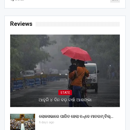
Reviews
STATE
ଆହୁରି ୪ ଦିନ ବଡ଼ ବର୍ଷା ଆଶଙ୍କା
ଲୋକସଭାରେ ପାରିତ ହେଲା ବନ୍ଦେ ମାତରମ୍‌ ବିଲ୍‌…
6 days ago