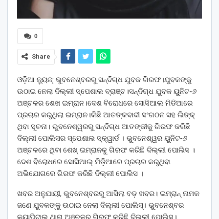
0
Share
ଓଡ଼ିଆ ନ୍ୟୁଜ୍: ଭୁବନେଶ୍ବରରୁ ସନ୍ଦିଗ୍ଧ ଯୁବକ ଗିରଫ।ଯୁବକଙ୍କୁ
ଉଠାଇ ନେଲା ଦିଲ୍ଲୀ ସ୍ପେଶାଲ ବ୍ରାଞ୍ଚ।ସନ୍ଦିଗ୍ଧ ଯୁବକ ୟୁନିଟ-୬
ଅଞ୍ଚଳର ଶେଖ ଇମ୍ରାନ।ଦେଶ ବିରୋଧରେ ସୋସିଆଲ ମିଡିଆରେ
ପ୍ରଚାର କରୁଥିଲା ଇମ୍ରାନ।କିଛି ଆତଙ୍କବାଦୀ ସଂଗଠନ ସହ ଲିଙ୍କ୍‌
ଥିବା ସୂଚନା। ଭୁବନେଶ୍ୱରରୁ ସନ୍ଦିଗ୍ଧ ଆତଙ୍କୀକୁ ଗିରଫ କରିଛି
ଦିଲ୍ଲୀ ପୋଲିସର ସ୍ପେଶାଲ ସ୍କ୍ୱାର୍ଡ । ଭୁବନେଶ୍ୱର ୟୁନିଟ-୬
ଅଞ୍ଚଳରେ ଥିବା ଶେଖ୍ ଇମ୍ରାନକୁ ଗିରଫ କରିଛି ଦିଲ୍ଲୀ ପୋଲିସ ।
ଦେଶ ବିରୋଧରେ ସୋସିଆଲ୍ ମିଡ଼ିଆରେ ପ୍ରଚାର କରୁଥିବା
ଅଭିଯୋଗରେ ଗିରଫ କରିଛି ଦିଲ୍ଲୀ ପୋଲିସ ।
ଖବର ଅନୁଯାୟୀ, ଭୁବନେଶ୍ବରରୁ ଆସିଲା ବଡ଼ ଖବର। ଇମ୍ରାନ୍ ନାମକ
ଜଣେ ଯୁବକଙ୍କୁ ଉଠାଇ ନେଲା ଦିଲ୍ଲୀ ପୋଲିସ୍। ଭୁବନେଶ୍ବର
କ୍ୟାପିଟାଲ୍ ଥାନା ଅଞ୍ଚଳରୁ ଗିରଫ କରିଛି ଦିଲ୍ଲୀ ପୋଲିସ।