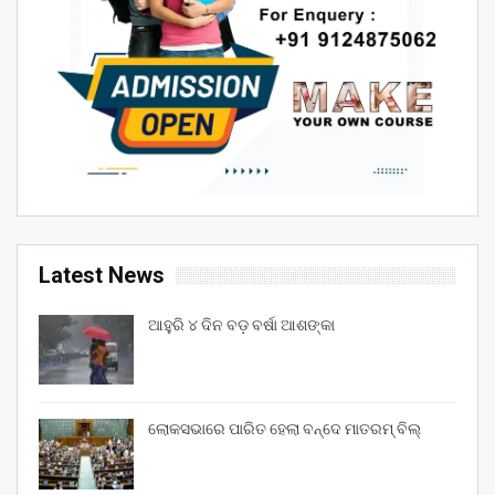
Latest News
ଆହୁରି ୪ ଦିନ ବଡ଼ ବର୍ଷା ଆଶଙ୍କା
ଲୋକସଭାରେ ପାରିତ ହେଲା ବନ୍ଦେ ମାତରମ୍‌ ବିଲ୍‌