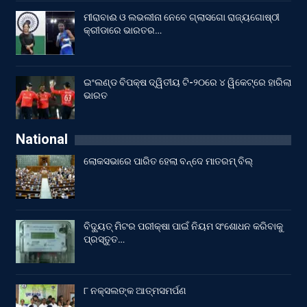
ମୀରାବାଈ ଓ ଲଭଲୀନା ନେବେ ଗ୍ଲାସଗୋ ରାଜ୍ୟଗୋଷ୍ଠୀ
କ୍ରୀଡାରେ ଭାରତର…
ଇଂଲଣ୍ଡ ବିପକ୍ଷ ଦ୍ୱିତୀୟ ଟି-୨୦ରେ ୪ ୱିକେଟ୍‌ରେ ହାରିଲା
ଭାରତ
National
ଲୋକସଭାରେ ପାରିତ ହେଲା ବନ୍ଦେ ମାତରମ୍‌ ବିଲ୍‌
ବିଦ୍ୟୁତ୍ ମିଟର ପରୀକ୍ଷା ପାଇଁ ନିୟମ ସଂଶୋଧନ କରିବାକୁ
ପ୍ରସ୍ତୁତ…
୮ ନକ୍ସଲଙ୍କ ଆତ୍ମସମର୍ପଣ