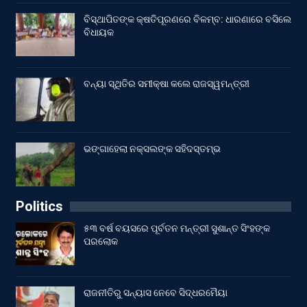
ବିସ୍ଥାପିତଙ୍କ କ୍ଷତିପୂରଣରେ ବିଳମ୍ବ: ଧାରଣାରେ ବସିଲେ
ବିଧାୟକ
ବନ୍ୟା ସ୍ଥିତିର ସମୀକ୍ଷା କଲେ ରାଜସ୍ୱମନ୍ତ୍ରୀ
ଭଙ୍ଗାହେଲା ନକ୍ସଲଙ୍କ ସହିଦସ୍ତମ୍ଭ
Politics
୫୩ ବର୍ଷ ବୟସରେ ପୂର୍ବତନ ମନ୍ତ୍ରୀ ସୁଶାନ୍ତ ସିଂହଙ୍କ
ପରଲୋକ
ରାଜନୀତିରୁ ସନ୍ୟାସ ନେବେ ସିଦ୍ଧରମୈୟା