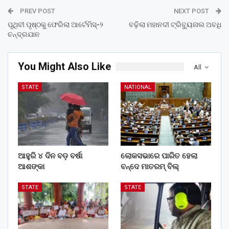
PREV POST
NEXT POST
ପୃଥିବୀ ପୃଷ୍ଠକୁ ଫେରିଲା ଆର୍ଟେମିସ୍-୨
ବଢ଼ିଲା ମହାନଦୀ ଟ୍ରିବ୍ୟୁନାଲ ଅବଧି
ଚନ୍ଦ୍ରଯାନ
You Might Also Like
All
STATE
NATIONAL
ଆହୁରି ୪ ଦିନ ବଡ଼ ବର୍ଷା
ଲୋକସଭାରେ ପାରିତ ହେଲା
ଆଶଙ୍କା
ବନ୍ଦେ ମାତରମ୍‌ ବିଲ୍‌
STATE
STATE