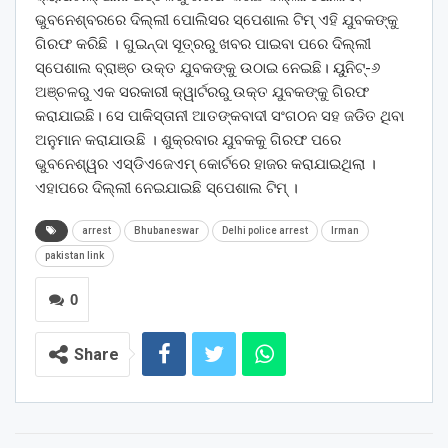
ଭୁବନେଶ୍ବରରେ ଦିଲ୍ଲୀ ପୋଲିସର ସ୍ପେଶାଲ ଟିମ୍ ଏହି ଯୁବକଙ୍କୁ
ଗିରଫ କରିଛି । ଗୁଇନ୍ଦା ସୂତ୍ରରୁ ଖବର ପାଇବା ପରେ ଦିଲ୍ଲୀ
ସ୍ପେଶାଲ ବ୍ରାଞ୍ଚ ଉକ୍ତ ଯୁବକଙ୍କୁ ଉଠାଇ ନେଇଛି। ୟୁନିଟ୍-୬
ଅଞ୍ଚଳରୁ ଏକ ସରକାରୀ କ୍ୱାର୍ଟରରୁ ଉକ୍ତ ଯୁବକଙ୍କୁ ଗିରଫ
କରାଯାଇଛି। ସେ ପାକିସ୍ତାନୀ ଆତଙ୍କବାଦୀ ସଂଗଠନ ସହ ଜଡିତ ଥିବା
ଅନୁମାନ କରାଯାଉଛି । ଶୁକ୍ରବାର ଯୁବକକୁ ଗିରଫ ପରେ
ଭୁବନେଶ୍ୱର ଏସ୍ଡିଏଜେଏମ୍ କୋର୍ଟରେ ହାଜର କରାଯାଇଥିଲା ।
ଏହାପରେ ଦିଲ୍ଲୀ ନେଇଯାଇଛି ସ୍ପେଶାଲ ଟିମ୍ ।
arrest
Bhubaneswar
Delhi police arrest
Irman
pakistan link
0
Share