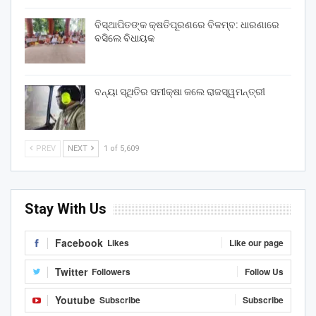
ବିସ୍ଥାପିତଙ୍କ କ୍ଷତିପୂରଣରେ ବିଳମ୍ବ: ଧାରଣାରେ
ବସିଲେ ବିଧାୟକ
ବନ୍ୟା ସ୍ଥିତିର ସମୀକ୍ଷା କଲେ ରାଜସ୍ୱମନ୍ତ୍ରୀ
PREV
NEXT
1 of 5,609
Stay With Us
Facebook
Likes
Like our page
Twitter
Followers
Follow Us
Youtube
Subscribe
Subscribe