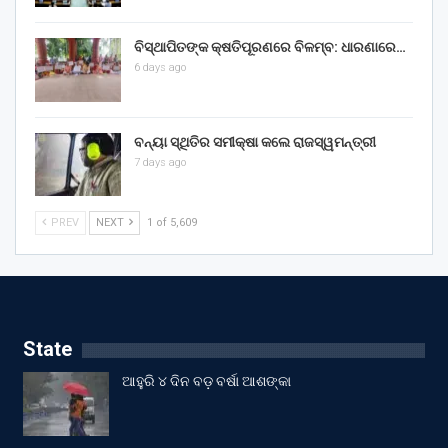
ବିସ୍ଥାପିତଙ୍କ କ୍ଷତିପୂରଣରେ ବିଳମ୍ବ: ଧାରଣାରେ…
6 days ago
ବନ୍ୟା ସ୍ଥିତିର ସମୀକ୍ଷା କଲେ ରାଜସ୍ୱମନ୍ତ୍ରୀ
7 days ago
PREV
NEXT
1 of 5,609
State
ଆହୁରି ୪ ଦିନ ବଡ଼ ବର୍ଷା ଆଶଙ୍କା