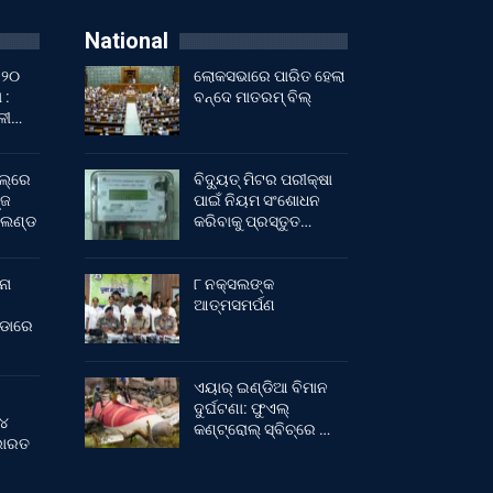
National
 ୨୦
ଲୋକସଭାରେ ପାରିତ ହେଲା
 :
ବନ୍ଦେ ମାତରମ୍‌ ବିଲ୍‌
ାଳୀ…
ଲ୍‌ରେ
ବିଦ୍ୟୁତ୍ ମିଟର ପରୀକ୍ଷା
୍ଜ
ପାଇଁ ନିୟମ ସଂଶୋଧନ
ଂଲଣ୍ଡ
କରିବାକୁ ପ୍ରସ୍ତୁତ…
ନା
୮ ନକ୍ସଲଙ୍କ
ଆତ୍ମସମର୍ପଣ
ୀଡାରେ
ଏୟାର୍ ଇଣ୍ଡିଆ ବିମାନ
ଦୁର୍ଘଟଣା: ଫୁଏଲ୍‌
 ୪
କଣ୍ଟ୍ରୋଲ୍‌ ସ୍ବିଚ୍‌ରେ …
 ଭାରତ