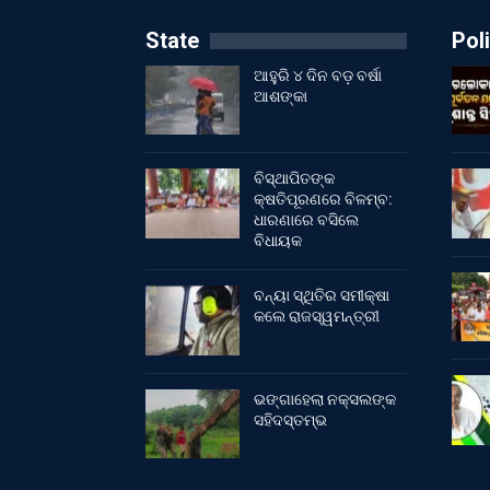
State
Poli
ଆହୁରି ୪ ଦିନ ବଡ଼ ବର୍ଷା
ଆଶଙ୍କା
ବିସ୍ଥାପିତଙ୍କ
କ୍ଷତିପୂରଣରେ ବିଳମ୍ବ:
ଧାରଣାରେ ବସିଲେ
ବିଧାୟକ
ବନ୍ୟା ସ୍ଥିତିର ସମୀକ୍ଷା
କଲେ ରାଜସ୍ୱମନ୍ତ୍ରୀ
ଭଙ୍ଗାହେଲା ନକ୍ସଲଙ୍କ
ସହିଦସ୍ତମ୍ଭ