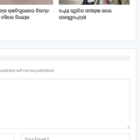
ତଙ୍କ କ୍ଷତିପୂରଣରେ ବିଳମ୍ବ:
ବନ୍ୟା ସ୍ଥିତିର ସମୀକ୍ଷା କଲେ
 ବସିଲେ ବିଧାୟକ
ରାଜସ୍ୱମନ୍ତ୍ରୀ
 address will not be published.