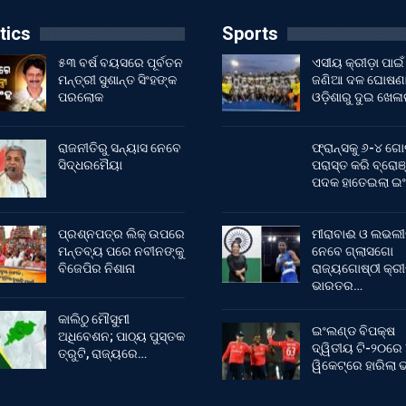
tics
Sports
୫୩ ବର୍ଷ ବୟସରେ ପୂର୍ବତନ
ଏସୀୟ କ୍ରୀଡ଼ା ପାଇଁ
ମନ୍ତ୍ରୀ ସୁଶାନ୍ତ ସିଂହଙ୍କ
ଜଣିଆ ଦଳ ଘୋଷଣା
ପରଲୋକ
ଓଡ଼ିଶାରୁ ଦୁଇ ଖେଳ
ରାଜନୀତିରୁ ସନ୍ୟାସ ନେବେ
ଫ୍ରାନ୍ସକୁ ୬-୪ ଗୋ
ସିଦ୍ଧରମୈୟା
ପରାସ୍ତ କରି ବ୍ରୋଞ
ପଦକ ହାତେଇଲା ଇ
ପ୍ରଶ୍ନପତ୍ର ଲିକ୍ ଉପରେ
ମୀରାବାଈ ଓ ଲଭଲୀ
ମନ୍ତବ୍ୟ ପରେ ନବୀନଙ୍କୁ
ନେବେ ଗ୍ଲାସଗୋ
ବିଜେପିର ନିଶାନା
ରାଜ୍ୟଗୋଷ୍ଠୀ କ୍ର
ଭାରତର…
କାଲିଠୁ ମୌସୁମୀ
ଇଂଲଣ୍ଡ ବିପକ୍ଷ
ଅଧିବେଶନ; ପାଠ୍ୟ ପୁସ୍ତକ
ଦ୍ୱିତୀୟ ଟି-୨୦ରେ
ତ୍ରୁଟି, ରାଜ୍ୟରେ…
ୱିକେଟ୍‌ରେ ହାରିଲା