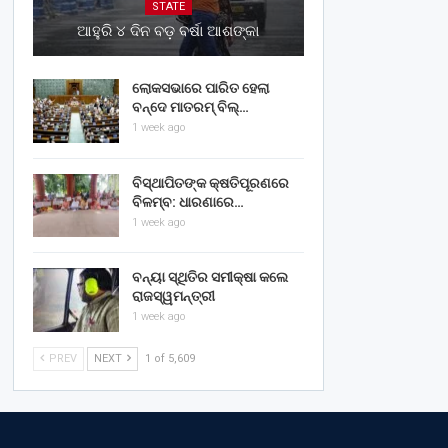
STATE
ଆହୁରି ୪ ଦିନ ବଡ଼ ବର୍ଷା ଆଶଙ୍କା
ଲୋକସଭାରେ ପାରିତ ହେଲା
ବନ୍ଦେ ମାତରମ୍‌ ବିଲ୍‌…
1 week ago
ବିସ୍ଥାପିତଙ୍କ କ୍ଷତିପୂରଣରେ
ବିଳମ୍ବ: ଧାରଣାରେ…
1 week ago
ବନ୍ୟା ସ୍ଥିତିର ସମୀକ୍ଷା କଲେ
ରାଜସ୍ୱମନ୍ତ୍ରୀ
1 week ago
PREV
NEXT
1 of 5,609