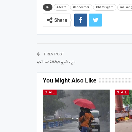
#death
#encounter
Chhatisgarh
malkang
Share
PREV POST
ବର୍ଷାରେ ଭିଜିବା ଦୁର୍ଗା ପୂଜା
You Might Also Like
STATE
STATE