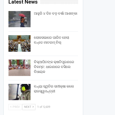
Latest News
ଆହୁରି ୪ ଦିନ ବଡ଼ ବର୍ଷା ଆଶଙ୍କା
ଲୋକସଭାରେ ପାରିତ ହେଲା
ବନ୍ଦେ ମାତରମ୍‌ ବିଲ୍‌
ବିସ୍ଥାପିତଙ୍କ କ୍ଷତିପୂରଣରେ
ବିଳମ୍ବ: ଧାରଣାରେ ବସିଲେ
ବିଧାୟକ
ବନ୍ୟା ସ୍ଥିତିର ସମୀକ୍ଷା କଲେ
ରାଜସ୍ୱମନ୍ତ୍ରୀ
PREV
NEXT
1 of 5,609