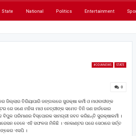
State
National
Politics
Entertainment
Spo
#ODIANEWS
STATE
0
କେର ଜିଲ୍ଲାର ତିରିୟାପାରି ଜଙ୍ଗଲରେ ସୁରକ୍ଷା କର୍ମୀ ଓ ମାଓବାଦୀଙ୍କ
ର ରେ ଜଣେ ମହିଳା ମାଓ ନେତ୍ରୀଙ୍କ ସମେତ ତିନି ଜଣ ହାର୍ଡକୋର
 ବିପୁଳ ପରିମାଣର ବିସ୍ପୋରକ ସାମଗ୍ରୀ ଜବତ କରିଛନ୍ତି ସୁରକ୍ଷାକର୍ମୀ ।
ପରେସନ ବେଳେ ଏହି ସଫଳତା ମିଳିଛି । ଏନକାଣ୍ଟର ପରେ ସେଠାରେ ସର୍ଚ୍ଚ
ାଙ୍କେର ଏସପି ।