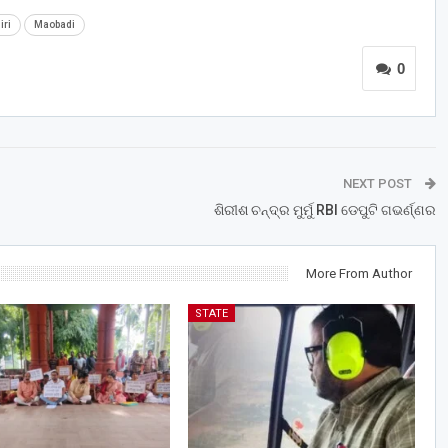
iri
Maobadi
0
NEXT POST
ଶିରୀଶ ଚନ୍ଦ୍ର ମୁର୍ମୁ RBI ଡେପୁଟି ଗଭର୍ଣ୍ଣର
More From Author
STATE