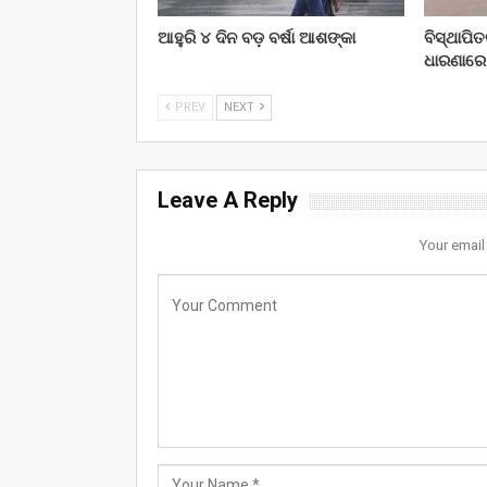
ଆହୁରି ୪ ଦିନ ବଡ଼ ବର୍ଷା ଆଶଙ୍କା
ବିସ୍ଥାପି
ଧାରଣାରେ
PREV
NEXT
Leave A Reply
Your email