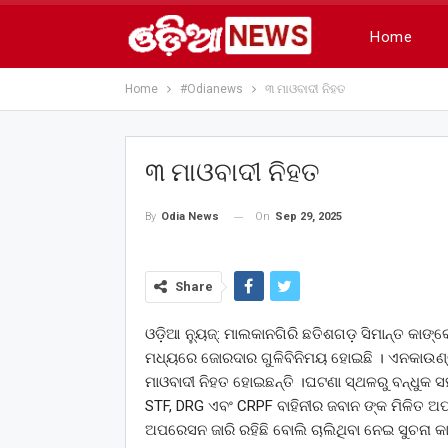
Home
Home
#Odianews
୩ ମାଓବାଦୀ ନିହତ
୩ ମାଓବାଦୀ ନିହତ
On
Sep 29, 2025
By
Odia News
Share
ଓଡ଼ିଆ ନ୍ୟୁଜ୍: ମାଲକାନଗିରି ଛତିଶଗଡ଼ ସିମାନ୍ତ କାଙ୍
ମଧ୍ୟରେ ଜୋରଦାର ଗୁଳିବିନିମୟ ହୋଇଛି । ଏନକାଉଣ୍ଟ
ମାଓବାଦୀ ନିହତ ହୋଇଛନ୍ତି ।ଘଟଣା ସ୍ଥଳରୁ ବନ୍ଧୁକ ସହ
STF, DRG ଏବଂ CRPF ବାହିନୀର ଜବାନ ଙ୍କ ମିଳିତ ଅ
ଅପରେସନ ଜାରି ରହିଛି ବୋଲି ଚାଲିଥିବା ନେଇ ସୁଚନା କ