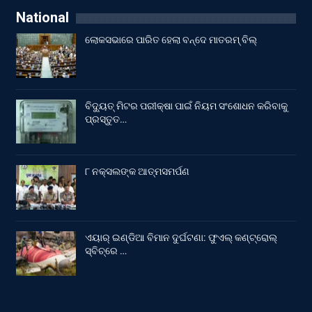
National
ଲୋକସଭାରେ ପାରିତ ହେଲା ବନ୍ଦେ ମାତରମ୍‌ ବିଲ୍‌
ବିଦ୍ୟୁତ୍ ମିଟର ପରୀକ୍ଷା ପାଇଁ ନିୟମ ସଂଶୋଧନ କରିବାକୁ
ପ୍ରସ୍ତୁତ…
୮ ନକ୍ସଲଙ୍କ ଆତ୍ମସମର୍ପଣ
ଏୟାର୍ ଇଣ୍ଡିଆ ବିମାନ ଦୁର୍ଘଟଣା: ଫୁଏଲ୍‌ କଣ୍ଟ୍ରୋଲ୍‌
ସ୍ବିଚ୍‌ରେ …