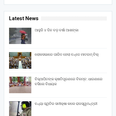
Latest News
ଆହୁରି ୪ ଦିନ ବଡ଼ ବର୍ଷା ଆଶଙ୍କା
ଲୋକସଭାରେ ପାରିତ ହେଲା ବନ୍ଦେ ମାତରମ୍‌ ବିଲ୍‌
ବିସ୍ଥାପିତଙ୍କ କ୍ଷତିପୂରଣରେ ବିଳମ୍ବ: ଧାରଣାରେ
ବସିଲେ ବିଧାୟକ
ବନ୍ୟା ସ୍ଥିତିର ସମୀକ୍ଷା କଲେ ରାଜସ୍ୱମନ୍ତ୍ରୀ