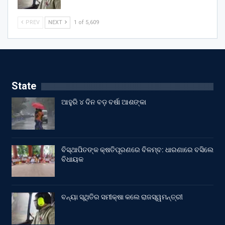
PREV
NEXT
1 of 5,609
State
ଆହୁରି ୪ ଦିନ ବଡ଼ ବର୍ଷା ଆଶଙ୍କା
ବିସ୍ଥାପିତଙ୍କ କ୍ଷତିପୂରଣରେ ବିଳମ୍ବ: ଧାରଣାରେ ବସିଲେ
ବିଧାୟକ
ବନ୍ୟା ସ୍ଥିତିର ସମୀକ୍ଷା କଲେ ରାଜସ୍ୱମନ୍ତ୍ରୀ