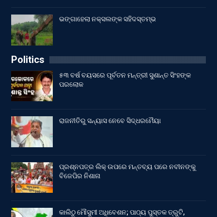
ଭଙ୍ଗାହେଲା ନକ୍ସଲଙ୍କ ସହିଦସ୍ତମ୍ଭ
Politics
୫୩ ବର୍ଷ ବୟସରେ ପୂର୍ବତନ ମନ୍ତ୍ରୀ ସୁଶାନ୍ତ ସିଂହଙ୍କ
ପରଲୋକ
ରାଜନୀତିରୁ ସନ୍ୟାସ ନେବେ ସିଦ୍ଧରମୈୟା
ପ୍ରଶ୍ନପତ୍ର ଲିକ୍ ଉପରେ ମନ୍ତବ୍ୟ ପରେ ନବୀନଙ୍କୁ
ବିଜେପିର ନିଶାନା
କାଲିଠୁ ମୌସୁମୀ ଅଧିବେଶନ; ପାଠ୍ୟ ପୁସ୍ତକ ତ୍ରୁଟି,