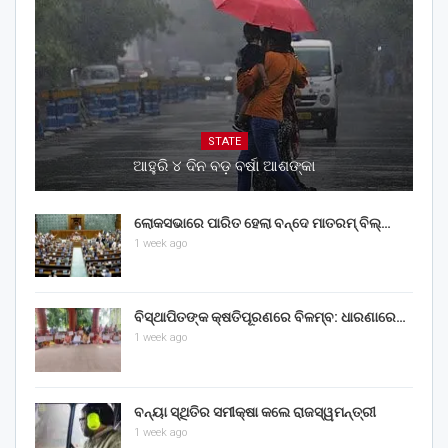
STATE
ଆହୁରି ୪ ଦିନ ବଡ଼ ବର୍ଷା ଆଶଙ୍କା
ଲୋକସଭାରେ ପାରିତ ହେଲା ବନ୍ଦେ ମାତରମ୍‌ ବିଲ୍‌…
1 week ago
ବିସ୍ଥାପିତଙ୍କ କ୍ଷତିପୂରଣରେ ବିଳମ୍ବ: ଧାରଣାରେ…
1 week ago
ବନ୍ୟା ସ୍ଥିତିର ସମୀକ୍ଷା କଲେ ରାଜସ୍ୱମନ୍ତ୍ରୀ
1 week ago