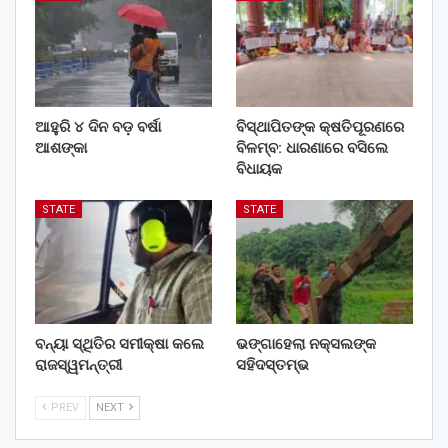
ଆହୁରି ୪ ଦିନ ବଡ଼ ବର୍ଷା
ବିସ୍ଥାପିତଙ୍କ କ୍ଷତିପୂରଣରେ
ଆଶଙ୍କା
ବିଳମ୍ବ: ଧାରଣାରେ ବସିଲେ
ବିଧାୟକ
STATE
STATE
ବନ୍ୟା ସ୍ଥିତିର ସମୀକ୍ଷା କଲେ
ଭଙ୍ଗାହେଲା ନକ୍ସଲଙ୍କ
ରାଜସ୍ୱମନ୍ତ୍ରୀ
ସହିଦସ୍ତମ୍ଭ
PREV
NEXT