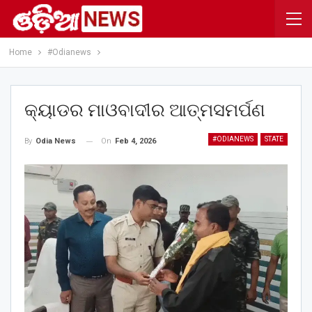
Home
#Odianews
କ୍ୟାଡର ମାଓବାଦୀର ଆତ୍ମସମର୍ପଣ
#ODIANEWS
STATE
On
Feb 4, 2026
By
Odia News