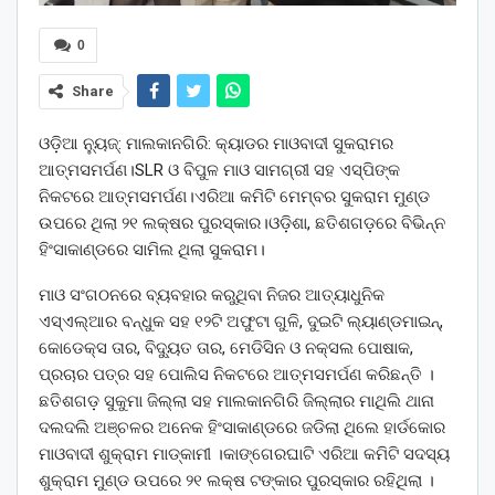
0
Share
ଓଡ଼ିଆ ନ୍ୟୁଜ୍: ମାଲକାନଗିରି: କ୍ୟାଡର ମାଓବାଦୀ ସୁକରାମର
ଆତ୍ମସମର୍ପଣ।SLR ଓ ବିପୁଳ ମାଓ ସାମଗ୍ରୀ ସହ ଏସ୍‌ପିଙ୍କ
ନିକଟରେ ଆତ୍ମସମର୍ପଣ।ଏରିଆ କମିଟି ମେମ୍ବର ସୁକରାମ ମୁଣ୍ଡ
ଉପରେ ଥିଲା ୨୧ ଲକ୍ଷର ପୁରସ୍କାର।ଓଡ଼ିଶା, ଛତିଶଗଡ଼ରେ ବିଭିନ୍ନ
ହିଂସାକାଣ୍ଡରେ ସାମିଲ ଥିଲା ସୁକରାମ।
ମାଓ ସଂଗଠନରେ ବ୍ୟବହାର କରୁଥିବା ନିଜର ଆତ୍ୟାଧୁନିକ
ଏସ୍ଏଲ୍ଆର ବନ୍ଧୁକ ସହ ୧୨ଟି ଅଫୁଟା ଗୁଳି, ଦୁଇଟି ଲ୍ୟାଣ୍ଡମାଇନ୍,
କୋଡେକ୍ସ ତାର, ବିଦ୍ୟୁତ ତାର, ମେଡିସିନ ଓ ନକ୍ସଲ ପୋଷାକ,
ପ୍ରଚାର ପତ୍ର ସହ ପୋଲିସ ନିକଟରେ ଆତ୍ମସମର୍ପଣ କରିଛନ୍ତି ।
ଛତିଶଗଡ଼ ସୁକୁମା ଜିଲ୍ଲା ସହ ମାଲକାନଗିରି ଜିଲ୍ଲାର ମାଥିଲି ଥାନା
ଦଲଦଲି ଅଞ୍ଚଳର ଅନେକ ହିଂସାକାଣ୍ଡରେ ଜଡିଲା ଥିଲେ ହାର୍ଡକୋର
ମାଓବାଦୀ ଶୁକ୍ରାମ ମାଡ୍କାମୀ ।କାଙ୍ଗେରଘାଟି ଏରିଆ କମିଟି ସଦସ୍ୟ
ଶୁକ୍ରାମ ମୁଣ୍ଡ ଉପରେ ୨୧ ଲକ୍ଷ ଟଙ୍କାର ପୁରସ୍କାର ରହିଥିଲା ।