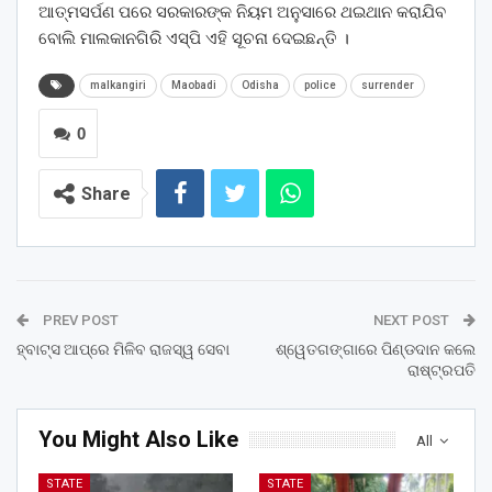
ଆତ୍ମସର୍ପଣ ପରେ ସରକାରଙ୍କ ନିୟମ ଅନୁସାରେ ଥଇଥାନ କରାଯିବ
ବୋଲି ମାଲକାନଗିରି ଏସ୍ପି ଏହି ସୂଚନା ଦେଇଛନ୍ତି ।
malkangiri
Maobadi
Odisha
police
surrender
0
Share
PREV POST
NEXT POST
ହ୍ବାଟ୍‌ସ ଆପ୍‌ରେ ମିଳିବ ରାଜସ୍ୱ ସେବା
ଶ୍ୱେତଗଙ୍ଗାରେ ପିଣ୍ଡଦାନ କଲେ
ରାଷ୍ଟ୍ରପତି
You Might Also Like
All
STATE
STATE