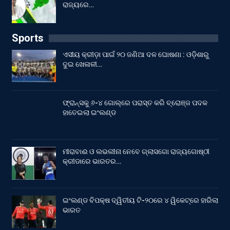
ରାଜ୍ୟରେ…
Sports
ଏସୀୟ କ୍ରୀଡ଼ା ପାଇଁ ୨୦ ଜଣିଆ ଦଳ ଘୋଷଣା : ଓଡ଼ିଶାରୁ
ଦୁଇ ଖେଳାଳୀ…
ଫ୍ରାନ୍ସକୁ ୬-୪ ଗୋଲ୍‌ରେ ପରାସ୍ତ କରି ବ୍ରୋଞ୍ଜ ପଦକ
ହାତେଇଲା ଇଂଲଣ୍ଡ
ମୀରାବାଈ ଓ ଲଭଲୀନା ନେବେ ଗ୍ଲାସଗୋ ରାଜ୍ୟଗୋଷ୍ଠୀ
କ୍ରୀଡାରେ ଭାରତର…
ଇଂଲଣ୍ଡ ବିପକ୍ଷ ଦ୍ୱିତୀୟ ଟି-୨୦ରେ ୪ ୱିକେଟ୍‌ରେ ହାରିଲା
ଭାରତ